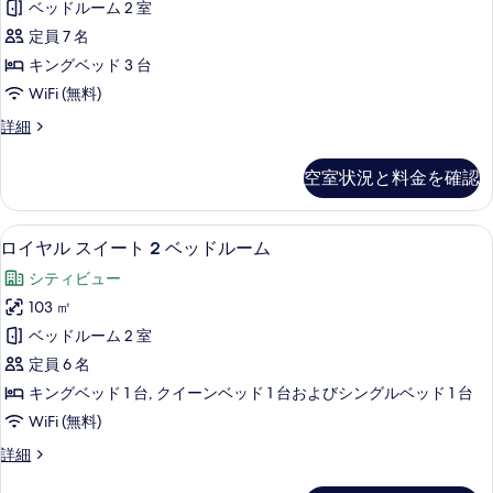
台
す
ベッドルーム 2 室
表
ベ
ン
(Hinoki
る
ッ
定員 7 名
示
シ
ド
Bath)
キングベッド 3 台
す
1
ャ
の
WiFi (無料)
台
る
ル
す
(Hinoki
プ
詳細
Bath)
ス
べ
レ
の
イ
ジ
て
詳
空室状況と料金を確認
デ
ー
細
の
ン
ト
シ
写
ロイヤル スイート 2 ベッドルーム |
ロ
17
ャ
ロイヤル スイート 2 ベッドルーム
2
真
イ
ル
ベ
シティビュー
を
ス
ヤ
ッ
イ
103 ㎡
表
ル
ー
ド
ベッドルーム 2 室
示
ト
ス
ル
2
定員 6 名
す
イ
ベ
ー
キングベッド 1 台, クイーンベッド 1 台およびシングルベッド 1 台
る
ッ
ー
ム
WiFi (無料)
ド
ト
ル
の
ロ
詳細
ー
2
イ
す
ム
ベ
ヤ