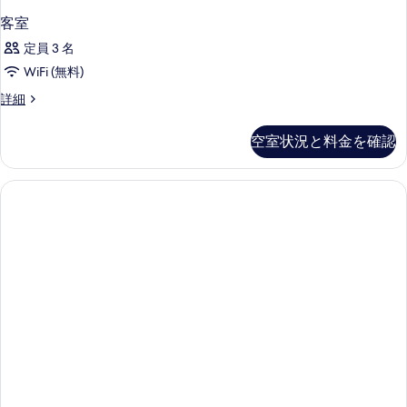
を
す
客室
表
る
定員 3 名
示
WiFi (無料)
す
客
詳細
る
室
の
空室状況と料金を確認
詳
細