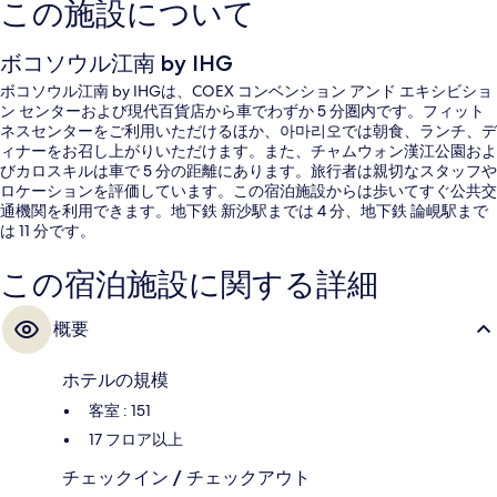
この施設について
ボコソウル江南 by IHG
ボコソウル江南 by IHGは、COEX コンベンション アンド エキシビショ
ン センターおよび現代百貨店から車でわずか 5 分圏内です。フィット
ネスセンターをご利用いただけるほか、아마리오では朝食、ランチ、デ
ィナーをお召し上がりいただけます。また、チャムウォン漢江公園およ
びカロスキルは車で 5 分の距離にあります。旅行者は親切なスタッフや
ロケーションを評価しています。この宿泊施設からは歩いてすぐ公共交
通機関を利用できます。地下鉄 新沙駅までは 4 分、地下鉄 論峴駅まで
は 11 分です。
この宿泊施設に関する詳細
概要
ホテルの規模
客室 : 151
17 フロア以上
チェックイン / チェックアウト