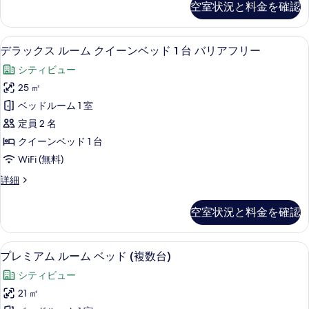
細
の
空室状況と料金を確認
ク
べ
写
ス
て
ル
真
羽毛の掛け布団、ミニバー (無料)、セ
デ
7
ー
デラックス ルーム クイーンベッド 1 台 バリアフリー
の
を
ラ
ム
写
シティビュー
の
表
ッ
詳
真
25 ㎡
示
ク
細
を
ベッドルーム 1 室
す
ス
表
定員 2 名
る
ル
示
クイーンベッド 1 台
ー
す
WiFi (無料)
ム
る
デ
詳細
ク
ラ
イ
ッ
空室状況と料金を確認
ク
ー
ス
ン
ル
プレミアム ルーム ベッド (複数台) 
プ
6
ー
プレミアム ルーム ベッド (複数台)
ベ
レ
ム
ッ
シティビュー
ク
ミ
イ
ド
21 ㎡
ア
ー