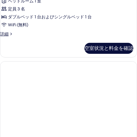
1
ベッドルーム 1 室
ン
ム
台
ベ
定員 3 名
ル
ッ
バ
ダブルベッド 1 台およびシングルベッド 1 台
ド
ー
リ
WiFi (無料)
1
ム
台
ア
プ
詳細
バ
ベ
レ
フ
リ
ッ
ミ
ア
リ
空室状況と料金を確認
ア
ド
フ
ー
ム
リ
(複
ル
の
ー
ー
数
の
す
ム
詳
台)
ベ
べ
細
ッ
の
て
ド
す
(複
の
数
べ
写
台)
て
の
真
の
詳
を
細
写
表
真
示