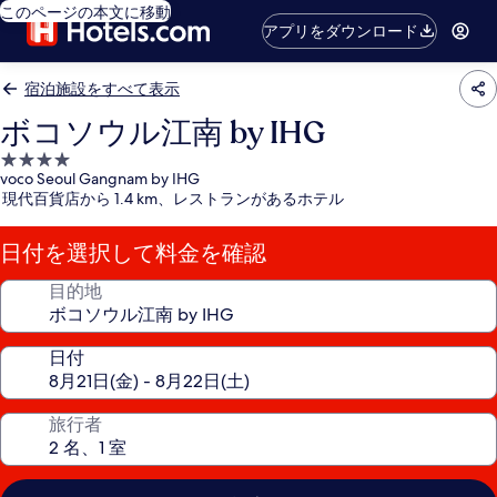
このページの本文に移動
アプリをダウンロード
宿泊施設をすべて表示
ボコソウル江南 by IHG
4.0
voco Seoul Gangnam by IHG
つ
現代百貨店から 1.4 km、レストランがあるホテル
星
宿
日付を選択して料金を確認
泊
施
目的地
設
日付
旅行者