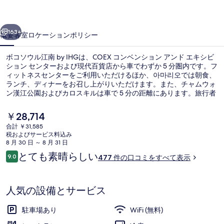
南
前へ
次へ
by
163+
概要
客室
ロケーション
ポリシー
IHG
ボコソウル江南 by IHGは、COEX コンベンション アンド エキシビ
の
ション センターおよび現代百貨店から車でわずか 5 分圏内です。フ
写
ィットネスセンターをご利用いただけるほか、아마리오では朝食、
ランチ、ディナーをお召し上がりいただけます。また、チャムウォ
真
ン漢江公園およびカロスキルは車で 5 分の距離にあります。旅行者
は親切なスタッフやロケーションを評価しています。この宿泊施設
ギ
からは歩いてすぐ公共交通機関を利用できます。地下鉄 新沙駅まで
現
￥28,714
は 4 分、地下鉄 論峴駅までは 11 分です。
ャ
在
合計 ￥31,585
の
税およびサービス料込み
ラ
バー (施設内)
料
8 月 30 日 ～ 8 月 31 日
金
リ
口
とても素晴らしい
9.0
477 件の口コミをすべて表示
は
10段階中9.0
コ
￥28,714
ー
ミ
で
す
人気の設備とサービス
駐車場あり
WiFi (無料)