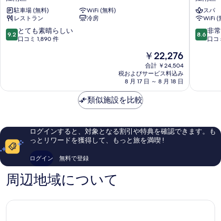
南
ー
駐車場 (無料)
WiFi (無料)
スパ
バ
ポ
レストラン
冷房
WiFi 
イ
イ
ロ
ン
10
10
とても素晴らしい
非常
9.2
8.6
ッ
ト
段
段
口コミ 1,890 件
口コミ
テ
バ
階
階
現
￥22,276
ホ
イ
中
中
在
テ
シ
9.2、
8.6、
合計 ￥24,504
の
ル
税およびサービス料込み
ェ
と
非
料
8 月 17 日 ～ 8 月 18 日
江
ラ
て
常
金
南
ト
も
に
は
類似施設を比較
区
ン・
素
良
￥22,276
ソ
晴
い、
ウ
ら
口
ル，
し
コ
ログインすると、対象となる割引や特典を確認できます。も
江
い、
ミ
っとリワードを獲得して、もっと旅を満喫 !
南
口
930
江
コ
件
ログイン
無料で登録
南
ミ
件
区
1,890
の
周辺地域について
件
口
件
コ
の
ミ
口
コ