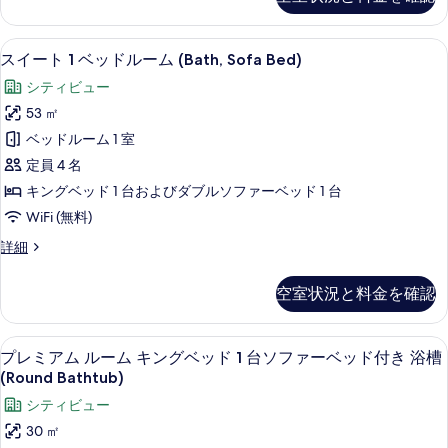
ト
ム
真
1
(Sofa
ベ
を
スイート 1 ベッドルーム (Bath, So
ス
Bed)
10
ッ
スイート 1 ベッドルーム (Bath, Sofa Bed)
表
イ
ド
の
シティビュー
ル
示
ー
す
ー
53 ㎡
す
ト
ム
べ
ベッドルーム 1 室
(Sofa
る
1
て
Bed)
定員 4 名
ベ
の
の
キングベッド 1 台およびダブルソファーベッド 1 台
詳
ッ
写
WiFi (無料)
細
ド
真
ス
詳細
ル
を
イ
ー
ー
表
空室状況と料金を確認
ト
ム
示
1
(Bath,
ベ
す
羽毛の掛け布団、ミニバー (無料)、セ
プ
Sofa
8
ッ
プレミアム ルーム キングベッド 1 台ソファーベッド付き 浴槽
る
レ
ド
Bed)
(Round Bathtub)
ル
ミ
の
シティビュー
ー
ア
す
ム
30 ㎡
(Bath,