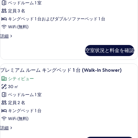
ム
べ
ベッドルーム 1 室
Sofa
ル
て
Bed)
定員 3 名
の
ー
の
キングベッド 1 台およびダブルソファーベッド 1 台
詳
ム
写
細
WiFi (無料)
キ
真
プ
詳細
ン
を
レ
ミ
グ
表
空室状況と料金を確認
ア
ベ
示
ム
ル
ッ
す
羽毛の掛け布団、ミニバー (無料)、セ
プ
6
ー
プレミアム ルーム キングベッド 1 台 (Walk-In Shower)
ド
る
レ
ム
シティビュー
1
キ
ミ
ン
30 ㎡
台
ア
グ
ベッドルーム 1 室
ソ
ベ
ム
ッ
定員 2 名
フ
ル
ド
キングベッド 1 台
ァ
1
ー
WiFi (無料)
台
ー
ム
ソ
ベ
プ
詳細
フ
キ
レ
ッ
ァ