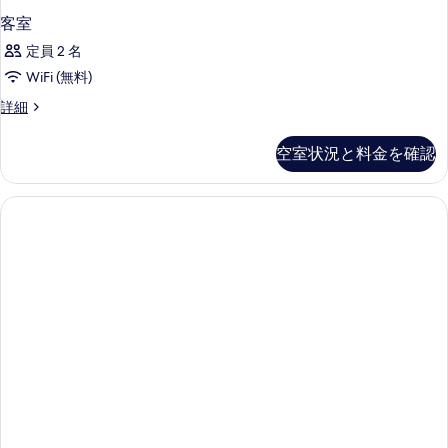
客室
定員 2 名
WiFi (無料)
客
詳細
室
の
空室状況と料金を確認
詳
細