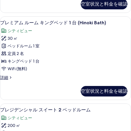
ン
ミ
ー
空室状況と料金を確認
ド
ア
グ
ベ
ム
付
ッ
ベ
ル
ド
羽毛の掛け布団、ミニバー (無料)、セ
プ
き
8
ー
プレミアム ルーム キングベッド 1 台 (Hinoki Bath)
ッ
付
レ
ム
浴
き
ド
シティビュー
キ
ミ
浴
槽
ン
1
30 ㎡
槽
ア
グ
(Round
(Round
台
ベッドルーム 1 室
ベ
ム
Bathtub)
Bathtub)
(Walk-
ッ
定員 2 名
の
の
ル
ド
In
詳
キングベッド 1 台
1
す
ー
Shower)
細
WiFi (無料)
台
べ
ム
の
(Walk-
プ
詳細
て
In
キ
す
レ
Shower)
の
ン
ミ
べ
の
空室状況と料金を確認
ア
写
グ
詳
て
ム
細
真
ベ
の
ル
プレジデンシャル スイート 2 ベッドル
プ
19
ー
プレジデンシャル スイート 2 ベッドルーム
を
ッ
写
レ
ム
表
ド
シティビュー
真
キ
ジ
ン
示
1
200 ㎡
を
デ
グ