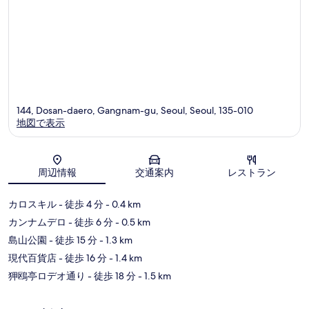
ミ
144, Dosan-daero, Gangnam-gu, Seoul, Seoul, 135-010
地図で表示
地図
周辺情報
交通案内
レストラン
カロスキル
- 徒歩 4 分
- 0.4 km
カンナムデロ
- 徒歩 6 分
- 0.5 km
島山公園
- 徒歩 15 分
- 1.3 km
現代百貨店
- 徒歩 16 分
- 1.4 km
狎鴎亭ロデオ通り
- 徒歩 18 分
- 1.5 km