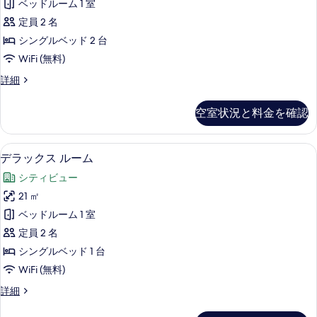
ー
ベッドルーム 1 室
台
ス
ベ
ソ
定員 2 名
ル
フ
ッ
シングルベッド 2 台
ァ
ー
ド
WiFi (無料)
ー
ム
ベ
付
デ
詳細
ッ
シ
ラ
き
ド
ン
ッ
付
の
空室状況と料金を確認
ク
グ
き
す
ス
の
ル
ル
べ
詳
羽毛の掛け布団、ミニバー (無料)、セ
デ
6
ー
デラックス ルーム
ベ
細
て
ラ
ム
ッ
シティビュー
シ
の
ッ
ン
ド
21 ㎡
写
ク
グ
2
ベッドルーム 1 室
ル
真
ス
台
ベ
定員 2 名
を
ル
ッ
の
シングルベッド 1 台
ド
表
ー
す
WiFi (無料)
2
示
ム
台
べ
デ
詳細
す
の
の
ラ
て
詳
る
す
ッ