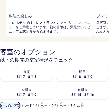
料理の楽しみ
プレミ
このホテルでは、レストランとカフェでおいしいメニ
各客室
ューをご用意しています。朝の冒険は、満足のいくビ
します
ュッフェ式朝食から始まります。
ふかふ
客室のオプション
以下の期間の空室状況をチェック
今夜 8月 7 - 8月 8 の空室状況をチェック
明日 8月 8 - 8月 9 の空室
今夜
明日
8月 7 - 8月 8
8月 8 - 8月 9
今週末 8月 7 - 8月 9 の空室状況をチェック
来週末 8月 14 - 8月 16 の
今週末
来週末
8月 7 - 8月 9
8月 14 - 8月 16
利
すべての客室
ベッド 1 台
ベッド 2 台
ベッド 3 台以上