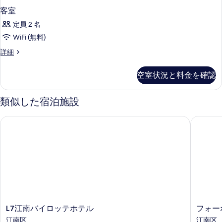
客室
定員 2 名
WiFi (無料)
客
詳細
室
の
空室状況と料金を確認
詳
細
類似した宿泊施設
L7江南バイロッテホテル
フォーポ
L7
フ
L7江南バイロッテホテル
フォー
江
ォ
江南区
江南区