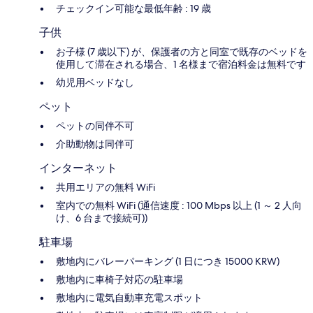
チェックイン可能な最低年齢 : 19 歳
子供
お子様 (7 歳以下) が、保護者の方と同室で既存のベッドを
使用して滞在される場合、1 名様まで宿泊料金は無料です
幼児用ベッドなし
ペット
ペットの同伴不可
介助動物は同伴可
インターネット
共用エリアの無料 WiFi
室内での無料 WiFi (通信速度 : 100 Mbps 以上 (1 ～ 2 人向
け、6 台まで接続可))
駐車場
敷地内にバレーパーキング (1 日につき 15000 KRW)
敷地内に車椅子対応の駐車場
敷地内に電気自動車充電スポット