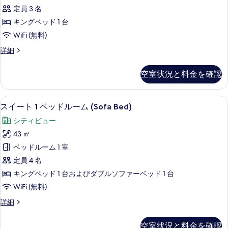
ス
の
ッ
定員 3 名
イ
ド
す
キングベッド 1 台
1
ー
べ
WiFi (無料)
台
ト
の
て
グ
詳細
詳
キ
ラ
の
細
ン
ン
写
空室状況と料金を確認
ド
グ
真
ス
ベ
イ
を
スイート 1 ベッドルーム (Sofa Bed
ス
11
ー
スイート 1 ベッドルーム (Sofa Bed)
ッ
表
イ
ト
ド
シティビュー
キ
示
ー
ン
1
43 ㎡
す
ト
グ
台
ベッドルーム 1 室
ベ
る
1
の
ッ
定員 4 名
ベ
ド
す
キングベッド 1 台およびダブルソファーベッド 1 台
1
ッ
べ
WiFi (無料)
台
ド
の
て
ス
詳細
ル
詳
イ
の
細
ー
ー
写
空室状況と料金を確認