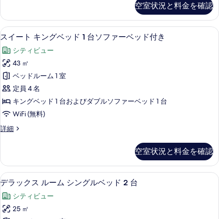
の
べ
空室状況と料金を確認
ル
ッ
詳
て
ス
細
ド
イ
の
スイート キングベッド 1 台ソファーベ
ス
12
ー
ル
スイート キングベッド 1 台ソファーベッド付き
写
イ
ト
ー
シティビュー
2
真
ー
ム
ベ
43 ㎡
を
ト
ッ
の
ベッドルーム 1 室
ド
表
キ
す
ル
定員 4 名
示
ン
ー
べ
キングベッド 1 台およびダブルソファーベッド 1 台
ム
す
グ
て
WiFi (無料)
の
る
ベ
詳
の
ス
詳細
細
ッ
イ
写
ド
ー
真
空室状況と料金を確認
ト
1
を
キ
台
ン
表
デラックス ルーム シングルベッド 2 
デ
6
グ
ソ
デラックス ルーム シングルベッド 2 台
示
ラ
ベ
フ
シティビュー
ッ
す
ッ
ァ
ド
25 ㎡
る
ク
1