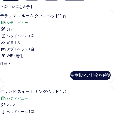
用
可
17 室中 17 室を表示中
能
羽毛の掛け布団、ミニバー (無料)、セ
デ
6
デラックス ルーム ダブルベッド 1 台
な
ラ
客
シティビュー
ッ
室
21 ㎡
ク
の
ベッドルーム 1 室
ス
絞
定員 1 名
り
ル
ダブルベッド 1 台
込
ー
WiFi (無料)
み
ム
条
デ
詳細
ダ
件
ラ
ブ
ッ
空室状況と料金を確認
ク
ル
ス
ベ
ル
グランド スイート キングベッド 1 台
グ
12
ー
グランド スイート キングベッド 1 台
ッ
ラ
ム
ド
シティビュー
ダ
ン
ブ
1
95 ㎡
ド
ル
台
ベッドルーム 1 室
ベ