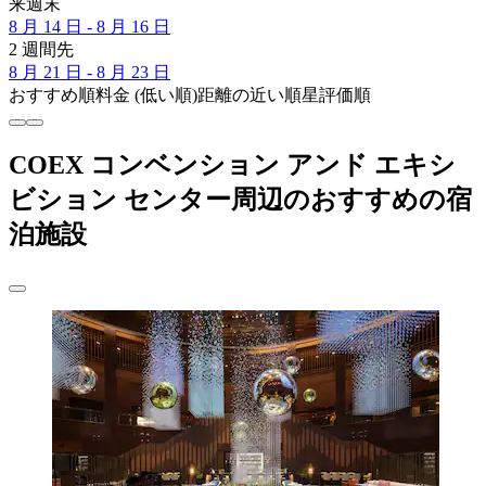
来週末
8 月 14 日 - 8 月 16 日
2 週間先
8 月 21 日 - 8 月 23 日
おすすめ順
料金 (低い順)
距離の近い順
星評価順
COEX コンベンション アンド エキシ
ビション センター周辺のおすすめの宿
泊施設