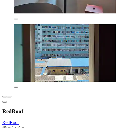
RedRoof
RedRoof
チョンノ区