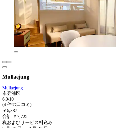
Mullaejung
Mullaejung
永登浦区
6.0/10
(4 件の口コミ)
￥6,387
合計 ￥7,725
税およびサービス料込み