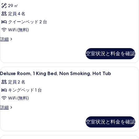
べ
ム
イ
ッ
29 ㎡
て
ク
ー
ド
定員 4 名
ン
の
イ
2
ベ
クイーンベッド 2 台
写
ー
ッ
台
WiFi (無料)
ド
真
ン
禁
2
ル
詳細
を
ベ
台
ー
煙
表
禁
ッ
ム
の
空室状況と料金を確認
煙
ク
示
ド
の
す
イ
す
2
詳
ー
べ
Deluxe
高級寝具、セーフティボックス (室内
細
3
ン
台
Deluxe Room, 1 King Bed, Non Smoking, Hot Tub
る
Room,
て
ベ
禁
定員 2 名
ッ
1
の
煙
ド
キングベッド 1 台
King
写
2
バ
Bed,
WiFi (無料)
台
真
Non
ル
禁
Deluxe
詳細
を
煙
Smoking,
Room,
コ
バ
表
1
Hot
ニ
空室状況と料金を確認
ル
King
示
Tub
コ
ー
Bed,
す
ニ
の
Non
の
Room,
高級寝具、セーフティボックス (室内