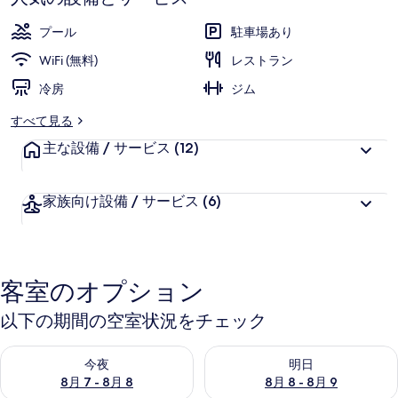
ム
プール
駐車場あり
バ
WiFi (無料)
レストラン
イ
冷房
ジム
ザ
すべて見る
フ
主な設備 / サービス
(12)
ォ
ー
家族向け設備 / サービス
(6)
ル
ズ
ナ
客室のオプション
イ
以下の期間の空室状況をチェック
ア
今夜 8月 7 - 8月 8 の空室状況をチェック
明日 8月 8 - 8月 9 の空室
ガ
今夜
明日
8月 7 - 8月 8
8月 8 - 8月 9
ラ