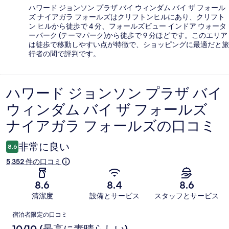
ハワード ジョンソン プラザ バイ ウィンダム バイ ザ フォール
ズ ナイアガラ フォールズはクリフトンヒルにあり、クリフト
ン ヒルから徒歩で 4 分、フォールズビュー インドア ウォータ
ーパーク (テーマパーク)から徒歩で 9 分ほどです。このエリア
は徒歩で移動しやすい点が特徴で、ショッピングに最適だと旅
行者の間で評判です。
ハワード ジョンソン プラザ バイ
口
ウィンダム バイ ザ フォールズ
コ
ナイアガラ フォールズの口コミ
ミ
非常に良い
8.6
5,352 件の口コミ
8.6
8.4
8.6
清潔度
設備とサービス
スタッフとサービス
口
宿泊者限定の口コミ
コ