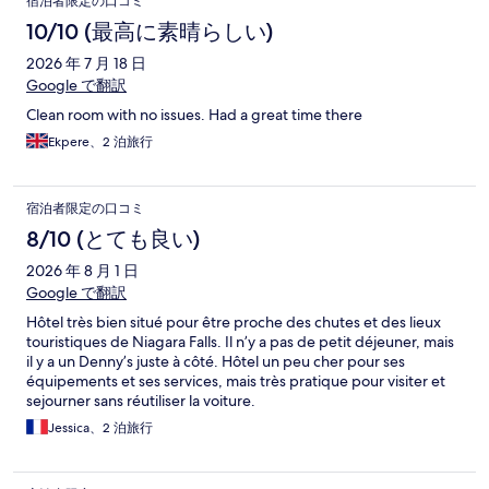
宿泊者限定の口コミ
10/10 (最高に素晴らしい)
2026 年 7 月 18 日
Google で翻訳
Clean room with no issues. Had a great time there
Ekpere、2 泊旅行
宿泊者限定の口コミ
8/10 (とても良い)
2026 年 8 月 1 日
Google で翻訳
Hôtel très bien situé pour être proche des chutes et des lieux
touristiques de Niagara Falls. Il n’y a pas de petit déjeuner, mais
il y a un Denny’s juste à côté. Hôtel un peu cher pour ses
équipements et ses services, mais très pratique pour visiter et
sejourner sans réutiliser la voiture.
Jessica、2 泊旅行