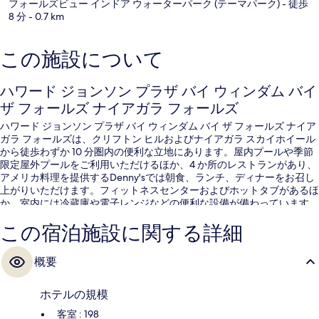
フォールズビュー インドア ウォーターパーク (テーマパーク)
- 徒歩
8 分
- 0.7 km
この施設について
ハワード ジョンソン プラザ バイ ウィンダム バイ
ザ フォールズ ナイアガラ フォールズ
ハワード ジョンソン プラザ バイ ウィンダム バイ ザ フォールズ ナイア
ガラ フォールズは、クリフトン ヒルおよびナイアガラ スカイホイール
から徒歩わずか 10 分圏内の便利な立地にあります。屋内プールや季節
限定屋外プールをご利用いただけるほか、4 か所のレストランがあり、
アメリカ料理を提供するDenny'sでは朝食、ランチ、ディナーをお召し
上がりいただけます。フィットネスセンターおよびホットタブがあるほ
か、室内には冷蔵庫や電子レンジなどの便利な設備が備わっています。
親切なスタッフやロケーションが旅行者の高い評価を得ています。
この宿泊施設に関する詳細
概要
ホテルの規模
客室 : 198