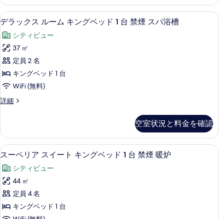
真
ン
台
グ
を
デラックス ルーム キングベッド 1 台
デ
5
ベ
禁
デラックス ルーム キングベッド 1 台 禁煙 スパ浴槽
表
ラ
ッ
煙
シティビュー
ド
示
ッ
の
1
37 ㎡
す
ク
台
す
定員 2 名
禁
る
ス
べ
煙
キングベッド 1 台
ル
の
て
WiFi (無料)
詳
ー
の
細
デ
詳細
ム
ラ
写
キ
ッ
真
空室状況と料金を確認
ク
ン
を
ス
グ
ル
表
スーペリア スイート キングベッド 1 
ス
4
ー
スーペリア スイート キングベッド 1 台 禁煙 暖炉
ベ
示
ー
ム
ッ
シティビュー
キ
す
ペ
ン
ド
44 ㎡
る
リ
グ
1
定員 4 名
ベ
ア
台
ッ
キングベッド 1 台
ス
ド
禁