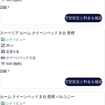
WiFi (無料)
1
イ
煙
台
ス
詳細
ー
禁
ー
ス
煙
ト
ペ
パ
空室状況と料金を確認
ス
リ
キ
パ
浴
ア
ン
浴
ス
槽
スーペリア ルーム クイーンベッド 2 
ス
槽
4
イ
スーペリア ルーム クイーンベッド 2 台 禁煙
グ
の
の
ー
ー
ベ
シティビュー
詳
ト
す
ペ
細
キ
ッ
29 ㎡
べ
リ
ン
ド
定員 6 名
グ
て
ア
1
ベ
クイーンベッド 2 台
の
ル
ッ
台
WiFi (無料)
ド
写
ー
禁
1
ス
詳細
真
ム
台
ー
煙
を
禁
ク
ペ
暖
空室状況と料金を確認
煙
リ
表
イ
暖
炉
ア
示
ー
炉
ル
の
ルーム クイーンベッド 2 台 禁煙 バ
ル
の
5
ー
ルーム クイーンベッド 2 台 禁煙 バルコニー
す
ン
す
詳
ー
ム
る
ベ
シティビュー
細
ク