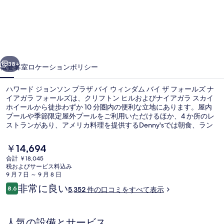
ジ
ョ
ン
前へ
次へ
ソ
38+
概要
客室
ロケーション
ポリシー
ン
ハワード ジョンソン プラザ バイ ウィンダム バイ ザ フォールズ ナ
プ
イアガラ フォールズは、クリフトン ヒルおよびナイアガラ スカイ
ホイールから徒歩わずか 10 分圏内の便利な立地にあります。屋内
ラ
プールや季節限定屋外プールをご利用いただけるほか、4 か所のレ
ザ
ストランがあり、アメリカ料理を提供するDenny'sでは朝食、ラン
チ、ディナーをお召し上がりいただけます。フィットネスセンター
バ
およびホットタブがあるほか、室内には冷蔵庫や電子レンジなどの
現
￥14,694
便利な設備が備わっています。親切なスタッフやロケーションが旅
在
イ
合計 ￥18,045
行者の高い評価を得ています。
の
税およびサービス料込み
屋内プール、季節限定屋外プール、営業時間
ウ
料
9 月 7 日 ～ 9 月 8 日
金
口
非常に良い
ィ
8.6
5,352 件の口コミをすべて表示
は
10段階中8.6
コ
￥14,694
ン
ミ
で
す
ダ
人気の設備とサービス