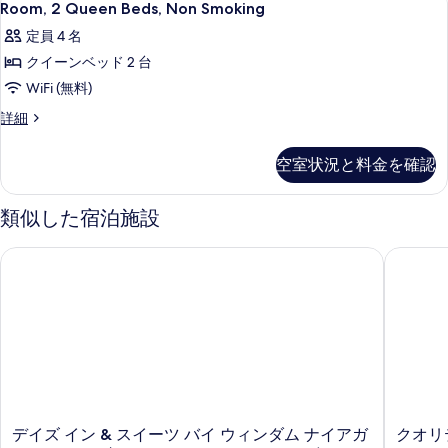
ー
1
Smoking,
Room, 2 Queen Beds, Non Smoking
る
す
2
の
す
Hot
べ
定員 4 名
詳
Tub
Queen
べ
細
の
て
クイーンベッド 2 台
Beds,
て
詳
の
Non
WiFi (無料)
細
の
Smoking
写
Room,
詳細
写
の
2
真
真
Queen
す
空室状況と料金を確認
を
Beds,
を
べ
Non
表
表
Smoking
て
類似した宿泊施設
示
の
示
の
す
詳
す
デイズ イン & スイーツ バイ ウィンダム ナイアガラ フォール
クオリテ
細
写
る
る
真
を
表
示
す
る
デ
ク
デイズ イン & スイーツ バイ ウィンダム ナイアガ
クオリ