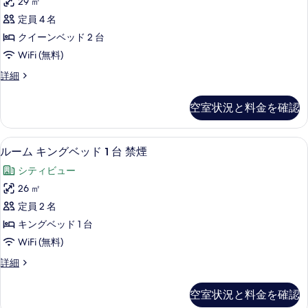
29 ㎡
の
ク
細
定員 4 名
写
イ
クイーンベッド 2 台
真
ー
WiFi (無料)
を
ン
表
ル
詳細
ベ
ー
示
ッ
ム
空室状況と料金を確認
す
ク
ド
イ
る
2
ー
ルーム キングベッド 1 台 禁煙 | 
ル
4
ン
台
ルーム キングベッド 1 台 禁煙
ー
ベ
禁
シティビュー
ッ
ム
煙
ド
26 ㎡
キ
2
の
定員 2 名
台
ン
す
禁
キングベッド 1 台
グ
煙
べ
WiFi (無料)
の
ベ
て
詳
ル
詳細
ッ
細
ー
の
ド
ム
写
空室状況と料金を確認
キ
1