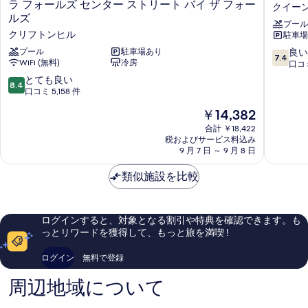
イ
オ
ラ フォールズ センター ストリート バイ ザ フォー
クイー
ズ
リ
ルズ
プール
イ
テ
クリフトンヒル
駐車場 
ン
ィ
&
ホ
10
プール
駐車場あり
良い
7.4
ス
WiFi (無料)
冷房
テ
段
口コミ
イ
ル
階
10
とても良い
8.4
ー
フ
中
段
口コミ 5,158 件
ツ
ォ
7.4、
階
現
バ
￥14,382
ー
良
中
在
イ
ル
い、
8.4、
合計 ￥18,422
の
ウ
ズ
口
税およびサービス料込み
と
料
ィ
ビ
コ
9 月 7 日 ～ 9 月 8 日
て
金
ン
ュ
ミ
も
は
ダ
ー
2,802
類似施設を比較
良
￥14,382
ム
カ
件
い、
ナ
ス
件
口
イ
ケ
の
コ
ログインすると、対象となる割引や特典を確認できます。も
ア
ー
口
ミ
っとリワードを獲得して、もっと旅を満喫 !
ガ
ド
コ
5,158
ラ
ク
ミ
件
ログイン
無料で登録
フ
イ
件
ォ
ー
の
周辺地域について
ー
ン・
口
ル
ヴ
コ