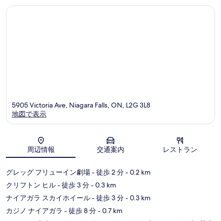
ズ
ィ
ミ
セ
ク
ン
ト
タ
リ
ー
ア
ス
ト
リ
ー
ト
バ
イ
5905 Victoria Ave, Niagara Falls, ON, L2G 3L8
ザ
地図で表示
フ
ォ
ー
地図
ル
周辺情報
交通案内
レストラン
ズ
ク
リ
グレッグ フリューイン劇場
- 徒歩 2 分
- 0.2 km
フ
クリフトン ヒル
- 徒歩 3 分
- 0.3 km
ト
ン
ナイアガラ スカイホイール
- 徒歩 3 分
- 0.3 km
ヒ
カジノ ナイアガラ
- 徒歩 8 分
- 0.7 km
ル