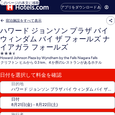
このページの本文に移動
アプリをダウンロード
宿泊施設をすべて表示
ハワード ジョンソン プラザ バイ
ウィンダム バイ ザ フォールズ ナ
イアガラ フォールズ
3.5
Howard Johnson Plaza by Wyndham by the Falls Niagara Falls
つ
クリフトン ヒルから 0.3 km、4 か所のレストランがあるホテル
星
宿
日付を選択して料金を確認
泊
施
目的地
設
日付
旅行者