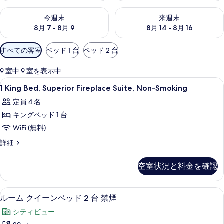
今週末 8月 7 - 8月 9 の空室状況をチェック
来週末 8月 14 - 8月 16 の
フ
今週末
来週末
8月 7 - 8月 9
8月 14 - 8月 16
ォ
ー
利
すべての客室
ベッド 1 台
ベッド 2 台
用
ル
可
9 室中 9 室を表示中
ズ
能
1
高級寝具、セーフティボックス (室内
3
1 King Bed, Superior Fireplace Suite, Non-Smoking
な
の
King
客
定員 4 名
Bed,
写
室
キングベッド 1 台
Superior
の
真
Fireplace
WiFi (無料)
絞
Suite,
ギ
1
詳細
り
Non-
King
ャ
込
Bed,
Smoking
空室状況と料金を確認
み
Superior
ラ
の
条
Fireplace
す
Suite,
リ
件
ルーム クイーンベッド 2 台 禁煙 |
ル
4
Non-
ルーム クイーンベッド 2 台 禁煙
べ
ー
ー
Smoking
シティビュー
て
の
ム
詳