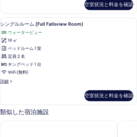
ィ
グ
す
空室状況と料金を確認
ル
ビ
る
ル
ュ
ー
デスク、ノートパソコン用作業スペース、
シ
5
ム
シングルルーム (Full Fallsview Room)
ー
ン
シ
の
ウォータービュー
テ
グ
ィ
す
19 ㎡
ル
ビ
べ
ベッドルーム 1 室
ュ
ル
ー
て
定員 2 名
ー
の
の
キングベッド 1 台
詳
ム
写
WiFi (無料)
細
(Full
真
シ
詳細
Fallsview
ン
を
Room)
グ
空室状況と料金を確認
表
の
ル
ル
示
す
ー
類似した宿泊施設
す
べ
ム
(Full
る
て
ハイアット リージェンシー ナイアガラ フォールズ フォール
ウィンダ
Fallsview
の
Room)
の