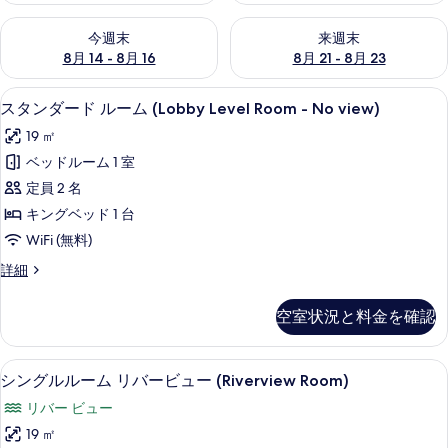
今週末 8月 14 - 8月 16 の空室状況をチェック
来週末 8月 21 - 8月 23 の
今週末
来週末
8月 14 - 8月 16
8月 21 - 8月 23
スタンダード ルーム (Lobby Level 
ス
4
スタンダード ルーム (Lobby Level Room - No view)
タ
19 ㎡
ン
ベッドルーム 1 室
ダ
定員 2 名
ー
キングベッド 1 台
ド
WiFi (無料)
ル
ス
詳細
ー
タ
ム
ン
空室状況と料金を確認
ダ
(Lobby
ー
Level
ド
シングルルーム リバービュー (Riverv
シ
Room
5
ル
シングルルーム リバービュー (Riverview Room)
ン
ー
-
リバー ビュー
ム
グ
No
(Lobby
19 ㎡
view)