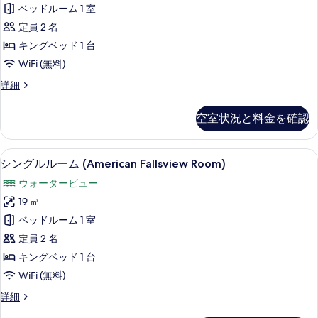
ル
Level
ベッドルーム 1 室
Room
の
ル
-
定員 2 名
す
ー
No
キングベッド 1 台
べ
view)
ム
WiFi (無料)
の
て
リ
詳
シ
詳細
の
細
バ
ン
写
ー
グ
空室状況と料金を確認
ル
真
ビ
ル
を
ュ
ー
シングルルーム (American Fallsv
シ
5
ム
表
シングルルーム (American Fallsview Room)
ー
ン
リ
示
(Riverview
ウォータービュー
バ
グ
す
Room)
ー
19 ㎡
ル
ビ
の
る
ベッドルーム 1 室
ュ
ル
す
ー
定員 2 名
ー
(Riverview
べ
キングベッド 1 台
Room)
ム
て
WiFi (無料)
の
(American
詳
の
シ
詳細
Fallsview
細
写
ン
Room)