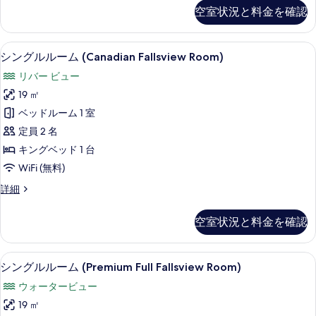
グ
真
空室状況と料金を確認
の
ル
を
ル
す
ー
表
シングルルーム (Canadian Fallsview
シ
べ
5
ム
シングルルーム (Canadian Fallsview Room)
示
ン
(American
て
リバー ビュー
Fallsview
す
グ
の
Room)
19 ㎡
る
ル
の
写
ベッドルーム 1 室
詳
ル
真
細
定員 2 名
ー
を
キングベッド 1 台
ム
表
WiFi (無料)
(Canadian
示
シ
詳細
Fallsview
す
ン
Room)
グ
る
空室状況と料金を確認
の
ル
ル
す
ー
シングルルーム (Premium Full Fa
シ
べ
5
ム
シングルルーム (Premium Full Fallsview Room)
ン
(Canadian
て
ウォータービュー
Fallsview
グ
の
Room)
19 ㎡
ル
の