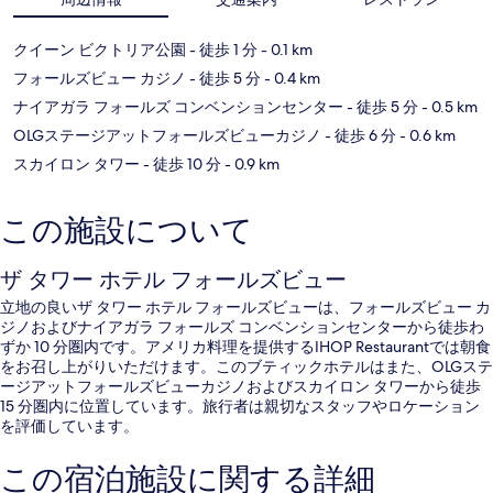
クイーン ビクトリア公園
- 徒歩 1 分
- 0.1 km
フォールズビュー カジノ
- 徒歩 5 分
- 0.4 km
ナイアガラ フォールズ コンベンションセンター
- 徒歩 5 分
- 0.5 km
OLGステージアットフォールズビューカジノ
- 徒歩 6 分
- 0.6 km
スカイロン タワー
- 徒歩 10 分
- 0.9 km
この施設について
ザ タワー ホテル フォールズビュー
立地の良いザ タワー ホテル フォールズビューは、フォールズビュー カ
ジノおよびナイアガラ フォールズ コンベンションセンターから徒歩わ
ずか 10 分圏内です。アメリカ料理を提供するIHOP Restaurantでは朝食
をお召し上がりいただけます。このブティックホテルはまた、OLGステ
ージアットフォールズビューカジノおよびスカイロン タワーから徒歩
15 分圏内に位置しています。旅行者は親切なスタッフやロケーション
を評価しています。
この宿泊施設に関する詳細