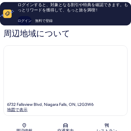
ォ
テ
6,597
ミ
ログインすると、対象となる割引や特典を確認できます。も
ー
ル
件
1,319
っとリワードを獲得して、もっと旅を満喫 !
ル
フ
件
件
ズ
ォ
の
件
ログイン
無料で登録
フ
ー
口
の
ォ
ル
コ
口
周辺地域について
ー
ズ
ミ
コ
ル
ビ
ミ
ズ
ュ
ビ
ー
ュ
ー
フ
ォ
ー
ル
ズ
ビ
ュ
ー
6732 Fallsview Blvd, Niagara Falls, ON, L2G3W6
地図で表示
地図
周辺情報
交通案内
レストラン