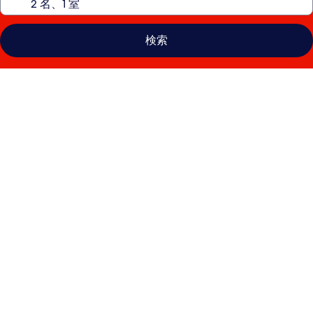
検索
ザ
タ
ワ
ー