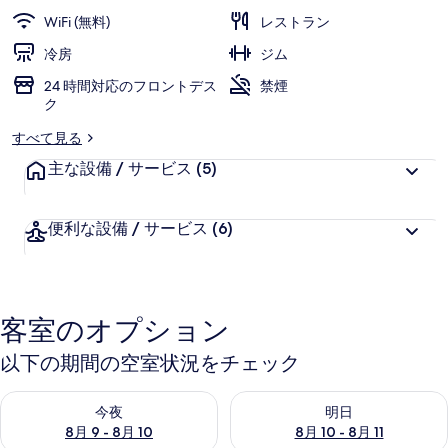
ギ
WiFi (無料)
レストラン
ャ
冷房
ジム
ラ
24 時間対応のフロントデス
禁煙
ク
リ
すべて見る
ー
主な設備 / サービス
(5)
便利な設備 / サービス
(6)
客室のオプション
以下の期間の空室状況をチェック
今夜 8月 9 - 8月 10 の空室状況をチェック
明日 8月 10 - 8月 11 の空
今夜
明日
8月 9 - 8月 10
8月 10 - 8月 11