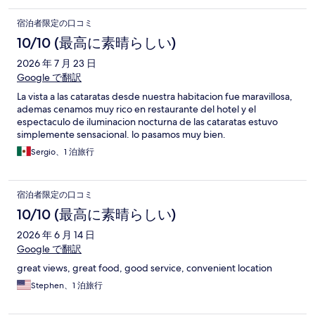
宿泊者限定の口コミ
10/10 (最高に素晴らしい)
2026 年 7 月 23 日
Google で翻訳
La vista a las cataratas desde nuestra habitacion fue maravillosa,
ademas cenamos muy rico en restaurante del hotel y el
espectaculo de iluminacion nocturna de las cataratas estuvo
simplemente sensacional. lo pasamos muy bien.
Sergio、1 泊旅行
宿泊者限定の口コミ
10/10 (最高に素晴らしい)
2026 年 6 月 14 日
Google で翻訳
great views, great food, good service, convenient location
Stephen、1 泊旅行