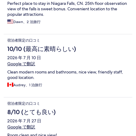
Perfect place to stay in Niagara Falls, CN. 25th floor observation
view of the falls is sweet bonus. Convenient location to the
popular attractions.
Dawn、2 泊旅行
宿泊者限定の口コミ
10/10 (最高に素晴らしい)
2026 年 7 月 10 日
Google で翻訳
Clean modern rooms and bathrooms, nice view, friendly staff,
good location.
Audrey、1 泊旅行
宿泊者限定の口コミ
8/10 (とても良い)
2026 年 7 月 27 日
Google で翻訳
Room clean and nice view!