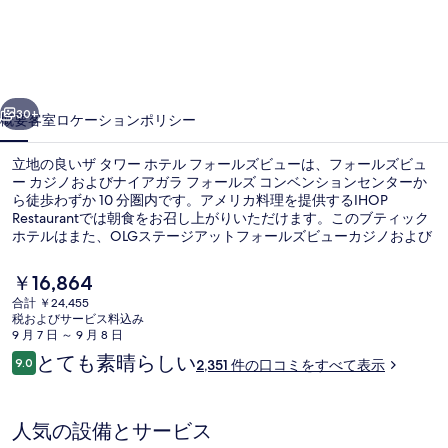
ホ
テ
ル
前へ
次へ
フ
30+
概要
客室
ロケーション
ポリシー
ォ
立地の良いザ タワー ホテル フォールズビューは、フォールズビュ
ー
ー カジノおよびナイアガラ フォールズ コンベンションセンターか
ら徒歩わずか 10 分圏内です。アメリカ料理を提供するIHOP
ル
Restaurantでは朝食をお召し上がりいただけます。このブティック
ズ
ホテルはまた、OLGステージアットフォールズビューカジノおよび
スカイロン タワーから徒歩 15 分圏内に位置しています。旅行者は
ビ
親切なスタッフやロケーションを評価しています。
現
￥16,864
在
ュ
合計 ￥24,455
の
税およびサービス料込み
朝食に営業
ー
料
9 月 7 日 ～ 9 月 8 日
金
口
とても素晴らしい
の
9.0
2,351 件の口コミをすべて表示
は
10段階中9.0
コ
￥16,864
写
ミ
で
す
真
人気の設備とサービス