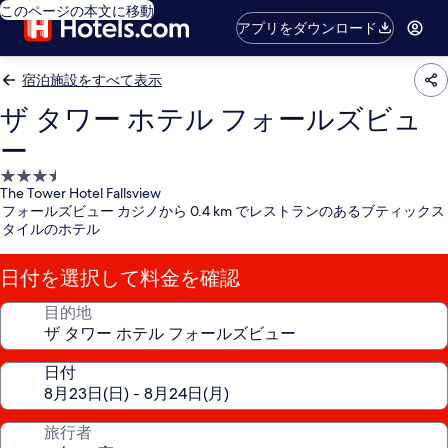
このページの本文に移動
アプリをダウンロード
宿泊施設をすべて表示
ザ タワー ホテル フォールズビュ
ー
3.5
The Tower Hotel Fallsview
つ
フォールズビュー カジノから 0.4 km でレストランのあるブティックス
星
タイルのホテル
宿
泊
日付を選択して料金を確認
施
設
目的地
日付
旅行者