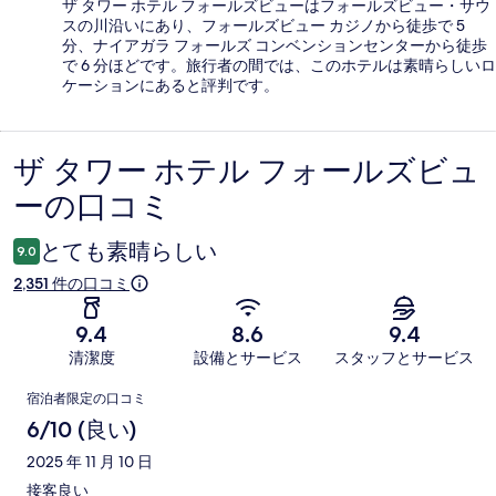
ザ タワー ホテル フォールズビューはフォールズビュー・サウ
スの川沿いにあり、フォールズビュー カジノから徒歩で 5
分、ナイアガラ フォールズ コンベンションセンターから徒歩
で 6 分ほどです。旅行者の間では、このホテルは素晴らしいロ
ケーションにあると評判です。
ザ タワー ホテル フォールズビュ
口
ーの口コミ
コ
ミ
とても素晴らしい
9.0
2,351 件の口コミ
9.4
8.6
9.4
清潔度
設備とサービス
スタッフとサービス
口
宿泊者限定の口コミ
コ
6/10 (良い)
ミ
2025 年 11 月 10 日
接客良い