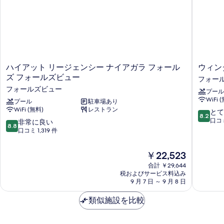
写
詳
真
細
を
表
示
す
ハ
ウ
ハイアット リージェンシー ナイアガラ フォール
ウィン
イ
ィ
ズ フォールズビュー
る
フォー
ア
ン
フォールズビュー
プール
ッ
ダ
WiFi 
ト
プール
駐車場あり
ム
WiFi (無料)
レストラン
リ
グ
10
とて
8.2
ー
ラ
段
口コミ
10
非常に良い
8.8
ジ
ン
階
段
口コミ 1,319 件
ェ
ド
中
階
ン
フ
8.2、
中
現
￥22,523
シ
ォ
と
8.8、
在
ー
ー
て
合計 ￥29,644
非
の
ナ
税およびサービス料込み
ル
も
常
料
9 月 7 日 ～ 9 月 8 日
イ
ズ
良
に
金
ア
ビ
い、
良
は
類似施設を比較
ガ
ュ
口
い、
￥22,523
ラ
ー
コ
口
フ
ホ
ミ
コ