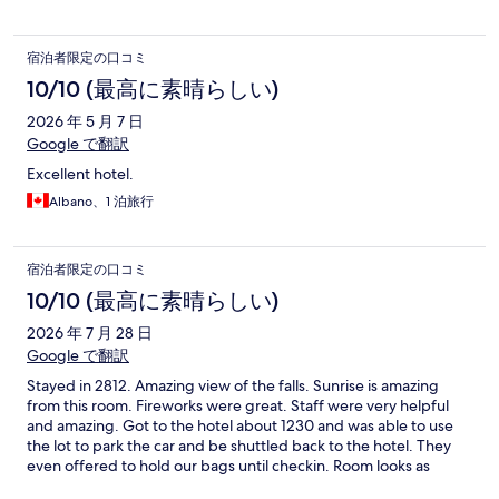
宿泊者限定の口コミ
10/10 (最高に素晴らしい)
2026 年 5 月 7 日
Google で翻訳
Excellent hotel.
Albano、1 泊旅行
宿泊者限定の口コミ
10/10 (最高に素晴らしい)
2026 年 7 月 28 日
Google で翻訳
Stayed in 2812. Amazing view of the falls. Sunrise is amazing
from this room. Fireworks were great. Staff were very helpful
and amazing. Got to the hotel about 1230 and was able to use
the lot to park the car and be shuttled back to the hotel. They
even offered to hold our bags until checkin. Room looks as
shown in the pictures on the site.