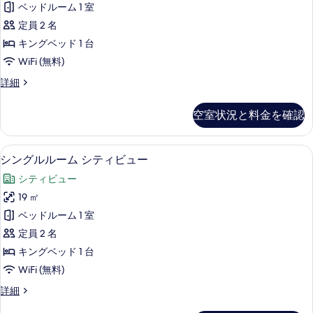
写
ベッドルーム 1 室
詳
ル
真
細
定員 2 名
ー
を
キングベッド 1 台
ム
表
WiFi (無料)
(Premium
示
シ
詳細
Full
す
ン
Fallsview
グ
る
空室状況と料金を確認
Room)
ル
ル
の
ー
シングルルーム シティビュー | シティ
シ
す
5
ム
シングルルーム シティビュー
ン
(Premium
べ
シティビュー
Full
グ
て
Fallsview
19 ㎡
ル
の
Room)
ベッドルーム 1 室
の
ル
写
詳
定員 2 名
ー
真
細
キングベッド 1 台
ム
を
WiFi (無料)
シ
表
シ
詳細
テ
示
ン