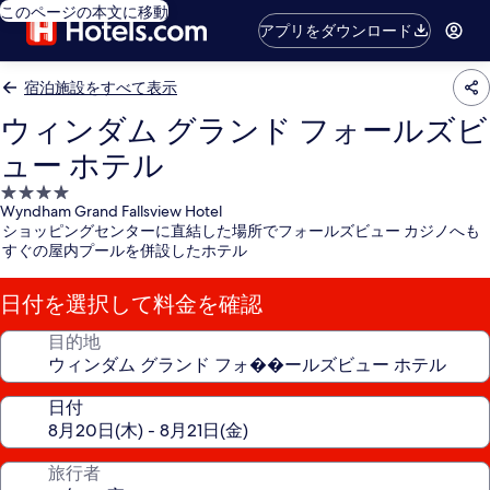
このページの本文に移動
アプリをダウンロード
宿泊施設をすべて表示
ウィンダム グランド フォールズビ
ュー ホテル
4.0
Wyndham Grand Fallsview Hotel
つ
ショッピングセンターに直結した場所でフォールズビュー カジノへも
星
すぐの屋内プールを併設したホテル
宿
泊
日付を選択して料金を確認
施
設
目的地
日付
旅行者