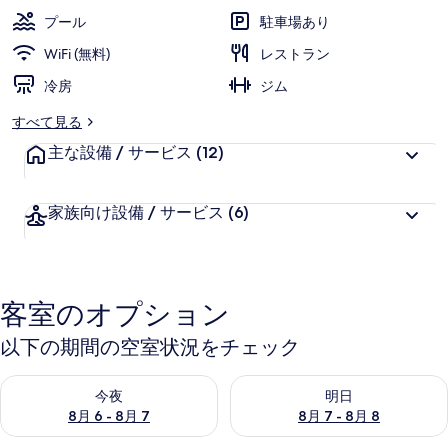
テ
プール
駐車場あり
ル
WiFi (無料)
レストラン
の
冷房
ジム
写
すべて見る
真
主な設備 / サービス
(12)
ギ
ャ
家族向け設備 / サービス
(6)
ラ
リ
ー
客室のオプション
以下の期間の空室状況をチェック
今夜 8月 6 - 8月 7 の空室状況をチェック
明日 8月 7 - 8月 8 の空室
今夜
明日
8月 6 - 8月 7
8月 7 - 8月 8