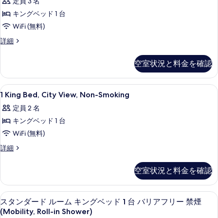
の
定員 3 名
City
Mobility
View,
す
キングベッド 1 台
Accessible
Non-
べ
WiFi (無料)
Room,
Smoking
の
て
Roll-
1
詳細
詳
King
In
の
細
Bed,
Shower,
空室状況と料金を確認
写
Mobility
Standard
Accessible
真
Room,
Room,
1
羽毛の掛け布団、ピロートップベッド、
を
7
Roll-
Non-
1 King Bed, City View, Non-Smoking
King
表
In
Smoking
定員 2 名
Shower,
Bed,
示
の
Standard
キングベッド 1 台
City
す
Room,
す
View,
WiFi (無料)
Non-
る
べ
Non-
Smoking
1
詳細
の
て
Smoking
King
詳
Bed,
の
の
空室状況と料金を確認
細
City
す
写
View,
Non-
べ
真
スタンダード ルーム キングベッド 1 台 バ
ス
5
Smoking
スタンダード ルーム キングベッド 1 台 バリアフリー 禁煙
て
を
タ
の
(Mobility, Roll-in Shower)
詳