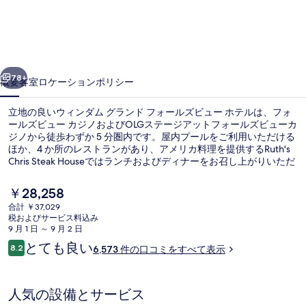
ム
グ
ラ
前へ
次へ
ン
78+
概要
客室
ロケーション
ポリシー
ド
立地の良いウィンダム グランド フォールズビュー ホテルは、フォ
フ
ールズビュー カジノおよびOLGステージアットフォールズビューカ
ジノから徒歩わずか 5 分圏内です。屋内プールをご利用いただける
ォ
ほか、4 か所のレストランがあり、アメリカ料理を提供するRuth's
ー
Chris Steak Houseではランチおよびディナーをお召し上がりいただ
けます。また、スカイロン タワーおよびナイアガラ フォールズ コ
ル
ンベンションセンターは徒歩 15 分圏内にあります。旅行者は親切
現
￥28,258
なスタッフやロケーションを評価しています。
在
ズ
合計 ￥37,029
の
税およびサービス料込み
外観
ビ
料
9 月 1 日 ～ 9 月 2 日
金
口
とても良い
ュ
8.2
6,573 件の口コミをすべて表示
は
10段階中8.2
コ
￥28,258
ー
ミ
で
す
ホ
人気の設備とサービス