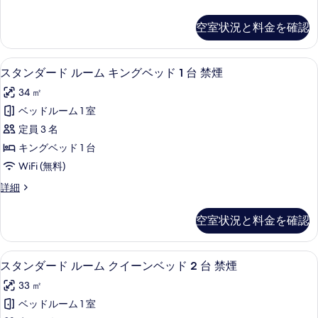
バ
ム
タ
フ
リ
ン
ク
空室状況と料金を確認
ア
ダ
リ
イ
フ
ー
ー
リ
ド
ー
スタンダード ルーム キングベッド 1 
ス
ー
5
ル
禁
スタンダード ルーム キングベッド 1 台 禁煙
ン
禁
タ
ー
煙
34 ㎡
煙
ム
ベ
ン
(Mobility,
(Mobility,
ク
ベッドルーム 1 室
ッ
Roll-
ダ
イ
Roll-
定員 3 名
in
ド
ー
ー
in
Shower)
ン
キングベッド 1 台
2
ド
Shower)
の
ベ
WiFi (無料)
台
詳
ッ
の
ル
細
ド
(Mobility,
ス
詳細
す
ー
2
タ
Roll-
べ
台
ム
ン
in
空室状況と料金を確認
(Mobility,
ダ
て
キ
Shower)
Roll-
ー
の
ン
in
ド
の
羽毛の掛け布団、ピロートップベッド、
ス
Shower)
5
ル
スタンダード ルーム クイーンベッド 2 台 禁煙
写
グ
す
の
タ
ー
真
ベ
33 ㎡
詳
べ
ム
ン
細
キ
を
ッ
ベッドルーム 1 室
て
ダ
ン