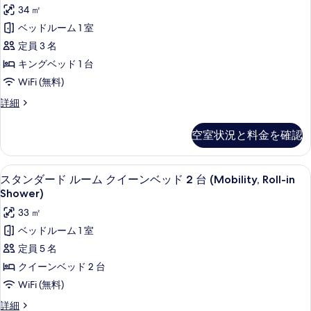
の
表
ン
34 ㎡
細
写
示
ダ
ベッドルーム 1 室
真
す
ー
定員 3 名
を
る
ド
キングベッド 1 台
表
ル
WiFi (無料)
示
ー
ス
詳細
す
ム
タ
る
ン
キ
空室状況と料金を確認
ダ
ン
ー
ド
グ
羽毛の掛け布団、ピロートップベッド、
ス
6
ル
スタンダード ルーム クイーンベッド 2 台 (Mobility, Roll-in
ベ
タ
ー
Shower)
ム
ッ
ン
33 ㎡
キ
ド
ダ
ン
ベッドルーム 1 室
1
グ
ー
定員 5 名
ベ
台
ド
ッ
クイーンベッド 2 台
バ
ド
ル
WiFi (無料)
1
リ
ー
台
ス
詳細
ア