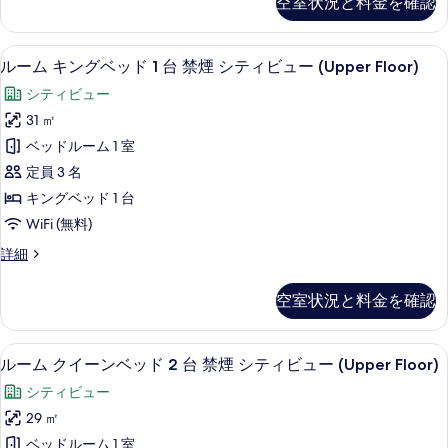
べ
空室状況と料金を確認
ク
す
2
詳
て
イ
細
る
台
ー
の
ルーム キングベッド 1 台 禁煙 シティビ
ル
5
ン
禁
ルーム キングベッド 1 台 禁煙 シティビュー (Upper Floor)
写
ー
ベ
煙
シティビュー
ッ
真
ム
シ
ド
31 ㎡
を
キ
2
テ
ベッドルーム 1 室
台
表
ン
ィ
禁
定員 3 名
示
グ
煙
ビ
キングベッド 1 台
シ
す
ベ
ュ
WiFi (無料)
テ
る
ッ
ィ
ー
ル
詳細
ビ
ド
ー
の
ュ
1
ム
ー
す
空室状況と料金を確認
キ
台
の
べ
ン
詳
禁
グ
て
細
ルーム クイーンベッド 2 台 禁煙 シテ
ル
5
ベ
煙
ルーム クイーンベッド 2 台 禁煙 シティビュー (Upper Floor)
の
ー
ッ
シ
シティビュー
ド
写
ム
テ
1
29 ㎡
真
ク
台
ィ
ベッドルーム 1 室