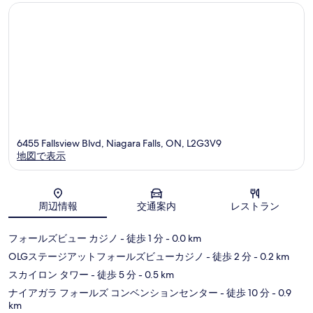
ビ
ビ
ュ
ュ
ー
ー
フ
ォ
ー
ル
ズ
ビ
ュ
ー
6455 Fallsview Blvd, Niagara Falls, ON, L2G3V9
地図で表示
地図
周辺情報
交通案内
レストラン
フォールズビュー カジノ
- 徒歩 1 分
- 0.0 km
OLGステージアットフォールズビューカジノ
- 徒歩 2 分
- 0.2 km
スカイロン タワー
- 徒歩 5 分
- 0.5 km
ナイアガラ フォールズ コンベンションセンター
- 徒歩 10 分
- 0.9
km