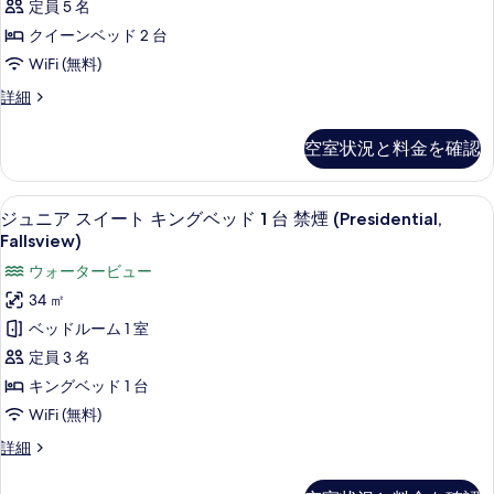
表
ド
定員 5 名
の
グ
ー
示
1
ベ
クイーンベッド 2 台
写
ド
ッ
台
す
WiFi (無料)
真
ド
ル
禁
る
1
ス
詳細
を
ー
台
タ
煙
表
禁
ム
ン
の
空室状況と料金を確認
煙
示
ダ
ク
の
す
ー
す
イ
詳
ド
べ
ジュニア スイート キングベッド 1 台 禁煙
ジ
る
細
6
ル
ジュニア スイート キングベッド 1 台 禁煙 (Presidential,
ー
て
ュ
ー
Fallsview)
ン
ム
の
ニ
ウォータービュー
ク
ベ
写
ア
イ
34 ㎡
ッ
ー
真
ス
ベッドルーム 1 室
ン
ド
を
イ
ベ
定員 3 名
2
ッ
表
ー
キングベッド 1 台
台
ド
示
ト
2
WiFi (無料)
禁
す
台
キ
煙
ジ
詳細
禁
る
ン
ュ
煙
の
ニ
の