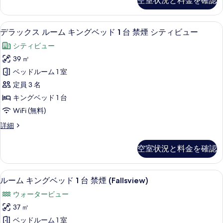
空室状況と料金を確認
ク
グ
(Upper
の
ス
Floor)
ベ
ル
す
の
部屋からの景観
デ
5
ー
デラックス ルーム キングベッド 1 台 禁煙 シティビュー
ッ
詳
べ
ラ
ム
細
ド
シティビュー
て
キ
ッ
ン
1
39 ㎡
の
ク
グ
台
ベッドルーム 1 室
写
ベ
ス
禁
ッ
定員 3 名
真
ル
ド
煙
キングベッド 1 台
を
1
ー
の
WiFi (無料)
台
表
ム
禁
す
デ
詳細
示
煙
キ
ラ
べ
の
す
ン
ッ
詳
て
空室状況と料金を確認
る
ク
グ
細
の
ス
ベ
ル
写
ルーム キングベッド 1 台 禁煙 (Fal
ル
6
ー
ルーム キングベッド 1 台 禁煙 (Fallsview)
ッ
真
ー
ム
ド
ウォータービュー
キ
を
ム
ン
1
37 ㎡
表
キ
グ
台
ベッドルーム 1 室