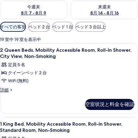
今週末 8月 7 - 8月 9 の空室状況をチェック
来週末 8月 14 - 8月 16 の
今週末
来週末
8月 7 - 8月 9
8月 14 - 8月 16
利
すべての客室
ベッド 2 台
ベッド 1 台
ベッド 3 台以上
用
可
19 室中 19 室を表示中
能
2
羽毛の掛け布団、ピロートップベッド、
3
2 Queen Beds, Mobility Accessible Room, Roll-In Shower,
な
Queen
City View, Non-Smoking
客
Beds,
定員 5 名
室
Mobility
の
クイーンベッド 2 台
Accessible
絞
WiFi (無料)
Room,
り
Roll-
2
詳細
込
Queen
In
み
Beds,
Shower,
空室状況と料金を確認
条
Mobility
City
Accessible
件
View,
Room,
1
羽毛の掛け布団、ピロートップベッド、
6
Roll-
Non-
1 King Bed, Mobility Accessible Room, Roll-In Shower,
King
In
Standard Room, Non-Smoking
Smoking
Shower,
Bed,