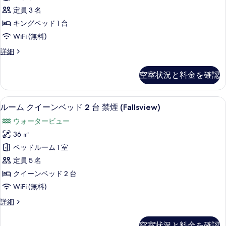
ベ
示
ン
禁
ッ
定員 3 名
す
グ
ド
煙
キングベッド 1 台
1
る
ベ
シ
WiFi (無料)
台
ッ
禁
テ
ル
詳細
煙
ド
ー
ィ
シ
1
ム
テ
ビ
空室状況と料金を確認
キ
台
ィ
ュ
ン
ビ
禁
グ
ー
ュ
ルーム クイーンベッド 2 台 禁煙 (Fa
ル
6
ベ
煙
ルーム クイーンベッド 2 台 禁煙 (Fallsview)
ー
の
ー
ッ
の
(Fallsview)
ウォータービュー
ド
す
ム
詳
の
1
36 ㎡
細
べ
ク
台
す
ベッドルーム 1 室
禁
て
イ
べ
煙
定員 5 名
の
ー
(Fallsview)
て
クイーンベッド 2 台
の
写
ン
の
WiFi (無料)
詳
真
ベ
細
写
ル
詳細
を
ッ
真
ー
表
ド
ム
を
空室状況と料金を確認