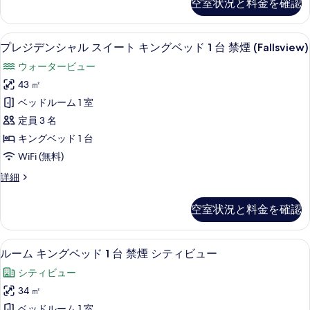
グ
空室状況と料金を確認
す
ア
詳
ベ
ス
べ
細
イ
ッ
プレジデンシャル スイート キングベッド 
プ
て
6
ー
プレジデンシャル スイート キングベッド 1 台 禁煙 (Fallsview)
ド
レ
ト
の
ウォータービュー
1
キ
ジ
写
ン
43 ㎡
台
デ
グ
真
ベッドルーム 1 室
禁
ベ
ン
を
ッ
定員 3 名
煙
シ
表
ド
キングベッド 1 台
(Presidential,
1
ャ
示
Fallsview)
WiFi (無料)
台
ル
す
禁
の
プ
詳細
煙
ス
る
レ
す
(Presidential,
イ
ジ
Fallsview)
べ
空室状況と料金を確認
デ
ー
の
て
ン
詳
ト
シ
の
細
ルーム キングベッド 1 台 禁煙 シティ
ル
6
ャ
ルーム キングベッド 1 台 禁煙 シティビュー
キ
写
ー
ル
ン
シティビュー
ス
真
ム
イ
グ
34 ㎡
を
キ
ー
ベッドルーム 1 室