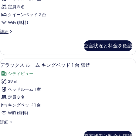
禁
を
イ
ビ
煙
定員 5 名
表
ー
シ
ュ
クイーンベッド 2 台
テ
示
ン
ー
WiFi (無料)
ィ
す
ベ
ビ
(Upper
ル
詳細
る
ュ
ッ
Floor)
ー
ー
ド
ム
の
(Upper
空室状況と料金を確認
ク
2
Floor)
す
イ
の
台
ー
べ
詳
デラックス ルーム キングベッド 1 台
デ
5
ン
禁
デラックス ルーム キングベッド 1 台 禁煙
細
て
ラ
ベ
煙
シティビュー
の
ッ
ッ
シ
ド
39 ㎡
写
ク
2
テ
ベッドルーム 1 室
真
台
ス
ィ
禁
定員 3 名
を
ル
煙
ビ
キングベッド 1 台
表
シ
ー
ュ
WiFi (無料)
テ
示
ム
ィ
ー
デ
詳細
す
ビ
キ
ラ
(Upper
ュ
る
ン
ッ
Floor)
ー