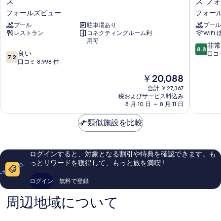
ズ
ズ フ
す
ク
ア
真
フォールズビュー
フォー
ス
ッ
る
を
ホ
プール
駐車場あり
ト
プール
レストラン
コネクティングルーム利
WiFi 
テ
リ
表
用可
ル
ー
10
非常
8.8
示
オ
ジ
10
良い
段
口コミ
7.2
ー
ェ
段
口コミ 8,998 件
階
す
バ
ン
階
中
る
現
￥20,088
ー
シ
中
8.8、
在
ル
ー
7.2、
合計 ￥27,367
非
の
ッ
税およびサービス料込み
ナ
良
常
料
8 月 10 日 ～ 8 月 11 日
キ
イ
い、
に
金
ン
ア
口
良
は
類似施設を比較
グ
ガ
コ
い、
￥20,088
ザ
ラ
ミ
口
フ
フ
8,998
コ
ォ
ォ
件
ミ
ログインすると、対象となる割引や特典を確認できます。も
ー
ー
件
1,276
っとリワードを獲得して、もっと旅を満喫 !
ル
ル
の
件
ズ
ズ
口
件
ログイン
無料で登録
フ
フ
コ
の
ォ
ォ
ミ
口
周辺地域について
ー
ー
コ
ル
ル
ミ
ズ
ズ