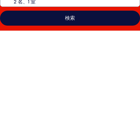
検索
ウ
ィ
ン
ダ