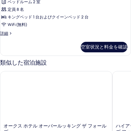
2
ベッドルーム 2 室
King
リ
台
定員 8 名
Bed
バ
ー
リ
and
キングベッド 1 台およびクイーンベッド 2 台
シ
ア
2
WiFi (無料)
フ
テ
Queen
リ
2-
詳細
ィ
Beds,
ー
Bedroom
ビ
シ
Non-
Family
空室状況と料金を確認
テ
Suite,1
ュ
Smoking
ィ
King
の
ー
ビ
Bed
類似した宿泊施設
ュ
and
(Mobility,
す
ー
2
Roll-
べ
オークス ホテル オーバールッキング ザ フォールズ
ハイアッ
(Mobility,
Queen
in
Roll-
て
Beds,
in
Shower)
Non-
の
Shower)
Smoking
の
の
写
の
す
詳
詳
真
細
細
べ
を
て
表
の
オ
ハ
オークス ホテル オーバールッキング ザ フォール
ハイア
示
写
ー
イ