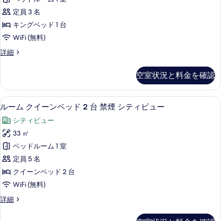
ベ
ト
表
ン
キ
ッ
定員 3 名
示
グ
ン
ド
キングベッド 1 台
グ
す
ベ
1
WiFi (無料)
ベ
る
ッ
ッ
台
ル
詳細
ド
ド
ー
禁
1
1
ム
台
煙
空室状況と料金を確認
キ
台
禁
(Fallsview)
ン
煙
禁
グ
の
(Fallsview)
羽毛の掛け布団、ピロートップベッド、
ル
6
ベ
煙
ルーム クイーンベッド 2 台 禁煙 シティビュー
の
す
ー
ッ
詳
シ
シティビュー
ド
べ
ム
細
テ
1
33 ㎡
て
ク
台
ィ
ベッドルーム 1 室
禁
の
イ
ビ
煙
定員 5 名
写
ー
シ
ュ
クイーンベッド 2 台
真
テ
ン
ー
WiFi (無料)
ィ
を
ベ
ビ
の
ル
詳細
表
ュ
ッ
ー
す
ー
示
ド
ム
の