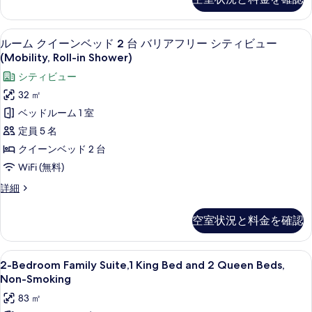
ク
示
2
表
イ
台
す
ー
示
ルーム クイーンベッド 2 台 バリアフリー 
ル
6
ン
禁
ルーム クイーンベッド 2 台 バリアフリー シティビュー
る
す
ー
ベ
(Mobility, Roll-in Shower)
煙
ッ
る
ム
シティビュー
(Fallsview)
ド
ク
2
の
32 ㎡
台
イ
す
ベッドルーム 1 室
禁
ー
煙
べ
定員 5 名
(Fallsview)
ン
て
クイーンベッド 2 台
の
ベ
詳
の
WiFi (無料)
細
ッ
写
ル
詳細
ド
ー
真
ム
2
空室状況と料金を確認
を
ク
台
イ
表
バ
ー
2-
羽毛の掛け布団、ピロートップベッド、
示
5
ン
2-Bedroom Family Suite,1 King Bed and 2 Queen Beds,
リ
Bedroom
ベ
す
Non-Smoking
ア
ッ
Family
る
83 ㎡
ド
Suite,1
フ