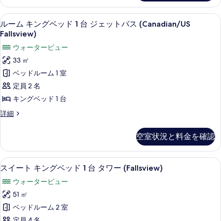
す
Only)
ン
台
の
グ
べ
低刺激性寝具、セーフティボックス (
ル
詳
3
ベ
ジ
ルーム キングベッド 1 台 ジェットバス (Canadian/US
て
細
ー
ッ
Fallsview)
ェ
ド
の
ム
ウォータービュー
ッ
1
写
キ
台
33 ㎡
ト
ジ
真
ン
ベッドルーム 1 室
バ
ェ
を
グ
ッ
定員 2 名
ス
表
ト
ベ
キングベッド 1 台
(US
バ
示
ッ
Fallsview)
ス
ル
詳細
す
(US
ド
ー
の
Fallsview)
ム
る
1
す
空室状況と料金を確認
の
キ
台
詳
べ
ン
細
ジ
グ
て
スイート キングベッド 1 台 タワー (
ス
3
ベ
スイート キングベッド 1 台 タワー (Fallsview)
ェ
の
イ
ッ
ウォータービュー
ッ
ド
写
ー
1
51 ㎡
ト
真
ト
台
ベッドルーム 2 室
バ
ジ
を
キ
ェ
定員 4 名