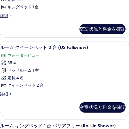
ス
表
ン
ッ
キングベッド 1 台
(Canadian/US
ト
示
グ
Fallsview)
バ
ス
詳細
す
ベ
ス
イ
の
る
(Canadian/US
ッ
ー
す
空室状況と料金を確認
Fallsview)
ト
ド
の
べ
キ
1
詳
ン
て
低刺激性寝具、セーフティボックス (
ル
細
5
グ
台
ルーム クイーンベッド 2 台 (US Fallsview)
の
ー
ベ
タ
ウォータービュー
ッ
写
ム
ワ
ド
35 ㎡
真
ク
1
ー
ベッドルーム 1 室
台
を
イ
(Fallsview)
タ
定員 4 名
表
ー
ワ
の
クイーンベッド 2 台
ー
示
ン
す
(Fallsview)
ル
詳細
す
ベ
の
べ
ー
る
詳
ッ
ム
て
空室状況と料金を確認
細
ク
ド
の
イ
2
ー
写
デザイナーバスアメニティ、ヘアドラ
ル
1
ン
台
ルーム キングベッド 1 台 バリアフリー (Roll-In Shower)