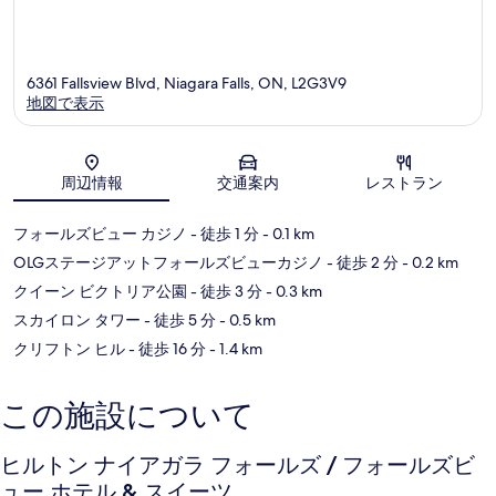
ズ
ビ
ュ
ー
6361 Fallsview Blvd, Niagara Falls, ON, L2G3V9
地図で表示
地図
周辺情報
交通案内
レストラン
フォールズビュー カジノ
- 徒歩 1 分
- 0.1 km
OLGステージアットフォールズビューカジノ
- 徒歩 2 分
- 0.2 km
クイーン ビクトリア公園
- 徒歩 3 分
- 0.3 km
スカイロン タワー
- 徒歩 5 分
- 0.5 km
クリフトン ヒル
- 徒歩 16 分
- 1.4 km
この施設について
ヒルトン ナイアガラ フォールズ / フォールズビ
ュー ホテル & スイーツ