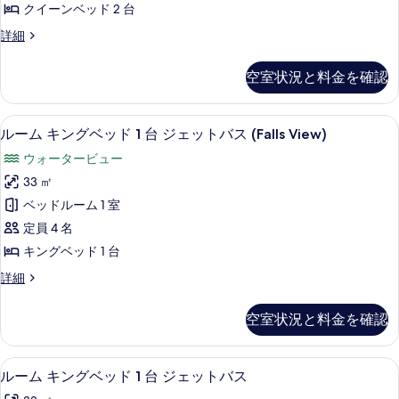
フ
バ
クイーンベッド 2 台
を
ー
リ
リ
ル
詳細
表
ア
ン
ー
ー
フ
示
ベ
ム
リ
の
空室状況と料金を確認
ク
す
ー
ッ
す
イ
の
る
ド
ー
詳
べ
32 インチの液晶テレビ (プレミアム
ル
2
ン
ルーム キングベッド 1 台 ジェットバス (Falls View)
2
細
て
ー
ベ
台
ウォータービュー
ッ
の
ム
の
ド
33 ㎡
写
キ
2
す
ベッドルーム 1 室
台
真
ン
べ
の
定員 4 名
を
グ
詳
て
キングベッド 1 台
細
表
ベ
の
ル
詳細
示
ッ
ー
写
す
ド
ム
真
空室状況と料金を確認
キ
る
1
を
ン
台
グ
表
32 インチの液晶テレビ (プレミアム
ル
3
ベ
ジ
ルーム キングベッド 1 台 ジェットバス
示
ー
ッ