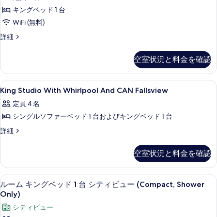
Room
詳
キングベッド 1 台
の
Shower
細
only
WiFi (無料)
写
with
真
Compact
詳細
CAN
King
を
Room
Fallsview
空室状況と料金を確認
表
Shower
の
only
示
す
with
King
低刺激性寝具、セーフティボックス (
す
3
CAN
King Studio With Whirlpool And CAN Fallsview
べ
Studio
Fallsview
る
定員 4 名
て
の
With
詳
シングルソファーベッド 1 台およびキングベッド 1 台
の
Whirlpool
細
And
写
King
詳細
Studio
CAN
真
With
Fallsview
空室状況と料金を確認
を
Whirlpool
の
And
表
CAN
す
低刺激性寝具、セーフティボックス (
ル
示
5
Fallsview
ルーム キングベッド 1 台 シティビュー (Compact, Shower
べ
ー
の
す
Only)
て
詳
ム
る
シティビュー
細
の