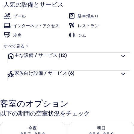
す
ー
人気の設備とサービス
ル
プール
駐車場あり
ズ
インターネットアクセス
レストラン
ビ
冷房
ジム
ュ
すべて見る
ー
主な設備 / サービス
(12)
ホ
テ
家族向け設備 / サービス
(6)
ル
&
ス
客室のオプション
イ
以下の期間の空室状況をチェック
ー
今夜 8月 7 - 8月 8 の空室状況をチェック
明日 8月 8 - 8月 9 の空室
ツ
今夜
明日