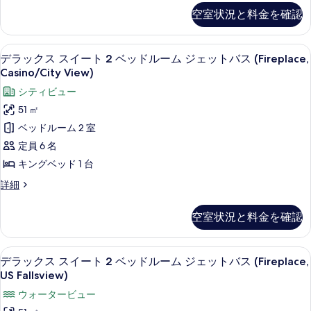
(Roll-
ッ
ジ
Shower)
空室状況と料金を確認
In
オ
ド
の
Shower)
キ
1
の
す
ン
低刺激性寝具、セーフティボックス (
デ
詳
3
グ
台
デラックス スイート 2 ベッドルーム ジェットバス (Fireplace,
べ
細
ラ
ベ
Casino/City View)
(Whirpool,
て
ッ
ッ
US
シティビュー
ド
の
ク
1
Fallsview)
51 ㎡
写
台
ス
の
ベッドルーム 2 室
(Whirpool,
真
ス
す
US
定員 6 名
を
Fallsview)
イ
べ
キングベッド 1 台
の
表
ー
て
詳
デ
詳細
示
細
ト
の
ラ
す
ッ
2
写
空室状況と料金を確認
ク
る
ベ
真
ス
ッ
ス
を
低刺激性寝具、セーフティボックス (
デ
3
イ
デラックス スイート 2 ベッドルーム ジェットバス (Fireplace,
ド
表
ラ
ー
US Fallsview)
ル
ト
示
ッ
ウォータービュー
2
ー
す
ク
ベ