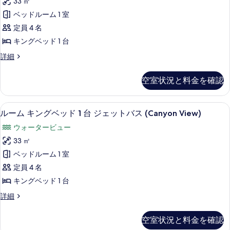
ェ
33 ㎡
ド
す
ム
ッ
1
ベッドルーム 1 室
る
キ
台
ト
定員 4 名
ジ
ン
バ
ェ
キングベッド 1 台
グ
ッ
ス
ル
詳細
ト
ベ
ー
(Falls
バ
ッ
ム
View)
ス
空室状況と料金を確認
キ
(Falls
ド
の
ン
View)
1
グ
す
の
32 インチの液晶テレビ (プレミアム
ル
2
ベ
台
ルーム キングベッド 1 台 ジェットバス (Canyon View)
詳
べ
ー
ッ
細
ジ
ウォータービュー
て
ド
ム
ェ
1
33 ㎡
の
キ
台
ッ
ベッドルーム 1 室
写
ジ
ン
ト
ェ
定員 4 名
真
グ
ッ
バ
キングベッド 1 台
を
ト
ベ
ス
バ
ル
詳細
表
ッ
ス
ー
の
示
の
ド
ム
す
空室状況と料金を確認
詳
す
キ
1