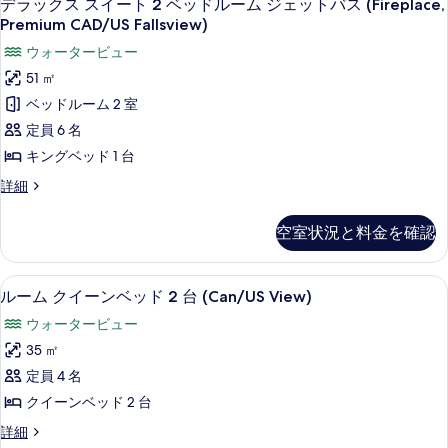
3
イ
デラックス スイート 2 ベッドルーム ジェットバス (Fireplace,
ド
ー
ラ
ー
ー
Premium CAD/US Fallsview)
の
ル
ト
ッ
の
詳
ウォータービュー
2
ー
細
ク
ベ
す
51 ㎡
ム
ッ
ス
べ
ベッドルーム 2 室
ド
ジ
ス
て
ル
定員 6 名
ェ
ー
イ
の
キングベッド 1 台
ム
ッ
ー
写
ジ
デ
詳細
ト
ェ
ト
ラ
真
バ
ッ
ッ
2
を
空室状況と料金を確認
ト
ク
ス
ベ
バ
表
ス
(Fireplace,
ス
ッ
ス
示
低刺激性寝具、セーフティボックス (
ル
(Fireplace,
Canadian/US
7
イ
ルーム クイーンベッド 2 台 (Can/US View)
ド
Canadian/US
す
ー
ー
Fallsview)
ウォータービュー
Fallsview)
ル
ト
る
ム
の
の
2
35 ㎡
ー
詳
ク
す
ベ
定員 4 名
細
ム
ッ
イ
べ
ド
クイーンベッド 2 台
ジ
ー
て
ル
ェ
ル
詳細
ー
ン
の