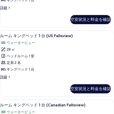
キングベッド 1 台
示
表
ベ
す
ル
詳細
示
ッ
ー
る
す
ド
ム
空室状況と料金を確認
キ
る
1
ン
台
グ
低刺激性寝具、セーフティボックス (
ル
4
ベ
ジ
ルーム キングベッド 1 台 (US Fallsview)
ー
ッ
ェ
ウォータービュー
ド
ム
ッ
1
28 ㎡
キ
台
ト
ベッドルーム 1 室
ジ
ン
バ
ェ
定員 2 名
グ
ッ
ス
キングベッド 1 台
ト
ベ
(City/Casino
バ
ル
詳細
ッ
View)
ス
ー
(City/Casino
ド
ム
の
空室状況と料金を確認
View)
キ
1
す
の
ン
台
詳
グ
べ
低刺激性寝具、セーフティボックス (
ル
細
3
ベ
(US
ルーム キングベッド 1 台 (Canadian Fallsview)
て
ー
ッ
Fallsview)
ウォータービュー
の
ド