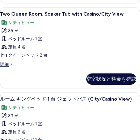
ト
ン
ス
ー
バ
表
シ
Two
低刺激性寝具、セーフティボックス (
(Fireplace,
ス
5
ャ
Two Queen Room, Soaker Tub with Casino/City View
ト
示
Queen
(Fireplace,
US
ル
3
シティビュー
す
US
ス
Room,
Fallsview)
Fallsview)
ベ
イ
35 ㎡
る
Soaker
の
の
ー
ッ
Tub
ベッドルーム 1 室
詳
ト
す
with
細
ド
3
定員 4 名
べ
ベ
Casino/City
ル
クイーンベッド 2 台
て
ッ
View
ー
ド
Two
詳細
の
の
ル
Queen
ム
写
ー
Room,
す
の
空室状況と料金を確認
ム
Soaker
真
べ
の
す
Tub
を
詳
て
with
べ
低刺激性寝具、セーフティボックス (
ル
細
2
Casino/City
表
ルーム キングベッド 1 台 ジェットバス (City/Casino View)
の
て
ー
View
示
シティビュー
写
の
の
ム
す
詳
39 ㎡
真
写
キ
細
る
ベッドルーム 1 室
を
真
ン
定員 2 名
表
を
グ