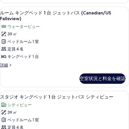
細
べ
ン
る
台
グ
て
32 インチの液晶テレビ (プレミアム
ル
4
ベ
ジ
ルーム キングベッド 1 台 ジェットバス (Canadian/US
の
ー
ッ
Fallsview)
ェ
ド
写
ム
ウォータービュー
ッ
1
真
キ
台
39 ㎡
ト
ジ
を
ン
ベッドルーム 1 室
バ
ェ
表
グ
ッ
定員 4 名
ス
ト
示
ベ
キングベッド 1 台
(Canyon
バ
す
ッ
View)
ス
ル
詳細
る
(Canyon
ド
ー
の
View)
ム
1
す
空室状況と料金を確認
の
キ
台
詳
べ
ン
細
ジ
グ
て
32 インチの液晶テレビ (プレミアム
ス
5
ベ
スタジオ キングベッド 1 台 ジェットバス シティビュー
ェ
の
タ
ッ
シティビュー
ッ
ド
写
ジ
1
39 ㎡
ト
真
オ
台
ベッドルーム 1 室
バ
ジ
を
キ
ェ
定員 4 名
ス