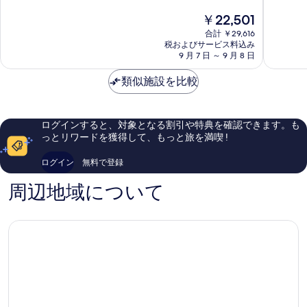
す
ン
フ
8.2、
中
す
現
￥22,501
る
シ
ォ
と
8.8、
在
る
ー
ー
て
合計 ￥29,616
非
の
ナ
税およびサービス料込み
ル
も
常
料
9 月 7 日 ～ 9 月 8 日
イ
ズ
良
に
金
ア
ビ
い、
良
は
類似施設を比較
ガ
ュ
口
い、
￥22,501
ラ
ー
コ
口
フ
ホ
ミ
コ
ォ
テ
6,576
ミ
ログインすると、対象となる割引や特典を確認できます。も
ー
ル
件
1,281
っとリワードを獲得して、もっと旅を満喫 !
ル
フ
件
件
ズ
ォ
の
件
ログイン
無料で登録
フ
ー
口
の
ォ
ル
コ
口
周辺地域について
ー
ズ
ミ
コ
ル
ビ
ミ
ズ
ュ
ビ
ー
ュ
ー
フ
ォ
ー
ル