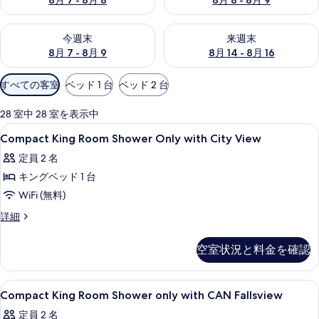
8月 7 - 8月 8
8月 8 - 8月 9
の
写
今週末 8月 7 - 8月 9 の空室状況をチェック
来週末 8月 14 - 8月 16 の
今週末
来週末
真
8月 7 - 8月 9
8月 14 - 8月 16
ギ
利
すべての客室
ベッド 1 台
ベッド 2 台
ャ
用
可
28 室中 28 室を表示中
ラ
能
Compact
低刺激性寝具、セーフティボックス (
4
Compact King Room Shower Only with City View
リ
な
King
客
定員 2 名
Room
ー
室
キングベッド 1 台
Shower
の
Only
WiFi (無料)
絞
with
Compact
詳細
り
City
King
込
Room
View
空室状況と料金を確認
み
Shower
の
条
Only
す
with
件
Compact
低刺激性寝具、セーフティボックス (
4
City
Compact King Room Shower only with CAN Fallsview
べ
King
View
定員 2 名
て
の