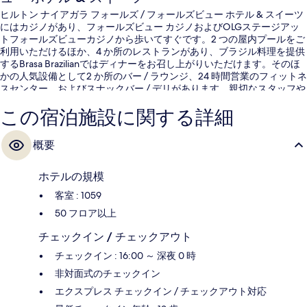
ヒルトン ナイアガラ フォールズ / フォールズビュー ホテル & スイーツ
にはカジノがあり、フォールズビュー カジノおよびOLGステージアッ
トフォールズビューカジノから歩いてすぐです。2 つの屋内プールをご
利用いただけるほか、4 か所のレストランがあり、ブラジル料理を提供
するBrasa Brazilianではディナーをお召し上がりいただけます。そのほ
かの人気設備として2 か所のバー / ラウンジ、24 時間営業のフィットネ
スセンター、およびスナックバー / デリがあります。親切なスタッフや
バーが旅行者の高い評価を得ています。
この宿泊施設に関する詳細
概要
ホテルの規模
客室 : 1059
50 フロア以上
チェックイン / チェックアウト
チェックイン : 16:00 ～ 深夜 0 時
非対面式のチェックイン
エクスプレス チェックイン / チェックアウト対応