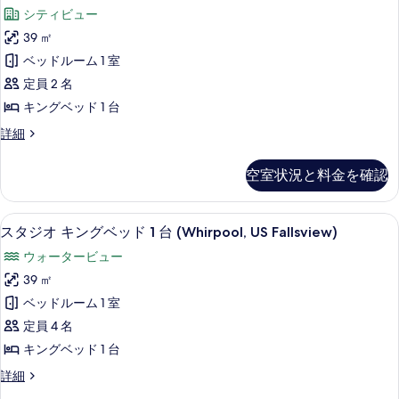
真
ー
ベ
(US
シティビュー
ッ
を
ム
Fallsview)
ド
39 ㎡
表
キ
2
の
ベッドルーム 1 室
台
示
ン
す
(US
定員 2 名
す
グ
べ
Fallsview)
キングベッド 1 台
る
の
ベ
て
詳
ル
詳細
ッ
の
細
ー
ド
ム
写
空室状況と料金を確認
キ
1
真
ン
台
グ
を
スタジオ キングベッド 1 台 (Whirpo
ス
5
ベ
バ
スタジオ キングベッド 1 台 (Whirpool, US Fallsview)
表
タ
ッ
リ
ウォータービュー
示
ド
ジ
ア
1
39 ㎡
す
オ
台
フ
ベッドルーム 1 室
る
バ
キ
リ
リ
定員 4 名
ン
ア
ー
キングベッド 1 台
フ
グ
(Roll-
リ
ス
詳細
ベ
In
ー
タ