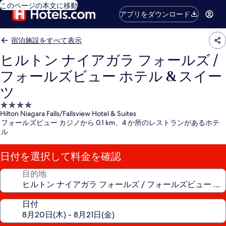
このページの本文に移動
アプリをダウンロード
宿泊施設をすべて表示
ヒルトン ナイアガラ フォールズ /
フォールズビュー ホテル & スイー
ツ
4.0
Hilton Niagara Falls/Fallsview Hotel & Suites
つ
フォールズビュー カジノから 0.1 km、4 か所のレストランがあるホテ
星
ル
宿
泊
日付を選択して料金を確認
施
設
目的地
日付