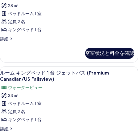
ム
の
1
28 ㎡
写
キ
台
す
ベッドルーム 1 室
真
(US
ン
べ
Fallsview)
定員 2 名
を
グ
て
の
キングベッド 1 台
表
詳
ベ
の
細
ル
詳細
示
ッ
写
ー
す
ド
ム
真
空室状況と料金を確認
る
キ
1
を
ン
台
グ
表
低刺激性寝具、セーフティボックス (
ル
5
ベ
(Canadian
ルーム キングベッド 1 台 ジェットバス (Premium
示
ー
ッ
Canadian/US Fallsview)
Fallsview)
す
ド
ム
の
ウォータービュー
1
る
キ
台
す
33 ㎡
(Canadian
ン
べ
ベッドルーム 1 室
Fallsview)
グ
て
の
定員 2 名
詳
ベ
の
キングベッド 1 台
細
ッ
写
ル
詳細
ド
ー
真