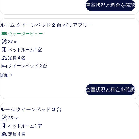
ム
1
を
空室状況と料金を確認
キ
台
表
ン
ジ
グ
示
低刺激性寝具、セーフティボックス (
ル
3
ベ
ルーム クイーンベッド 2 台 バリアフリー
ェ
す
ー
ッ
ウォータービュー
ッ
ド
る
ム
1
37 ㎡
ト
ク
台
ベッドルーム 1 室
バ
ジ
イ
ェ
定員 4 名
ス
ー
ッ
クイーンベッド 2 台
(Premium
ト
ン
Canadian/US
バ
ル
詳細
ベ
ス
ー
Fallsview)
(Premium
ッ
ム
の
空室状況と料金を確認
Canadian/US
ク
ド
す
Fallsview)
イ
2
の
ー
べ
低刺激性寝具、セーフティボックス (
ル
詳
5
ン
台
ルーム クイーンベッド 2 台
て
細
ー
ベ
バ
35 ㎡
ッ
の
ム
リ
ド
ベッドルーム 1 室
写
ク
2
ア
定員 4 名
台
真
イ