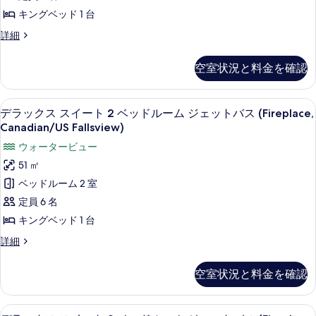
表
ン
ッ
キングベッド 1 台
(Canadian/US
ト
示
グ
Fallsview)
バ
ス
詳細
す
ベ
ス
タ
の
る
(Canadian/US
ッ
ジ
す
空室状況と料金を確認
Fallsview)
オ
ド
の
べ
キ
1
詳
ン
て
低刺激性寝具、セーフティボックス (
デ
細
3
グ
台
デラックス スイート 2 ベッドルーム ジェットバス (Fireplace,
の
ラ
ベ
Canadian/US Fallsview)
ジ
ッ
写
ッ
ウォータービュー
ェ
ド
真
ク
1
51 ㎡
ッ
台
を
ス
ベッドルーム 2 室
ト
ジ
表
ス
ェ
定員 6 名
バ
ッ
示
イ
キングベッド 1 台
ス
ト
す
ー
バ
シ
デ
詳細
る
ス
ト
ラ
テ
シ
ッ
2
空室状況と料金を確認
テ
ィ
ク
ベ
ィ
ス
ビ
ビ
ッ
ス
低刺激性寝具、セーフティボックス (
デ
ュ
ュ