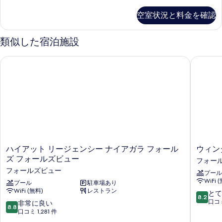
ー
ム
ッ
ベ
ム
写
ジ
空室状況と料金を確認
ト
ク
ェ
ッ
真
イ
バ
ッ
ド
を
ー
ト
類似した宿泊施設
ス
ン
2
バ
表
ベ
(Fireplace,
ス
台
ハイアット リージェンシー ナイアガラ フォールズ フォール
ウィンダ
示
ッ
(Fireplace,
Premium
(Can/US
ド
す
Premium
CAD/US
2
View)
CAD/US
る
Fallsview)
台
Fallsview)
の
(Can/US
の
の
す
View)
詳
す
の
細
べ
詳
べ
て
細
て
の
ハ
ウ
ハイアット リージェンシー ナイアガラ フォール
ウィン
の
イ
ィ
ズ フォールズビュー
写
フォー
ア
ン
写
フォールズビュー
真
プール
ッ
ダ
真
WiFi 
ト
プール
駐車場あり
ム
を
WiFi (無料)
レストラン
を
リ
グ
10
とて
8.2
表
ー
ラ
段
口コミ
10
非常に良い
表
8.8
ジ
ン
階
示
段
口コミ 1,281 件
示
ェ
ド
中
階