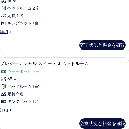
51 ㎡
ム
ッ
る
ス
ベッドルーム 2 室
ド
ジ
ス
ル
定員 6 名
ェ
ー
イ
キングベッド 1 台
ム
ッ
ー
ジ
デ
詳細
ト
ェ
ト
ラ
バ
ッ
ッ
2
空室状況と料金を確認
ト
ク
ス
ベ
バ
ス
(Fireplace,
ス
ッ
ス
プレジデンシャル スイート 3 ベッドル
プ
(Fireplace,
Casino/City
6
イ
プレジデンシャル スイート 3 ベッドルーム
ド
Casino/City
レ
ー
View)
ウォータービュー
View)
ル
ト
ジ
の
の
2
65 ㎡
ー
詳
デ
す
ベ
ベッドルーム 1 室
細
ム
ッ
ン
べ
ド
定員 9 名
ジ
シ
て
ル
キングベッド 1 台
ェ
ー
ャ
の
ム
ッ
プ
詳細
ル
写
ジ
レ
ト
ェ
ス
ジ
真
空室状況と料金を確認
バ
ッ
デ
イ
を