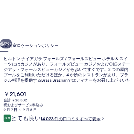
ン
ナ
イ
ア
前へ
次へ
ガ
79+
概要
客室
ロケーション
ポリシー
ラ
ヒルトン ナイアガラ フォールズ / フォールズビュー ホテル & スイ
フ
ーツにはカジノがあり、フォールズビュー カジノおよびOLGステー
ジアットフォールズビューカジノから歩いてすぐです。2 つの屋内
ォ
プールをご利用いただけるほか、4 か所のレストランがあり、ブラ
ー
ジル料理を提供するBrasa Brazilianではディナーをお召し上がりいた
だけます。そのほかの人気設備として2 か所のバー / ラウンジ、24
ル
時間営業のフィットネスセンター、およびスナックバー / デリがあ
現
￥21,601
ります。親切なスタッフやバーが旅行者の高い評価を得ています。
在
ズ
合計 ￥28,302
の
税およびサービス料込み
/
4 か所のレストラン、ディナーに営業
料
9 月 7 日 ～ 9 月 8 日
金
口
フ
とても良い
8.0
14,023 件の口コミをすべて表示
は
10段階中8.0
コ
￥21,601
ォ
ミ
で