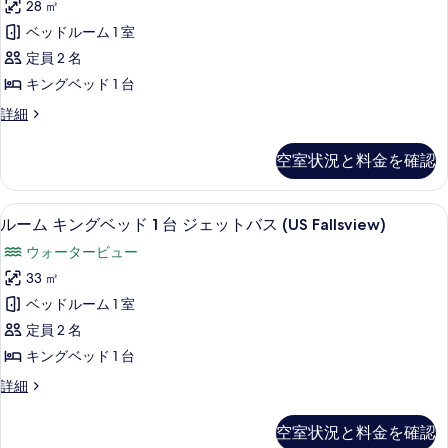
キ
28 ㎡
写
ン
ベッドルーム 1 室
真
グ
定員 2 名
を
ベ
キングベッド 1 台
表
ッ
ル
詳細
示
ド
ー
す
ム
1
空室状況と料金を確認
キ
る
台
ン
シ
グ
低刺激性寝具、セーフティボックス (
ル
3
ベ
ルーム キングベッド 1 台 ジェットバス (US Fallsview)
テ
ー
ッ
ウォータービュー
ィ
ド
ム
1
33 ㎡
ビ
キ
台
ベッドルーム 1 室
ュ
シ
ン
テ
定員 2 名
ー
グ
ィ
キングベッド 1 台
(Compact,
ビ
ベ
Shower
ュ
ル
詳細
ッ
ー
ー
Only)
(Compact,
ド
ム
の
空室状況と料金を確認
Shower
キ
1