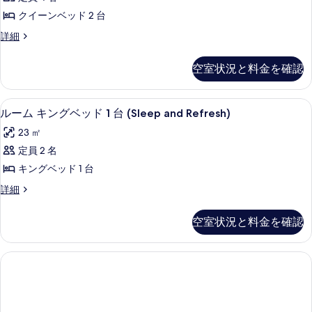
(Class)
詳
ク
台
リ
クイーンベッド 2 台
細
バ
の
イ
ア
リ
ル
詳細
す
ー
ア
ー
フ
べ
フ
ン
ム
リ
空室状況と料金を確認
リ
ク
て
ベ
ー
ー
イ
の
禁
ッ
ー
禁
ピロートップベッド、セーフティボック
ル
煙
2
ン
写
ルーム キングベッド 1 台 (Sleep and Refresh)
ド
の
煙
ー
ベ
真
2
23 ㎡
詳
ッ
の
ム
細
を
台
ド
定員 2 名
す
キ
2
表
バ
キングベッド 1 台
台
べ
ン
示
リ
バ
ル
詳細
て
グ
リ
ー
す
ア
ア
の
ベ
ム
る
フ
空室状況と料金を確認
フ
キ
写
ッ
リ
リ
ン
真
ー
ド
グ
ー
禁
ベ
を
1
煙
禁
ッ
台
表
の
ド
煙
詳
(Sleep
1
示
細