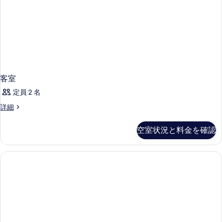
客室
定員 2 名
客
詳細
室
の
空室状況と料金を確認
詳
細