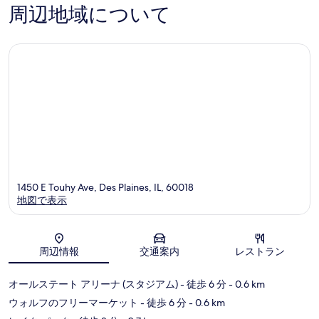
Rosemont
口
の
周辺地域について
コ
口
ミ
コ
ミ
1450 E Touhy Ave, Des Plaines, IL, 60018
地図で表示
地図
周辺情報
交通案内
レストラン
オールステート アリーナ (スタジアム)
- 徒歩 6 分
- 0.6 km
ウォルフのフリーマーケット
- 徒歩 6 分
- 0.6 km