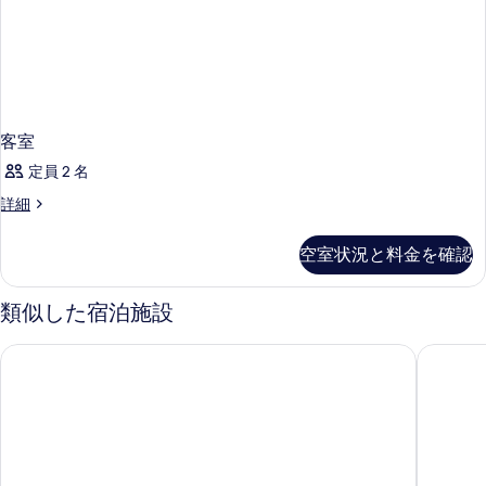
客室
定員 2 名
客
詳細
室
の
空室状況と料金を確認
詳
細
類似した宿泊施設
ラ キンタ バイ ウィンダム シカゴ オヘア エアポート
ハイアッ