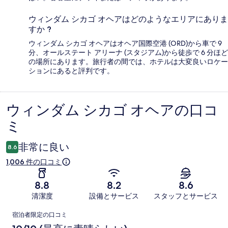
ウィンダム シカゴ オヘアはどのようなエリアにありま
すか ?
ウィンダム シカゴ オヘアはオヘア国際空港 (ORD)から車で 9
分、オールステート アリーナ (スタジアム)から徒歩で 6 分ほど
の場所にあります。旅行者の間では、ホテルは大変良いロケー
ションにあると評判です。
ウィンダム シカゴ オヘアの口コ
口
ミ
コ
ミ
非常に良い
8.6
1,006 件の口コミ
8.8
8.2
8.6
清潔度
設備とサービス
スタッフとサービス
口
宿泊者限定の口コミ