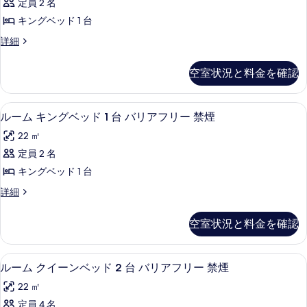
禁
1
定員 2 名
真
ク
台
煙
キングベッド 1 台
禁
を
テ
(Upgraded)
煙
エ
詳細
表
ィ
(Upgraded)
の
グ
の
示
ブ
ゼ
す
空室状況と料金を確認
詳
ク
す
ル
細
べ
テ
る
ー
ィ
て
ルーム キングベッド 1 台 バリアフ
ル
3
ブ
ルーム キングベッド 1 台 バリアフリー 禁煙
ム
の
ー
ル
キ
22 ㎡
ー
写
ム
ム
ン
定員 2 名
真
キ
キ
グ
キングベッド 1 台
ン
を
ン
グ
ベ
ル
詳細
表
グ
ベ
ー
ッ
示
ッ
ベ
ム
空室状況と料金を確認
ド
ド
キ
す
ッ
1
ン
1
る
台
ド
グ
台
ピロートップベッド、セーフティボック
ル
禁
3
ベ
ルーム クイーンベッド 2 台 バリアフリー 禁煙
1
煙
禁
ー
ッ
台
22 ㎡
(Class)
ド
煙
ム
の
バ
1
定員 4 名