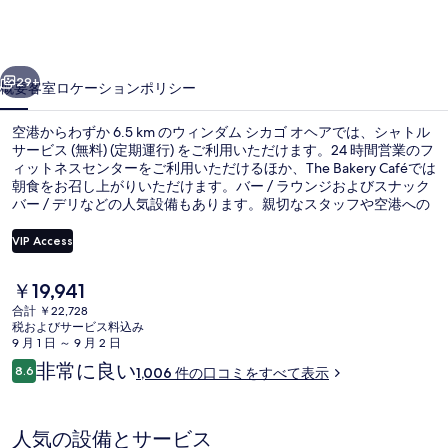
シ
カ
前へ
次へ
ゴ
29+
概要
客室
ロケーション
ポリシー
オ
空港からわずか 6.5 km のウィンダム シカゴ オヘアでは、シャトル
ヘ
サービス (無料) (定期運行) をご利用いただけます。24 時間営業のフ
ィットネスセンターをご利用いただけるほか、The Bakery Caféでは
ア
朝食をお召し上がりいただけます。バー / ラウンジおよびスナック
の
バー / デリなどの人気設備もあります。親切なスタッフや空港への
近さが旅行者の高い評価を得ています。
写
VIP Access
真
現
￥19,941
ロビー
ギ
在
合計 ￥22,728
の
税およびサービス料込み
ャ
料
9 月 1 日 ～ 9 月 2 日
金
ラ
口
非常に良い
8.6
1,006 件の口コミをすべて表示
は
10段階中8.6
コ
リ
￥19,941
ミ
で
ー
す
人気の設備とサービス