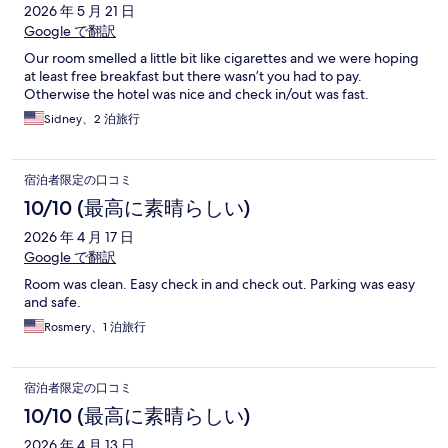
2026 年 5 月 21 日
Google で翻訳
Our room smelled a little bit like cigarettes and we were hoping
at least free breakfast but there wasn’t you had to pay.
Otherwise the hotel was nice and check in/out was fast.
Sidney、2 泊旅行
宿泊者限定の口コミ
10/10 (最高に素晴らしい)
2026 年 4 月 17 日
Google で翻訳
Room was clean. Easy check in and check out. Parking was easy
and safe.
Rosmery、1 泊旅行
宿泊者限定の口コミ
10/10 (最高に素晴らしい)
2026 年 4 月 13 日