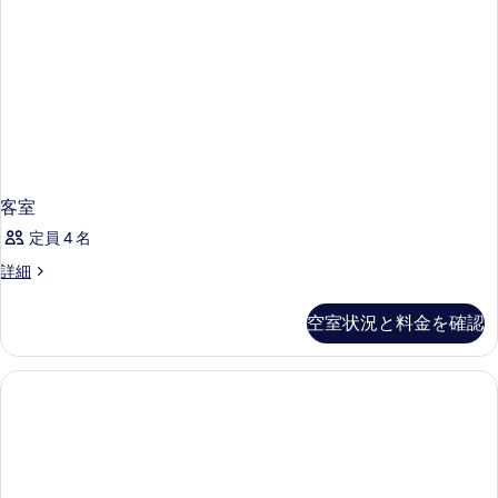
の
台
and
す
(Sleep
す
Refresh)
る
and
べ
の
Refresh)
の
て
す
詳
の
べ
細
写
て
真
の
を
写
客室
表
真
定員 4 名
示
を
客
詳細
す
室
表
の
る
示
空室状況と料金を確認
詳
す
細
る