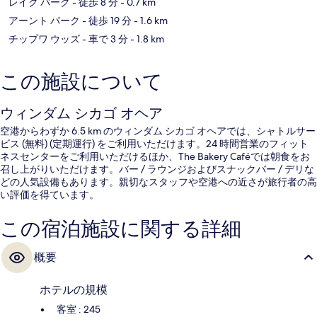
レイク パーク
- 徒歩 8 分
- 0.7 km
アーント パーク
- 徒歩 19 分
- 1.6 km
チップワ ウッズ
- 車で 3 分
- 1.8 km
この施設について
ウィンダム シカゴ オヘア
空港からわずか 6.5 km のウィンダム シカゴ オヘアでは、シャトルサー
ビス (無料) (定期運行) をご利用いただけます。24 時間営業のフィット
ネスセンターをご利用いただけるほか、The Bakery Caféでは朝食をお
召し上がりいただけます。バー / ラウンジおよびスナックバー / デリな
どの人気設備もあります。親切なスタッフや空港への近さが旅行者の高
い評価を得ています。
この宿泊施設に関する詳細
概要
ホテルの規模
客室 : 245