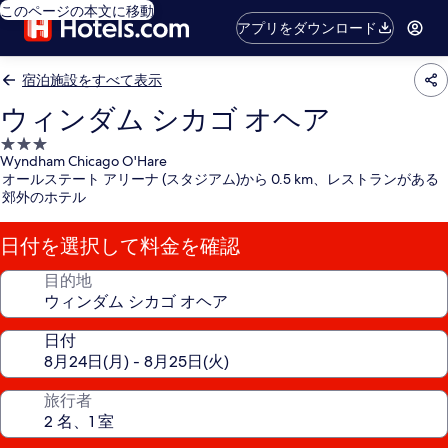
このページの本文に移動
アプリをダウンロード
宿泊施設をすべて表示
ウィンダム シカゴ オヘア
3.0
Wyndham Chicago O'Hare
つ
オールステート アリーナ (スタジアム)から 0.5 km、レストランがある
星
郊外のホテル
宿
泊
日付を選択して料金を確認
施
設
目的地
日付
旅行者