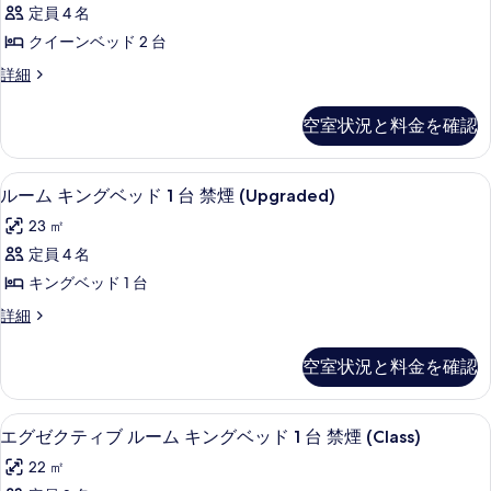
ム
禁
1
定員 4 名
ク
台
煙
クイーンベッド 2 台
禁
イ
の
煙
ル
詳細
ー
の
ー
す
詳
ン
ム
べ
空室状況と料金を確認
細
ク
ベ
て
イ
ッ
ー
の
ピロートップベッド、セーフティボック
ル
3
ン
ルーム キングベッド 1 台 禁煙 (Upgraded)
ド
写
ー
ベ
2
23 ㎡
ッ
真
ム
台
ド
定員 4 名
を
キ
2
禁
キングベッド 1 台
台
表
ン
煙
禁
ル
詳細
示
グ
煙
ー
の
の
す
ベ
ム
す
空室状況と料金を確認
詳
キ
る
ッ
細
べ
ン
ド
グ
て
ピロートップベッド、セーフティボック
エ
3
ベ
エグゼクティブ ルーム キングベッド 1 台 禁煙 (Class)
1
の
グ
ッ
台
22 ㎡
ド
写
ゼ