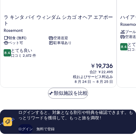
ラ
ハ
ラ キンタ バイ ウィンダム シカゴ オヘア エアポー
ハイア
キ
イ
ト
Rosemo
ン
ア
Rosemont
プール
タ
ッ
空港送
バ
朝食 (無料)
空港送迎
ト
ペット可
駐車場あり
イ
プ
10
とて
8.4
ウ
レ
段
口コミ
10
とても良い
8.4
ィ
イ
階
段
口コミ 2,672 件
ン
ス
中
階
現
￥19,736
ダ
シ
8.4、
中
在
ム
カ
と
8.4、
合計 ￥22,495
の
シ
ゴ
て
税およびサービス料込み
と
料
カ
8 月 24 日 ～ 8 月 25 日
/
も
て
金
ゴ
オ
良
も
は
オ
類似施設を比較
ヘ
い、
良
￥19,736
ヘ
ア
口
い、
ア
エ
コ
口
エ
ア
ミ
コ
ログインすると、対象となる割引や特典を確認できます。も
ア
ポ
3,511
ミ
っとリワードを獲得して、もっと旅を満喫 !
ポ
ー
件
2,672
ー
ト
件
件
ログイン
無料で登録
ト
Rosemo
の
件