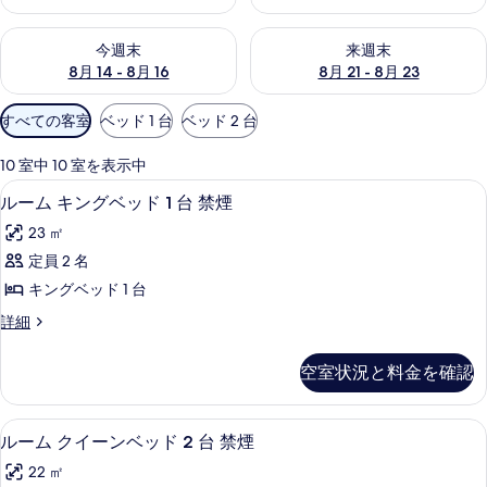
今週末 8月 14 - 8月 16 の空室状況をチェック
来週末 8月 21 - 8月 23 の
今週末
来週末
8月 14 - 8月 16
8月 21 - 8月 23
利
すべての客室
ベッド 1 台
ベッド 2 台
用
可
10 室中 10 室を表示中
能
ピロートップベッド、セーフティボック
ル
3
ルーム キングベッド 1 台 禁煙
な
ー
客
23 ㎡
ム
室
定員 2 名
キ
の
キングベッド 1 台
ン
絞
ル
詳細
り
グ
ー
込
ベ
ム
空室状況と料金を確認
み
キ
ッ
条
ン
ド
グ
件
ルーム クイーンベッド 2 台 禁煙 
ル
3
ベ
ルーム クイーンベッド 2 台 禁煙
1
ー
ッ
台
22 ㎡
ド