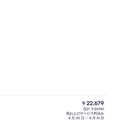
セーフティボックス (室内)、遮光カー
現
￥22,679
在
合計 ￥26,961
の
税およびサービス料込み
セーフティボックス (室内)、遮光カー
料
8 月 30 日 ～ 8 月 31 日
金
は