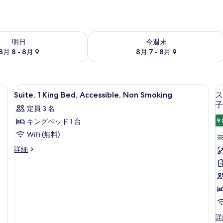
- 8月 9 の空室状況をチェック
今週末 8月 7 - 8月 9 の空室状況をチ
明日
今週末
8月 8 - 8月 9
8月 7 - 8月 9
光カーテン、アイロン / アイロン台、ベビーベッド (無料)
Suite,
セーフティボックス (室内)、遮光カーテ
2
Suite, 1 King Bed, Accessible, Non Smoking
ス
1
子
定員 3 名
King
9.
キングベッド 1 台
Bed,
Accessible,
WiFi (無料)
Non
Suite,
詳細
Smoking
1
King
の
Bed,
す
Accessible,
Non
べ
Smoking
て
の
ス
詳
の
詳