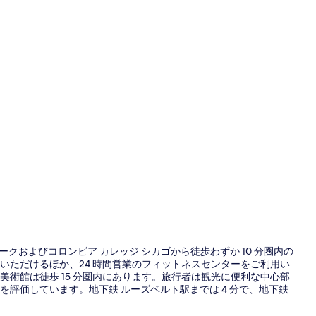
外観
ークおよびコロンビア カレッジ シカゴから徒歩わずか 10 分圏内の
いただけるほか、24 時間営業のフィットネスセンターをご利用い
術館は徒歩 15 分圏内にあります。旅行者は観光に便利な中心部
レストラン
評価しています。地下鉄 ルーズベルト駅までは 4 分で、地下鉄