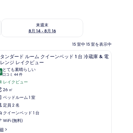
ェック
来週末 8月 14 - 8月 16 の空室状況をチェック
来週末
8月 14 - 8月 16
15 室中 15 室を表示中
ン、アイロン / アイロン台、ベビーベッド (無料)
セーフティボックス (室内)、遮光カーテン、アイ
ス
4
タンダード ルーム クイーンベッド 1 台 冷蔵庫 & 電
タ
レンジ レイクビュー
ン
とても素晴らしい
0
10 点中 9.0
(口
口コミ 44 件
ダ
コ
レイクビュー
ー
ミ
26 ㎡
ド
44
ベッドルーム 1 室
ル
件)
定員 2 名
ー
クイーンベッド 1 台
ム
WiFi (無料)
ク
細
イ