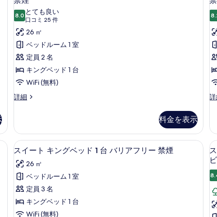
禁煙
禁
ッ
ジ
ク
ム
ン
とても良い
レ
ド
イ
ク
8.0
8.
10 点中 8.0
(口
口コミ 25 件
イ
ダ
ー
イ
1
1
ク
コ
ン
26 ㎡
ー
ー
台
ビ
ベ
ミ
ン
ベッドルーム 1 室
ュ
ド
ッ
禁
ベ
25
ー
定員 2 名
ド
ッ
ル
件)
煙
の
1
ド
キングベッド 1 台
ー
詳
の
台
1
細
WiFi (無料)
禁
台
ム
す
煙
バ
ス
ス
詳細
詳
キ
べ
の
リ
タ
タ
詳
ン
ア
て
ン
ン
細
示
料金を表示
フ
ダ
ダ
グ
の
リ
ー
ー
ベ
ー
写
ド
ド
光カーテン、アイロン / アイロン台、ベビーベッド (無料)
セーフティボックス (室内)、遮光カーテ
ス
禁
ッ
4
ル
ル
スイート キングベッド 1 台 バリアフリー 禁煙
ス
真
煙
イ
ー
ー
ビ
ド
を
の
26 ㎡
ム
ム
ー
詳
1
2
キ
ダ
表
8.
ベッドルーム 1 室
細
ト
ン
ブ
台
示
定員 3 名
グ
ル
キ
バ
す
ベ
ベ
キングベッド 1 台
ン
リ
ッ
ッ
る
WiFi (無料)