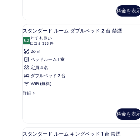
を
表
料金を表
示
す
セーフティボックス (室内)、遮
ス
4
スタンダード ルーム ダブルベッド 2 台 禁煙
る
タ
とても良い
8.2
10 点中 8.2
ン
(口
口コミ 333 件
コ
ダ
26 ㎡
ミ
ー
ベッドルーム 1 室
333
ド
定員 4 名
件)
ル
ダブルベッド 2 台
ー
WiFi (無料)
ム
ス
詳細
タ
ダ
ン
ブ
ダ
料金を表
ー
ル
ド
ベ
ル
セーフティボックス (室内)、遮
ス
ー
ッ
4
スタンダード ルーム キングベッド 1 台 禁煙
ム
タ