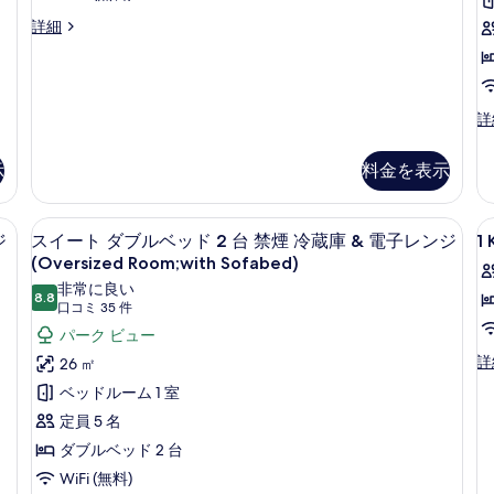
ド
ド
グ
ア
1
2
ス
詳細
ベ
フ
台
台
イ
バ
バ
ッ
ー
リ
リ
リ
ト
ド
ー
ア
ア
キ
ス
詳
1
フ
フ
ン
禁
タ
リ
リ
グ
台
煙
ン
ー
ー
ベ
示
料金を表示
バ
ダ
禁
禁
の
ッ
ー
煙
煙
リ
ド
す
ド
の
の
1
光カーテン、アイロン / アイロン台、ベビーベッド (無料)
セーフティボックス (室内)、遮光カーテ
1
ス
ア
4
ル
ジ
スイート ダブルベッド 2 台 禁煙 冷蔵庫 & 電子レンジ
1
べ
詳
詳
台
K
イ
ー
細
フ
細
(Oversized Room;with Sofabed)
バ
て
ム
B
リ
ー
非常に良い
リ
1
ク
の
8.8
N
ア
10 点中 8.8
(口
口コミ 35 件
ト
イ
ー
フ
写
コ
パーク ビュー
ー
ダ
リ
禁
真
ミ
ン
1
詳
ー
26 ㎡
ブ
煙
ベ
35
Ki
禁
を
ベッドルーム 1 室
ッ
ル
Be
煙
件)
の
表
ド
N
定員 5 名
の
ベ
す
1
の
示
詳
ダブルベッド 2 台
台
ッ
詳
べ
細
す
禁
WiFi (無料)
細
ド
て