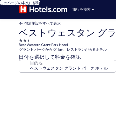
このページの本文に移動
旅行を検索
宿泊施設をすべて表示
ベストウェスタン グラ
2.5
Best Western Grant Park Hotel
つ
グラント パークから 0.1 km、レストランがあるホテル
星
日付を選択して料金を確認
宿
目的地
泊
施
設
ベ
ス
ト
ウ
ェ