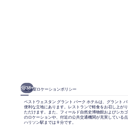
ス
タ
ン
グ
ラ
ン
ト
パ
ー
ク
38+
概要
客室
ロケーション
ポリシー
ホ
ベストウェスタン グラント パーク ホテルは、グラント パ
テ
便利な立地にあります。レストランで軽食をお召し上がり
ただけます。また、フィールド自然史博物館およびシカゴ美
ル
のロケーションや、付近の公共交通機関が充実している点を
の
ハリソン駅までは 9 分です。