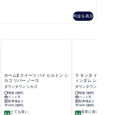
る
真
ュ
を
ー
表
料金を表示
の
示
す
す
べ
る
て
ホーム2 スイーツ バイ ヒルトン シカゴ リバー ノース
ラ キンタ イン & ス
の
写
真
を
表
ホ
ラ
ホーム2 スイーツ バイ ヒルトン シ
ラ キンタ イン & ス
示
ー
キ
カゴ リバー ノース
ィンダム シカゴ ダ
ム
ン
す
ダウンタウン シカゴ
ダウンタウン シカゴ
2
タ
る
ス
朝食 (無料)
イ
朝食 (無料)
ペット可
ペット可
イ
ン
駐車場あり
駐車場あり
ー
&
WiFi (無料)
WiFi (無料)
ツ
ス
10
10
バ
とても良い
イ
非常に良い
8.4
8.6