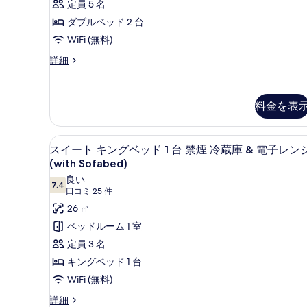
1
ル
定員 5 名
の
台
ベ
ダブルベッド 2 台
す
禁
煙
ッ
WiFi (無料)
べ
の
ド
ス
詳細
て
詳
イ
細
2
の
ー
台
写
ト
料金を表
バ
ダ
真
ブ
リ
を
ル
セーフティボックス (室内)、遮
ス
ア
ベ
4
スイート キングベッド 1 台 禁煙 冷蔵庫 & 電子レン
表
ッ
イ
フ
(with Sofabed)
示
ド
ー
良い
リ
2
す
7.4
10 点中 7.4
(口
口コミ 25 件
ト
台
ー
る
コ
バ
26 ㎡
キ
禁
リ
ミ
ベッドルーム 1 室
ン
ア
煙
25
定員 3 名
フ
グ
件)
の
リ
キングベッド 1 台
ベ
す
ー
WiFi (無料)
禁
ッ
べ
煙
ス
詳細
ド
て
の