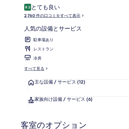
写
口
とても良い
8.2
10段階中8.2
コ
真
2,760 件の口コミをすべて表示
ミ
ギ
レストラン
人気の設備とサービス
ャ
ラ
駐車場あり
リ
レストラン
ー
冷房
すべて見る
主な設備 / サービス
(12)
家族向け設備 / サービス
(6)
客室のオプション