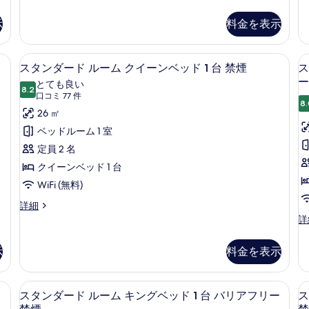
タ
細
写
ン
示
料金を表示
ダ
真
ー
を
ド
光カーテン、アイロン / アイロン台、ベビーベッド (無料)
セーフティボックス (室内)、遮光カーテ
ス
4
ル
スタンダード ルーム クイーンベッド 1 台 禁煙
ス
表
タ
ー
ー
とても良い
示
8.2
ム
10 点中 8.2
ン
(口
口コミ 77 件
1
ク
す
8.
コ
ダ
26 ㎡
イ
る
ミ
ー
ー
ベッドルーム 1 室
ン
77
ド
定員 2 名
ベ
件)
ッ
ル
クイーンベッド 1 台
ド
ー
WiFi (無料)
&
1
台
ム
ス
詳細
冷
タ
ス
詳
ク
蔵
ン
タ
イ
庫
ダ
ン
示
料金を表示
&
ー
ダ
ー
電
ド
ー
ン
子
ル
ド
光カーテン、アイロン / アイロン台、ベビーベッド (無料)
セーフティボックス (室内)、遮光カーテ
ス
レ
ー
ベ
4
ル
スタンダード ルーム キングベッド 1 台 バリアフリー
ス
ン
ム
タ
ー