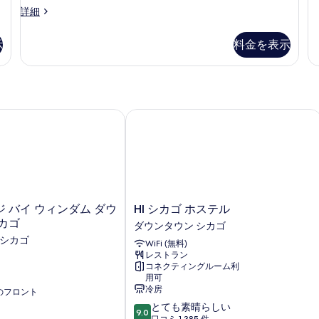
煙
る
ス
詳細
2
パ
の
イ
ー
台
写
ー
ク
示
料金を表示
禁
ト
ビ
真
ダ
ュ
煙
を
ブ
ー
冷
ル
表
の
ベ
蔵
詳
示
ッ
バイ ウィンダム ダウンタウン シカゴ
HI シカゴ ホステル
細
庫
ド
す
2
&
る
台
電
禁
子
煙
冷
レ
蔵
HI
 バイ ウィンダム ダウ
HI シカゴ ホステル
ン
庫
シ
カゴ
ダウンタウン シカゴ
&
ジ
カ
 シカゴ
電
WiFi (無料)
ゴ
(Oversized
子
レストラン
ホ
Room;with
レ
コネクティングルーム利
ス
用可
ン
Sofabed)
テ
冷房
ジ
応のフロント
ル
の
(Oversized
10
とても素晴らしい
ダ
9.0
す
Room;with