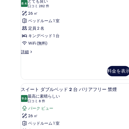
ド
とても良い
ダ
8.4
10 点中 8.4
ン
(口
口コミ 282 件
2
ブ
コ
ダ
26 ㎡
ル
台
ベ
ミ
ー
ベッドルーム 1 室
禁
ッ
282
ド
定員 2 名
ド
煙
件)
2
ル
キングベッド 1 台
の
台
ー
WiFi (無料)
す
禁
煙
ム
ス
詳細
べ
の
タ
キ
て
詳
ン
細
ン
の
ダ
料金を表
ー
グ
写
ド
ベ
真
ル
セーフティボックス (室内)、遮
ス
ー
ッ
4
スイート ダブルベッド 2 台 バリアフリー 禁煙
を
ム
イ
ド
最高に素晴らしい
表
キ
9.6
10 点中 9.6
ー
(口
口コミ 8 件
1
ン
示
コ
ト
パーク ビュー
グ
台
す
ベ
ミ
ダ
26 ㎡
禁
ッ
る
8
ブ
ベッドルーム 1 室
ド
煙
件)