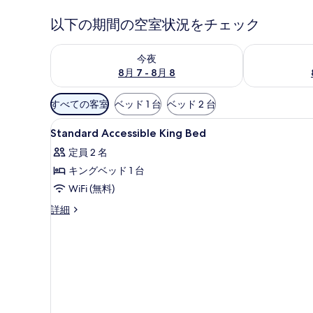
以下の期間の空室状況をチェック
今夜 8月 7 - 8月 8 の空室状況をチェック
明日 8月 8 
今夜
8月 7 - 8月 8
利
すべての客室
ベッド 1 台
ベッド 2 台
用
Standard
セーフティボックス (室内)、遮
可
10
Standard Accessible King Bed
Accessible
能
定員 2 名
King
な
キングベッド 1 台
Bed
客
の
WiFi (無料)
室
の
す
Standard
詳細
絞
Accessible
べ
King
り
て
Bed
込
の
の
み
詳
写
条
細
真
件