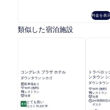
イ
詳
1
の
ー
細
台
ト
写
キ
料金を表
禁
真
ン
煙
グ
を
類似した宿泊施設
ベ
冷
表
ッ
蔵
ド
示
コングレス プラザ ホテル
トラベロッジ 
1
庫
す
台
&
る
禁
電
煙
冷
子
蔵
レ
庫
コ
ト
コングレス プラザ ホテル
トラベロッジ
&
ン
ン
ラ
電
ンタウン シ
ダウンタウン シカゴ
ジ
グ
ベ
子
ダウンタウン
駐車場あり
レ
ロ
(with
レ
WiFi (無料)
ス
ッ
WiFi (無料)
ン
Sofabed)
レストラン
レストラン
プ
ジ
ジ
冷房
冷房
の
ラ
バ
(with
24 時間対
10
とても良い
ザ
イ
Sofabed)
す
8.0
デスク
段
口コミ 10,221 件
ホ
ウ
の