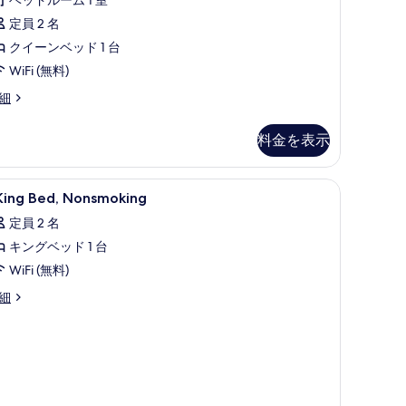
ル
件)
ア
真
定員 2 名
ー
フ
を
クイーンベッド 1 台
ム
リ
表
WiFi (無料)
ク
ー
示
細
イ
禁
す
ー
煙
る
料金を表示
ン
の
ベ
す
ン、アイロン / アイロン台、ベビーベッド (無料)
セーフティボックス (室内)、遮光カーテン、アイ
ッ
20
 King Bed, Nonsmoking
べ
ing
ド
て
定員 2 名
ed,
の
キングベッド 1 台
onsmoking
台
写
の
WiFi (無料)
禁
真
す
細
煙
ng
を
べ
d,
パ
表
て
onsmoking
ー
示
の
ク
す
写
ビ