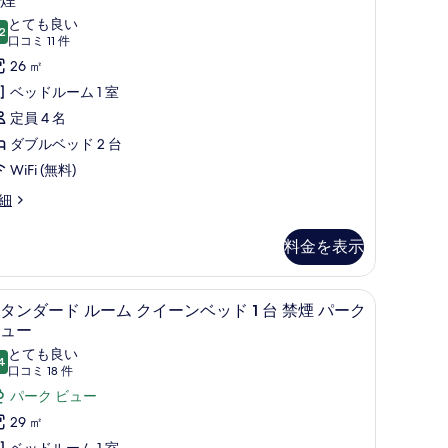
煙
ッ
イ
ン
とても良い
ド
ク
2
10 点中 8.2
(口
口コミ 11 件
ダ
ビ
コ
26 ㎡
ー
台
ュ
ミ
ベッドルーム 1 室
ド
バ
11
ー
定員 4 名
ル
件)
リ
の
ダブルベッド 2 台
ー
ア
す
WiFi (無料)
ム
フ
べ
細
ダ
リ
て
ブ
ー
の
料金を表示
ル
禁
写
ベ
煙
真
ン、アイロン / アイロン台、ベビーベッド (無料)
セーフティボックス (室内)、遮光カーテン、アイ
ス
ッ
4
タンダード ルーム クイーンベッド 1 台 禁煙 パーク
の
を
タ
ュー
ド
す
表
ン
とても良い
べ
4
示
10 点中 8.4
(口
口コミ 18 件
ダ
台
て
コ
す
パーク ビュー
ー
バ
の
ミ
る
29 ㎡
ド
リ
18
写
ベッドルーム 1 室