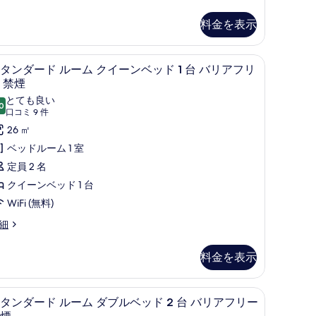
ー
料金を表示
ン
ベ
ン、アイロン / アイロン台、ベビーベッド (無料)
セーフティボックス (室内)、遮光カーテン、アイ
ス
ッ
4
タンダード ルーム クイーンベッド 1 台 バリアフリ
タ
 禁煙
ド
ン
とても良い
0
10 点中 8.0
(口
口コミ 9 件
ダ
台
コ
26 ㎡
ー
冷
ミ
ベッドルーム 1 室
ド
蔵
9
定員 2 名
ル
件)
庫
クイーンベッド 1 台
ー
WiFi (無料)
ム
電
細
ク
子
イ
レ
料金を表示
ー
ン
ン
ジ
ン、アイロン / アイロン台、ベビーベッド (無料)
セーフティボックス (室内)、遮光カーテン、アイ
ス
ベ
4
レ
タンダード ルーム ダブルベッド 2 台 バリアフリー
タ