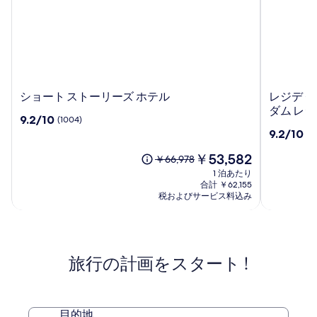
シ
レ
ショート ストーリーズ ホテル
レジデ ク
ョ
ジ
ダム レ
10
9.2/10
(1004)
ー
デ
段
10
9.2/10
(9
ト
ク
階
段
ス
ラ
中
現
￥53,582
階
以
￥66,978
ト
フ
9.2、
在
中
前
1 泊あたり
ー
ツ
(1004)
の
9.2、
の
合計 ￥62,155
リ
マ
件
料
(963)
料
税およびサービス料込み
ー
の
金
ン
件
金
口
は
ズ
ロ
の
は
コ
￥53,582
口
￥66,978、
ホ
サ
ミ
コ
通
テ
ン
旅行の計画をスタート !
ミ
常
ル
ゼ
料
ル
金
ス,
に
ア
つ
目的地