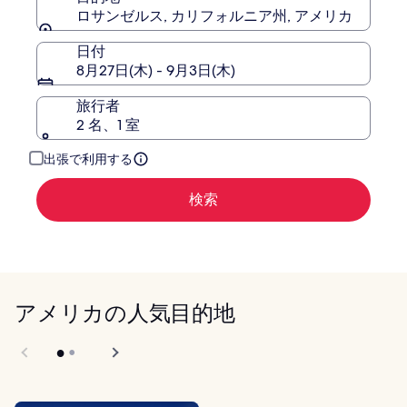
ウ
い
ロサンゼルス, カリフォルニア州, アメリカ
ィ
て
ン
の
日付
詳
ダ
8月27日(木) - 9月3日(木)
細
ム
を
レ
旅行者
表
ジ
2 名、1 室
示。
デ
ン
出張で利用する
ス
検索
アメリカの人気目的地