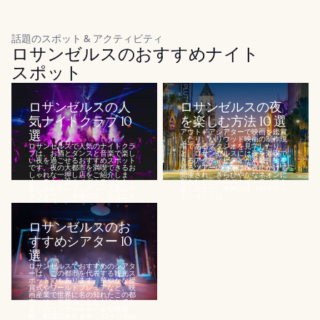
話題のスポット & アクティビティ
ロサンゼルスのおすすめナイト
スポット
ロサンゼルスの人
ロサンゼルスの夜
気ナイトクラブ 10
を楽しむ方法 10 選
選
アウトドアシアターで映画を鑑賞
したり、ハリウッド映画の制作現
ロサンゼルスで人気のナイトクラ
場であるスタジオを見学したり
ブは、お酒とダンスと音楽で楽し
と、ロサンゼルスには夜を満喫で
い夜を過ごせるおすすめスポット
きるアクティビティが満載。街を
です。夜の大都市を満喫できるお
巡るツアーの多くは深夜にかけて
しゃれな一押し店をご紹介しま
開催され、きらびやかなネオンに
す。テクノ系のメガクラブから、
彩られたこの街のナイトライフを
親しみやすいインディーズ系のク
楽しめます。市内のスパやデザー
ラブまで、「天使の街」にはエキ
トショップは...
サイティングなパーティースポッ
トが盛りだく...
ロサンゼルスのお
すすめシアター 10
選
ロサンゼルスでおすすめのシアタ
ーは、この都市を代表する観光ス
ポットでもあります。華やかな授
賞式やワールドプレミアなど、映
画産業で世界に名の知れたこの都
市には、当然のことながらとても
多くのコンサートホールや映画
館、劇場があります。 ロサンゼル