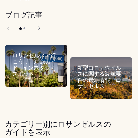
スには、1920...
ブログ記事
ロサンゼルス #行
こうリアル旅ガイ
ド - インスタ映え
新型コロナウイル
スポット
スに関する渡航要
件の最新情報 – ロ
サンゼルス
カテゴリー別にロサンゼルスの
ガイドを表示