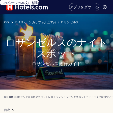
このページの本文に移動
アプリをダウン
ロード
GO
アメリカ
ロサンゼルス
カリフォルニア州
ロサンゼルスのナイト
スポット
ロサンゼルス旅行ガイド
GO GUIDES
ロサンゼルス
観光スポット
レストラン
ショッピングスポット
ナイトライフ
現地ツア
目次