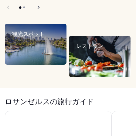
観光スポット
レストラン
ロサンゼルスの旅行ガイド
ショート ストーリーズ ホテル
レジデ ク