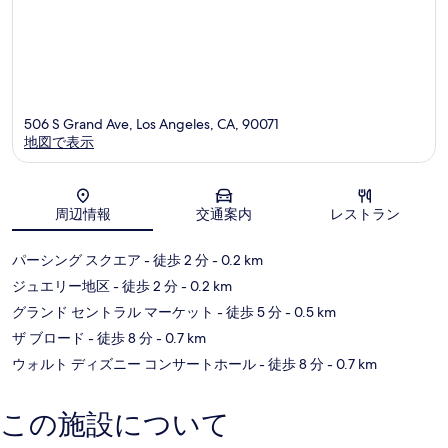
ロ
ル
サ
ス
ン
の
ゼ
ダ
ル
ウ
ス
ン
の
タ
506 S Grand Ave, Los Angeles, CA, 90071
ダ
ウ
地図で表示
ウ
ン
ン
タ
地図
ウ
周辺情報
交通案内
レストラン
ン
パーシング スクエア
- 徒歩 2 分
- 0.2 km
ジュエリー地区
- 徒歩 2 分
- 0.2 km
グランド セントラル マーケット
- 徒歩 5 分
- 0.5 km
ザ ブロード
- 徒歩 8 分
- 0.7 km
ウォルト ディズニー コンサートホール
- 徒歩 8 分
- 0.7 km
この施設について