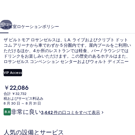
ア
ロ
前へ
次へ
サ
121+
概要
客室
ロケーション
ポリシー
ン
ザ ビルトモア ロサンゼルスは、L.A. ライブおよびクリプト ドット
ゼ
コム アリーナから車でわずか 5 分圏内です。屋内プールをご利用い
ただけるほか、4 か所のレストランでは軽食、バー / ラウンジでは
ル
ドリンクをお楽しみいただけます。この歴史のあるホテルはまた、
ス
ロサンゼルス コンベンション センターおよびウォルト ディズニー
コンサートホールから車で 5 分圏内に位置しています。旅行者はプ
の
ールや寝心地の良いベッドを高く評価しています。この宿泊施設か
VIP Access
らは歩いてすぐ公共交通機関を利用できます。地下鉄 パーシング
写
スクエア駅までは 4 分、地下鉄 7th ストリート - メトロ センター駅
現
￥22,086
までは 7 分です。
4 か所のレストラン : 朝食、ランチ
真
在
合計 ￥32,732
の
税およびサービス料込み
ギ
料
8 月 30 日 ～ 8 月 31 日
金
ャ
口
非常に良い
8.6
3,442 件の口コミをすべて表示
は
10段階中8.6
コ
ラ
￥22,086
ミ
で
リ
す
人気の設備とサービス