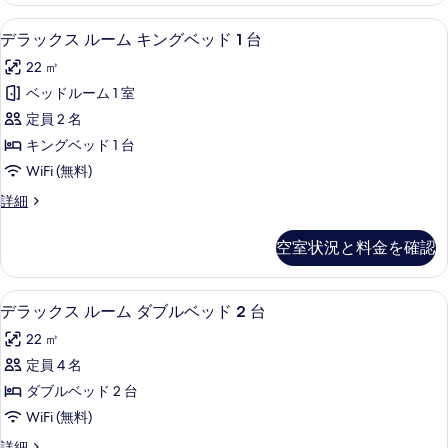
写
グ
イ
真
低刺激性寝具、羽毛の掛け布団、セーフ
デ
6
ー
デラックス ルーム キングベッド 1 台
ベ
を
ラ
ト
ッ
22 ㎡
キ
表
ッ
ン
ド
ベッドルーム 1 室
示
ク
グ
1
定員 2 名
ベ
す
ス
台
ッ
キングベッド 1 台
る
ル
ド
の
WiFi (無料)
1
ー
す
台
デ
詳細
ム
の
ラ
べ
詳
キ
ッ
て
空室状況と料金を確認
細
ク
ン
の
ス
グ
ル
写
デラックス ルーム ダブルベッド 2 台
デ
5
ー
デラックス ルーム ダブルベッド 2 台
ベ
真
ラ
ム
ッ
22 ㎡
キ
を
ッ
ン
ド
定員 4 名
表
ク
グ
1
ダブルベッド 2 台
ベ
示
ス
台
ッ
WiFi (無料)
す
ル
ド
の
デ
詳細