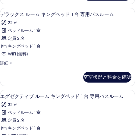
す
写
Bed,
Private
べ
真
低刺激性寝具、羽毛の掛け布団、セーフ
デ
5
Bathroom
デラックス ルーム キングベッド 1 台 専用バスルーム
て
を
ラ
の
22 ㎡
の
詳
表
ッ
細
ベッドルーム 1 室
写
示
ク
定員 2 名
真
す
ス
キングベッド 1 台
を
る
ル
WiFi (無料)
表
ー
デ
詳細
示
ム
ラ
す
キ
ッ
空室状況と料金を確認
る
ク
ン
ス
グ
ル
低刺激性寝具、羽毛の掛け布団、セーフ
エ
9
ー
エグゼクティブ ルーム キングベッド 1 台 専用バスルーム
ベ
グ
ム
ッ
32 ㎡
キ
ゼ
ン
ド
ベッドルーム 1 室
ク
グ
1
定員 2 名
ベ
テ
台
ッ
キングベッド 1 台
ィ
ド