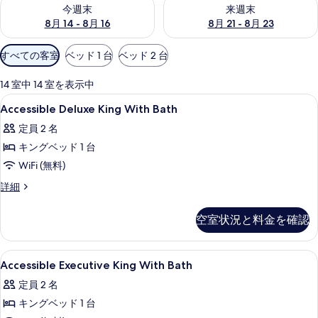
今週末 8月 14 - 8月 16 の空室状況をチェック
来週末 8月 21 - 8月 23 の
今週末
来週末
8月 14 - 8月 16
8月 21 - 8月 23
利
すべての客室
ベッド 1 台
ベッド 2 台
用
可
14 室中 14 室を表示中
能
Accessible
低刺激性寝具、羽毛の掛け布団、セーフ
5
Accessible Deluxe King With Bath
な
Deluxe
客
定員 2 名
King
室
キングベッド 1 台
With
の
Bath
WiFi (無料)
絞
の
Accessible
詳細
り
Deluxe
す
込
King
べ
空室状況と料金を確認
み
With
条
て
Bath
の
件
の
Accessible
外観の詳細
1
詳
Accessible Executive King With Bath
Executive
写
細
定員 2 名
King
真
キングベッド 1 台
With
を