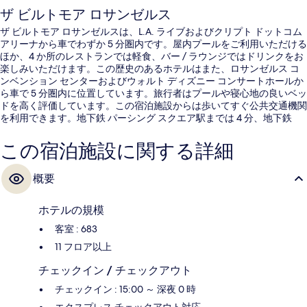
ザ ビルトモア ロサンゼルス
ザ ビルトモア ロサンゼルスは、L.A. ライブおよびクリプト ドットコム
アリーナから車でわずか 5 分圏内です。屋内プールをご利用いただける
ほか、4 か所のレストランでは軽食、バー / ラウンジではドリンクをお
楽しみいただけます。この歴史のあるホテルはまた、ロサンゼルス コ
ンベンション センターおよびウォルト ディズニー コンサートホールか
ら車で 5 分圏内に位置しています。旅行者はプールや寝心地の良いベッ
ドを高く評価しています。この宿泊施設からは歩いてすぐ公共交通機関
を利用できます。地下鉄 パーシング スクエア駅までは 4 分、地下鉄
7th ストリート - メトロ センター駅までは 7 分です。
この宿泊施設に関する詳細
概要
ホテルの規模
客室 : 683
11 フロア以上
チェックイン / チェックアウト
チェックイン : 15:00 ～ 深夜 0 時
エクスプレス チェックアウト対応