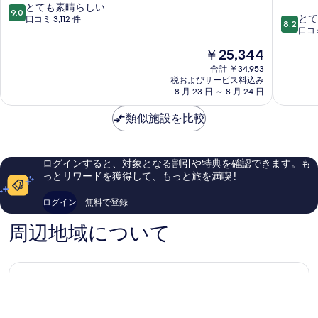
ー
ン
バ
10
とても素晴らしい
ム
9.0
る
ボ
イ
10
とて
段
口コミ 3,112 件
ム
の
8.2
ナ
ヒ
段
口コミ
階
詳
の
ヴ
ル
階
中
細
現
￥25,344
ェ
ト
中
9.0、
す
在
ン
ン
8.2、
合計 ￥34,953
と
の
べ
ト
税およびサービス料込み
ホ
と
て
料
8 月 23 日 ～ 8 月 24 日
ゥ
テ
て
も
て
金
ル
ル
も
素
の
は
類似施設を比較
ホ
ロ
良
晴
￥25,344
テ
サ
い、
写
ら
ル
ン
口
し
真
ア
ゼ
コ
い、
ログインすると、対象となる割引や特典を確認できます。も
を
ン
ル
ミ
口
っとリワードを獲得して、もっと旅を満喫 !
ド
ス
2,577
コ
表
ス
ダ
件
ミ
ログイン
無料で登録
示
イ
ウ
件
3,112
ー
ン
の
件
す
周辺地域について
ツ
タ
口
件
る
ロ
ウ
コ
の
サ
ン
ミ
口
ン
ロ
コ
ゼ
サ
ミ
ル
ン
ス
ゼ