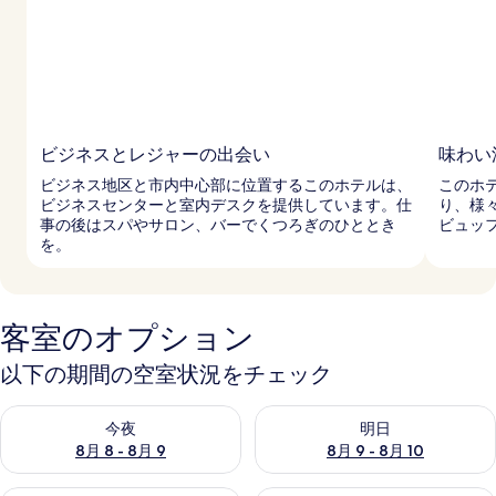
ビジネスとレジャーの出会い
味わい
ビジネス地区と市内中心部に位置するこのホテルは、
このホ
ビジネスセンターと室内デスクを提供しています。仕
り、様
事の後はスパやサロン、バーでくつろぎのひととき
ビュッ
を。
客室のオプション
以下の期間の空室状況をチェック
今夜 8月 8 - 8月 9 の空室状況をチェック
明日 8月 9 - 8月 10 の空室
今夜
明日
8月 8 - 8月 9
8月 9 - 8月 10