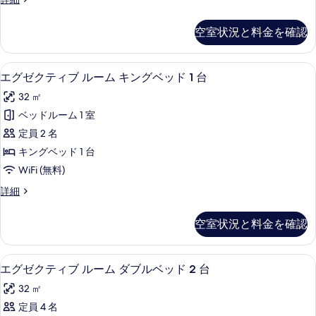
1
る
ー
ラ
す
台
ム
ッ
の
べ
空室状況と料金を確認
ク
詳
ダ
て
ス
細
ブ
ル
の
エグゼクティブ ルーム キングベッド 1
エ
9
ー
エグゼクティブ ルーム キングベッド 1 台
ル
写
グ
ム
ベ
32 ㎡
ダ
真
ゼ
ブ
ッ
ベッドルーム 1 室
を
ク
ル
ド
定員 2 名
ベ
表
テ
2
ッ
キングベッド 1 台
示
ィ
ド
台
WiFi (無料)
2
す
ブ
の
台
エ
詳細
る
ル
の
グ
す
詳
ー
ゼ
べ
空室状況と料金を確認
細
ク
ム
て
テ
キ
ィ
の
エグゼクティブ ルーム ダブルベッド 2
エ
11
ブ
エグゼクティブ ルーム ダブルベッド 2 台
ン
写
グ
ル
グ
32 ㎡
ー
真
ゼ
ム
ベ
定員 4 名