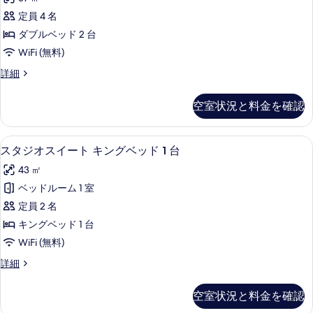
グ
ブ
台
ベ
定員 4 名
ル
ッ
の
ダブルベッド 2 台
ド
ー
す
1
WiFi (無料)
ム
台
べ
ク
詳細
の
ダ
ラ
て
詳
ブ
ブ
細
の
空室状況と料金を確認
ル
ル
写
ー
ベ
ム
真
スタジオスイート キングベッド 1 台
ス
11
ダ
スタジオスイート キングベッド 1 台
ッ
を
タ
ブ
ド
43 ㎡
ル
表
ジ
ベ
2
ベッドルーム 1 室
示
オ
ッ
台
定員 2 名
ド
す
ス
の
2
キングベッド 1 台
る
イ
台
す
WiFi (無料)
の
ー
べ
詳
ス
詳細
ト
細
タ
て
キ
ジ
の
空室状況と料金を確認
オ
ン
ス