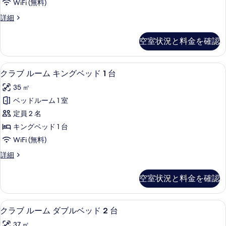
Bath
WiFi (無料)
表
の
Accessible
詳細
示
Executive
す
す
King
べ
空室状況と料金を確認
With
る
て
Bath
の
の
クラブ ルーム キングベッド 1 台 |
ク
10
詳
クラブ ルーム キングベッド 1 台
写
ラ
細
35 ㎡
真
ブ
ベッドルーム 1 室
を
ル
定員 2 名
表
ー
キングベッド 1 台
示
ム
WiFi (無料)
す
キ
ク
詳細
る
ン
ラ
グ
ブ
空室状況と料金を確認
ル
ベ
ー
ッ
ム
クラブ ルーム ダブルベッド 2 台 |
ク
10
キ
クラブ ルーム ダブルベッド 2 台
ド
ラ
ン
1
37 ㎡