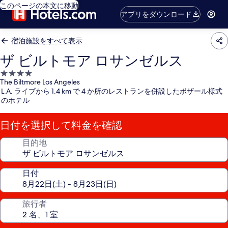
このページの本文に移動
アプリをダウンロード
宿泊施設をすべて表示
ザ ビルトモア ロサンゼルス
4.0
The Biltmore Los Angeles
つ
L.A. ライブから 1.4 km で 4 か所のレストランを併設したボザール様式
星
のホテル
宿
泊
日付を選択して料金を確認
施
設
目的地
日付
旅行者