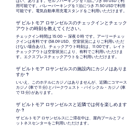
はい、あります。セルフパーキングを 1 泊につき 55 USDで利
用可能です。バレーパーキングを 1 泊につき 71.50 USDで利用
可能です。電気自動車用充電スタンドをご利用いただけます。
ザ ビルトモア ロサンゼルスのチェックインとチェック
アウトの時刻を教えてください。
チェックイン時間は 15:00 ～ 深夜 0 時 です。アーリーチェッ
クインは有料です (58.09 USD、空室状況によりご利用いただ
けない場合あり)。チェックアウト時刻は、11:00です。レイト
チェックアウトは空室状況により、有料でご利用いただけま
す。エクスプレスチェックアウトをご利用いただけます。
ザ ビルトモア ロサンゼルスの施設内にカジノはありま
すか ?
いいえ、このホテルにカジノはありませんが、近隣にコマース
カジノ (車で 11 分) とパークウェスト・バイシクル・カジノ (車
で 13 分) があります。
ザ ビルトモア ロサンゼルスと近隣では何を楽しめます
か ?
ザ ビルトモア ロサンゼルスにご滞在中は、屋内プールとフィ
ットネスセンターをご利用いただけます。