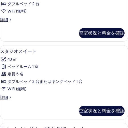
を
ク
キ
ッ
ダブルベッド 2 台
ン
表
テ
グ
ド
WiFi (無料)
示
ィ
ベ
1
エ
詳細
ッ
す
ブ
グ
台
ド
る
ル
ゼ
1
の
空室状況と料金を確認
ク
台
ー
す
テ
の
ム
ィ
詳
べ
スタジオスイート | 低刺激性寝具、羽
ス
9
ブ
スタジオスイート
ダ
細
て
タ
ル
ブ
43 ㎡
ー
の
ジ
ム
ル
ベッドルーム 1 室
写
オ
ダ
ベ
定員 5 名
ブ
真
ス
ル
ッ
ダブルベッド 2 台またはキングベッド 1 台
を
イ
ベ
ド
WiFi (無料)
ッ
表
ー
2
ド
ス
詳細
示
ト
2
タ
台
す
台
の
ジ
の
空室状況と料金を確認
の
オ
る
す
詳
す
ス
べ
細
イ
べ
スイート キングベッド 1 台 (Mille
ス
11
ー