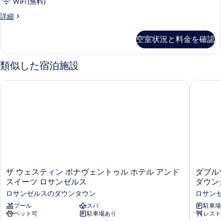
専
WiFi (無料)
1
ブ
用
台
エ
詳細
ル
専
グ
バ
用
ー
ゼ
ス
空室状況と料金を確認
バ
ク
ム
ス
ル
テ
キ
ル
ィ
類似した宿泊施設
ー
ー
ブ
ン
ム
ム
ル
ザ ウェスティン ボナヴェントゥル ホテル アンド スイーツ 
ダブルツ
グ
の
ー
の
詳
ム
ベ
す
細
キ
ッ
ン
べ
グ
ド
て
ベ
1
ッ
の
台
ド
写
1
専
真
台
ザ
ダ
ザ ウェスティン ボナヴェントゥル ホテル アンド
ダブル
用
専
を
ウ
ブ
スイーツ ロサンゼルス
ダウン
用
バ
ェ
ル
表
バ
ロサンゼルスのダウンタウン
ロサン
ス
ツ
ス
ス
示
テ
プール
スパ
リ
駐車場
ル
ル
ペット可
駐車場あり
レスト
ィ
ー
す
ー