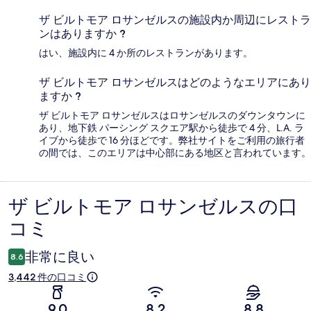
ザ ビルトモア ロサンゼルスの施設内か周辺にレストラ
ンはありますか ?
はい、施設内に 4 か所のレストランがあります。
ザ ビルトモア ロサンゼルスはどのようなエリアにあり
ますか ?
ザ ビルトモア ロサンゼルスはロサンゼルスのダウンタウンに
あり、地下鉄 パーシング スクエア駅から徒歩で 4 分、L.A. ラ
イブから徒歩で 16 分ほどです。弊社サイトをご利用の旅行者
の間では、このエリアは中心部にある地区と言われています。
ザ ビルトモア ロサンゼルスの口
口
コミ
コ
ミ
非常に良い
8.6
3,442 件の口コミ
9.0
8.2
8.8