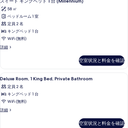
スイート キングベッド 1 台 (Millennium)
て
て
イ
ト
の
58 ㎡
の
の
ー
詳
写
ベッドルーム 1 室
写
ト
細
真
定員 2 名
真
キ
を
キングベッド 1 台
を
ン
表
WiFi (無料)
表
グ
示
ス
詳細
示
ベ
イ
す
す
ッ
ー
空室状況と料金を確認
る
ト
る
ド
キ
1
ン
Deluxe
低刺激性寝具、羽毛の掛け布団、セーフ
5
グ
台
Deluxe Room, 1 King Bed, Private Bathroom
Room,
ベ
(Millennium)
定員 2 名
ッ
1
の
ド
キングベッド 1 台
King
1
す
Bed,
WiFi (無料)
台
べ
Private
(Millennium)
Deluxe
詳細
の
Bathroom
て
Room,
詳
1
の
の
空室状況と料金を確認
細
King