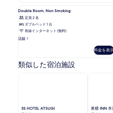
ー
べ
ム
Double
デスク
て
2
喫
Double Room, Non Smoking
Room,
煙
の
定員 2 名
の
Non
写
詳
ダブルベッド 1 台
Smoking
真
細
の
有線インターネット (無料)
を
す
Double
詳細
表
Room,
べ
Non
示
料金を表
て
Smoking
す
の
の
る
詳
類似した宿泊施設
写
細
真
3S HOTEL ATSUGI
東横 INN 本
を
表
示
す
る
3S
東
3S HOTEL ATSUGI
東横 INN
HOTEL
横