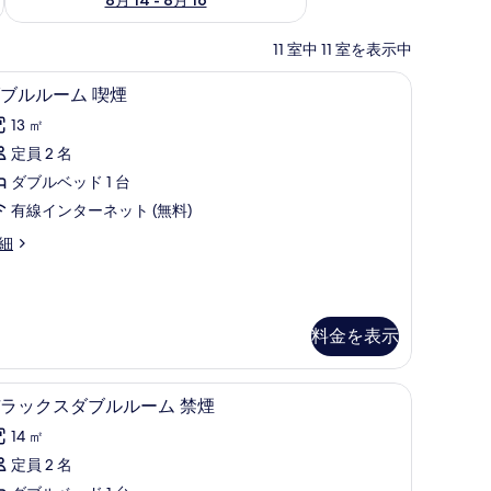
11 室中 11 室を表示中
ダブルルーム 喫煙 | デスク
ダ
2
ブルルーム 喫煙
ブ
13 ㎡
ル
定員 2 名
ル
ダブルベッド 1 台
ー
有線インターネット (無料)
ム
細
喫
煙
の
料金を表示
す
べ
デラックスダブルルーム 禁煙 | デスク
デ
て
2
ラックスダブルルーム 禁煙
ラ
の
14 ㎡
ッ
写
定員 2 名
ク
真