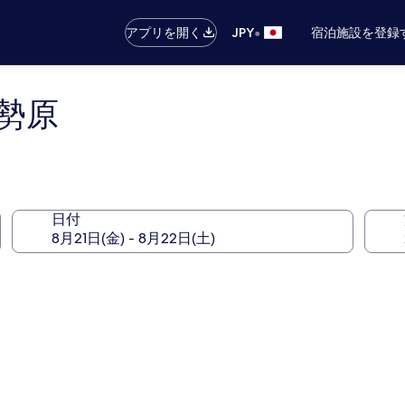
•
アプリを開く
JPY
宿泊施設を登録
勢原
日付