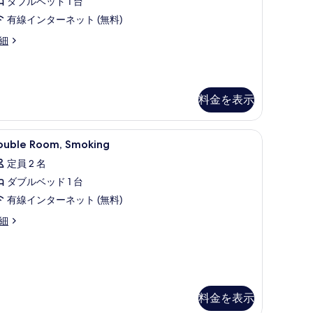
ダブルベッド 1 台
ス
を
有線インターネット (無料)
ダ
表
細
ブ
示
ル
す
ル
る
料金を表示
ー
ム
ouble
デスク
禁
2
ouble Room, Smoking
oom,
煙
定員 2 名
moking
の
ダブルベッド 1 台
の
す
有線インターネット (無料)
す
べ
べ
uble
細
て
om,
て
oking
の
の
写
写
真
真
料金を表示
を
を