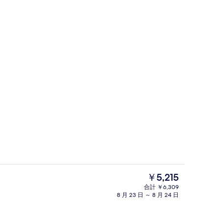
喫煙 | デスク
内装
現
￥5,215
在
合計 ￥6,309
の
8 月 23 日 ～ 8 月 24 日
ランドリー ルーム
料
金
は