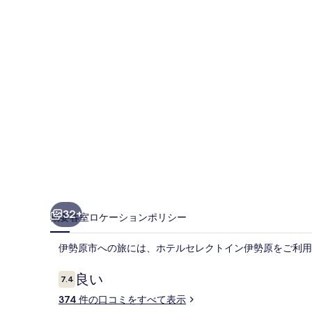
ク
ト
イ
ン
伊
勢
原
の
写
真
32+
概要
客室
ロケーション
ポリシー
ギ
伊勢原市への旅には、ホテルセレクトイン伊勢原をご利用
ャ
ラ
口
良い
7.4
10段階中7.4
コ
リ
374 件の口コミをすべて表示
ミ