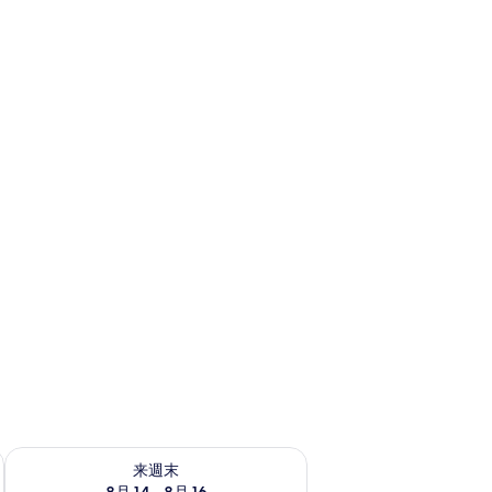
￥5,215
で
す
ェック
来週末 8月 14 - 8月 16 の空室状況をチェック
来週末
8月 14 - 8月 16