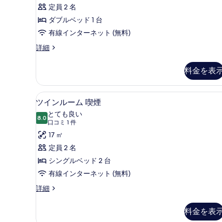
ミ
詳
ー
定員 2 名
写
細
2
ム
ダブルベッド 1 台
真
件)
禁
有線インターネット (無料)
を
煙
表
ダ
詳細
ブ
の
示
ル
料金を表
す
す
ル
ー
べ
る
ム
ツインルーム 喫煙 | デスク
ツ
て
2
禁
ツインルーム 喫煙
イ
煙
の
とても良い
の
8.0
10 点中 8.0
ン
(口
写
口コミ 1 件
詳
コ
ル
17 ㎡
真
細
ミ
ー
定員 2 名
を
1
ム
シングルベッド 2 台
表
件)
喫
有線インターネット (無料)
示
煙
す
ツ
詳細
イ
の
る
ン
料金を表
す
ル