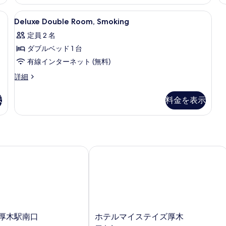
禁
べ
表
煙
Deluxe
デスク
て
示
の
2
Deluxe Double Room, Smoking
Double
詳
の
す
定員 2 名
細
Room,
写
る
ダブルベッド 1 台
Smoking
真
の
有線インターネット (無料)
を
す
Deluxe
詳細
表
Double
べ
Room,
示
示
料金を表示
て
Smoking
す
の
の
る
詳
写
細
真
厚木駅南口
ホテルマイステイズ厚木
を
表
示
す
る
ホ
 本厚木駅南口
ホテルマイステイズ厚木
テ