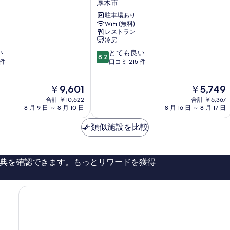
厚木市
ル
駐車場あり
マ
WiFi (無料)
イ
レストラン
ス
冷房
テ
10
い
とても良い
イ
8.2
段
 件
口コミ 215 件
ズ
階
厚
中
木
現
現
￥9,601
￥5,749
8.2、
厚
在
在
と
合計 ￥10,622
木
合計 ￥6,367
の
の
て
8 月 9 日 ～ 8 月 10 日
8 月 16 日 ～ 8 月 17 日
市
料
料
も
金
金
良
類似施設を比較
は
は
い、
￥9,601
￥5,749
口
コ
典を確認できます。もっとリワードを獲得
ミ
215
件
件
の
口
コ
ミ