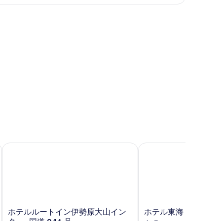
表
表
示
示
す
す
る
る
ホテルルートイン伊勢原大山インター -国道 246 号-
ホテル東海
ホ
ホ
ホテルルートイン伊勢原大山イン
ホテル東海
テ
テ