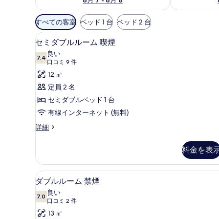
利
すべての客室
ベッド 1 台
ベッド 2 台
用
セミダブルルーム 喫煙 | デス
セ
可
3
セミダブルルーム 喫煙
ミ
能
良い
7.4
な
10 点中 7.4
ダ
(口
口コミ 9 件
客
コ
ブ
12 ㎡
室
ミ
ル
定員 2 名
の
9
ル
セミダブルベッド 1 台
絞
件)
ー
有線インターネット (無料)
り
ム
込
セ
詳細
ミ
み
喫
ダ
条
料金を表
煙
ブ
件
ル
の
ル
ダブルルーム 禁煙 | デスク
ダ
す
2
ー
ダブルルーム 禁煙
ブ
ム
べ
良い
喫
7.0
10 点中 7.0
ル
(口
て
口コミ 2 件
煙
コ
ル
13 ㎡
の
の