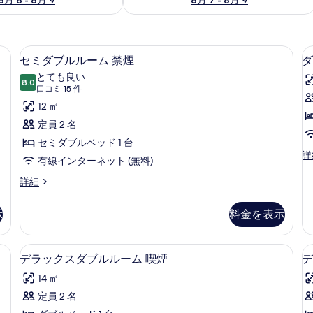
ク
セミダブルルーム 禁煙 | デスク
セ
3
セミダブルルーム 禁煙
ダ
ミ
とても良い
8.0
10 点中 8.0
ダ
(口
口コミ 15 件
コ
ブ
12 ㎡
ミ
ル
定員 2 名
15
ル
セミダブルベッド 1 台
件)
ダ
詳
ー
有線インターネット (無料)
ブ
ム
ル
セ
詳細
ル
ミ
禁
ー
ダ
示
料金を表示
煙
ム
ブ
喫
ル
の
煙
ル
デラックスダブルルーム 喫煙 | デスク
デ
す
の
2
ー
デラックスダブルルーム 喫煙
デ
詳
ラ
ム
べ
14 ㎡
細
禁
ッ
て
煙
定員 2 名
ク
の
の