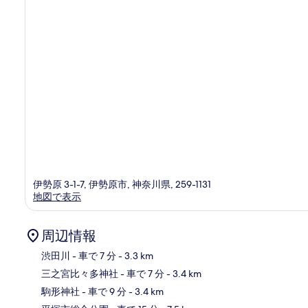
伊勢原 3-1-7, 伊勢原市, 神奈川県, 259-1131
地図で表示
周辺情報
渋田川
- 車で 7 分
- 3.3 km
三之宮比々多神社
- 車で 7 分
- 3.4 km
地
駒形神社
- 車で 9 分
- 3.4 km