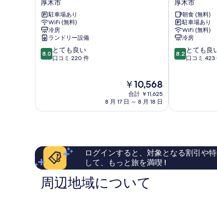
厚木市
厚木市
ATSUGI
INN
駐車場あり
朝食 (無料)
厚
本
WiFi (無料)
駐車場あり
木
厚
冷房
WiFi (無料)
市
木
ランドリー設備
冷房
駅
10
10
とても良い
とても良
南
8.0
8.2
段
段
口コミ 220 件
口コミ 423
口
階
階
厚
中
中
木
現
￥10,568
8.0、
8.2、
市
在
と
と
合計 ￥11,625
の
て
て
8 月 17 日 ～ 8 月 18 日
料
も
も
金
良
良
は
い、
い、
￥10,568
口
口
コ
コ
ログインすると、対象となる割引や特
ミ
ミ
して、もっと旅を満喫 !
220
423
件
件
周辺地域について
件
件
の
の
口
口
コ
コ
ミ
ミ