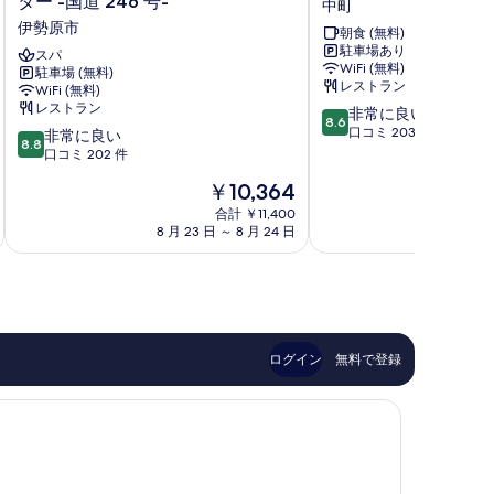
ター -国道 246 号-
中町
ル
ル
伊勢原市
朝食 (無料)
ル
東
駐車場あり
ー
スパ
海
WiFi (無料)
駐車場 (無料)
ト
中
レストラン
WiFi (無料)
イ
町
レストラン
10
非常に良い
ン
8.6
段
口コミ 203 件
10
伊
非常に良い
8.8
階
段
勢
口コミ 202 件
中
階
原
現
￥10,364
8.6、
中
大
在
非
8.8、
山
合計 ￥11,400
の
常
8 月 23 日 ～ 8 月 24 日
8 月
非
イ
料
に
常
ン
金
良
に
タ
は
い、
良
ー
￥10,364
口
い、
-
コ
口
国
ミ
コ
道
ログイン
無料で登録
203
ミ
246
件
202
号-
件
件
伊
の
件
勢
口
の
原
コ
口
市
ミ
コ