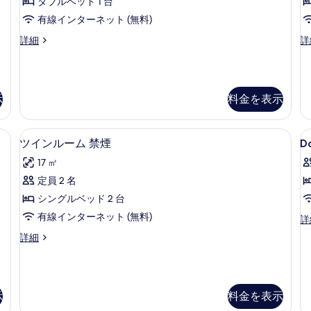
ダブルベッド 1 台
詳
ス
写
細
有線インターネット (無料)
ダ
真
デ
デ
詳細
詳
ブ
を
ラ
ラ
ル
ッ
ッ
表
ク
ク
ル
示
ス
ス
示
料金を表示
ー
す
ダ
ダ
ブ
ブ
ム
る
ル
ル
ツインルーム 禁煙 | デスク
D
ツ
喫
ル
ル
2
ツインルーム 禁煙
D
R
ー
ー
イ
煙
17 ㎡
ム
ム
S
ン
の
喫
禁
定員 2 名
ル
煙
煙
す
シングルベッド 2 台
の
の
ー
べ
詳
詳
有線インターネット (無料)
Do
詳
ム
て
細
細
Ro
ツ
詳細
禁
Sm
の
イ
の
煙
ン
写
詳
ル
の
真
細
ー
示
料金を表示
す
を
ム