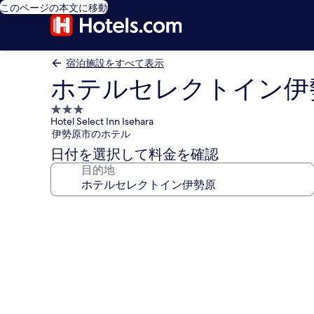
このページの本文に移動
宿泊施設をすべて表示
ホテルセレクトイン伊
3.0
Hotel Select Inn Isehara
つ
伊勢原市のホテル
星
日付を選択して料金を確認
宿
目的地
泊
施
設
ホ
テ
ル
セ
レ