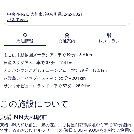
中央 4-1-20, 大和市, 神奈川県, 242-0021
地図で表示
地図
周辺情報
交通案内
レストラン
よこはま動物園ズーラシア
- 車で 19 分
- 8.6 km
日産スタジアム
- 車で 37 分
- 17.4 km
アンパンマンこどもミュージアム
- 車で 38 分
- 18.6 km
八景島シーパラダイス
- 車で 56 分
- 30.1 km
サンリオピューロランド
- 車で 57 分
- 25.9 km
この施設について
東横INN大和駅前
東横INN大和駅前は、泉の森および長屋門都市緑地から車で 10 分圏内
です。WiFiおよびセルフサービス (毎日 6:30 ～ 9:00) を無料でご利用い