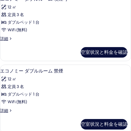
ー
コ
ブ
真
ム
12 ㎡
ル
ノ
を
ル
喫
定員 3 名
ミ
表
ー
煙
ダブルベッド 1 台
ム
ー
示
喫
可
WiFi (無料)
ダ
す
煙
の
エ
詳細
可
ブ
る
コ
す
の
ル
ノ
詳
空室状況と料金を確認
べ
ミ
細
ル
ー
て
ー
ダ
デスク、アイロン / アイロン台、WiFi
エ
の
15
ブ
エコノミー ダブルルーム 禁煙
ム
コ
ル
写
喫
12 ㎡
ル
ノ
真
ー
煙
定員 3 名
ミ
を
ム
可
ダブルベッド 1 台
喫
ー
表
煙
の
WiFi (無料)
ダ
示
可
す
エ
詳細
の
ブ
す
コ
べ
詳
ル
ノ
る
細
空室状況と料金を確認
て
ミ
ル