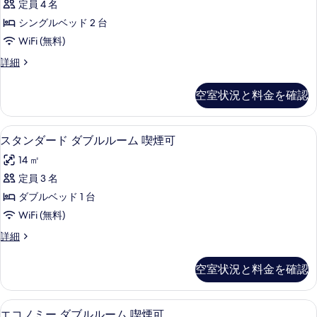
ル
喫
定員 4 名
ダ
を
ー
煙
シングルベッド 2 台
ム
ー
表
喫
可
WiFi (無料)
ド
示
煙
の
ス
詳細
可
ツ
す
タ
す
の
イ
ン
る
詳
空室状況と料金を確認
べ
ダ
細
ン
ー
て
ル
ド
デスク、アイロン / アイロン台、WiFi
ス
の
15
ツ
スタンダード ダブルルーム 喫煙可
ー
タ
イ
写
ム
14 ㎡
ン
ン
真
ル
禁
定員 3 名
ダ
を
ー
煙
ダブルベッド 1 台
ム
ー
表
禁
の
WiFi (無料)
ド
示
煙
す
ス
詳細
の
ダ
す
タ
べ
詳
ブ
ン
る
細
空室状況と料金を確認
て
ダ
ル
ー
の
ル
ド
デスク、アイロン / アイロン台、WiFi
エ
写
15
ダ
エコノミー ダブルルーム 喫煙可