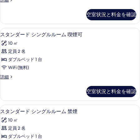
詳細
室
の
空室状況と料金を確認
詳
細
デスク、アイロン / アイロン台、WiFi
ス
15
スタンダード シングルルーム 喫煙可
タ
10 ㎡
ン
定員 2 名
ダ
ダブルベッド 1 台
ー
WiFi (無料)
ド
ス
詳細
シ
タ
ン
ン
空室状況と料金を確認
ダ
グ
ー
ル
ド
デスク、アイロン / アイロン台、WiFi
ス
15
シ
スタンダード シングルルーム 禁煙
ル
タ
ン
ー
10 ㎡
グ
ン
ル
ム
定員 2 名
ダ
ル
喫
ダブルベッド 1 台
ー