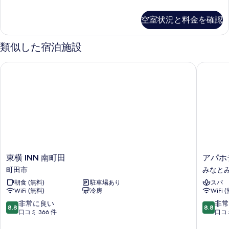
る
ス
レ
ル
ミ
空室状況と料金を確認
ア
ー
ム
ム
プ
類似した宿泊施設
ラ
禁
ス
東横 INN 南町田
アパホテ
煙
ル
ー
の
ム
す
禁
煙
べ
の
て
詳
の
細
写
東
ア
東横 INN 南町田
アパホ
真
横
パ
町田市
みなと
を
INN
ホ
朝食 (無料)
駐車場あり
スパ
南
テ
表
WiFi (無料)
冷房
WiFi 
町
ル
示
田
&
10
10
非常に良い
非常
8.8
8.8
町
リ
段
段
口コミ 366 件
口コミ
す
田
ゾ
階
階
る