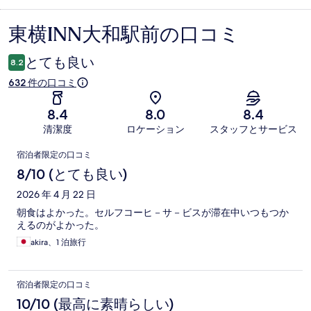
東横INN大和駅前の口コミ
口
コ
とても良い
8.2
ミ
632 件の口コミ
8.4
8.0
8.4
清潔度
ロケーション
スタッフとサービス
口
宿泊者限定の口コミ
コ
8/10 (とても良い)
ミ
2026 年 4 月 22 日
朝食はよかった。セルフコーヒ－サ－ビスが滞在中いつもつか
えるのがよかった。
akira、1 泊旅行
宿泊者限定の口コミ
10/10 (最高に素晴らしい)