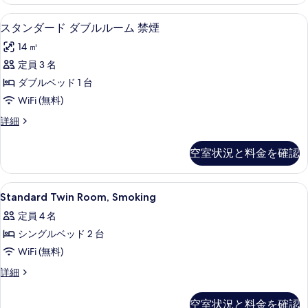
ー
の
ー
ダ
デスク、アイロン / アイロン台、WiFi
ス
写
15
ブ
スタンダード ダブルルーム 禁煙
ム
タ
ル
真
禁
14 ㎡
ル
ン
を
ー
煙
定員 3 名
ダ
表
ム
の
ダブルベッド 1 台
禁
ー
示
煙
す
WiFi (無料)
ド
す
の
べ
ス
詳細
詳
ダ
る
タ
て
細
ブ
ン
空室状況と料金を確認
の
ダ
ル
ー
写
ル
ド
Standard
デスク、アイロン / アイロン台、WiFi
真
17
ダ
Standard Twin Room, Smoking
ー
Twin
ブ
を
ム
定員 4 名
ル
Room,
表
ル
禁
シングルベッド 2 台
Smoking
示
ー
煙
の
WiFi (無料)
ム
す
禁
の
す
Standard
詳細
る
煙
Twin
す
べ
の
Room,
空室状況と料金を確認
べ
て
詳