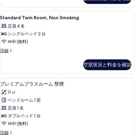
Smoking
細
の
て
の
詳
Standard
デスク、アイロン / アイロン台、WiFi
の
写
16
細
Standard Twin Room, Non Smoking
Twin
写
真
定員 4 名
Room,
真
を
シングルベッド 2 台
Non
を
表
Smoking
WiFi (無料)
表
示
の
Standard
詳細
示
す
Twin
す
Room,
す
る
べ
空室状況と料金を確認
Non
る
て
Smoking
の
の
デスク、アイロン / アイロン台、WiFi
プ
15
詳
プレミアムプラスルーム 禁煙
写
レ
細
11 ㎡
真
ミ
ベッドルーム 1 室
を
ア
定員 1 名
表
ム
ダブルベッド 1 台
示
プ
WiFi (無料)
す
ラ
プ
詳細