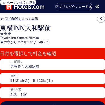
このページの本文に移動
アプリをダウンロード
宿泊施設をすべて表示
東横INN大和駅前
3.0
Toyoko Inn Yamato Ekimae
つ
泉の森からアクセスのよいホテル
星
宿
日付を選択して料金を確認
泊
施
目的地
設
日付
旅行者