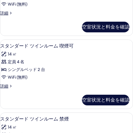
ー
ム
煙
WiFi (無料)
ド
喫
可
ス
詳細
煙
シ
タ
の
可
ン
ン
の
空室状況と料金を確認
す
ダ
詳
グ
ー
べ
細
ル
ド
デスク、アイロン / アイロン台、WiFi
ス
て
15
シ
スタンダード ツインルーム 喫煙可
ル
タ
ン
の
ー
14 ㎡
グ
ン
写
ル
ム
定員 4 名
ダ
真
ル
禁
シングルベッド 2 台
ー
ー
を
ム
煙
WiFi (無料)
ド
表
禁
の
ス
詳細
煙
ツ
示
タ
す
の
イ
ン
す
詳
空室状況と料金を確認
べ
ダ
細
ン
る
ー
て
ル
ド
デスク、アイロン / アイロン台、WiFi
ス
の
15
ツ
スタンダード ツインルーム 禁煙
ー
タ
イ
写
ム
14 ㎡
ン
ン
真