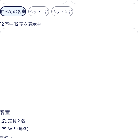
利
すべての客室
ベッド 1 台
ベッド 2 台
用
可
12 室中 12 室を表示中
能
な
客
室
の
絞
り
込
み
条
件
客室
定員 2 名
WiFi (無料)
客