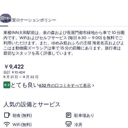
前
前へ
次へ
の
38+
概要
客室
ロケーション
ポリシー
写
東横INN大和駅前は、泉の森および長屋門都市緑地から車で 10 分圏
真
内です。WiFiおよびセルフサービス (毎日 6:30 ～ 9:00) を無料でご
ギ
利用いただけます。また、ゆめみ処おふろの王様 海老名店およびよ
こはま動物園ズーラシアは車で 15 分の距離にあります。旅行者は
ャ
親切なスタッフを高く評価しています。
ラ
現
￥9,422
リ
在
合計 ￥10,424
の
8 月 21 日 ～ 8 月 22 日
ー
デスク、アイロン / アイロン台、WiFi
料
口
とても良い
8.2
632 件の口コミをすべて表示
金
10段階中8.2
コ
は
ミ
￥9,422
で
人気の設備とサービス
す
朝食 (無料)
駐車場あり
WiFi (無料)
冷房