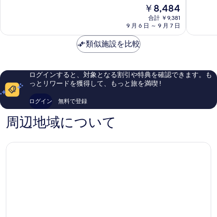
市
ー
中
中
現
￥8,484
ト
8.8、
8.8、
在
合計 ￥9,381
横
非
非
の
9 月 6 日 ～ 9 月 7 日
浜
常
常
料
ベ
に
に
金
類似施設を比較
イ
良
良
は
タ
い、
い、
￥8,484
ワ
口
口
ー
コ
コ
ログインすると、対象となる割引や特典を確認できます。も
み
ミ
ミ
っとリワードを獲得して、もっと旅を満喫 !
な
366
5,391
と
件
件
ログイン
無料で登録
み
件
件
ら
の
の
周辺地域について
い
口
口
コ
コ
ミ
ミ