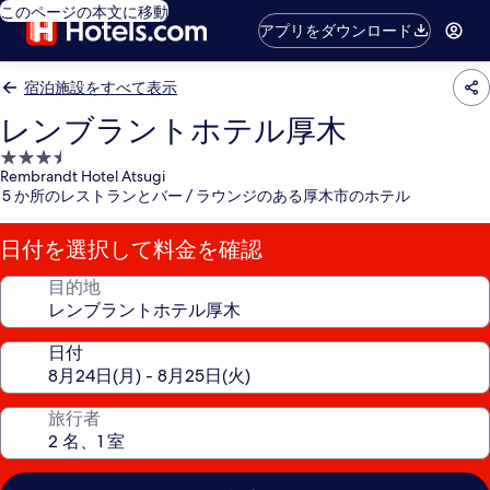
このページの本文に移動
アプリをダウンロード
宿泊施設をすべて表示
レンブラントホテル厚木
3.5
Rembrandt Hotel Atsugi
つ
5 か所のレストランとバー / ラウンジのある厚木市のホテル
星
宿
日付を選択して料金を確認
泊
施
目的地
設
日付
旅行者