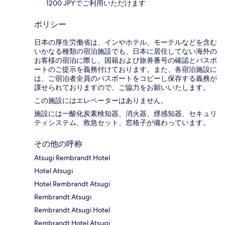
1200 JPYでご利用いただけます
ポリシー
日本の厚生労働省は、インやホテル、モーテルなどを含む
いかなる種類の宿泊施設でも、日本に​居住してない海外の
お客様の宿泊に際し、国籍および旅券番号の確認とパスポ
ートのご提示を義務付け​ております。また、各宿泊施設に
は、ご宿泊者全員のパスポートをコピーし保存する義務が
課せられておりますの​で、ご協力をお願いいたします。
この施設にはエレベーターはありません。
施設には一酸化炭素検知器、消火器、煙感知器、セキュリ
ティシステム、救急セット、窓格子が備わっています。
その他の呼称
Atsugi Rembrandt Hotel
Hotel Atsugi
Hotel Rembrandt Atsugi
Rembrandt Atsugi
Rembrandt Atsugi Hotel
Rembrandt Hotel Atsugi