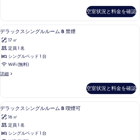
詳
ル
ー
べ
細
ペ
ー
空室状況と料金を確認
リ
て
ム
ア
の
ツ
禁
デスク、遮光カーテン、WiFi (無料)
デ
写
24
イ
デラックスシングルルーム B 禁煙
煙
ラ
ン
真
17 ㎡
[24.5
ル
ッ
を
ー
定員 1 名
平
ク
ム
表
シングルベッド 1 台
米,
禁
ス
示
煙
WiFi (無料)
50
シ
[24.5
す
イ
デ
詳細
平
ン
る
ラ
ン
米,
グ
ッ
50
空室状況と料金を確認
チ
ク
イ
ル
ス
テ
ン
ル
シ
チ
デスク、遮光カーテン、WiFi (無料)
デ
レ
24
ン
デラックスシングルルーム B 喫煙可
ー
テ
ラ
グ
ビ
レ
ム
16 ㎡
ル
ビ
ッ
設
ル
B
定員 1 名
設
ク
置]
ー
置]
禁
シングルベッド 1 台
ム
ス
の
の