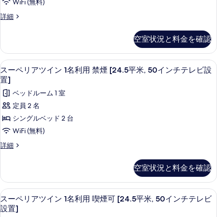
煙
B
WiFi (無料)
詳
シ
す
禁
細
の
デ
詳細
煙
ン
べ
ラ
す
の
グ
ッ
て
詳
べ
空室状況と料金を確認
ク
細
ル
の
て
ス
ル
写
シ
の
デスク、遮光カーテン、WiFi (無料)
ス
14
ン
スーペリアツイン 1名利用 禁煙 [24.5平米, 50インチテレビ設
ー
真
写
ー
グ
置]
ム
を
ル
真
ペ
ベッドルーム 1 室
ル
B
表
を
リ
ー
定員 2 名
喫
示
ム
表
ア
シングルベッド 2 台
煙
B
す
示
ツ
喫
WiFi (無料)
可
る
煙
す
イ
の
ス
詳細
可
る
ン
ー
の
す
ペ
詳
1
空室状況と料金を確認
べ
リ
細
名
ア
て
利
ツ
デスク、遮光カーテン、WiFi (無料)
ス
の
14
イ
スーペリアツイン 1名利用 喫煙可 [24.5平米, 50インチテレビ
用
ー
ン
写
設置]
禁
1