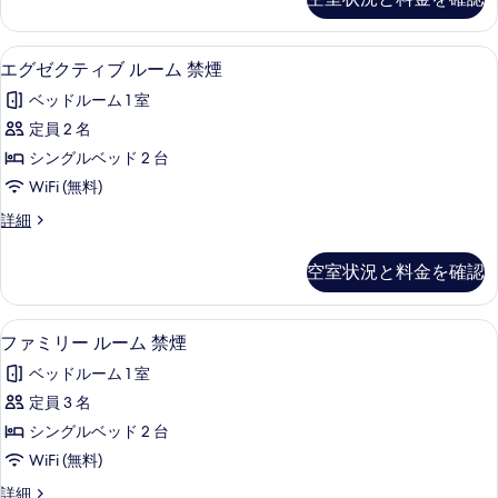
す
ル
の
ー
る
す
ム
デスク、遮光カーテン、WiFi (無料)
エ
9
禁
エグゼクティブ ルーム 禁煙
べ
グ
煙
て
ベッドルーム 1 室
の
ゼ
詳
の
定員 2 名
ク
細
写
シングルベッド 2 台
テ
真
WiFi (無料)
ィ
を
エ
詳細
ブ
グ
表
ル
ゼ
空室状況と料金を確認
示
ク
ー
テ
す
ム
ィ
デスク、遮光カーテン、WiFi (無料)
フ
る
10
ブ
ファミリー ルーム 禁煙
禁
ァ
ル
煙
ベッドルーム 1 室
ー
ミ
ム
の
定員 3 名
リ
禁
す
シングルベッド 2 台
煙
ー
の
べ
WiFi (無料)
ル
詳
て
フ
詳細