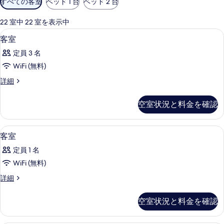
すべての客室
ベッド 1 台
ベッド 2 台
用
可
22 室中 22 室を表示中
能
デスク、遮光カーテン、WiFi (無料)
客
10
客室
な
室
客
定員 3 名
の
室
WiFi (無料)
す
の
客
詳細
べ
絞
室
り
て
の
空室状況と料金を確認
込
詳
の
細
み
写
条
デスク、遮光カーテン、WiFi (無料)
客
5
客室
真
件
室
を
定員 1 名
の
表
WiFi (無料)
す
示
客
詳細
べ
室
す
て
の
空室状況と料金を確認
る
詳
の
細
写