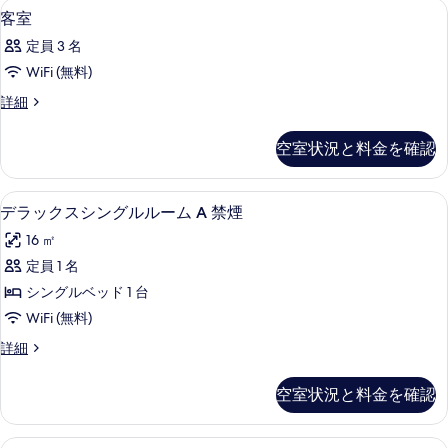
デスク、遮光カーテン、WiFi (無料)
客
5
客室
真
室
を
定員 3 名
の
表
WiFi (無料)
す
示
客
詳細
べ
室
す
て
の
空室状況と料金を確認
る
詳
の
細
写
デスク、遮光カーテン、WiFi (無料)
デ
20
デラックスシングルルーム A 禁煙
真
ラ
を
16 ㎡
ッ
表
定員 1 名
ク
示
シングルベッド 1 台
ス
す
WiFi (無料)
シ
る
デ
詳細
ン
ラ
グ
ッ
空室状況と料金を確認
ク
ル
ス
ル
シ
デスク、遮光カーテン、WiFi (無料)