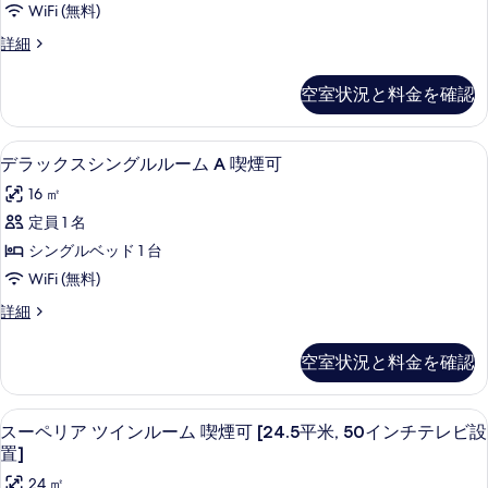
喫
可
WiFi (無料)
ド
煙
の
ス
詳細
可
ダ
タ
す
の
ブ
ン
詳
空室状況と料金を確認
べ
ダ
細
ル
ー
て
ル
ド
デスク、遮光カーテン、WiFi (無料)
デ
の
20
ダ
デラックスシングルルーム A 喫煙可
ー
ラ
ブ
写
ム
16 ㎡
ル
ッ
真
ル
禁
定員 1 名
ク
を
ー
煙
シングルベッド 1 台
ム
ス
表
禁
の
WiFi (無料)
シ
示
煙
す
デ
詳細
の
ン
す
ラ
べ
詳
グ
ッ
る
細
空室状況と料金を確認
て
ク
ル
ス
の
ル
シ
スーペリア ツインルーム 喫煙可 [24.
ス
写
24
ン
スーペリア ツインルーム 喫煙可 [24.5平米, 50インチテレビ設
ー
ー
グ
真
置]
ム
ル
ペ
を
24 ㎡
ル