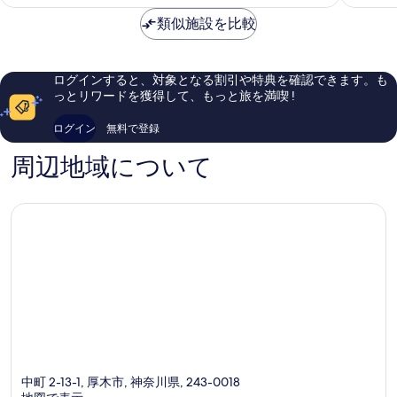
料
示
木
も
も
金
類似施設を比較
市
良
良
す
は
い、
い、
￥9,601
る
口
口
コ
コ
ログインすると、対象となる割引や特典を確認できます。も
ミ
ミ
っとリワードを獲得して、もっと旅を満喫 !
423
215
件
件
ログイン
無料で登録
件
件
の
の
周辺地域について
口
口
コ
コ
ミ
ミ
中町 2-13-1, 厚木市, 神奈川県, 243-0018