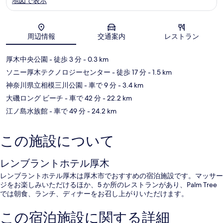
地図で表示
地図
周辺情報
交通案内
レストラン
厚木中央公園
- 徒歩 3 分
- 0.3 km
ソニー厚木テクノロジーセンター
- 徒歩 17 分
- 1.5 km
神奈川県立相模三川公園
- 車で 9 分
- 3.4 km
大磯ロング ビーチ
- 車で 42 分
- 22.2 km
江ノ島水族館
- 車で 49 分
- 24.2 km
この施設について
レンブラントホテル厚木
レンブラントホテル厚木は厚木市でおすすめの宿泊施設です。マッサー
ジをお楽しみいただけるほか、5 か所のレストランがあり、Palm Tree
では朝食、ランチ、ディナーをお召し上がりいただけます。
この宿泊施設に関する詳細