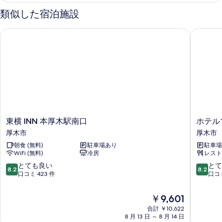
チ
イ
ブ
ド
ン
類似した宿泊施設
テ
セ
ル
チ
ミ
レ
テ
東横 INN 本厚木駅南口
ホテルマ
ル
ダ
レ
ビ
ブ
ー
ビ
設
ル
設
ム
ル
置]
置]
ー
喫
の
の
ム
詳
煙
喫
す
細
可
煙
べ
可
の
の
て
東
ホ
東横 INN 本厚木駅南口
ホテル
す
詳
横
テ
の
厚木市
厚木市
細
べ
INN
ル
写
朝食 (無料)
駐車場あり
駐車場
本
マ
て
WiFi (無料)
冷房
レスト
厚
イ
真
の
木
ス
10
10
とても良い
とて
を
8.2
8.2
駅
テ
段
段
口コミ 423 件
口コミ
写
表
南
イ
階
階
真
口
ズ
中
中
示
現
￥9,601
厚
厚
を
8.2、
8.2、
在
す
木
合計 ￥10,622
木
と
と
表
の
8 月 13 日 ～ 8 月 14 日
市
厚
て
て
る