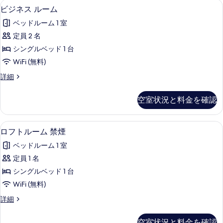
レ
ビ
ビジネス ルーム | デスク、遮光カーテン
ビ
す
5
ダ
真
ビジネス ルーム
ー
設
ビ
ジ
る
ブ
置]
を
ム
ベッドルーム 1 室
ル
設
の
ネ
表
ル
禁
定員 2 名
詳
置]
ス
ー
細
示
煙
シングルベッド 1 台
ム
の
ル
す
禁
の
WiFi (無料)
す
ー
煙
る
す
ビ
詳細
べ
の
ム
ジ
べ
詳
て
の
ネ
細
空室状況と料金を確認
て
ス
の
す
ル
の
写
べ
ー
ロフトルーム 禁煙 | デスク、遮光カー
ロ
写
5
ム
真
ロフトルーム 禁煙
て
フ
の
真
を
の
ベッドルーム 1 室
詳
ト
を
表
細
写
定員 1 名
ル
表
示
真
シングルベッド 1 台
ー
示
す
を
WiFi (無料)
ム
す
る
表
ロ
詳細
禁
る
フ
示
煙
ト
空室状況と料金を確認