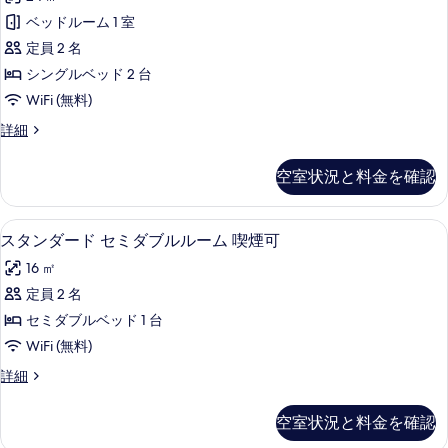
A
リ
表
ー
ベッドルーム 1 室
喫
ム
ア
示
定員 2 名
煙
A
ツ
す
喫
シングルベッド 2 台
可
煙
イ
る
WiFi (無料)
の
可
ン
の
す
ス
詳細
詳
ル
ー
べ
細
ペ
ー
空室状況と料金を確認
て
リ
ム
ア
の
ツ
喫
デスク、遮光カーテン、WiFi (無料)
ス
写
19
イ
スタンダード セミダブルルーム 喫煙可
煙
タ
ン
真
16 ㎡
ル
可
ン
を
ー
定員 2 名
[24.5
ダ
ム
表
セミダブルベッド 1 台
平
喫
ー
示
煙
WiFi (無料)
米,
ド
す
可
50
ス
詳細
[24.5
セ
る
タ
イ
平
ミ
ン
米,
空室状況と料金を確認
ン
ダ
50
ダ
ー