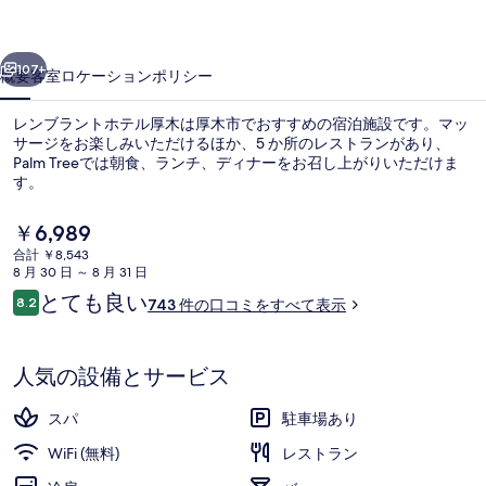
ホ
前へ
次へ
テ
107+
概要
客室
ロケーション
ポリシー
ル
レンブラントホテル厚木は厚木市でおすすめの宿泊施設です。マッ
厚
サージをお楽しみいただけるほか、5 か所のレストランがあり、
Palm Treeでは朝食、ランチ、ディナーをお召し上がりいただけま
木
す。
の
現
￥6,989
写
在
合計 ￥8,543
の
真
8 月 30 日 ～ 8 月 31 日
料
口
とても良い
8.2
5 か所のレストラン : 朝食、ランチ
ギ
743 件の口コミをすべて表示
金
10段階中8.2
コ
は
ャ
ミ
￥6,989
で
人気の設備とサービス
ラ
す
リ
スパ
駐車場あり
ー
WiFi (無料)
レストラン