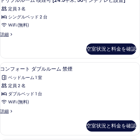
トリプルルーム 喫煙可 [24.5平米, 50インチテレビ設置]
[24.5
の
イ
ン
リ
禁
平
定員 3 名
ン
写
煙
チ
プ
チ
米,
[24.5
シングルベッド 2 台
真
テ
テ
ル
平
50
WiFi (無料)
レ
を
米,
レ
ル
イ
ビ
50
ト
詳細
表
ビ
ー
設
イ
ン
リ
示
置]
ン
設
ム
プ
チ
の
空室状況と料金を確認
チ
す
ル
置]
喫
詳
テ
テ
ル
る
細
の
レ
煙
ー
レ
デスク、遮光カーテン、WiFi (無料)
コ
ビ
6
ム
コンフォート ダブルルーム 禁煙
す
可
ビ
設
ン
喫
べ
[24.5
ベッドルーム 1 室
置]
煙
設
フ
の
平
可
て
定員 2 名
置]
詳
ォ
[24.5
米,
の
ダブルベッド 1 台
細
平
の
ー
50
写
米,
WiFi (無料)
す
ト
50
イ
真
コ
詳細
べ
イ
ダ
ン
ン
を
ン
て
ブ
フ
チ
チ
空室状況と料金を確認
表
ォ
の
テ
ル
テ
ー
示
レ
写
ル
ト