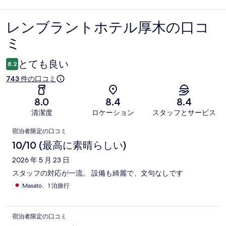
レンブラントホテル厚木の口コ
口
ミ
コ
ミ
とても良い
8.2
743 件の口コミ
8.0
8.4
8.4
清潔度
ロケーション
スタッフとサービス
口
宿泊者限定の口コミ
コ
10/10 (最高に素晴らしい)
ミ
2026 年 5 月 23 日
スタッフの対応が一流。 設備も綺麗で、文句なしです
Masato、1 泊旅行
宿泊者限定の口コミ