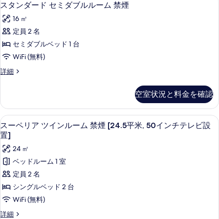
ス
18
ン
スタンダード セミダブルルーム 禁煙
ー
タ
グ
ム
16 ㎡
ル
ン
ル
A
定員 2 名
ダ
ー
禁
セミダブルベッド 1 台
ム
ー
煙
A
WiFi (無料)
ド
禁
の
ス
詳細
煙
セ
タ
す
の
ミ
ン
詳
べ
空室状況と料金を確認
ダ
細
ダ
て
ー
ブ
ド
の
デスク、遮光カーテン、WiFi (無料)
ス
22
セ
スーペリア ツインルーム 禁煙 [24.5平米, 50インチテレビ設
ル
写
ー
ミ
置]
ル
ダ
真
ペ
24 ㎡
ブ
ー
を
リ
ル
ベッドルーム 1 室
ム
ル
表
ア
定員 2 名
ー
禁
示
ツ
ム
シングルベッド 2 台
煙
禁
す
イ
WiFi (無料)
の
煙
る
ン
の
ス
詳細
す