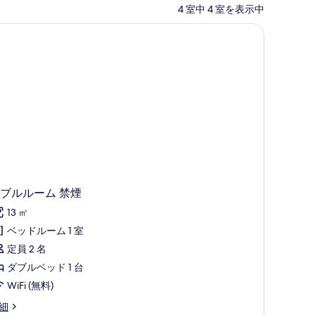
4 室中 4 室を表示中
ブルルーム 禁煙
13 ㎡
ベッドルーム 1 室
定員 2 名
ダブルベッド 1 台
WiFi (無料)
細