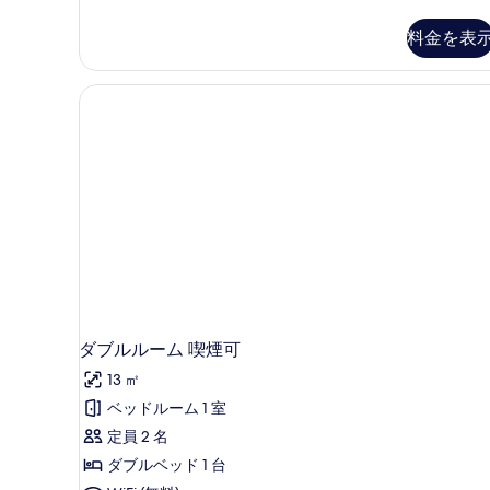
イ
ン
料金を表
ル
ー
ム
禁
煙
の
詳
細
ダブルルーム 喫煙可
13 ㎡
ベッドルーム 1 室
定員 2 名
ダブルベッド 1 台