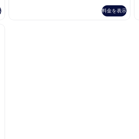
イ
ブ
ン
ル
示
料金を表示
ル
ル
ー
ー
ム
ム
喫
禁
煙
煙
可
の
の
詳
詳
細
細