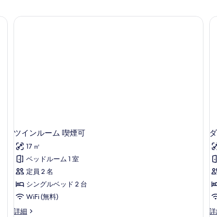
ツインルーム 喫煙可
ダ
17 ㎡
ベッドルーム 1 室
定員 2 名
シングルベッド 2 台
WiFi (無料)
ツ
ダ
詳細
詳