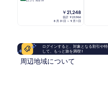
段
口コミ 322 件
階
館
階
中
小
中
9.4、
田
現
￥21,248
8.8、
最
原
在
合計 ￥23,966
非
高
市
の
8 月 31 日 ～ 9 月 1 日
常
に
料
に
素
金
良
晴
は
い、
ら
￥21,248
口
し
コ
い、
ログインすると、対象となる割引や特
ミ
口
して、もっと旅を満喫 !
322
コ
件
ミ
周辺地域について
件
48
の
件
口
件
コ
の
ミ
口
コ
ミ