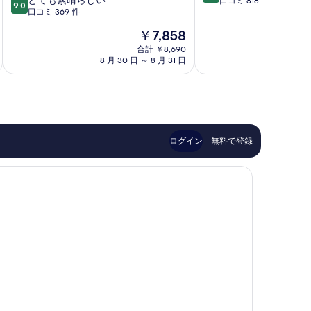
とても素晴らしい
段
口コミ 818 件
藤
9.0
段
口コミ 369 件
階
沢
階
中
藤
現
￥7,858
中
9.2、
沢
在
9.0、
合計 ￥8,690
と
市
の
8 月 30 日 ～ 8 月 31 日
8 月 
と
て
料
て
も
金
も
素
は
素
晴
￥7,858
晴
ら
ら
し
し
い、
ログイン
無料で登録
い、
口
口
コ
コ
ミ
ミ
818
369
件
件
件
件
の
の
口
口
コ
コ
ミ
ミ