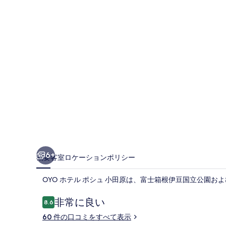
シ
ュ
小
田
原
の
写
真
ギ
ャ
6+
概要
客室
ロケーション
ポリシー
ラ
OYO ホテル ポシュ 小田原は、富士箱根伊豆国立公園およ
リ
ー
口
非常に良い
8.6
10段階中8.6
コ
60 件の口コミをすべて表示
ミ