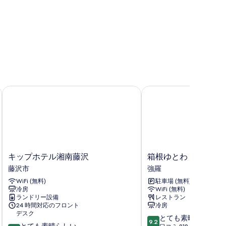
キップホテル湘南藤沢
箱根ゆとわ
キ
箱
キップホテル湘南藤沢
箱根ゆとわ
ッ
根
藤沢市
強羅
プ
ゆ
WiFi (無料)
駐車場 (無料)
ホ
と
冷房
WiFi (無料)
テ
わ
ランドリー設備
レストラン
ル
強
24 時間対応のフロント
冷房
湘
羅
デスク
10
とても素晴らしい
南
9.2
10