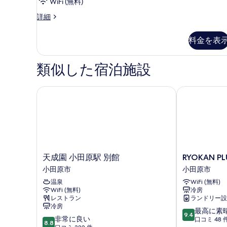
WiFi (無料)
ダ
詳細
ブ
ル
料金を表
ル
ー
ム
類似した宿泊施設
喫
煙
可
天成園 小田原駅 別館
RYOKAN PLU
の
詳
細
天
RYOKAN
天成園 小田原駅 別館
RYOKAN P
成
PLUM
小田原市
小田原市
園
小
温泉
WiFi (無料)
小
田
WiFi (無料)
冷房
田
原
レストラン
ランドリー設
原
市
冷房
10
駅
最高に素
9.4
10
非常に良い
段
別
口コミ 48 
8.8