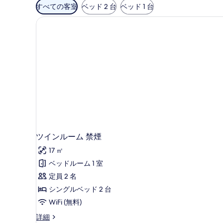
利
すべての客室
ベッド 2 台
ベッド 1 台
用
可
能
な
客
室
の
絞
り
込
み
条
ツインルーム 禁煙
件
17 ㎡
ベッドルーム 1 室
定員 2 名
シングルベッド 2 台
WiFi (無料)
ツ
詳細