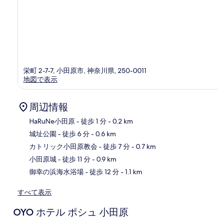
栄町 2-7-7, 小田原市, 神奈川県, 250-0011
地図で表示
周辺情報
HaRuNe小田原
- 徒歩 1 分
- 0.2 km
城址公園
- 徒歩 6 分
- 0.6 km
地
カトリック小田原教会
- 徒歩 7 分
- 0.7 km
小田原城
- 徒歩 11 分
- 0.9 km
御幸の浜海水浴場
- 徒歩 12 分
- 1.1 km
すべて表示
OYO ホテル ポシュ 小田原