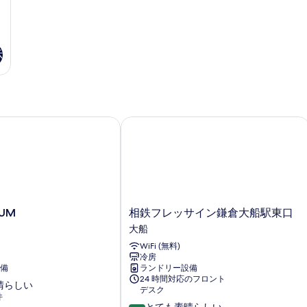
示
M
相鉄フレッサイン鎌倉大船駅東口
相
LUM
相鉄フレッサイン鎌倉大船駅東口
鉄
大船
フ
WiFi (無料)
レ
冷房
ッ
備
ランドリー設備
サ
24 時間対応のフロント
晴らしい
イ
デスク
件
ン
10