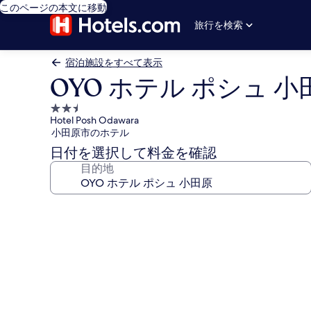
このページの本文に移動
旅行を検索
宿泊施設をすべて表示
OYO ホテル ポシュ 小
2.5
Hotel Posh Odawara
つ
小田原市のホテル
星
日付を選択して料金を確認
宿
目的地
泊
施
設
OYO
ホ
テ
ル
ポ