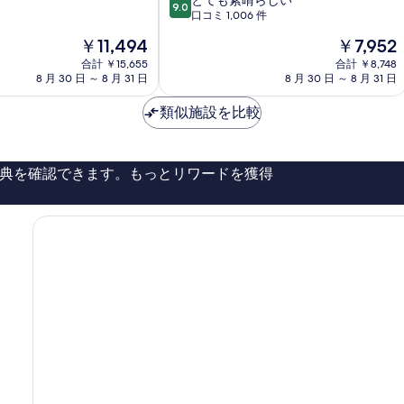
とても素晴らしい
鎌
9.0
段
口コミ 1,006 件
倉
階
大
現
現
￥11,494
￥7,952
中
船
在
在
9.0、
合計 ￥15,655
合計 ￥8,748
駅
の
の
8 月 30 日 ～ 8 月 31 日
8 月 30 日 ～ 8 月 31 日
と
東
料
料
て
口
金
金
類似施設を比較
も
大
は
は
素
船
￥11,494
￥7,952
晴
ら
典を確認できます。もっとリワードを獲得
し
い、
口
コ
ミ
1,006
件
件
の
口
コ
ミ