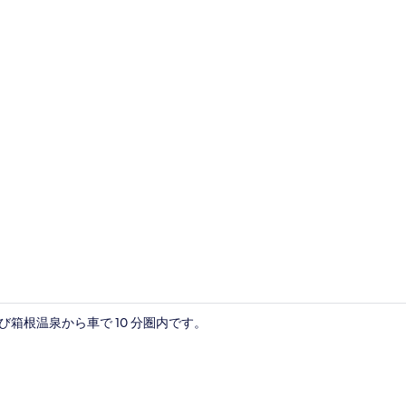
ロビー
び箱根温泉から車で 10 分圏内です。
ロビー