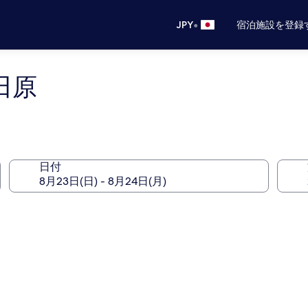
•
JPY
宿泊施設を登録
田原
日付