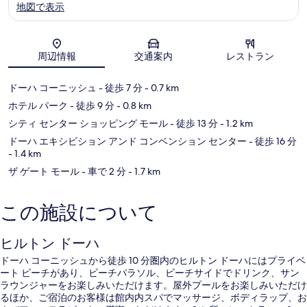
地図で表示
地図
周辺情報
交通案内
レストラン
ドーハ コーニッシュ
- 徒歩 7 分
- 0.7 km
ホテル パーク
- 徒歩 9 分
- 0.8 km
シティ センター ショッピング モール
- 徒歩 13 分
- 1.2 km
ドーハ エキシビション アンド コンベンション センター
- 徒歩 16 分
- 1.4 km
ザ ゲート モール
- 車で 2 分
- 1.7 km
この施設について
ヒルトン ドーハ
ドーハ コーニッシュから徒歩 10 分圏内のヒルトン ドーハにはプライベ
ート ビーチがあり、ビーチパラソル、ビーチサイドでドリンク、サン
ラウンジャーをお楽しみいただけます。屋外プールをお楽しみいただけ
るほか、ご宿泊のお客様は館内内スパでマッサージ、ボディラップ、お