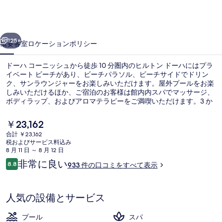
ー
ハ
前へ
次へ
の
125+
概要
客室
ロケーション
ポリシー
写
ドーハ コーニッシュから徒歩 10 分圏内のヒルトン ドーハにはプラ
真
イベート ビーチがあり、ビーチパラソル、ビーチサイドでドリン
ク、サンラウンジャーをお楽しみいただけます。屋外プールをお楽
ギ
しみいただけるほか、ご宿泊のお客様は館内内スパでマッサージ、
ャ
ボディラップ、およびアロマテラピーをご満喫いただけます。3 か
所のレストランの 1 つであるTrader Vic'sでは、地中海料理をランチ
ラ
およびディナーにお召し上がりいただけます。この高級リゾートに
現
￥23,162
あるその他設備には 6 か所のバー / ラウンジ、プールサイドバー、
在
リ
合計 ￥23,162
および24 時間営業のフィットネスクラブ (スタッフ常駐)がありま
の
税およびサービス料込み
す。旅行者は親切なスタッフやビーチ近くのロケーションを評価し
屋外プール、営業時間 7:00 ～ 19:0
ー
料
8 月 11 日 ～ 8 月 12 日
ています。
金
口
非常に良い
8.8
933 件の口コミをすべて表示
は
10段階中8.8
コ
￥23,162
ミ
で
す
人気の設備とサービス
プール
スパ