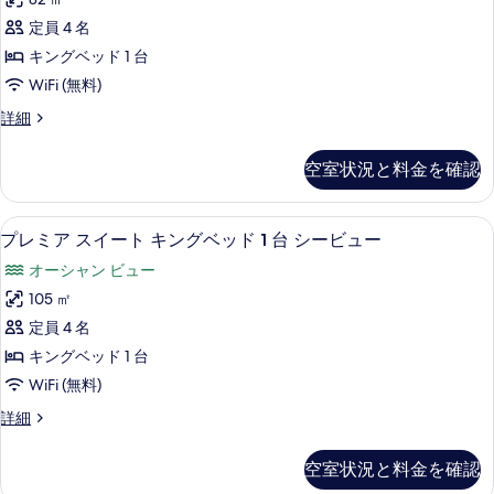
て
す
ミ
ー
の
定員 4 名
の
る
ッ
詳
写
キングベッド 1 台
ク
細
真
WiFi (無料)
ス
を
パ
詳細
イ
ノ
表
ー
ラ
空室状況と料金を確認
示
ミ
ト
ッ
す
シ
ク
部屋からの景観
プ
る
6
ス
プレミア スイート キングベッド 1 台 シービュー
ー
レ
イ
ビ
オーシャン ビュー
ー
ミ
ト
ュ
105 ㎡
ア
シ
ー
定員 4 名
ー
ス
ビ
の
キングベッド 1 台
イ
ュ
す
WiFi (無料)
ー
ー
べ
の
プ
詳細
ト
詳
レ
て
細
キ
ミ
空室状況と料金を確認
の
ア
ン