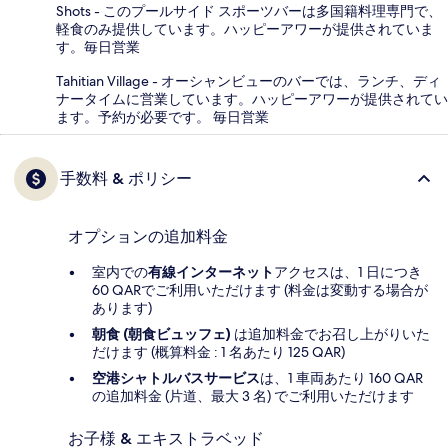
Shots - このプールサイド スポーツバーは多国籍料理専門で、
軽食のみ提供しています。ハッピーアワーが提供されていま
す。毎日営業
Tahitian Village - オーシャンビューのバーでは、ランチ、ディ
ナータイムに営業しています。ハッピーアワーが提供されてい
ます。予約が必要です。 毎日営業
手数料 & ポリシー
オプションの追加料金
室内での
有線インターネット
アクセスは、1 日につき
60 QARでご利用いただけます (料金は変動する場合が
あります)
朝食 (朝食ビュッフェ)
は追加料金でお召し上がりいた
だけます (概算料金 : 1 名あたり 125 QAR)
空港シャトルバスサービス
は、1 車両あたり 160 QAR
の追加料金 (片道、最大 3 名) でご利用いただけます
お子様 & エキストラベッド