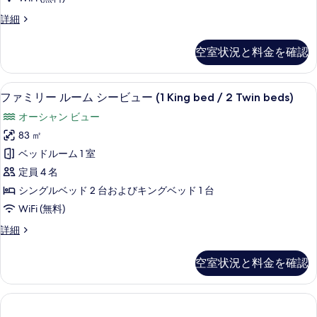
真
ャ
真
プ
詳細
を
ル
を
レ
表
ス
ジ
表
空室状況と料金を確認
デ
示
イ
示
ン
す
ー
シ
す
イタリアのフレッテ製シーツ、高級寝
フ
7
ャ
ファミリー ルーム シービュー (1 King bed / 2 Twin beds)
る
ト
る
ァ
ル
(2
オーシャン ビュー
ス
ミ
Bedrooms)
イ
83 ㎡
リ
ー
の
ベッドルーム 1 室
ト
ー
す
(2
定員 4 名
ル
Bedrooms)
べ
シングルベッド 2 台およびキングベッド 1 台
の
ー
て
WiFi (無料)
詳
ム
細
の
フ
詳細
シ
写
ァ
ー
ミ
真
空室状況と料金を確認
リ
ビ
を
ー
ュ
ル
表
ー
ー
示