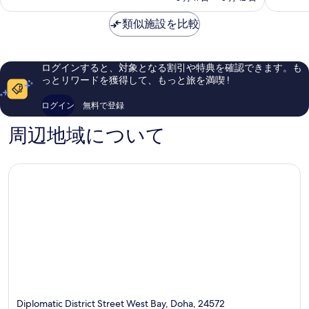
高
金
ハ
ー
素
に
は
ビ
類似施設を比較
ル
晴
素
￥27,595
ー
カ
ら
晴
チ
タ
し
ら
&
ー
い、
し
ログインすると、対象となる割引や特典を確認できます。も
ス
ル
口
い、
っとリワードを獲得して、もっと旅を満喫 !
パ
コ
口
by
ミ
コ
ログイン
無料で登録
IHG
473
ミ
ウ
件
1,002
周辺地域について
ェ
件
件
ス
の
件
ト
口
の
ベ
コ
口
イ
ミ
コ
ミ
Diplomatic District Street West Bay, Doha, 24572