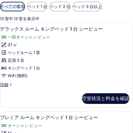
利
すべての客室
ベッド 1 台
ベッド 2 台
ベッド 3 台以上
用
可
13 室中 13 室を表示中
能
デラックス ルーム キングベッド 1 
デ
11
デラックス ルーム キングベッド 1 台 シービュー
な
ラ
客
一部オーシャン ビュー
ッ
室
37 ㎡
ク
の
ベッドルーム 1 室
ス
絞
定員 3 名
り
ル
キングベッド 1 台
込
ー
WiFi (無料)
み
ム
条
デ
詳細
キ
件
ラ
ン
ッ
空室状況と料金を確認
ク
グ
ス
ベ
ル
イタリアのフレッテ製シーツ、高級寝
プ
7
ー
プレミア ルーム キングベッド 1 台 シービュー
ッ
レ
ム
ド
オーシャン ビュー
キ
ミ
ン