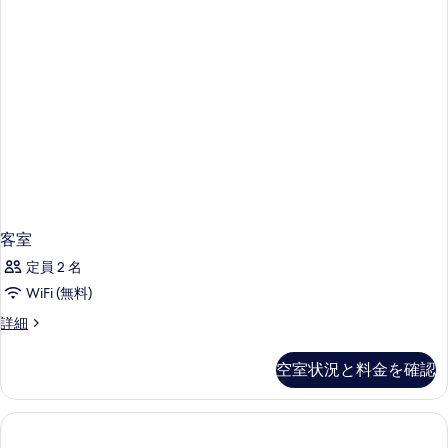
ム
(1
シ
す
King
ー
る
ビ
bed
ュ
/
ー
2
(1
King
Twin
bed
beds)
/
の
2
Twin
す
beds)
べ
の
客室
て
詳
定員 2 名
細
の
WiFi (無料)
写
客
詳細
真
室
を
の
空室状況と料金を確認
詳
表
細
示
す