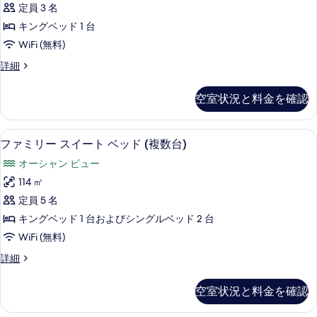
定員 3 名
Room
キングベッド 1 台
With
Sea
WiFi (無料)
View
Premier
詳細
の
King
Room
す
空室状況と料金を確認
With
べ
Sea
View
て
ファミリー スイート ベッド (複数台
フ
13
の
ファミリー スイート ベッド (複数台)
の
ァ
詳
オーシャン ビュー
細
写
ミ
114 ㎡
真
リ
定員 5 名
を
ー
キングベッド 1 台およびシングルベッド 2 台
表
ス
WiFi (無料)
示
イ
フ
詳細
す
ー
ァ
る
ト
ミ
空室状況と料金を確認
リ
ベ
ー