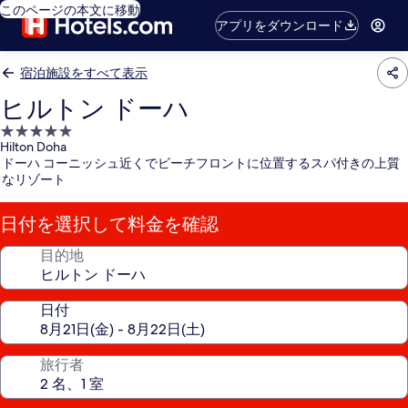
このページの本文に移動
アプリをダウンロード
宿泊施設をすべて表示
ヒルトン ドーハ
5.0
Hilton Doha
つ
ドーハ コーニッシュ近くでビーチフロントに位置するスパ付きの上質
星
なリゾート
宿
泊
日付を選択して料金を確認
施
設
目的地
日付
旅行者