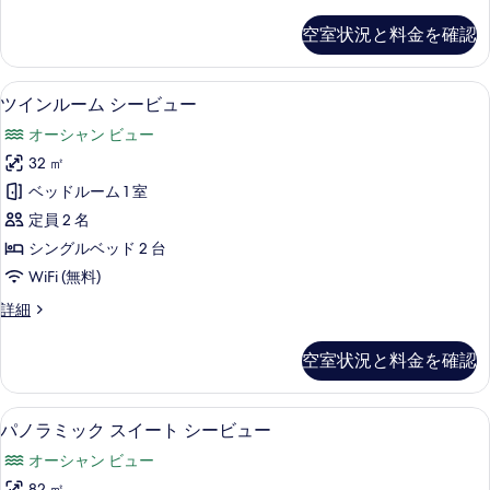
ー
の
ュ
る
1
ム
ー
す
空室状況と料金を確認
キ
台
の
べ
ン
詳
シ
グ
て
細
イタリアのフレッテ製シーツ、高級寝
ツ
7
ベ
ー
ツインルーム シービュー
の
イ
ッ
ビ
オーシャン ビュー
ド
写
ン
ュ
1
32 ㎡
真
ル
台
ー
ベッドルーム 1 室
シ
を
ー
の
ー
定員 2 名
表
ム
ビ
す
シングルベッド 2 台
ュ
示
シ
べ
WiFi (無料)
ー
す
ー
の
て
ツ
詳細
る
詳
ビ
イ
の
細
ュ
ン
写
空室状況と料金を確認
ル
ー
真
ー
の
ム
を
イタリアのフレッテ製シーツ、高級寝
パ
10
シ
パノラミック スイート シービュー
す
表
ノ
ー
べ
オーシャン ビュー
ビ
示
ラ
ュ
82 ㎡