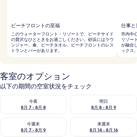
ビーチフロントの至福
仕事と
このウォーターフロント・リゾートで、ビーチサイド
市内中
の贅沢なひとときをお過ごしください。砂浜にはラウ
リゾー
ンジャー、傘、ビーチタオル、ビーチフロントのレス
が融合
トランとバーがあります。
ックス
客室のオプション
以下の期間の空室状況をチェック
今夜 8月 7 - 8月 8 の空室状況をチェック
明日 8月 8 - 8月 9 の空室
今夜
明日
8月 7 - 8月 8
8月 8 - 8月 9
今週末 8月 7 - 8月 9 の空室状況をチェック
来週末 8月 14 - 8月 16 の
今週末
来週末
8月 7 - 8月 9
8月 14 - 8月 16