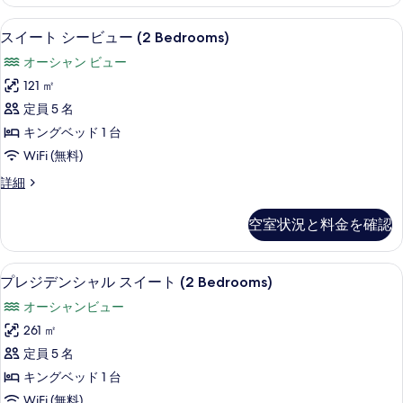
ス
写
グ
イ
部屋からの景観
ス
真
12
ー
スイート シービュー (2 Bedrooms)
ベ
イ
ト
を
ッ
オーシャン ビュー
キ
ー
表
ン
ド
121 ㎡
ト
示
グ
1
定員 5 名
ベ
シ
す
台
ッ
キングベッド 1 台
ー
る
ド
シ
WiFi (無料)
1
ビ
ー
台
ス
詳細
ュ
シ
イ
ビ
ー
ー
ー
ュ
空室状況と料金を確認
ビ
ト
(2
ュ
ー
シ
Bedrooms)
ー
ー
の
プレジデンシャル スイート (2 Bedro
プ
の
の
9
ビ
プレジデンシャル スイート (2 Bedrooms)
す
詳
レ
ュ
す
オーシャンビュー
細
ー
べ
ジ
べ
(2
261 ㎡
て
デ
Bedrooms)
て
定員 5 名
の
の
ン
の
詳
キングベッド 1 台
写
シ
細
写
WiFi (無料)