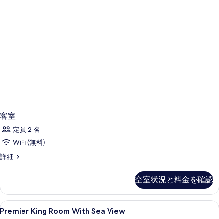
る
客室
定員 2 名
WiFi (無料)
客
詳細
室
の
空室状況と料金を確認
詳
細
Premier
イタリアのフレッテ製シーツ、高級寝
12
Premier King Room With Sea View
King