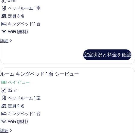
1
51 ㎡
ア
グ
台
ベッドルーム 1 室
ベ
ル
シ
ッ
定員 3 名
ー
ド
ー
キングベッド 1 台
1
ム
ビ
WiFi (無料)
台
キ
シ
ュ
プ
詳細
ー
ン
レ
ー
ビ
グ
ミ
ュ
の
空室状況と料金を確認
ア
ベ
ー
す
ル
の
ッ
ー
べ
詳
ルーム キングベッド 1 台 シービュ
ル
8
ム
ルーム キングベッド 1 台 シービュー
ド
細
て
ー
キ
1
ベイ ビュー
ン
の
ム
台
グ
32 ㎡
写
キ
ベ
シ
ベッドルーム 1 室
ッ
真
ン
ー
ド
定員 2 名
を
グ
1
ビ
キングベッド 1 台
台
表
ベ
ュ
WiFi (無料)
シ
示
ッ
ー
ー
ル
詳細
す
ビ
ド