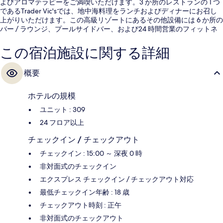
よびアロマテラピーをご満喫いただけます。3 か所のレストランの 1 つ
であるTrader Vic'sでは、地中海料理をランチおよびディナーにお召し
上がりいただけます。この高級リゾートにあるその他設備には 6 か所の
バー / ラウンジ、プールサイドバー、および24 時間営業のフィットネ
スクラブ (スタッフ常駐)があります。旅行者は親切なスタッフやビーチ
近くのロケーションを評価しています。
この宿泊施設に関する詳細
概要
ホテルの規模
ユニット : 309
24 フロア以上
チェックイン / チェックアウト
チェックイン : 15:00 ～ 深夜 0 時
非対面式のチェックイン
エクスプレス チェックイン / チェックアウト対応
最低チェックイン年齢 : 18 歳
チェックアウト時刻 : 正午
非対面式のチェックアウト