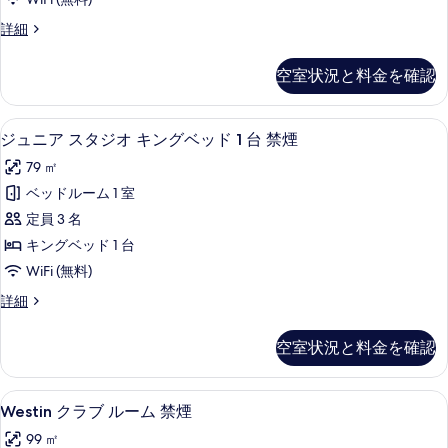
1
ッ
を
ブ
台
ド
エ
詳細
表
ル
1
グ
禁
示
台
ー
ゼ
煙
空室状況と料金を確認
禁
ク
す
ム
煙
の
テ
る
シ
の
ィ
す
ジュニア スタジオ キングベッド 1 
ジ
詳
6
ブ
ジュニア スタジオ キングベッド 1 台 禁煙
ン
べ
細
ュ
ル
グ
79 ㎡
ー
て
ニ
ム
ル
ベッドルーム 1 室
の
ア
シ
ベ
定員 3 名
ン
写
ス
グ
ッ
キングベッド 1 台
真
タ
ル
ド
WiFi (無料)
ベ
を
ジ
2
ッ
ジ
詳細
表
オ
ド
ュ
台
示
2
キ
ニ
禁
空室状況と料金を確認
台
ア
す
ン
禁
煙
ス
る
グ
煙
タ
の
Westin
Westin クラブ ルーム 禁煙 | 
の
7
ジ
Westin クラブ ルーム 禁煙
ベ
ク
す
詳
オ
ッ
99 ㎡
細
キ