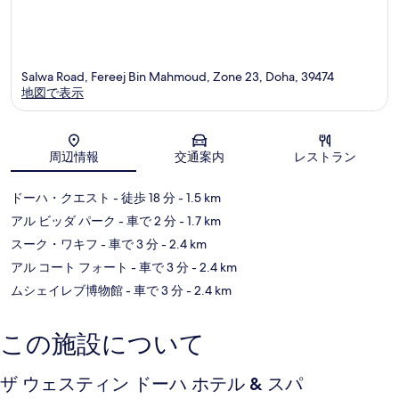
リ
ア
Salwa Road, Fereej Bin Mahmoud, Zone 23, Doha, 39474
地図で表示
地図
周辺情報
交通案内
レストラン
ドーハ・クエスト
- 徒歩 18 分
- 1.5 km
アル ビッダ パーク
- 車で 2 分
- 1.7 km
スーク・ワキフ
- 車で 3 分
- 2.4 km
アル コート フォート
- 車で 3 分
- 2.4 km
ムシェイレブ博物館
- 車で 3 分
- 2.4 km
この施設について
ザ ウェスティン ドーハ ホテル & スパ