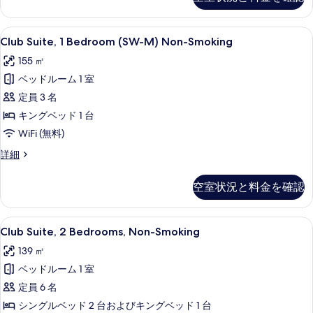
キ
の
る
ャ
す
ビ
Club
Club Suite, 1 Bedroom (SW
8
ン
Club Suite, 1 Bedroom (SW-M) Non-Smoking
べ
Suite,
禁
て
155 ㎡
煙
1
の
の
ベッドルーム 1 室
Bedroom
詳
(SW-
写
定員 3 名
細
M)
真
キングベッド 1 台
Non-
を
WiFi (無料)
Smoking
表
Club
詳細
の
Suite,
示
1
す
空室状況と料金を確認
す
Bedroom
べ
(SW-
る
て
M)
Club
Club Suite, 2 Bedrooms, 
6
Non-
Club Suite, 2 Bedrooms, Non-Smoking
の
Suite,
Smoking
139 ㎡
写
の
2
詳
ベッドルーム 1 室
真
Bedrooms,
細
Non-
定員 6 名
を
Smoking
シングルベッド 2 台およびキングベッド 1 台
表