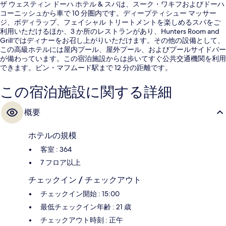
ザ ウェスティン ドーハ ホテル & スパは、スーク・ワキフおよびドーハ
コーニッシュから車で 10 分圏内です。ディープティシュー マッサー
ジ、ボディラップ、フェイシャル トリートメントを楽しめるスパをご
利用いただけるほか、3 か所のレストランがあり、Hunters Room and
Grillではディナーをお召し上がりいただけます。その他の設備として、
この高級ホテルには屋内プール、屋外プール、およびプールサイドバー
が備わっています。この宿泊施設からは歩いてすぐ公共交通機関を利用
できます。ビン・マフムード駅まで 12 分の距離です。
この宿泊施設に関する詳細
概要
ホテルの規模
客室 : 364
7 フロア以上
チェックイン / チェックアウト
チェックイン開始 : 15:00
最低チェックイン年齢 : 21 歳
チェックアウト時刻 : 正午