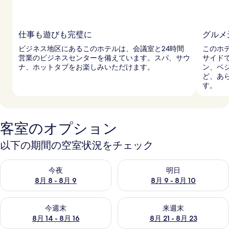
仕事も遊びも完璧に
グルメ
ビジネス地区にあるこのホテルは、会議室と24時間
このホ
営業のビジネスセンターを備えています。スパ、サウ
サイド
ナ、ホットタブをお楽しみいただけます。
ン、ベ
ど、あ
す。
客室のオプション
以下の期間の空室状況をチェック
今夜 8月 8 - 8月 9 の空室状況をチェック
明日 8月 9 - 8月 10 の空室
今夜
明日
8月 8 - 8月 9
8月 9 - 8月 10
今週末 8月 14 - 8月 16 の空室状況をチェック
来週末 8月 21 - 8月 23 の
今週末
来週末
8月 14 - 8月 16
8月 21 - 8月 23