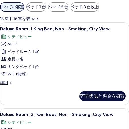
利
すべての客室
ベッド 1 台
ベッド 2 台
ベッド 3 台以上
用
可
16 室中 16 室を表示中
能
Deluxe
Deluxe Room, 1 King Bed, N
7
Deluxe Room, 1 King Bed, Non - Smoking, City View
な
Room,
客
シティビュー
1
室
50 ㎡
King
の
Bed,
ベッドルーム 1 室
絞
Non
定員 3 名
り
-
キングベッド 1 台
込
Smoking,
WiFi (無料)
み
City
条
Deluxe
詳細
View
件
Room,
の
1
空室状況と料金を確認
King
す
Bed,
べ
Non
Deluxe
部屋からの景観
8
-
て
Deluxe Room, 2 Twin Beds, Non - Smoking, City View
Room,
Smoking,
の
シティビュー
City
2
View