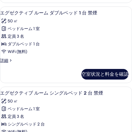
べ
テ
詳
を
ン
ィ
て
細
エグゼクティブ ルーム ダブルベッド 
エ
6
ブ
エグゼクティブ ルーム ダブルベッド 1 台 禁煙
表
グ
の
グ
ル
示
ル
50 ㎡
ー
写
ゼ
ム
す
ベ
ベッドルーム 1 室
真
ク
シ
る
ッ
定員 3 名
ン
を
テ
グ
ド
ダブルベッド 1 台
表
ィ
ル
2
WiFi (無料)
ベ
示
ブ
台
ッ
エ
詳細
す
ル
ド
グ
禁
る
2
ー
ゼ
煙
空室状況と料金を確認
台
ク
ム
禁
の
テ
ダ
煙
ィ
す
高級寝具、羽毛の掛け布団、ピロート
エ
の
9
ブ
エグゼクティブ ルーム シングルベッド 2 台 禁煙
ブ
べ
詳
グ
ル
ル
50 ㎡
細
ー
て
ゼ
ム
ベ
ベッドルーム 1 室
の
ク
ダ
ッ
定員 3 名
ブ
写
テ
ル
ド
シングルベッド 2 台
真
ィ
ベ
WiFi (無料)