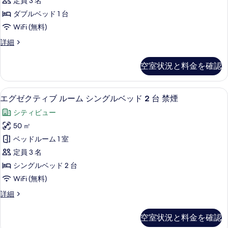
2
定員 3 名
す
ィ
ッ
台
ダブルベッド 1 台
ド
べ
ブ
喫
WiFi (無料)
2
て
ル
台
煙
エ
詳細
の
喫
ー
グ
可
煙
写
ム
ゼ
可
プ
空室状況と料金を確認
ク
真
ダ
プ
ー
テ
ー
を
ブ
ィ
ル
ル
高級寝具、羽毛の掛け布団、ピロート
エ
10
ブ
エグゼクティブ ルーム シングルベッド 2 台 禁煙
表
ル
ビ
ビ
グ
ル
ュ
示
ベ
シティビュー
ー
ュ
ゼ
ー
ム
す
ッ
50 ㎡
の
ー
ク
ダ
詳
る
ド
ベッドルーム 1 室
ブ
の
テ
細
1
ル
定員 3 名
す
ィ
ベ
台
シングルベッド 2 台
ッ
べ
ブ
禁
WiFi (無料)
ド
て
ル
1
煙
エ
詳細
の
台
ー
グ
の
禁
写
ム
ゼ
煙
す
空室状況と料金を確認
ク
真
シ
の