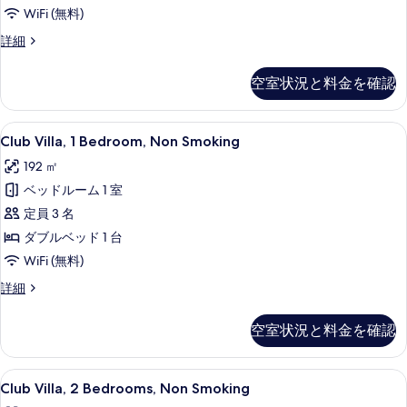
の
WiFi (無料)
示
す
す
Club
詳細
べ
Suite,
る
2
て
空室状況と料金を確認
Bedrooms,
の
Non-
Smoking
写
Club
Club Villa, 1 Bedroom, Non
8
の
Club Villa, 1 Bedroom, Non Smoking
真
Villa,
詳
192 ㎡
細
1
を
ベッドルーム 1 室
Bedroom,
表
Non
定員 3 名
示
Smoking
ダブルベッド 1 台
す
の
WiFi (無料)
る
す
Club
詳細
べ
Villa,
1
て
空室状況と料金を確認
Bedroom,
の
Non
Smoking
写
Club
Club Villa, 2 Bedrooms, No
7
の
Club Villa, 2 Bedrooms, Non Smoking
真
Villa,
詳