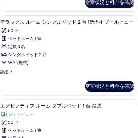
る
空室状況と料金を確認
ク
ン
ス
グ
ル
デラックス ルーム シングルベッド 2
デ
5
ー
デラックス ルーム シングルベッド 2 台 喫煙可 プールビュー
ベ
ラ
ム
ッ
50 ㎡
キ
ッ
ン
ド
ベッドルーム 1 室
ク
グ
1
定員 3 名
ベ
ス
台
ッ
シングルベッド 2 台
ル
ド
喫
WiFi (無料)
1
ー
煙
台
デ
詳細
ム
喫
ラ
可
煙
シ
ッ
プ
空室状況と料金を確認
可
ク
ン
プ
ー
ス
グ
ー
ル
ル
エグゼクティブ ルーム ダブルベッド 
エ
ル
7
ー
エグゼクティブ ルーム ダブルベッド 1 台 禁煙
ル
ビ
ビ
グ
ム
ベ
シティビュー
ュ
シ
ュ
ゼ
ー
ン
ッ
50 ㎡
ー
ク
の
グ
ド
ベッドルーム 1 室
詳
ル
の
テ
細
ベ