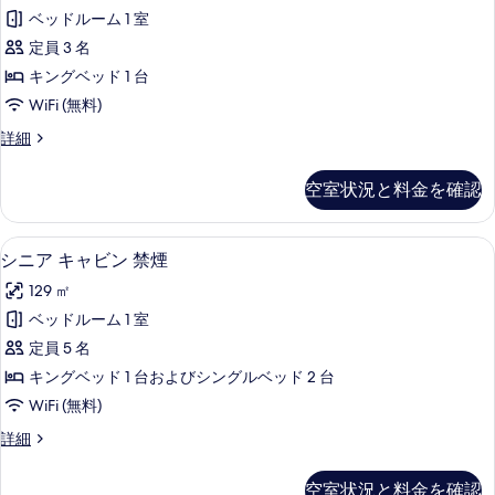
ラ
べ
ン
ド
ベッドルーム 1 室
ブ
て
グ
1
定員 3 名
ベ
ル
の
台
ッ
キングベッド 1 台
ー
写
ド
禁
WiFi (無料)
1
ム
真
煙
台
Westin
詳細
禁
を
禁
ク
の
煙
表
煙
ラ
す
空室状況と料金を確認
の
ブ
の
示
詳
べ
ル
す
す
細
ー
て
シニア キャビン 禁煙 | 高級寝具、
シ
8
ム
べ
シニア キャビン 禁煙
る
の
ニ
禁
て
129 ㎡
煙
写
ア
の
の
ベッドルーム 1 室
真
キ
詳
写
定員 5 名
細
を
ャ
真
キングベッド 1 台およびシングルベッド 2 台
表
ビ
を
WiFi (無料)
示
ン
表
シ
詳細
す
禁
ニ
示
る
煙
ア
す
空室状況と料金を確認