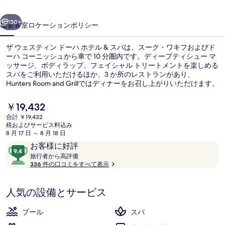
ン
前へ
次へ
ド
130+
概要
客室
ロケーション
ポリシー
ー
ザ ウェスティン ドーハ ホテル & スパは、スーク・ワキフおよびド
ハ
ーハ コーニッシュから車で 10 分圏内です。ディープティシュー マ
ッサージ、ボディラップ、フェイシャル トリートメントを楽しめる
ホ
スパをご利用いただけるほか、3 か所のレストランがあり、
テ
Hunters Room and Grillではディナーをお召し上がりいただけます。
その他の設備として、この高級ホテルには屋内プール、屋外プー
ル
ル、およびプールサイドバーが備わっています。この宿泊施設から
現
￥19,432
は歩いてすぐ公共交通機関を利用できます。ビン・マフムード駅ま
在
&
合計 ￥19,432
で 12 分の距離です。
の
税およびサービス料込み
ス
ロビー
料
8 月 17 日 ～ 8 月 18 日
金
口
10
パ
お客様に好評
は
コ
旅
段
旅行者から高評価
￥19,432
の
行
336 件の口コミをすべて表示
ミ
階
で
者
す
写
中
か
9.4、
人気の設備とサービス
ら
真
お
高
評
ギ
客
プール
スパ
価
様