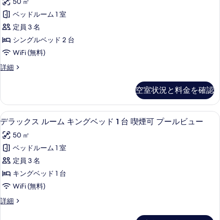
写
50 ㎡
Twin
の
真
Beds,
ベッドルーム 1 室
詳
を
Non
細
定員 3 名
-
表
シングルベッド 2 台
Smoking,
示
WiFi (無料)
City
す
Deluxe
詳細
View
Room,
る
の
2
空室状況と料金を確認
Twin
す
Beds,
べ
Non
デラックス ルーム キングベッド 1 
デ
6
-
て
デラックス ルーム キングベッド 1 台 喫煙可 プールビュー
ラ
Smoking,
の
50 ㎡
City
ッ
写
View
ベッドルーム 1 室
ク
の
真
定員 3 名
詳
ス
を
細
キングベッド 1 台
ル
表
WiFi (無料)
ー
示
デ
詳細
ム
ラ
す
キ
ッ