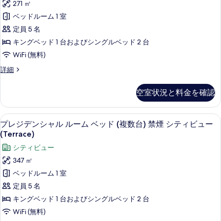
271 ㎡
細
2
を
ベッドルーム 1 室
Bedrooms,
表
Non
定員 5 名
示
Smoking
キングベッド 1 台およびシングルベッド 2 台
す
の
WiFi (無料)
る
す
Club
詳細
べ
Villa,
2
て
空室状況と料金を確認
Bedrooms,
の
Non
Smoking
写
プレジデンシャル ルーム ベッド (複数台
プ
11
の
プレジデンシャル ルーム ベッド (複数台) 禁煙 シティビュー
真
レ
詳
(Terrace)
細
を
ジ
シティビュー
表
デ
347 ㎡
示
ン
ベッドルーム 1 室
す
シ
定員 5 名
る
ャ
キングベッド 1 台およびシングルベッド 2 台
ル
WiFi (無料)