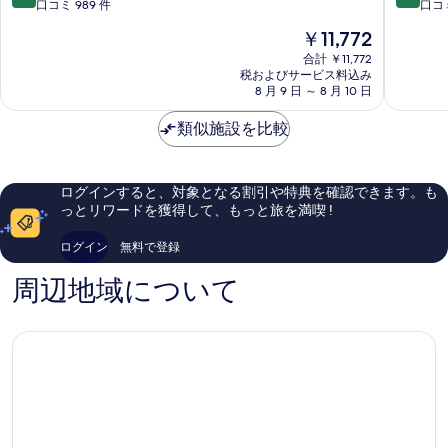
イ
キ
段
段
口コミ 989 件
口コミ
(Terrace)
の
ヒ
ス・
階
階
の
現
￥11,772
ル
シ
中
中
す
詳
在
ト
テ
9.0、
9.0、
合計 ￥11,772
細
べ
の
ン
ィ・
税およびサービス料込み
と
と
料
ホ
8 月 9 日 ～ 8 月 10 日
セ
て
て
て
金
テ
ン
も
も
の
は
ル
類似施設を比較
タ
素
素
￥11,772
写
ド
ー・
晴
晴
ー
ド
ら
ら
真
ハ
ー
し
し
ログインすると、対象となる割引や特典を確認できます。も
を
オ
ハ・
い、
い、
っとリワードを獲得して、もっと旅を満喫 !
ー
ホ
口
口
表
ル
テ
コ
コ
ログイン
無料で登録
示
ド
ル
ミ
ミ
タ
デ
989
407
す
周辺地域について
ウ
ィ
件
件
る
ン
プ
件
件
ア
ロ
の
の
ス・
マ
口
口
サ
テ
コ
コ
ラ
ィ
ミ
ミ
タ
ッ
ク
エ