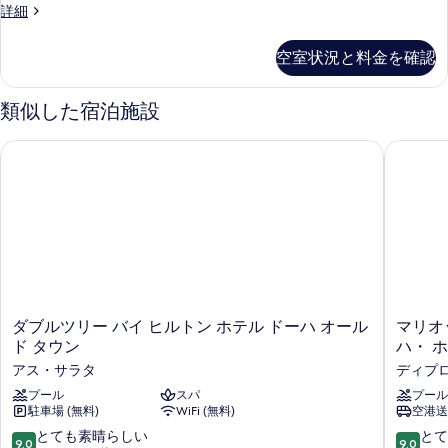
ル
プ
詳細
ー
レ
ジ
ム
空室状況と料金を確認
デ
ベ
ン
シ
ッ
類似した宿泊施設
ャ
ド
ル
ダブルツリー バイ ヒルトン ホテル ドーハ オールド タウン
マリオッ
ル
(複
ー
数
ム
台)
ベ
ッ
禁
ド
煙
(複
数
シ
台)
テ
禁
ダ
マ
ダブルツリー バイ ヒルトン ホテル ドーハ オール
マリオ
煙
ィ
ブ
リ
ド タウン
ハ・
シ
ル
オ
ビ
テ
アス・サラタ
ディプ
ツ
ッ
ィ
ュ
リ
プール
スパ
ト・
プール
ビ
駐車場 (無料)
WiFi (無料)
空港送
ー
マ
ー
ュ
バ
ー
10
10
とても素晴らしい
とて
(Terrace)
ー
9.0
9.0