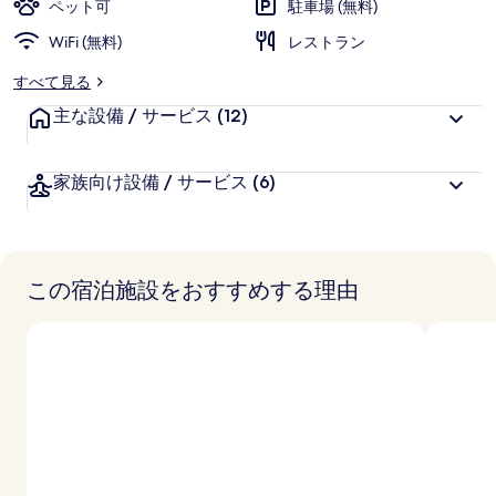
ャ
ペット可
駐車場 (無料)
に
ラ
WiFi (無料)
好
レストラン
評
リ
すべて見る
件
ー
主な設備 / サービス
の
(12)
口
コ
家族向け設備 / サービス
(6)
ミ
この宿泊施設をおすすめする理由