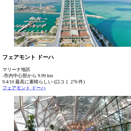
フェアモント ドーハ
マリーナ地区
‐
市内中心部から 9.99 km
9.4
/
10
最高に素晴らしい (口コミ 276 件)
フェアモント ドーハ