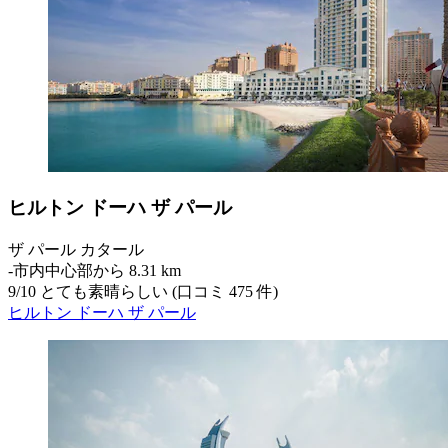
ヒルトン ドーハ ザ パール
ザ パール カタール
‐
市内中心部から 8.31 km
9
/
10
とても素晴らしい (口コミ 475 件)
ヒルトン ドーハ ザ パール