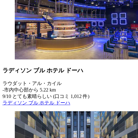
ラディソン ブル ホテル ドーハ
ラウダット・アル・カイル
‐
市内中心部から 5.22 km
9
/
10
とても素晴らしい (口コミ 1,012 件)
ラディソン ブル ホテル ドーハ