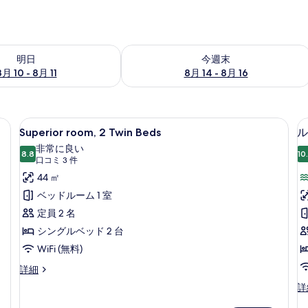
- 8月 11 の空室状況をチェック
今週末 8月 14 - 8月 16 の空室状況を
明日
今週末
8月 10 - 8月 11
8月 14 - 8月 16
具、羽毛の掛け布団、ピロートップベッド
Superior
エジプト綿のシーツ、高級寝具、羽毛
6
Superior room, 2 Twin Beds
ル
room,
非常に良い
2
8.8
10
10 点中 8.8
(口
口コミ 3 件
Twin
コ
44 ㎡
Beds
ミ
ベッドルーム 1 室
の
3
定員 2 名
件)
す
シングルベッド 2 台
べ
WiFi (無料)
て
Superior
詳細
の
room,
1
ル
詳
写
2
ー
Twin