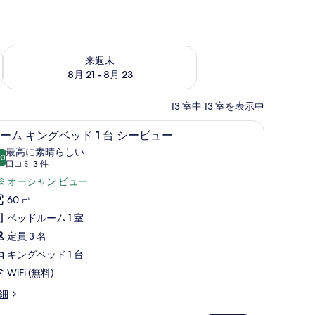
チェック
来週末 8月 21 - 8月 23 の空室状況をチェック
来週末
8月 21 - 8月 23
13 室中 13 室を表示中
の掛け布団、ピロートップベッド
エジプト綿のシーツ、高級寝具、羽毛の掛け
ル
5
ーム キングベッド 1 台 シービュー
ー
最高に素晴らしい
.0
10 点中 10.0
ム
(口
口コミ 3 件
コ
キ
オーシャン ビュー
ミ
ン
60 ㎡
3
グ
ベッドルーム 1 室
件)
ベ
定員 3 名
ッ
キングベッド 1 台
ド
WiFi (無料)
細
台