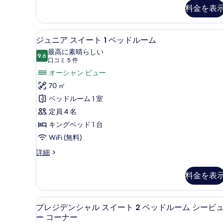
真
Bed
料金を表
を
の
詳
表
エジプト綿のシーツ、高級寝
ジ
細
6
ジュニア スイート 1 ベッドルーム
示
ュ
最高に素晴らしい
す
9.6
10 点中 9.6
ニ
(口
口コミ 5 件
る
コ
ア
オーシャン ビュー
ミ
ス
70 ㎡
5
イ
ベッドルーム 1 室
件)
ー
定員 4 名
ト
キングベッド 1 台
1
WiFi (無料)
ベ
ジ
詳細
ュ
ッ
ニ
ド
料金を表
ア
ル
ス
イ
ー
エジプト綿のシーツ、高級寝
プ
11
ー
プレジデンシャル スイート 2 ベッドルーム シービ
ム
レ
ト
ー コーナー