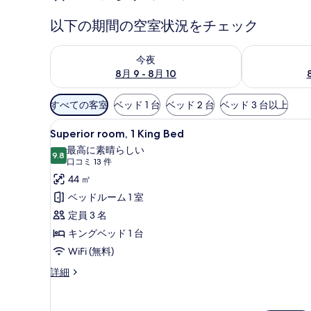
以下の期間の空室状況をチェック
今夜 8月 9 - 8月 10 の空室状況をチェック
明日 8月 10 
今夜
8月 9 - 8月 10
利
すべての客室
ベッド 1 台
ベッド 2 台
ベッド 3 台以上
用
Superior
エジプト綿のシーツ、高級寝
可
7
Superior room, 1 King Bed
room,
能
最高に素晴らしい
1
9.8
な
10 点中 9.8
(口
口コミ 13 件
King
客
コ
44 ㎡
Bed
室
ミ
ベッドルーム 1 室
の
の
13
定員 3 名
絞
件)
す
キングベッド 1 台
り
べ
WiFi (無料)
込
て
み
Superior
詳細
の
条
room,
写
1
件
King