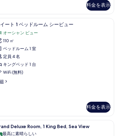
シ
料金を表示
ー
ーム | エジプト綿のシーツ、高級寝具、羽毛の掛け布団、ピロートップベッド
ビ
スイート 1 ベッドルーム シービュー | 
ス
9
イート 1 ベッドルーム シービュー
ュ
イ
オーシャン ビュー
ー
ー
110 ㎡
の
ト
ベッドルーム 1 室
す
定員 4 名
ベ
べ
キングベッド 1 台
ッ
て
WiFi (無料)
ド
の
細
ル
写
ー
真
ム
を
シ
料金を表示
表
ー
示
の掛け布団、ピロートップベッド
ビ
rand
エジプト綿のシーツ、高級寝具、羽毛の掛け
す
6
and Deluxe Room, 1 King Bed, Sea View
eluxe
ュ
る
最高に素晴らしい
8