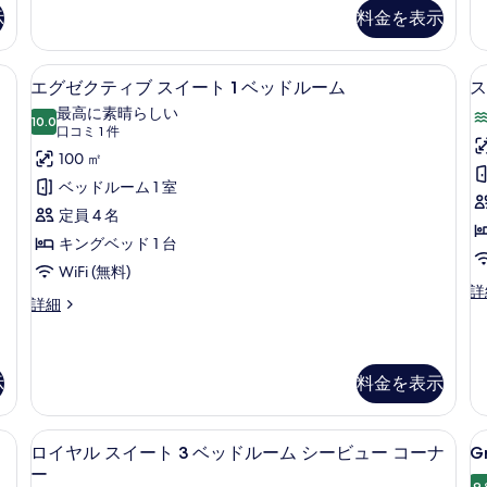
真
ム
Beds
示
料金を表示
キ
を
の
ン
詳
表
グ
具、羽毛の掛け布団、ピロートップベッド
エグゼクティブ スイート 1 ベッドル
エ
細
8
ベ
エグゼクティブ スイート 1 ベッドルーム
ス
示
グ
ッ
最高に素晴らしい
す
10.0
ド
10 点中 10.0
ゼ
(口
口コミ 1 件
1
る
コ
ク
100 ㎡
台
ミ
シ
1
テ
ベッドルーム 1 室
ー
1
ィ
定員 4 名
ビ
件)
ュ
ブ
キングベッド 1 台
ー
ス
WiFi (無料)
の
ス
詳
詳
イ
エ
詳細
イ
細
グ
ー
ー
ゼ
ト
ト
ク
1
テ
示
料金を表示
1
ベ
ィ
ッ
ベ
ブ
ド
具、羽毛の掛け布団、ピロートップベッド
ッ
エジプト綿のシーツ、高級寝具、羽毛
G
ロ
ス
ル
11
ュ
ロイヤル スイート 3 ベッドルーム シービュー コーナ
Gr
イ
D
ド
ー
イ
ー
ー
ム
9.