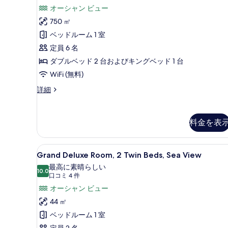
1
の
ジ
オーシャン ビュー
ベ
す
デ
ッ
750 ㎡
ド
べ
ン
ベッドルーム 1 室
ル
て
シ
ー
定員 6 名
ム
の
ャ
ダブルベッド 2 台およびキングベッド 1 台
の
写
ル
詳
WiFi (無料)
真
細
ス
プ
詳細
を
イ
レ
ジ
表
ー
デ
料金を表
示
ト
ン
シ
す
2
ャ
ベ
Grand
ビーチ / オーシャン ビュー
る
6
ル
Grand Deluxe Room, 2 Twin Beds, Sea View
Deluxe
ッ
ス
最高に素晴らしい
イ
Room,
10.0
ド
10 点中 10.0
(口
口コミ 4 件
ー
2
コ
ル
オーシャン ビュー
ト
Twin
ミ
2
ー
44 ㎡
Beds,
ベ
4
ム
ベッドルーム 1 室
ッ
Sea
件)
ド
定員 2 名