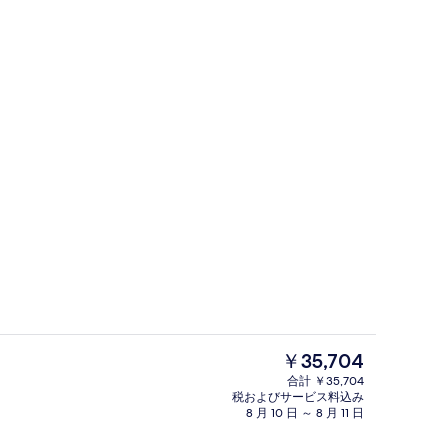
4 か所のバー / ラウンジ、プールサ
よる動画
現
￥35,704
在
合計 ￥35,704
の
税およびサービス料込み
ー / ラウンジ、プールサイドバー、ビーチバー
部屋からの景観
料
8 月 10 日 ～ 8 月 11 日
金
は