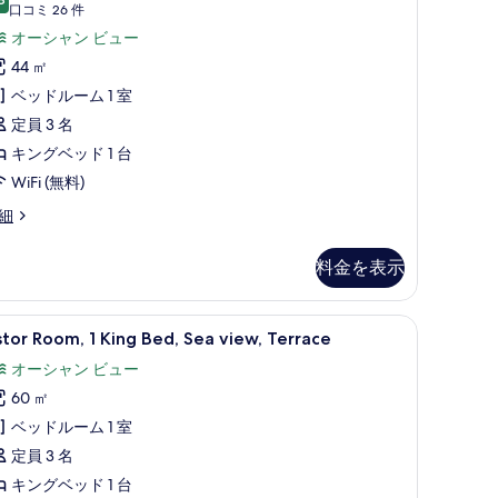
oom,
ー
10 点中 9.8
(口
口コミ 26 件
コ
の
オーシャン ビュー
ing
ミ
す
44 ㎡
ed,
26
べ
ベッドルーム 1 室
ea
件)
て
定員 3 名
iew
の
キングベッド 1 台
の
写
WiFi (無料)
す
真
べ
rand
細
luxe
を
て
om,
料金を表示
表
の
ng
示
写
d,
ュー (Corner) | エジプト綿のシーツ、高級寝具、羽毛の掛け布団、ピロート
stor
エジプト綿のシーツ、高級寝具、羽毛の掛け
す
真
6
a
tor Room, 1 King Bed, Sea view, Terrace
oom,
る
ew
を
オーシャン ビュー
表
60 ㎡
ing
示
ed,
ベッドルーム 1 室
す
ea
定員 3 名
る
iew,
キングベッド 1 台