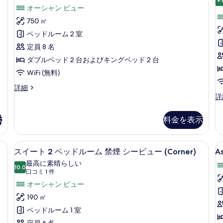
R
ル
ヤ
ト
オーシャン ビュー
シ
1
1
ー
ル
ー
750 ㎡
ベ
K
ビ
ム
ス
ッ
ベッドルーム 2 室
B
ュ
ド
の
イ
ー
S
定員 8 名
ル
の
す
ー
V
ー
ダブルベッド 2 台およびキングベッド 2 台
詳
べ
ム
ト
細
WiFi (無料)
の
て
3
詳
ロ
詳細
ベ
の
細
イ
G
詳
ヤ
De
ッ
写
ル
Ro
ド
示
料金を表示
真
ス
1
ル
イ
Ki
を
ー
Be
ー
スイート 2 ベッドルーム 禁煙 シービ
A
ス
表
11
ト
Se
スイート 2 ベッドルーム 禁煙 シービュー (Corner)
As
R
ム
イ
示
3
Vi
最高に素晴らしい
ベ
10.0
の
1
シ
10 点中 10.0
ー
す
(口
口コミ 1 件
ッ
詳
K
コ
ー
ト
オーシャン ビュー
る
ド
細
B
ミ
ル
ビ
2
190 ㎡
S
ー
1
ベ
ュ
ベッドルーム 1 室
ム
v
件)
シ
ッ
定員 6 名