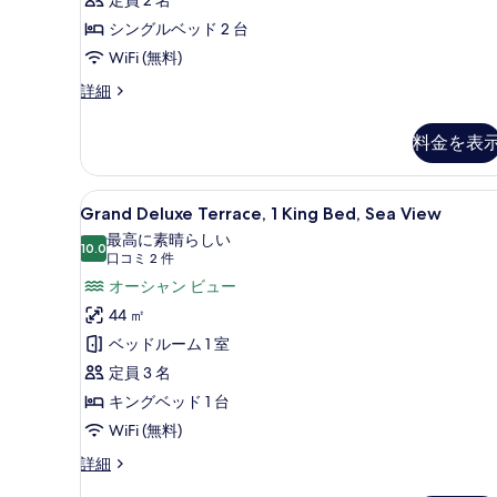
シ
View
ル
ー
シングルベッド 2 台
の
ー
ビ
ム
WiFi (無料)
す
シ
ュ
べ
Grand
詳細
ー
Deluxe
ー
ビ
て
Room,
ュ
料金を表
コ
の
2
ー
Twin
ー
写
コ
Beds,
ー
Grand
Grand Deluxe Terrace
ナ
真
8
Sea
Grand Deluxe Terrace, 1 King Bed, Sea View
ナ
Deluxe
ー
View
を
ー
最高に素晴らしい
の
Terrace,
10.0
の
10 点中 10.0
の
(口
口コミ 2 件
表
詳
1
詳
コ
オーシャン ビュー
す
細
示
細
King
ミ
44 ㎡
べ
す
Bed,
2
ベッドルーム 1 室
て
る
Sea
件)
定員 3 名
の
View
キングベッド 1 台
写
の
WiFi (無料)
真
す
を
べ
Grand
詳細
Deluxe
表
て