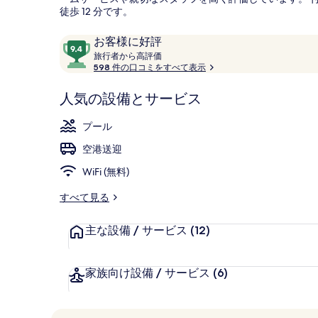
徒歩 12 分です。
口
10
お客様に好評
外観
コ
旅
段
旅行者から高評価
行
598 件の口コミをすべて表示
ミ
階
者
中
か
人気の設備とサービス
9.4、
ら
お
高
プール
評
客
価
空港送迎
様
に
WiFi (無料)
好
評
すべて見る
件
の
主な設備 / サービス
(12)
口
コ
家族向け設備 / サービス
(6)
ミ