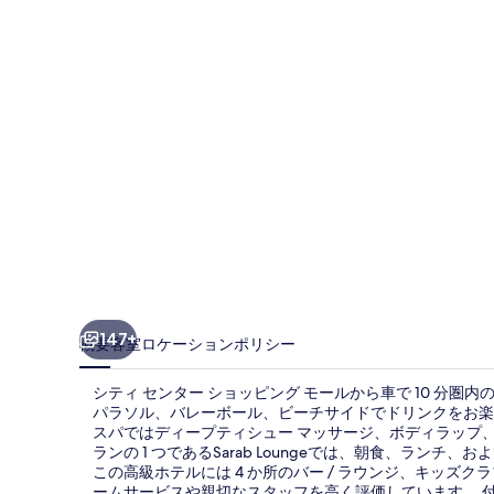
ジ
ス
ド
ー
ハ
の
写
真
ギ
ャ
147+
概要
客室
ロケーション
ポリシー
ラ
シティ センター ショッピング モールから車で 10 分圏
リ
パラソル、バレーボール、ビーチサイドでドリンクをお楽
スパではディープティシュー マッサージ、ボディラップ、
ー
ランの 1 つであるSarab Loungeでは、朝食、ラ
この高級ホテルには 4 か所のバー / ラウンジ、キッズ
ームサービスや親切なスタッフを高く評価しています。 