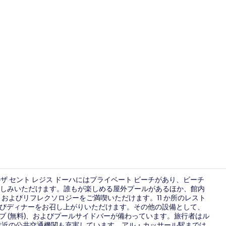
宿泊施設に
内のザ セント レジス ドーハにはプライベート ビーチがあり、ビーチ
しみいただけます。誰もが楽しめる屋外プールがあるほか、館内
およびリフレクソロジーをご満喫いただけます。11 か所のレスト
4 か所のバ
ンチ、およびディナーをお召し上がりいただけます。その他の設備として、
クラブ (無料)、およびプールサイドバーが備わっています。旅行者はル
付近の公共交通機関も充実しています。アル・カッサール駅までは