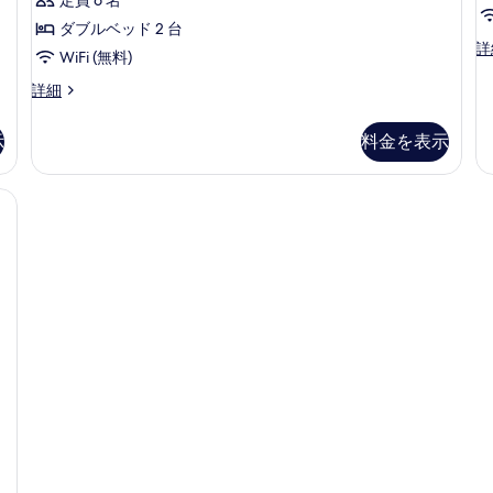
ー
T
ー
ド
コ
ダブルベッド 2 台
ビ
As
詳
ル
ー
ュ
WiFi (無料)
Ro
ー
ー
ナ
1
ス
詳細
コ
Ki
イ
ム
ー
ー
Be
ー
ナ
禁
示
料金を表示
の
Se
ト
ー
vi
煙
2
す
の
Te
ベ
詳
, 1 King Bed, Sea View | エジプト綿のシーツ、高級寝具、羽毛の掛け布団、ピロー
シ
べ
の
ッ
細
ー
詳
て
ド
細
ル
ビ
の
ー
ュ
写
ム
禁
ー
真
煙
(Corner)
を
シ
の
ー
表
ビ
す
示
ュ
べ
ー
す
(Corner)
て
る
の
の
詳