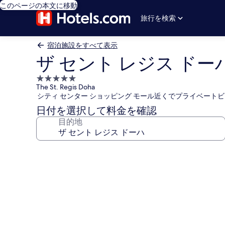
このページの本文に移動
旅行を検索
宿泊施設をすべて表示
ザ セント レジス ドー
5.0
The St. Regis Doha
つ
シティ センター ショッピング モール近くでプライベート
星
日付を選択して料金を確認
宿
目的地
泊
施
設
ザ
セ
ン
ト
レ