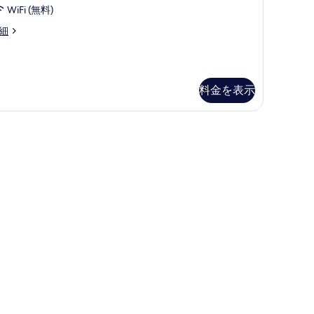
errace
WiFi (無料)
の
tor
細
す
om,
べ
ng
て
d,
料金を表示
の
a
ew,
写
rrace
トップベッド
真
を
表
示
す
る