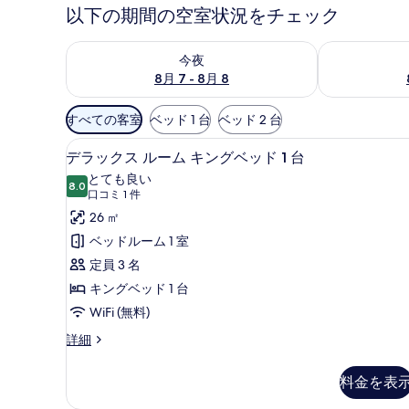
以下の期間の空室状況をチェック
今夜 8月 7 - 8月 8 の空室状況をチェック
明日 8月 8 
今夜
8月 7 - 8月 8
利
すべての客室
ベッド 1 台
ベッド 2 台
用
ミニバー、セーフティボックス
デ
可
8
デラックス ルーム キングベッド 1 台
ラ
能
とても良い
8.0
な
10 点中 8.0
ッ
(口
口コミ 1 件
客
コ
ク
26 ㎡
室
ミ
ス
ベッドルーム 1 室
の
1
ル
定員 3 名
絞
件)
ー
キングベッド 1 台
り
ム
WiFi (無料)
込
み
キ
デ
詳細
条
ラ
ン
ッ
件
料金を表
グ
ク
ス