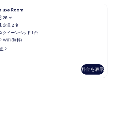
ー
フティボックス (室内)、デスク、ノートパソコン用作業スペース
eluxe
ミニバー、セーフティボックス (室内)、デ
ム
5
eluxe Room
oom
の
25 ㎡
の
す
定員 2 名
す
べ
クイーンベッド 1 台
べ
て
WiFi (無料)
て
の
luxe
細
の
写
oom
写
真
真
を
料金を表示
を
表
表
示
)、デスク、ノートパソコン用作業スペース
示
す
す
る
る