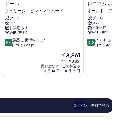
ビ
ン
ドーハ
レニアム ホテル
エ
グ
フェリージ・ビン・マフムード
オールド・アル・ガニム
ラ
ス
レ
プール
ゲ
プール
スパ
スパ
イ
ー
駐車場あり
空港送迎
ハ
ト
WiFi (無料)
WiFi (無料)
ー
ホ
10
10
ン
最高に素晴らしい
テ
とても良い
9.4
8.0
段
段
バ
口コミ 229 件
ル
口コミ 480 件
階
階
イ
ド
現
￥8,861
中
中
ロ
ー
在
9.4、
8.0、
タ
合計 ￥8,861
ハ、
の
税およびサービス料込み
税およ
最
と
ナ
ミ
料
8 月 13 日 ～ 8 月 14 日
8 
高
て
ド
レ
金
に
も
ー
ニ
は
素
良
ハ
ア
￥8,861
晴
い、
フ
ム
ら
口
ェ
ホ
し
コ
リ
テ
い、
ミ
ー
ル
ログイン
無料で登録
口
480
ジ・
オ
コ
件
ビ
ー
ミ
件
ン・
ル
229
の
マ
ド・
件
口
フ
ア