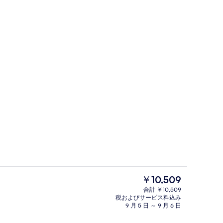
グランド スイート | リビング エリア 
現
￥10,509
在
合計 ￥10,509
の
税およびサービス料込み
ブレックファスト)、毎日提供 (有料)
フロント
料
9 月 5 日 ～ 9 月 6 日
金
は