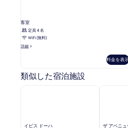
の
細
写
真
客室
を
定員 4 名
表
WiFi (無料)
示
客
詳細
す
室
の
る
料金を表
詳
細
類似した宿泊施設
イビス ドーハ
ザ アベニュー
イ
ザ
イビス ドーハ
ザ アベニュ