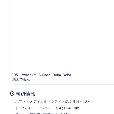
の
口
コ
ミ
105, Jawaan St., Al Sadd, Doha, Doha
地図で表示
周辺情報
ハマド・メディカル・シティ
- 徒歩 11 分
- 1.0 km
ドーハ コーニッシュ
- 車で 4 分
- 4.3 km
地