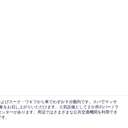
レストラン
よびスーク・ワキフから車でわずか 5 分圏内です。スパでマッサ
をお召し上がりいただけます。人気設備として 2 か所のバー / ラ
スセンターがあります。周辺ではさまざまな公共交通機関を利用でき
朝食 (フル 
です。