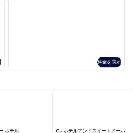
room
示
写
の
す
詳
真
細
る
を
表
示
す
る
示
料金を表示
 ホテル
C - ホテルアンドスイートドーハ
C
ー ホテル
C - ホテルアンドスイートドーハ