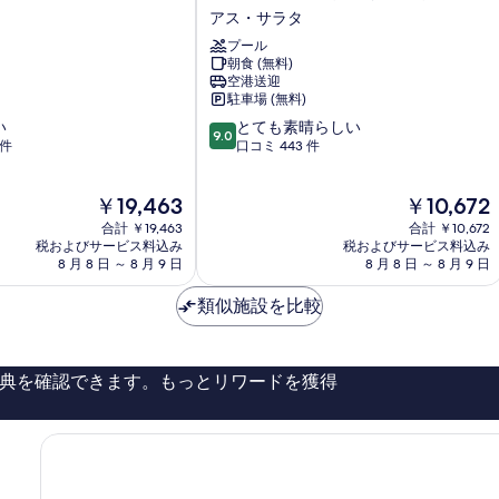
-
アス・サラタ
ホ
プール
テ
朝食 (無料)
ル
空港送迎
ア
駐車場 (無料)
ン
10
い
とても素晴らしい
ド
9.0
段
 件
口コミ 443 件
ス
階
イ
中
ー
現
現
￥19,463
￥10,672
9.0、
ト
在
在
と
合計 ￥19,463
ド
合計 ￥10,672
の
の
て
税およびサービス料込み
税およびサービス料込み
ー
料
料
8 月 8 日 ～ 8 月 9 日
8 月 8 日 ～ 8 月 9 日
も
ハ
金
金
素
ア
は
は
類似施設を比較
晴
ス・
￥19,463
￥10,672
ら
サ
し
ラ
い、
タ
典を確認できます。もっとリワードを獲得
口
コ
ミ
443
件
件