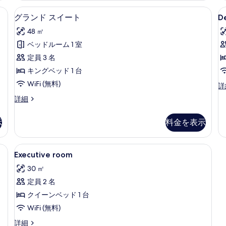
の
ン
ダ
 (室内)、デスク、ノートパソコン用作業スペース
グランド スイート | ミニバー、セー
D
グ
す
ル
ブ
9
グランド スイート
D
R
ー
ル
ラ
べ
48 ㎡
ム
ル
ン
て
の
ー
ベッドルーム 1 室
ド
詳
ム
の
定員 3 名
細
の
ス
写
詳
キングベッド 1 台
イ
真
細
WiFi (無料)
De
詳
ー
を
R
グ
詳細
ト
の
表
ラ
詳
の
ン
示
細
示
料金を表示
ド
す
す
ス
べ
る
イ
Executive
ミニバー、セーフティボックス (室内
4
ー
Executive room
て
room
ト
の
30 ㎡
の
の
詳
写
定員 2 名
す
細
真
クイーンベッド 1 台
べ
を
WiFi (無料)
て
表
Executive
詳細
の