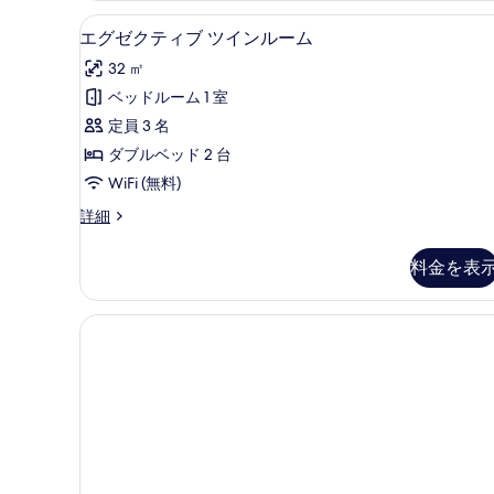
ベ
ル
ミニバー、セーフティボックス
エ
ッ
4
ー
エグゼクティブ ツインルーム
グ
ム
ド
32 ㎡
キ
ゼ
1
ン
ベッドルーム 1 室
台
ク
グ
定員 3 名
ベ
の
テ
ッ
ダブルベッド 2 台
す
ィ
ド
WiFi (無料)
1
べ
ブ
台
エ
詳細
て
ツ
の
グ
の
詳
イ
ゼ
料金を表
細
ク
写
ン
テ
真
ル
ィ
ブ
を
ー
ツ
表
ム
イ
ン
示
の
ル
す
す
ー
る
ム
べ
の
て
詳