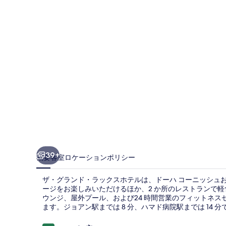
ラ
ッ
ク
ス
ホ
テ
ル
の
写
真
39+
概要
客室
ロケーション
ポリシー
ギ
ザ・グランド・ラックスホテルは、ドーハ コーニッシュお
ャ
ージをお楽しみいただけるほか、2 か所のレストランで軽食
ウンジ、屋外プール、および24 時間営業のフィットネ
ラ
ます。ジョアン駅までは 8 分、ハマド病院駅までは 14 分
リ