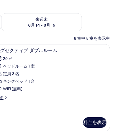
ェック
来週末 8月 14 - 8月 16 の空室状況をチェック
来週末
8月 14 - 8月 16
8 室中 8 室を表示中
)、デスク、ノートパソコン用作業スペース
ミニバー、セーフティボックス (室内)、デ
エ
6
グゼクティブ ダブルルーム
グ
26 ㎡
ゼ
ベッドルーム 1 室
ク
定員 3 名
テ
キングベッド 1 台
ィ
WiFi (無料)
ブ
細
ダ
ブ
ル
料金を表示
ル