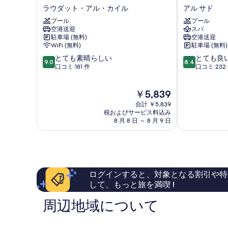
ビ
ア
ラウダット・アル・カイル
アル サド
ス
ベ
プール
プール
ド
ニ
空港送迎
スパ
ー
ュ
駐車場 (無料)
空港送迎
ハ
ー
WiFi (無料)
駐車場 (無料)
ラ
ホ
10
10
とても素晴らしい
とても良
ウ
テ
9.0
8.4
段
段
口コミ 181 件
口コミ 232
ダ
ル
階
階
ッ
ア
中
中
ト・
ル
現
￥5,839
9.0、
8.4、
ア
サ
在
と
と
ル・
合計 ￥5,839
ド
の
て
て
税およびサービス料込み
カ
料
8 月 8 日 ～ 8 月 9 日
も
も
イ
金
素
良
ル
は
晴
い、
￥5,839
ら
口
し
コ
い、
ミ
ログインすると、対象となる割引や特
口
232
して、もっと旅を満喫 !
コ
件
ミ
件
周辺地域について
181
の
件
口
件
コ