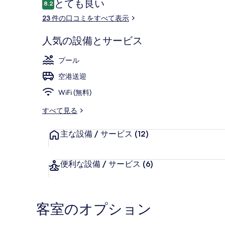
口
とても良い
8.2
ー
10段階中8.2
コ
23 件の口コミをすべて表示
ミ
屋外プール、
人気の設備とサービス
プール
空港送迎
WiFi (無料)
すべて見る
主な設備 / サービス
(12)
便利な設備 / サービス
(6)
客室のオプション