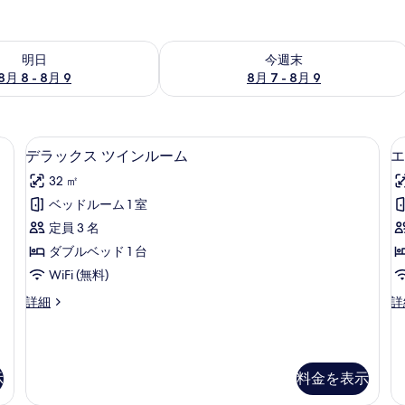
- 8月 9 の空室状況をチェック
今週末 8月 7 - 8月 9 の空室状況をチ
明日
今週末
8月 8 - 8月 9
8月 7 - 8月 9
 (室内)、デスク、ノートパソコン用作業スペース
ミニバー、セーフティボックス (室内
デ
4
デラックス ツインルーム
エ
ラ
32 ㎡
ッ
ベッドルーム 1 室
ク
定員 3 名
ス
ダブルベッド 1 台
ツ
WiFi (無料)
イ
デ
エ
詳細
詳
ン
ラ
グ
ル
ッ
ゼ
ク
ク
ー
ス
テ
示
料金を表示
ム
ツ
ィ
イ
ブ