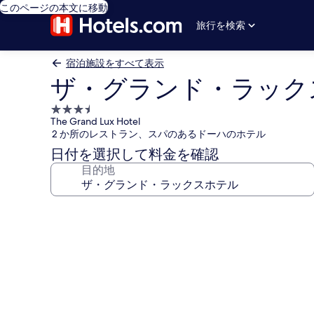
このページの本文に移動
旅行を検索
宿泊施設をすべて表示
ザ・グランド・ラック
3.5
The Grand Lux Hotel
つ
2 か所のレストラン、スパのあるドーハのホテル
星
日付を選択して料金を確認
宿
目的地
泊
施
設
ザ・
グ
ラ
ン
ド・