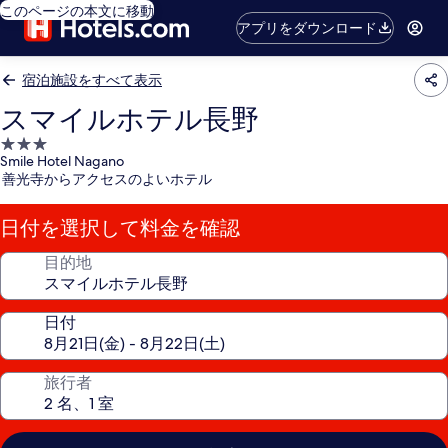
このページの本文に移動
アプリをダウンロード
宿泊施設をすべて表示
スマイルホテル長野
3.0
Smile Hotel Nagano
つ
善光寺からアクセスのよいホテル
星
宿
日付を選択して料金を確認
泊
施
目的地
設
日付
旅行者