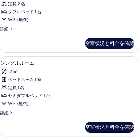
を
定員 2 名
Room
表
ダブルベッド 1 台
の
示
WiFi (無料)
す
す
べ
Standard
詳細
Double
る
て
Room
空室状況と料金を確認
の
の
詳
写
細
シングルルーム | デスク、WiFi (無料)
シ
真
6
シングルルーム
ン
を
12 ㎡
グ
表
ベッドルーム 1 室
ル
示
定員 1 名
ル
す
セミダブルベッド 1 台
ー
る
WiFi (無料)
ム
シ
詳細
の
ン
す
グ
空室状況と料金を確認
ル
べ
ル