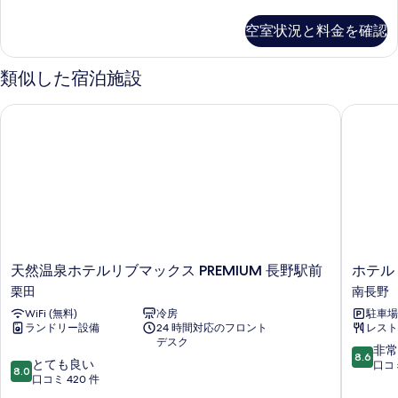
ン
る
の
グ
空室状況と料金を確認
ル
す
ル
べ
ー
類似した宿泊施設
ム
て
の
天然温泉ホテルリブマックス PREMIUM 長野駅前
ホテル J
の
詳
細
写
真
を
表
示
す
天
ホ
天然温泉ホテルリブマックス PREMIUM 長野駅前
ホテル 
る
然
テ
栗田
南長野
温
ル
WiFi (無料)
冷房
駐車場
泉
JAL
ランドリー設備
24 時間対応のフロント
レスト
ホ
シ
デスク
テ
テ
10
非常
8.6
10
ル
とても良い
ィ
段
口コミ
8.0
段
リ
口コミ 420 件
長
階
階
ブ
野
中