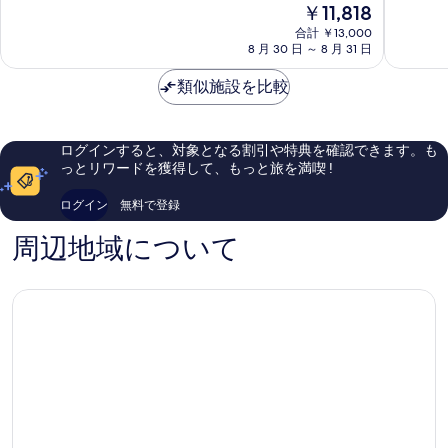
現
￥11,818
中
マ
南
8.6、
在
8.0、
ッ
合計 ￥13,000
長
非
の
8 月 30 日 ～ 8 月 31 日
と
ク
野
常
料
て
ス
に
金
類似施設を比較
も
PREMIUM
良
は
良
長
い、
￥11,818
い、
野
口
口
駅
コ
ログインすると、対象となる割引や特典を確認できます。も
コ
前
ミ
っとリワードを獲得して、もっと旅を満喫 !
ミ
栗
1,002
420
田
件
ログイン
無料で登録
件
件
件
の
周辺地域について
の
口
口
コ
コ
ミ
ミ