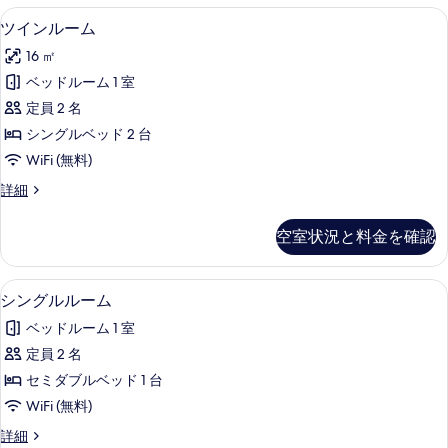
て
ー
ツインルーム | デスク、WiFi (無料)
ツ
6
ム
ツインルーム
の
イ
の
写
16 ㎡
詳
ン
細
真
ベッドルーム 1 室
ル
を
定員 2 名
ー
表
シングルベッド 2 台
ム
示
WiFi (無料)
の
す
ツ
詳細
す
イ
る
べ
ン
空室状況と料金を確認
ル
て
ー
の
ム
シングルルーム | デスク、WiFi (無料)
シ
4
の
シングルルーム
写
ン
詳
真
ベッドルーム 1 室
細
グ
を
定員 2 名
ル
表
セミダブルベッド 1 台
ル
示
WiFi (無料)
ー
す
シ
詳細
ム