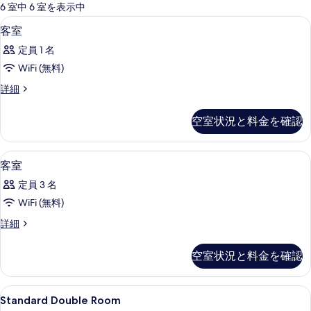
可
6 室中 6 室を表示中
能
デスク、WiFi (無料)
客
5
客室
な
室
客
定員 1 名
の
室
WiFi (無料)
す
の
客
詳細
べ
絞
室
り
て
の
空室状況と料金を確認
込
詳
の
細
み
写
条
デスク、WiFi (無料)
客
1
客室
真
件
室
を
定員 3 名
の
表
WiFi (無料)
す
示
客
詳細
べ
室
す
て
の
空室状況と料金を確認
る
詳
の
細
写
Standard
デスク、WiFi (無料)
1
Standard Double Room
真
Double