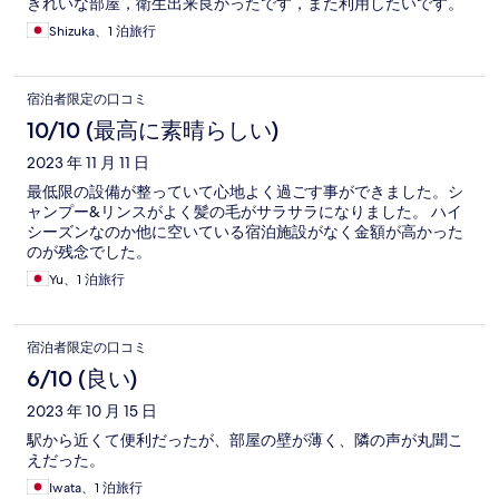
きれいな部屋，衛生出来良かったです，また利用したいです。
Shizuka、1 泊旅行
宿泊者限定の口コミ
10/10 (最高に素晴らしい)
2023 年 11 月 11 日
最低限の設備が整っていて心地よく過ごす事ができました。シ
ャンプー&リンスがよく髪の毛がサラサラになりました。 ハイ
シーズンなのか他に空いている宿泊施設がなく金額が高かった
のが残念でした。
Yu、1 泊旅行
宿泊者限定の口コミ
6/10 (良い)
2023 年 10 月 15 日
駅から近くて便利だったが、部屋の壁が薄く、隣の声が丸聞こ
えだった。
Iwata、1 泊旅行