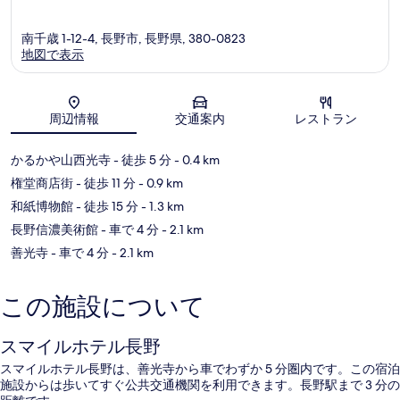
南千歳 1-12-4, 長野市, 長野県, 380-0823
地図で表示
地図
周辺情報
交通案内
レストラン
かるかや山西光寺
- 徒歩 5 分
- 0.4 km
権堂商店街
- 徒歩 11 分
- 0.9 km
和紙博物館
- 徒歩 15 分
- 1.3 km
長野信濃美術館
- 車で 4 分
- 2.1 km
善光寺
- 車で 4 分
- 2.1 km
この施設について
スマイルホテル長野
スマイルホテル長野は、善光寺から車でわずか 5 分圏内です。この宿泊
施設からは歩いてすぐ公共交通機関を利用できます。長野駅まで 3 分の