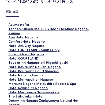
その他のおすすめ情報
宿泊施設
A
Azuma no Yu
z
T
Tennen-Onsen HOTEL LiVEMAX PREMIUM Nagano-
u
e
ekimae
m
n
A
Apa Hotel Nagano
a
n
p
C
Comfort Hotel Nagano
n
e
a
o
H
Hotel JAL City Nagano
o
n
H
m
o
H
Hotel LUNE CLAIRE - Adults Only
Y
-
o
f
t
o
C
Chisun Grand Nagano
u
O
t
o
e
t
h
H
Hotel COURTLAND
の
n
e
r
l
e
i
o
T
Toyoko Inn Nagano-eki Higashi-guchi
ペ
s
l
t
J
l
s
t
o
H
Hotel Route-Inn Dai-Ichi Nagano
ー
e
N
H
A
L
u
e
y
o
H
Hotel Route-Inn Court Shinonoi
ジ
n
a
o
L
U
n
l
o
t
o
H
Hotel Nagano Avenue
を
H
g
t
C
N
G
C
k
e
t
o
H
Hotel Metropolitan Nagano
開
O
a
e
i
E
r
O
o
l
e
t
o
M
Mercure Nagano Matsushiro Resort & Spa
く
T
n
l
t
C
a
U
I
R
l
e
t
e
H
Hotel Kokusai 21 Nagano
リ
E
o
N
y
L
n
R
n
o
R
l
e
r
o
H
Hotel Marusanso Nishinoyakata
ン
L
の
a
N
A
d
T
n
u
o
N
l
c
t
o
T
The Saihokukan Hotel
ク
L
ペ
g
a
I
N
L
N
t
u
a
M
u
e
t
h
D
Dormy Inn Nagano Zenkounoyu Natural Hot
i
ー
a
g
R
a
A
a
e
t
g
e
r
l
e
e
o
Spring