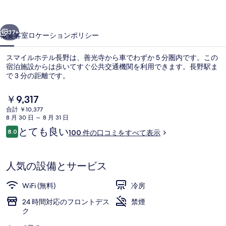
ル
前へ
次へ
長
37+
概要
客室
ロケーション
ポリシー
野
スマイルホテル長野は、善光寺から車でわずか 5 分圏内です。この
の
宿泊施設からは歩いてすぐ公共交通機関を利用できます。長野駅ま
で 3 分の距離です。
写
真
現
￥9,317
在
ギ
合計 ￥10,377
の
8 月 30 日 ～ 8 月 31 日
料
ャ
口
とても良い
8.0
100 件の口コミをすべて表示
金
10段階中8.0
コ
フロント
ラ
は
ミ
￥9,317
リ
で
人気の設備とサービス
す
ー
WiFi (無料)
冷房
24 時間対応のフロントデス
禁煙
ク