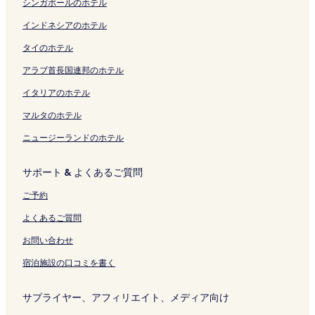
e
ジ
く
く
ン
S
ク
ペ
ク
t
ジ
く
ー
o
リ
ク
シンガポールのホテル
の
を
リ
リ
ク
p
ー
u
を
リ
ジ
n
ン
ペ
開
ン
ン
a
ジ
r
開
ン
を
Z
ク
インドネシアのホテル
ー
く
ク
ク
の
を
a
く
ク
開
e
タイのホテル
ジ
リ
ペ
開
l
リ
く
n
を
ン
ー
く
H
ン
リ
k
アラブ首長国連邦のホテル
開
ク
ジ
リ
o
ク
ン
o
く
を
ン
t
ク
j
イタリアのホテル
リ
開
ク
S
i
ン
く
p
の
マルタのホテル
ク
リ
r
ペ
ニュージーランドのホテル
ン
i
ー
ク
n
ジ
g
を
サポート & よくあるご質問
の
開
ペ
く
ご予約
ー
リ
ジ
ン
よくあるご質問
を
ク
開
お問い合わせ
く
宿泊施設の口コミを書く
リ
ン
ク
サプライヤー、アフィリエイト、メディア向け