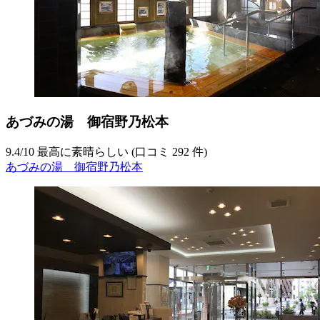
あづみの湯 御宿野乃松本
9.4
/
10
最高に素晴らしい (口コミ 292 件)
あづみの湯 御宿野乃松本