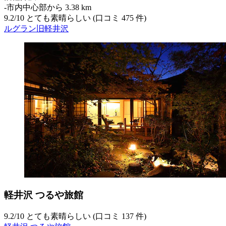
‐
市内中心部から 3.38 km
9.2
/
10
とても素晴らしい (口コミ 475 件)
ルグラン旧軽井沢
軽井沢 つるや旅館
9.2
/
10
とても素晴らしい (口コミ 137 件)