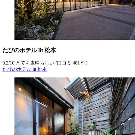
たびのホテル lit 松本
9.2
/
10
とても素晴らしい (口コミ 481 件)
たびのホテル lit 松本