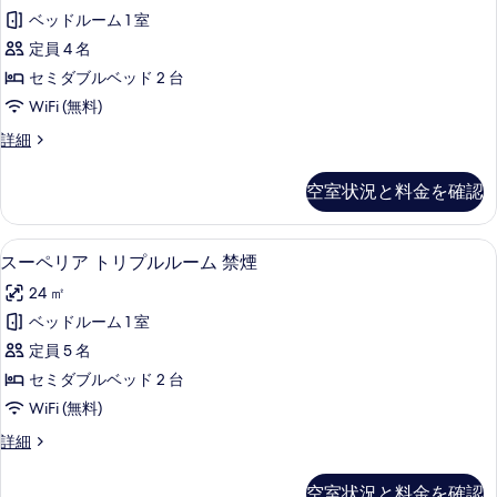
ペ
示
ル
煙
ベッドルーム 1 室
リ
す
ー
の
定員 4 名
ム
ア
る
禁
す
セミダブルベッド 2 台
ツ
煙
べ
WiFi (無料)
の
イ
て
詳
ス
詳細
ン
細
ー
の
ル
ペ
空室状況と料金を確認
写
リ
ー
ア
真
ム
ツ
スーペリア トリプルルーム 禁煙 | アイロ
ス
を
6
イ
スーペリア トリプルルーム 禁煙
禁
ー
ン
表
煙
24 ㎡
ル
ペ
示
ー
の
ベッドルーム 1 室
リ
す
ム
す
定員 5 名
禁
ア
る
煙
べ
セミダブルベッド 2 台
ト
の
て
WiFi (無料)
詳
リ
の
細
ス
詳細
プ
ー
写
ル
ペ
空室状況と料金を確認