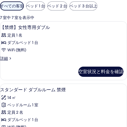
利
すべての客室
ベッド 1 台
ベッド 2 台
ベッド 3 台以上
用
可
7 室中 7 室を表示中
能
アイロン / アイロン台、WiFi (無料)
【禁
1
【禁煙】女性専用ダブル
な
煙】
客
定員 1 名
女
室
ダブルベッド 1 台
性
の
WiFi (無料)
専
絞
【禁
詳細
り
用
煙】
込
ダ
女
空室状況と料金を確認
み
性
ブ
条
専
ル
用
件
スタンダード ダブルルーム 禁煙 | アイロ
ス
6
ダ
スタンダード ダブルルーム 禁煙
の
タ
ブ
す
14 ㎡
ル
ン
の
べ
ベッドルーム 1 室
ダ
詳
て
定員 2 名
細
ー
の
ダブルベッド 1 台
ド