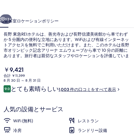
テ
前へ
次へ
ル
63+
概要
客室
ロケーション
ポリシー
の
長野 東急REIホテルは、善光寺および長野信濃美術館から車でわず
写
か 5 分圏内の便利な立地にあります。WiFiおよび有線インターネッ
真
トアクセスを無料でご利用いただけます。また、このホテルは長野
市オリンピック記念アリーナ エムウェーブから車で 10 分の距離に
ギ
あります。旅行者は親切なスタッフやロケーションを評価していま
す。この宿泊施設までは公共交通機関から歩いて行くことができま
ャ
す。すぐそばに長野駅があります。
現
￥9,421
ラ
在
合計 ￥11,399
の
8 月 30 日 ～ 8 月 31 日
リ
フロント
料
口
とても素晴らしい
9.0
1,003 件の口コミをすべて表示
金
10段階中9.0
ー
コ
は
ミ
￥9,421
で
人気の設備とサービス
す
WiFi (無料)
レストラン
冷房
ランドリー設備