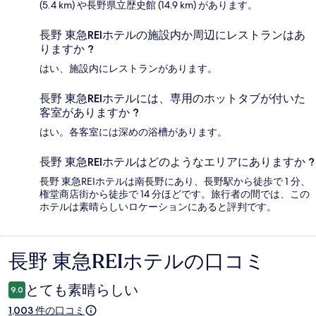
(5.4 km) や長野県立歴史館 (14.9 km) があります。
長野 東急REIホテルの施設内か周辺にレストランはあ
りますか ?
はい、施設内にレストランがあります。
長野 東急REIホテルには、専用のホットタブが付いた
客室がありますか ?
はい。各客室には深めの浴槽があります。
長野 東急REIホテルはどのようなエリアにありますか ?
長野 東急REIホテルは南長野にあり、長野駅から徒歩で 1 分、
権堂商店街から徒歩で 14 分ほどです。旅行者の間では、この
ホテルは素晴らしいロケーションにあると評判です。
長野 東急REIホテルの口コミ
口
コ
とても素晴らしい
9.0
ミ
1,003 件の口コミ