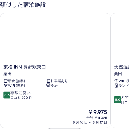
写
細
類似した宿泊施設
べ
真
て
東横 INN 長野駅東口
天然温泉
を
の
表
写
示
真
す
を
る
表
示
す
東
天
東横 INN 長野駅東口
天然温
る
横
然
栗田
栗田
INN
温
朝食 (無料)
駐車場あり
WiFi 
長
泉
WiFi (無料)
冷房
ランド
野
ホ
駅
テ
10
非常に良い
8.6
10
東
ル
とて
段
口コミ 620 件
8.0
段
口
リ
口コミ
階
階
栗
ブ
中
現
￥9,975
中
田
マ
8.6、
在
8.0、
合計 ￥11,025
ッ
非
の
8 月 16 日 ～ 8 月 17 日
と
ク
常
料
て
ス
に