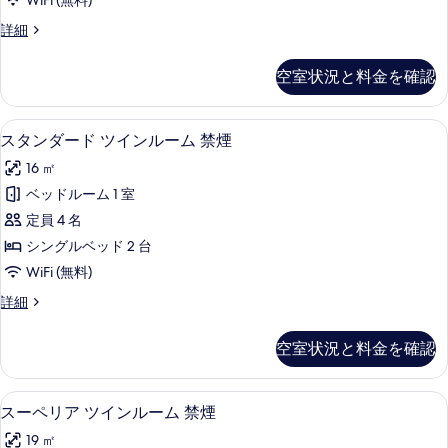
写
WiFi (無料)
ダ
真
ス
詳細
ブ
タ
を
ル
ン
空室状況と料金を確認
表
ダ
ル
ー
示
ー
ド
スタンダード ツインルーム 禁煙 | アイロ
ス
す
6
ダ
スタンダード ツインルーム 禁煙
ム
タ
ブ
る
禁
16 ㎡
ル
ン
ル
煙
ベッドルーム 1 室
ダ
ー
の
定員 4 名
ム
ー
禁
す
シングルベッド 2 台
ド
煙
べ
WiFi (無料)
の
ツ
て
詳
ス
詳細
イ
細
タ
の
ン
ン
空室状況と料金を確認
写
ダ
ル
ー
真
ー
ド
スーペリア ツインルーム 禁煙 | アイロン 
ス
を
6
ツ
スーペリア ツインルーム 禁煙
ム
ー
イ
表
禁
19 ㎡
ン