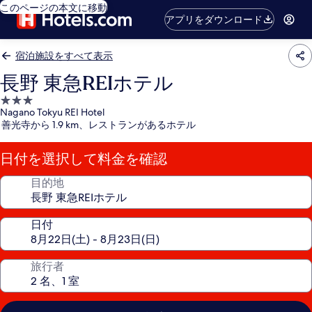
このページの本文に移動
アプリをダウンロード
宿泊施設をすべて表示
長野 東急REIホテル
3.0
Nagano Tokyu REI Hotel
つ
善光寺から 1.9 km、レストランがあるホテル
星
宿
日付を選択して料金を確認
泊
施
目的地
設
日付
旅行者