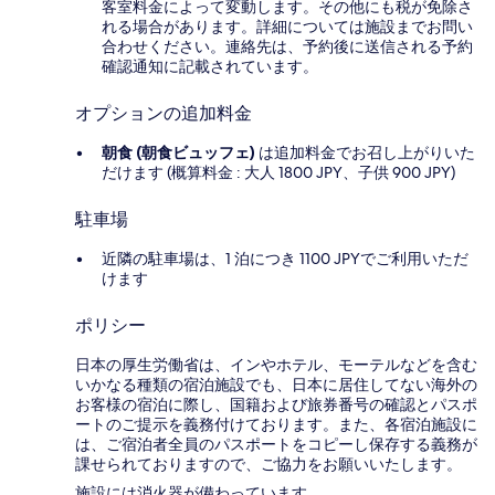
客室料金によって変動します。その他にも税が免除さ
れる場合があります。詳細については施設までお問い
合わせください。連絡先は、予約後に送信される予約
確認通知に記載されています。
オプションの追加料金
朝食 (朝食ビュッフェ)
は追加料金でお召し上がりいた
だけます (概算料金 : 大人 1800 JPY、子供 900 JPY)
駐車場
近隣の駐車場は、1 泊につき 1100 JPYでご利用いただ
けます
ポリシー
日本の厚生労働省は、インやホテル、モーテルなどを含む
いかなる種類の宿泊施設でも、日本に​居住してない海外の
お客様の宿泊に際し、国籍および旅券番号の確認とパスポ
ートのご提示を義務付け​ております。また、各宿泊施設に
は、ご宿泊者全員のパスポートをコピーし保存する義務が
課せられておりますの​で、ご協力をお願いいたします。
施設には消火器が備わっています。