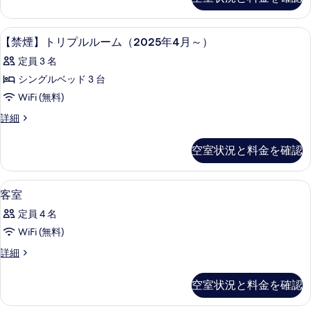
真
リ
ル
ア
を
ー
ト
アイロン / アイロン台、WiFi (無料)
【禁
表
2
リ
【禁煙】トリプルルーム（2025年4月～）
ム
煙】
プ
示
禁
定員 3 名
ル
ト
す
ル
煙
シングルベッド 3 台
リ
る
ー
の
WiFi (無料)
ム
プ
禁
す
【禁
詳細
ル
煙
煙】
べ
の
ル
ト
空室状況と料金を確認
て
詳
リ
ー
細
プ
の
ム
ル
アイロン / アイロン台、WiFi (無料)
客
写
1
ル
客室
（2025
室
ー
真
年
定員 4 名
ム
の
を
（2025
4
WiFi (無料)
す
表
年
月
客
詳細
4
べ
示
室
～）
月
て
の
す
～）
の
空室状況と料金を確認
詳
の
の
る
す
細
詳