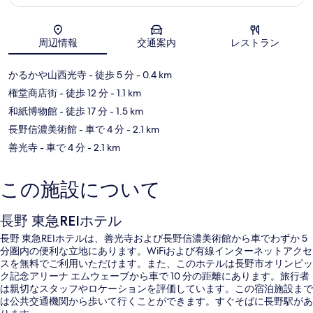
地図
周辺情報
交通案内
レストラン
かるかや山西光寺
- 徒歩 5 分
- 0.4 km
権堂商店街
- 徒歩 12 分
- 1.1 km
和紙博物館
- 徒歩 17 分
- 1.5 km
長野信濃美術館
- 車で 4 分
- 2.1 km
善光寺
- 車で 4 分
- 2.1 km
この施設について
長野 東急REIホテル
長野 東急REIホテルは、善光寺および長野信濃美術館から車でわずか 5
分圏内の便利な立地にあります。WiFiおよび有線インターネットアクセ
スを無料でご利用いただけます。また、このホテルは長野市オリンピッ
ク記念アリーナ エムウェーブから車で 10 分の距離にあります。旅行者
は親切なスタッフやロケーションを評価しています。この宿泊施設まで
は公共交通機関から歩いて行くことができます。すぐそばに長野駅があ