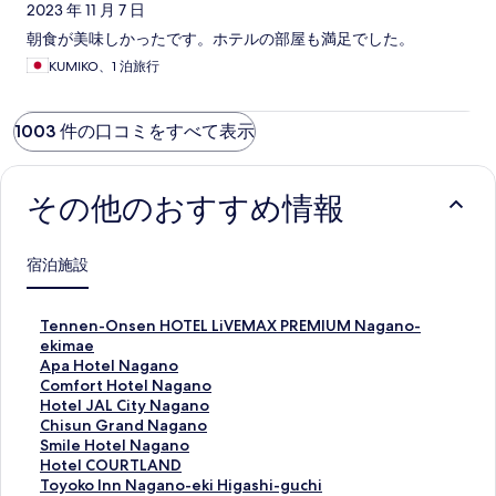
2023 年 11 月 7 日
朝食が美味しかったです。ホテルの部屋も満足でした。
KUMIKO、1 泊旅行
1003 件の口コミをすべて表示
その他のおすすめ情報
宿泊施設
T
Tennen-Onsen HOTEL LiVEMAX PREMIUM Nagano-
e
ekimae
n
A
Apa Hotel Nagano
n
p
C
Comfort Hotel Nagano
e
a
o
H
Hotel JAL City Nagano
n
H
m
o
C
Chisun Grand Nagano
-
o
f
t
h
S
Smile Hotel Nagano
O
t
o
e
i
m
H
Hotel COURTLAND
n
e
r
l
s
i
o
T
Toyoko Inn Nagano-eki Higashi-guchi