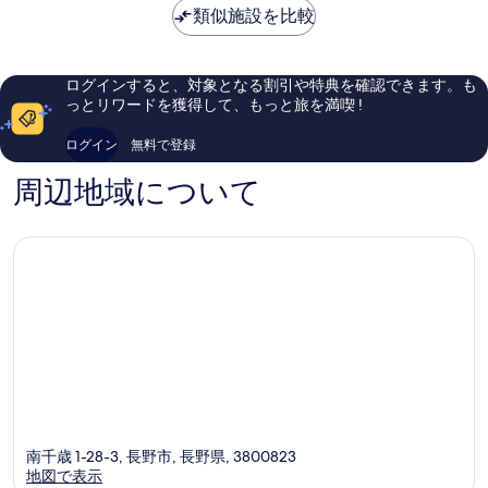
金
類似施設を比較
も
PREMI
良
は
良
長
い、
￥9,975
い、
野
口
口
駅
コ
ログインすると、対象となる割引や特典を確認できます。も
コ
前
ミ
っとリワードを獲得して、もっと旅を満喫 !
ミ
栗
620
420
田
件
ログイン
無料で登録
件
件
件
の
周辺地域について
の
口
口
コ
コ
ミ
ミ
南千歳 1-28-3, 長野市, 長野県, 3800823
地図で表示