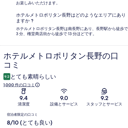
お楽しみいただけます。
ホテルメトロポリタン長野はどのようなエリアにあり
ますか ?
ホテルメトロポリタン長野は南長野にあり、長野駅から徒歩で
3 分、権堂商店街から徒歩で 13 分ほどです。
ホテルメトロポリタン長野の口
口
コミ
コ
ミ
とても素晴らしい
9.2
1,000 件の口コミ
9.4
9.0
9.2
清潔度
設備とサービス
スタッフとサービス
口
宿泊者限定の口コミ
コ
8/10 (とても良い)