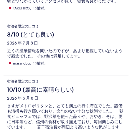
駅とつながっていてアクセスが良く、朝食も良かったです。
TAKUHIRO、1 泊旅行
宿泊者限定の口コミ
8/10 (とても良い)
2026 年 7 月 8 日
近くの温泉情報を聞いたのですが、あまり把握していないよう
で残念でした。 その他は満足してます。
masanobu、1 泊旅行
宿泊者限定の口コミ
10/10 (最高に素晴らしい)
2026 年 5 月 8 日
さすがメトロポリタンと、とても満足の行く滞在でした。設備
も清掃も行き届いており、文句のない十分な状態でした。 朝
食ビュッフェでは、野沢菜を使った品々や、おやき、そば、更
に日本酒など、信州の食材が取り揃えており、毎回楽しみにし
ています。 若干宿泊費が周辺より高いような気がします