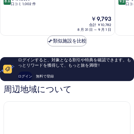
8.6
9.2
ィ
の
段
段
口コミ 1,002 件
口コミ
長
湯
階
階
野
ド
中
中
現
￥9,793
南
ー
8.6、
9.2、
在
長
合計 ￥10,782
ミ
非
と
の
8 月 31 日 ～ 9 月 1 日
野
ー
常
て
料
イ
に
も
金
類似施設を比較
ン
良
素
は
長
い、
晴
￥9,793
野
口
ら
南
コ
し
ログインすると、対象となる割引や特典を確認できます。も
長
ミ
い、
っとリワードを獲得して、もっと旅を満喫 !
野
1,002
口
件
コ
ログイン
無料で登録
件
ミ
の
768
周辺地域について
口
件
コ
件
ミ
の
口
コ
ミ