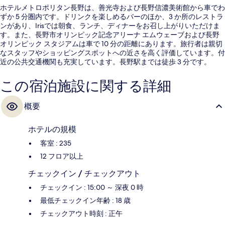
ホテルメトロポリタン長野は、善光寺および長野信濃美術館から車でわ
ずか 5 分圏内です。ドリンクを楽しめるバーのほか、3 か所のレストラ
ンがあり、Irisでは朝食、ランチ、ディナーをお召し上がりいただけま
す。また、長野市オリンピック記念アリーナ エムウェーブおよび長野
オリンピック スタジアムは車で 10 分の距離にあります。旅行者は親切
なスタッフやショッピングスポットへの近さを高く評価しています。付
近の公共交通機関も充実しています。長野駅までは徒歩 3 分です。
この宿泊施設に関する詳細
概要
ホテルの規模
客室 : 235
12 フロア以上
チェックイン / チェックアウト
チェックイン : 15:00 ～ 深夜 0 時
最低チェックイン年齢 : 18 歳
チェックアウト時刻 : 正午