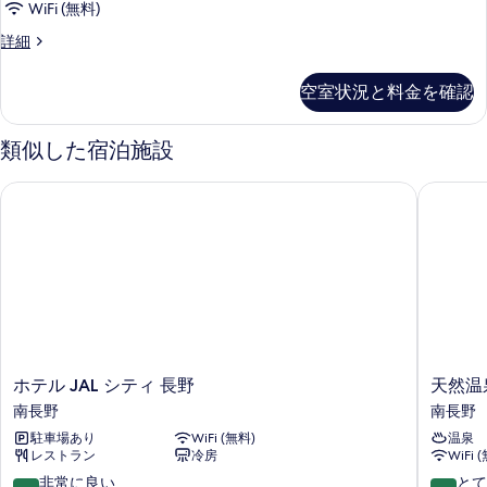
真
WiFi (無料)
ブ
表
を
デ
詳細
ル
示
ラ
表
禁
ッ
す
空室状況と料金を確認
示
ク
煙
る
ス
す
の
ダ
類似した宿泊施設
る
ブ
す
ル
ホテル JAL シティ 長野
天然温泉
べ
禁
煙
て
の
の
詳
細
写
真
を
表
ホ
天
ホテル JAL シティ 長野
天然温
示
テ
然
南長野
南長野
す
ル
温
駐車場あり
WiFi (無料)
温泉
JAL
泉
る
レストラン
冷房
WiFi 
シ
善
テ
光
10
10
非常に良い
とて