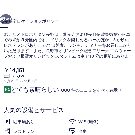
ポ
前へ
次へ
リ
50+
概要
客室
ロケーション
ポリシー
タ
ホテルメトロポリタン長野は、善光寺および長野信濃美術館から車
ン
でわずか 5 分圏内です。ドリンクを楽しめるバーのほか、3 か所の
レストランがあり、Irisでは朝食、ランチ、ディナーをお召し上がり
長
いただけます。また、長野市オリンピック記念アリーナ エムウェー
野
ブおよび長野オリンピック スタジアムは車で 10 分の距離にありま
す。旅行者は親切なスタッフやショッピングスポットへの近さを高
の
く評価しています。付近の公共交通機関も充実しています。長野駅
現
￥14,151
までは徒歩 3 分です。
在
写
合計 ￥17,152
の
8 月 31 日 ～ 9 月 1 日
バー (施設内)
真
料
口
とても素晴らしい
9.2
1,000 件の口コミをすべて表示
金
10段階中9.2
ギ
コ
は
ミ
￥14,151
ャ
で
人気の設備とサービス
す
ラ
駐車場あり
WiFi (無料)
リ
レストラン
冷房
ー