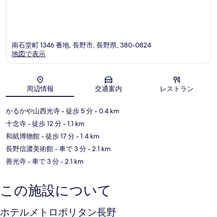
南石堂町 1346 番地, 長野市, 長野県, 380-0824
地図で表示
地図
周辺情報
交通案内
レストラン
かるかや山西光寺
- 徒歩 5 分
- 0.4 km
十念寺
- 徒歩 12 分
- 1.1 km
和紙博物館
- 徒歩 17 分
- 1.4 km
長野信濃美術館
- 車で 3 分
- 2.1 km
善光寺
- 車で 3 分
- 2.1 km
この施設について
ホテルメトロポリタン長野