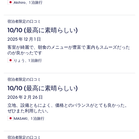
が、それを補っても右文に満足できる滞在でした。
Akihiro、1 泊旅行
宿泊者限定の口コミ
10/10 (最高に素晴らしい)
2025 年 12 月 1 日
客室が綺麗で、朝食のメニューが豊富で 案内もスムーズだった
のが良かったです
りょう、1 泊旅行
宿泊者限定の口コミ
10/10 (最高に素晴らしい)
2026 年 2 月 26 日
立地、設備ともによく、価格とのバランスがとても良かった。
ぜひまた利用したい。
MASAKI、1 泊旅行
宿泊者限定の口コミ