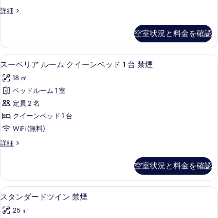
名
シ
真
様
様
ス
詳細
ン
を
ご
タ
ご
利
グ
ン
表
空室状況と料金を確認
利
用）
ダ
ル
示
の
ー
用）
ル
詳
す
ド
セーフティボックス (室内)、デスク
ス
の
細
8
シ
スーペリア ルーム クイーンベッド 1 台 禁煙
ー
る
ー
ン
す
ム
18 ㎡
グ
ペ
べ
ル
禁
ベッドルーム 1 室
リ
て
ル
煙
定員 2 名
ー
ア
の
ム
の
クイーンベッド 1 台
ル
写
禁
す
WiFi (無料)
煙
ー
真
べ
の
ス
詳細
ム
を
詳
ー
て
細
ク
ペ
表
空室状況と料金を確認
の
リ
イ
示
ア
写
ー
す
ル
セーフティボックス (室内)、デスク
ス
真
8
ー
スタンダードツイン 禁煙
ン
る
タ
ム
を
ベ
25 ㎡
ク
ン