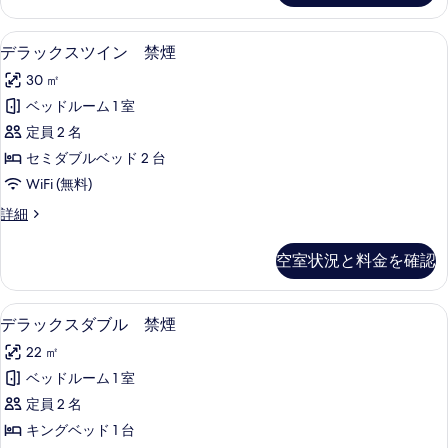
る
ー
ア
示
ム
ツ
セーフティボックス (室内)、デスク
デ
す
9
イ
デラックスツイン 禁煙
ベ
ラ
ン
る
ッ
30 ㎡
ル
ッ
ー
ド
ベッドルーム 1 室
ク
ム
(複
定員 2 名
ベ
ス
ッ
数
セミダブルベッド 2 台
ツ
ド
台)
WiFi (無料)
(複
イ
禁
数
デ
詳細
ン
台)
ラ
煙
禁
禁
ッ
空室状況と料金を確認
の
煙
ク
煙
の
ス
す
の
詳
ツ
セーフティボックス (室内)、デスク
デ
べ
細
8
イ
デラックスダブル 禁煙
す
ラ
ン
て
べ
22 ㎡
禁
ッ
の
煙
て
ベッドルーム 1 室
ク
写
の
の
定員 2 名
詳
ス
真
細
写
キングベッド 1 台
ダ
を