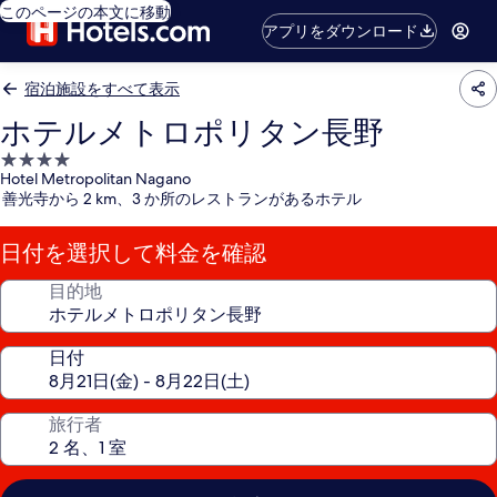
このページの本文に移動
アプリをダウンロード
宿泊施設をすべて表示
ホテルメトロポリタン長野
4.0
Hotel Metropolitan Nagano
つ
善光寺から 2 km、3 か所のレストランがあるホテル
星
宿
日付を選択して料金を確認
泊
施
目的地
設
日付
旅行者