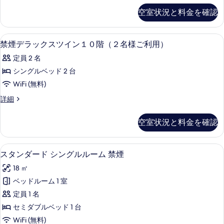
利
利
ー
ス
空室状況と料金を確認
用）
用）
タ
ド
の
ン
の
詳
ツ
ダ
セーフティボックス (室内)、デスク
禁
す
細
1
ー
禁煙デラックスツイン１０階（２名様ご利用）
イ
煙
ド
べ
ン
定員 2 名
ツ
デ
て
イ
（2
シングルベッド 2 台
ラ
の
ン
名
WiFi (無料)
（2
ッ
写
名
様
禁
詳細
ク
真
様
煙
ご
ご
ス
デ
を
空室状況と料金を確認
利
利
ラ
ツ
表
用）
ッ
用）
の
イ
示
ク
セーフティボックス (室内)、デスク
ス
の
詳
10
ス
スタンダード シングルルーム 禁煙
ン
す
細
タ
ツ
す
１
18 ㎡
る
イ
ン
べ
ン
０
ベッドルーム 1 室
ダ
て
１
階
定員 1 名
０
ー
の
階
（２
セミダブルベッド 1 台
ド
写
（２
名
WiFi (無料)