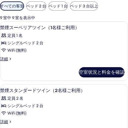
利
すべての客室
ベッド 2 台
ベッド 1 台
ベッド 3 台以上
用
可
9 室中 9 室を表示中
能
セーフティボックス (室内)、デスク
禁
2
禁煙スーペリアツイン（1名様ご利用）
な
煙
客
定員 1 名
ス
室
シングルベッド 2 台
ー
の
WiFi (無料)
ペ
絞
禁
詳細
り
リ
煙
込
ア
ス
空室状況と料金を確認
み
ー
ツ
条
ペ
イ
リ
件
セーフティボックス (室内)、デスク
禁
1
ア
禁煙スタンダードツイン（2名様ご利用）
ン
煙
ツ
（1
定員 2 名
イ
ス
ン
名
シングルベッド 2 台
タ
（1
様
WiFi (無料)
名
ン
様
ご
禁
詳細
ダ
ご
煙