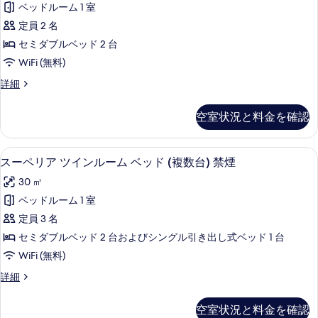
表
イ
ッ
ベッドルーム 1 室
ダ
示
ー
ド
定員 2 名
ン
ー
す
1
ベ
セミダブルベッド 2 台
ド
る
ッ
台
WiFi (無料)
ド
ツ
禁
1
ス
詳細
イ
台
タ
煙
禁
ン
ン
の
空室状況と料金を確認
煙
ダ
禁
の
す
ー
煙
詳
ド
べ
セーフティボックス (室内)、デスク
ス
細
10
ツ
スーペリア ツインルーム ベッド (複数台) 禁煙
の
て
ー
イ
す
30 ㎡
ン
の
ペ
禁
べ
ベッドルーム 1 室
写
リ
煙
て
定員 3 名
の
真
ア
詳
の
セミダブルベッド 2 台およびシングル引き出し式ベッド 1 台
を
ツ
細
写
WiFi (無料)
表
イ
真
ス
詳細
示
ン
ー
を
す
ル
ペ
空室状況と料金を確認
表
リ