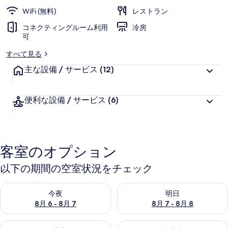
ー
WiFi (無料)
レストラン
コネクティングルーム利用
冷房
可
すべて見る
主な設備 / サービス
(12)
便利な設備 / サービス
(6)
客室のオプション
以下の期間の空室状況をチェック
今夜 8月 6 - 8月 7 の空室状況をチェック
明日 8月 7 - 8月 8 の空室
今夜
明日
8月 6 - 8月 7
8月 7 - 8月 8
今週末 8月 7 - 8月 9 の空室状況をチェック
来週末 8月 14 - 8月 16 の