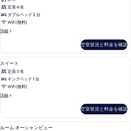
て
ル
詳
の
定員 4 名
細
ー
写
ダブルベッド 2 台
ム
真
WiFi (無料)
シ
を
ツ
詳細
テ
イ
表
ィ
ン
空室状況と料金を確認
示
ル
ビ
ー
す
ュ
ム
セーフティボックス (室内)、デスク、
ス
る
5
シ
スイート
ー
イ
テ
の
定員 3 名
ィ
ー
ビ
す
キングベッド 1 台
ト
ュ
べ
WiFi (無料)
ー
の
の
て
ス
詳細
す
詳
イ
の
細
べ
ー
空室状況と料金を確認
写
ト
て
の
真
の
詳
セーフティボックス (室内)、デスク、
ル
を
5
細
ルーム オーシャンビュー
写