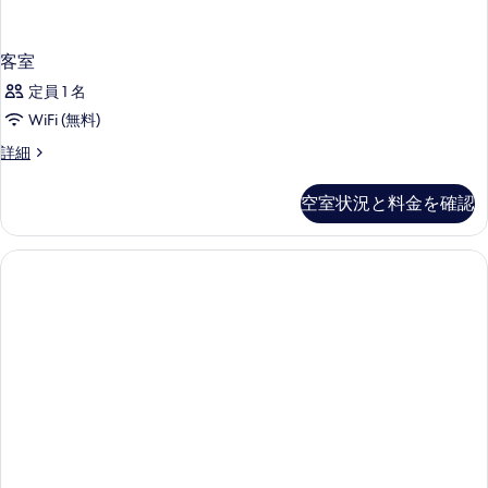
写
真
客室
を
定員 1 名
表
WiFi (無料)
示
客
詳細
す
室
る
の
空室状況と料金を確認
詳
細