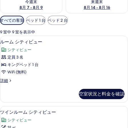
今週末
来週末
8月 7 - 8月 9
8月 14 - 8月 16
利
すべての客室
ベッド 1 台
ベッド 2 台
用
可
9 室中 9 室を表示中
能
セーフティボックス (室内)、デスク、
ル
5
ルーム シティビュー
な
ー
客
シティビュー
ム
室
定員 3 名
シ
の
キングベッド 1 台
テ
絞
WiFi (無料)
り
ィ
ル
詳細
込
ビ
ー
み
ュ
ム
条
空室状況と料金を確認
シ
ー
件
テ
の
ィ
セーフティボックス (室内)、デスク、
ツ
5
ビ
ツインルーム シティビュー
す
イ
ュ
べ
シティビュー
ー
ン
の
31 ㎡