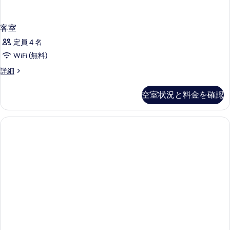
客室
定員 4 名
WiFi (無料)
客
詳細
室
の
空室状況と料金を確認
詳
細