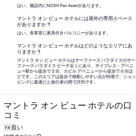
はい、施設内にNOSH Pan Asianがあります。
マントラ オン ビュー ホテルには屋外の専用スペース
がありますか ?
はい。各客室に家具付きバルコニーがあります。
マントラ オン ビュー ホテルはどのようなエリアにあ
りますか ?
マントラ オン ビュー ホテルはサーファーズ パラダイスのサー
ファーズ パラダイス ビーチ近くにあり、サイプレス・アベニ
ュー駅から徒歩で 2 分、カビル アベニューから徒歩で 6 分ほ
どです。このエリアは徒歩で移動しやすい点が特徴で、ショッ
ピングに最適だと旅行者の間で評判です。
マントラ オン ビュー ホテルの口
口
コミ
コ
ミ
良い
7.6