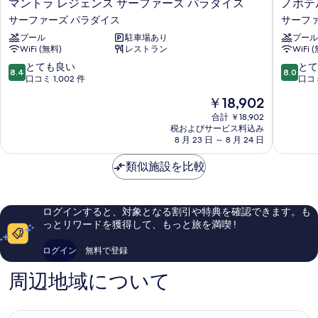
マ
ノ
マントラ レジェンス サーファーズ パラダイス
ノボテ
ン
ボ
サーファーズ パラダイス
サーフ
ト
テ
プール
駐車場あり
プール
ラ
ル
WiFi (無料)
レストラン
WiFi 
レ
サ
ジ
ー
10
10
とても良い
とて
8.4
8.0
ェ
フ
段
段
口コミ 1,002 件
口コミ
ン
ァ
階
階
現
￥18,902
ス
ー
中
中
在
サ
ズ
8.4、
8.0、
合計 ￥18,902
の
ー
税およびサービス料込み
パ
と
と
料
8 月 23 日 ～ 8 月 24 日
フ
ラ
て
て
金
ァ
ダ
も
も
は
類似施設を比較
ー
イ
良
良
￥18,902
ズ
ス
い、
い、
パ
サ
口
口
ラ
ー
コ
コ
ログインすると、対象となる割引や特典を確認できます。も
ダ
フ
ミ
ミ
っとリワードを獲得して、もっと旅を満喫 !
イ
ァ
1,002
1,492
ス
ー
件
件
ログイン
無料で登録
サ
ズ
件
件
ー
パ
の
の
周辺地域について
フ
ラ
口
口
ァ
ダ
コ
コ
ー
イ
ミ
ミ