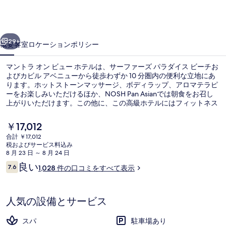
ン
ビ
前へ
次へ
ュ
29+
概要
客室
ロケーション
ポリシー
ー
マントラ オン ビュー ホテルは、サーファーズ パラダイス ビーチお
ホ
よびカビル アベニューから徒歩わずか 10 分圏内の便利な立地にあ
ります。ホットストーンマッサージ、ボディラップ、アロマテラピ
テ
ーをお楽しみいただけるほか、NOSH Pan Asianでは朝食をお召し
ル
上がりいただけます。この他に、この高級ホテルにはフィットネス
クラブ (スタッフ常駐)およびフィットネスセンターなどの設備が備
の
わっています。旅行者は親切なスタッフやロケーションを高く評価
現
￥17,012
しています。この宿泊施設からは歩いてすぐ公共交通機関を利用で
在
写
合計 ￥17,012
きます。サイプレス・アベニュー駅まで 2 分の距離です。
の
税およびサービス料込み
航空写真
真
料
8 月 23 日 ～ 8 月 24 日
金
口
良い
ギ
7.6
1,028 件の口コミをすべて表示
は
10段階中7.6
コ
￥17,012
ャ
ミ
で
す
ラ
人気の設備とサービス
リ
スパ
駐車場あり