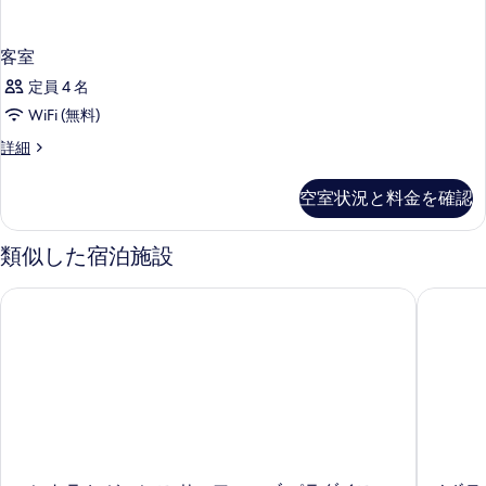
客室
定員 4 名
WiFi (無料)
客
詳細
室
の
空室状況と料金を確認
詳
細
類似した宿泊施設
マントラ レジェンス サーファーズ パラダイス
ノボテル