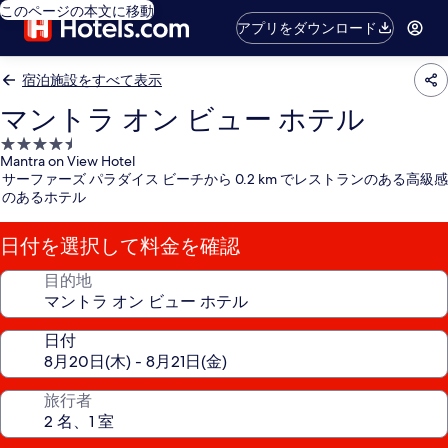
このページの本文に移動
アプリをダウンロード
宿泊施設をすべて表示
マントラ オン ビュー ホテル
4.5
Mantra on View Hotel
つ
サーファーズ パラダイス ビーチから 0.2 km でレストランのある高級感
星
のあるホテル
宿
泊
日付を選択して料金を確認
施
設
目的地
日付
旅行者