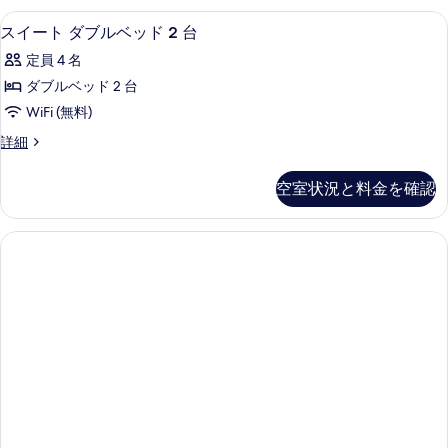
ャ
ム
薄型テレビ
ス
表
5
オ
スイート ダブルベッド 2 台
ン
イ
ー
示
ビ
定員 4 名
シ
ー
す
ャ
ュ
ダブルベッド 2 台
ト
る
ン
ー
WiFi (無料)
ビ
ダ
ュ
の
ス
詳細
ブ
ー
イ
す
の
ル
ー
空室状況と料金を確認
べ
詳
ト
ベ
細
ダ
て
ッ
ブ
の
ル
ド
ベ
写
2
ッ
真
台
ド
を
2
の
台
表
す
の
示
詳
べ
細
す
て
る
の