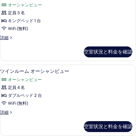
ー
表
真
オーシャンビュー
ム
示
を
定員 3 名
オ
す
表
キングベッド 1 台
ー
る
示
WiFi (無料)
シ
す
ル
詳細
ャ
ー
る
ン
ム
空室状況と料金を確認
オ
ビ
ー
ュ
シ
部屋からの景観
ツ
6
ャ
ツインルーム オーシャンビュー
ー
イ
ン
の
オーシャンビュー
ビ
ン
ュ
す
定員 4 名
ル
ー
べ
ダブルベッド 2 台
の
ー
詳
て
WiFi (無料)
ム
細
の
ツ
詳細
オ
イ
写
ー
ン
空室状況と料金を確認
真
ル
シ
ー
を