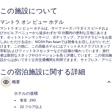
この施設について
マントラ オン ビュー ホテル
マントラ オン ビュー ホテルは、サーファーズ パラダイス ビーチおよ
びカビル アベニューから徒歩わずか 10 分圏内の便利な立地にありま
す。ホットストーンマッサージ、ボディラップ、アロマテラピーをお楽
しみいただけるほか、NOSH Pan Asianでは朝食をお召し上がりいただ
けます。この他に、この高級ホテルにはフィットネスクラブ (スタッフ
常駐)およびフィットネスセンターなどの設備が備わっています。旅行
者は親切なスタッフやロケーションを高く評価しています。この宿泊施
設からは歩いてすぐ公共交通機関を利用できます。サイプレス・アベニ
ュー駅まで 2 分の距離です。
この宿泊施設に関する詳細
概要
ホテルの規模
客室 : 290
22 フロア以上