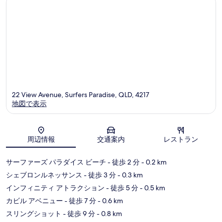
ズ
ス
パ
ラ
ダ
イ
ス
22 View Avenue, Surfers Paradise, QLD, 4217
地図で表示
地図
周辺情報
交通案内
レストラン
サーファーズ パラダイス ビーチ
- 徒歩 2 分
- 0.2 km
シェブロンルネッサンス
- 徒歩 3 分
- 0.3 km
インフィニティ アトラクション
- 徒歩 5 分
- 0.5 km
カビル アベニュー
- 徒歩 7 分
- 0.6 km
スリングショット
- 徒歩 9 分
- 0.8 km