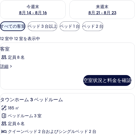
今週末 8月 14 - 8月 16 の空室状況をチェック
来週末 8月 21 - 8月 23 の
今週末
来週末
8月 14 - 8月 16
8月 21 - 8月 23
利
すべての客室
ベッド 3 台以上
ベッド 1 台
ベッド 2 台
用
可
12 室中 12 室を表示中
能
デスク、防音設備、アイロン / アイ
客
26
客室
な
室
客
定員 8 名
の
室
客
詳細
す
の
室
べ
絞
の
空室状況と料金を確認
詳
り
て
細
込
の
デスク、防音設備、アイロン / アイ
タ
み
12
タウンホーム 3 ベッドルーム
写
条
ウ
真
185 ㎡
件
ン
を
ベッドルーム 3 室
ホ
表
定員 6 名
ー
示
クイーンベッド 2 台およびシングルベッド 2 台