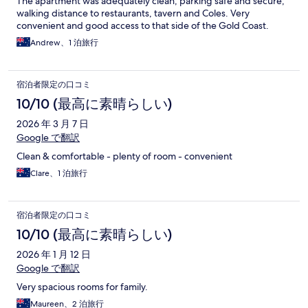
The apartment was adequately clean; parking safe and secure;
walking distance to restaurants, tavern and Coles. Very
convenient and good access to that side of the Gold Coast.
Andrew、1 泊旅行
宿泊者限定の口コミ
10/10 (最高に素晴らしい)
2026 年 3 月 7 日
Google で翻訳
Clean & comfortable - plenty of room - convenient
Clare、1 泊旅行
宿泊者限定の口コミ
10/10 (最高に素晴らしい)
2026 年 1 月 12 日
Google で翻訳
Very spacious rooms for family.
Maureen、2 泊旅行