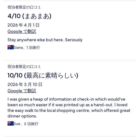
宿泊者限定の口コミ
4/10 (まあまあ)
2026 年 4 月 1 日
Google で翻訳
Stay anywhere else but here. Seriously
Siana、1 泊旅行
宿泊者限定の口コミ
10/10 (最高に素晴らしい)
2026 年 3 月 10 日
Google で翻訳
I was given a heap of information at check-in which would've
been so much easier if it was printed up as a hand-out. I loved
the easy walk to the local shopping centre, which offered great
dinner options.
Sue、2 泊旅行