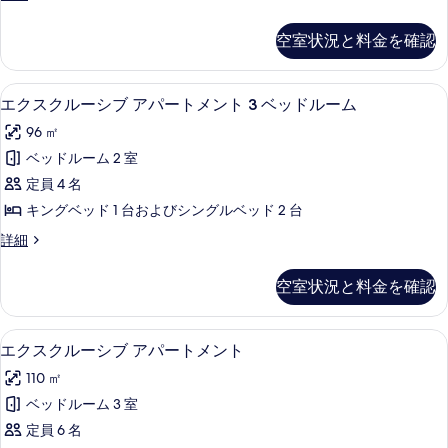
写
す
室
表
真
べ
の
空室状況と料金を確認
示
詳
を
て
細
す
表
の
薄型テレビ
エ
る
14
エクスクルーシブ アパートメント 3 ベッドルーム
示
写
ク
す
真
96 ㎡
ス
る
を
ベッドルーム 2 室
ク
表
定員 4 名
ル
示
キングベッド 1 台およびシングルベッド 2 台
ー
す
エ
詳細
シ
ク
る
ブ
ス
空室状況と料金を確認
ク
ア
ル
パ
ー
薄型テレビ
エ
14
シ
エクスクルーシブ アパートメント
ー
ク
ブ
ト
110 ㎡
ア
ス
パ
メ
ベッドルーム 3 室
ク
ー
ン
定員 6 名
ト
ル