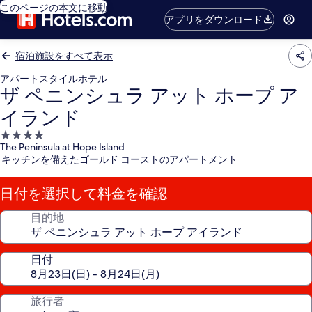
このページの本文に移動
アプリをダウンロード
宿泊施設をすべて表示
アパートスタイルホテル
ザ ペニンシュラ アット ホープ ア
イランド
4.0
The Peninsula at Hope Island
つ
キッチンを備えたゴールド コーストのアパートメント
星
宿
日付を選択して料金を確認
泊
施
目的地
設
日付
旅行者