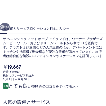
シ
ュ
ラ
前へ
次へ
ア
84+
概要
設備とサービス
ロケーション
料金
ポリシー
ッ
ザ ペニンシュラ アット ホープ アイランドは、ワーナー ブラザーズ
ト
ムービー ワールドおよびドリームワールドから車で 10 分圏内で
す。テラスおよび庭園などの人気設備のほか、アパートメントには
ホ
キッチンや洗濯機 / 乾燥機など便利な設備が備わっています。旅行
ー
者は総合的な施設のコンディションやロケーションを評価していま
す。
プ
現
￥19,667
在
ア
合計 ￥19,667
の
税およびサービス料込み
薄型テレビ
イ
料
8 月 9 日 ～ 8 月 10 日
金
口
とても良い
ラ
8.0
589 件の口コミをすべて表示
は
10段階中8.0
コ
￥19,667
ン
ミ
で
す
ド
人気の設備とサービス