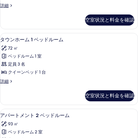
ム
す
タ
詳細
3
ウ
る
ベ
ン
空室状況と料金を確認
ホ
ッ
ー
ド
ム
ガーデン ビュー
タ
7
3
ル
タウンホーム 1 ベッドルーム
ウ
ベ
ー
72 ㎡
ッ
ン
ム
ド
ベッドルーム 1 室
ホ
ル
の
定員 3 名
ー
ー
す
ム
クイーンベッド 1 台
ム
の
べ
タ
詳細
詳
1
ウ
て
細
ベ
ン
の
空室状況と料金を確認
ホ
ッ
写
ー
ド
ム
真
ガーデン ビュー
ア
8
1
ル
アパートメント 2 ベッドルーム
を
パ
ベ
ー
93 ㎡
ッ
表
ー
ム
ド
ベッドルーム 2 室
示
ト
ル