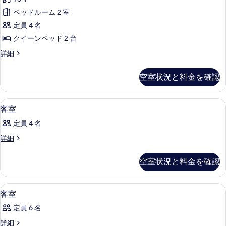
ベ
を
ー
ー
ッ
ベッドルーム 2 室
表
ト
ド
ム
定員 4 名
ル
示
メ
の
ー
クイーンベッド 2 台
す
ン
ム
す
ア
詳細
の
る
ト
パ
べ
詳
2
ー
細
て
空室状況と料金を確認
ト
ベ
の
メ
ッ
ン
写
デスク、防音設備、アイロン / アイ
客
14
ト
ド
客室
真
室
2
ル
定員 4 名
ベ
を
の
ー
ッ
客
詳細
表
す
ド
室
ム
ル
示
べ
の
の
空室状況と料金を確認
ー
詳
す
て
ム
す
細
の
る
の
べ
デスク、防音設備、アイロン / アイ
客
詳
14
客室
写
細
て
室
真
定員 6 名
の
の
を
客
詳細