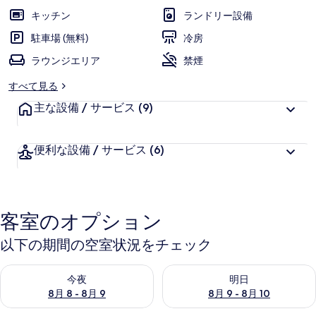
の
キッチン
ランドリー設備
写
駐車場 (無料)
冷房
真
ラウンジエリア
禁煙
ギ
すべて見る
ャ
主な設備 / サービス
(9)
ラ
リ
便利な設備 / サービス
(6)
ー
客室のオプション
以下の期間の空室状況をチェック
今夜 8月 8 - 8月 9 の空室状況をチェック
明日 8月 9 - 8月 10 の空室
今夜
明日
8月 8 - 8月 9
8月 9 - 8月 10