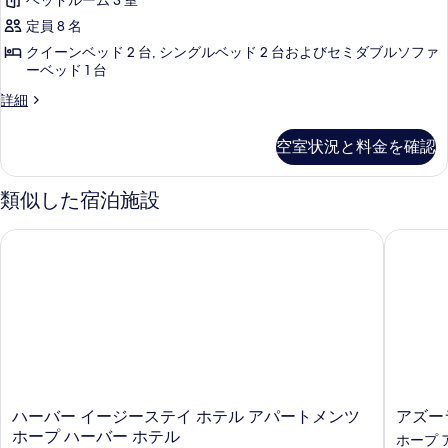
示
ベッドルーム 3 室
ル
ャ
を
ム
す
ー
定員 8 名
ー
表
ム
の
る
クイーンベッド 2 台, シングルベッド 2 台およびセミダブルソファ
の
ア
示
ーベッド 1 台
す
詳
パ
す
細
シ
詳細
べ
ー
グ
る
て
ネ
ト
空室状況と料金を確認
の
チ
メ
ャ
写
ー
ン
類似した宿泊施設
真
ア
ト
パ
を
ハーバー イージーステイ ホテル アパートメンツ ホープ ハー
アズーラ
ー
カ
表
ト
ナ
メ
示
ン
ル
す
ト
ビ
カ
る
ュ
ナ
ル
ー
ビ
の
ュ
ハ
ア
ハーバー イージーステイ ホテル アパートメンツ
アズー
ー
す
ー
ズ
ホープ ハーバー ホテル
ホープ 
の