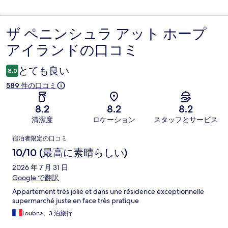
ザ ペニンシュラ アット ホープ
口
アイランドの口コミ
コ
ミ
とても良い
8.0
589 件の口コミ
8.2
8.2
8.2
清潔度
ロケーション
スタッフとサービス
口
宿泊者限定の口コミ
コ
10/10 (最高に素晴らしい)
ミ
2026 年 7 月 31 日
Google で翻訳
Appartement très jolie et dans une résidence exceptionnelle
supermarché juste en face très pratique
Loubna、3 泊旅行