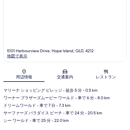
ー
ホ
テ
ル
ホ
ー
プ
ア
イ
ラ
5101 Harbourview Drive, Hope Island, QLD, 4212
ン
地図で表示
ド
地図
周辺情報
交通案内
レストラン
マリーナ ショッピング ビレッジ
- 徒歩 5 分
- 0.5 km
ワーナー ブラザーズムービー ワールド
- 車で 6 分
- 8.0 km
ドリームワールド
- 車で 7 分
- 7.3 km
サーファーズ パラダイス ビーチ
- 車で 24 分
- 20.5 km
シー ワールド
- 車で 25 分
- 22.0 km