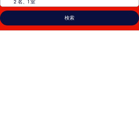
検索
ザ
ペ
ニ
ン