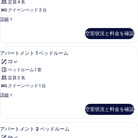
の
定員 4 名
ー
す
メ
す
ム
クイーンベッド 2 台
る
ン
の
べ
ア
詳細
詳
ト
パ
て
細
2
ー
の
空室状況と料金を確認
ト
ベ
写
メ
ッ
ン
真
アパートメント 1 ベッドルーム | リビ
ア
6
ト
ド
アパートメント 1 ベッドルーム
を
パ
2
ル
72 ㎡
ベ
表
ー
ー
ッ
ベッドルーム 1 室
示
ト
ド
ム
定員 2 名
ル
す
メ
の
ー
クイーンベッド 1 台
る
ン
ム
す
ア
詳細
の
ト
パ
べ
詳
1
ー
細
て
空室状況と料金を確認
ト
ベ
の
メ
ッ
ン
写
デスク、防音設備、アイロン / アイ
ア
5
ト
ド
アパートメント 2 ベッドルーム
真
パ
1
ル
96 ㎡