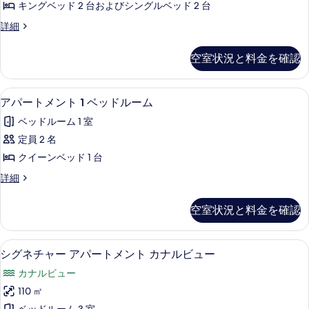
メ
ト
キングベッド 2 台およびシングルベッド 2 台
ー
ン
3
エ
詳細
ト
シ
ク
ベ
3
ブ
ス
ベ
ッ
空室状況と料金を確認
ク
ッ
ア
ド
ル
ド
パ
ー
ル
ル
薄型テレビ
ア
14
シ
アパートメント 1 ベッドルーム
ー
ー
ー
パ
ブ
ム
ト
ベッドルーム 1 室
ア
ム
の
ー
パ
メ
定員 2 名
詳
の
ト
ー
細
ン
クイーンベッド 1 台
ト
す
メ
メ
ト
ア
詳細
べ
ン
ン
パ
の
ト
て
ト
ー
空室状況と料金を確認
す
の
ト
の
1
詳
メ
べ
ベ
写
細
ン
シグネチャー アパートメント カナルビュ
シ
て
26
ト
ッ
シグネチャー アパートメント カナルビュー
真
グ
1
の
ド
を
カナルビュー
ベ
ネ
写
ル
ッ
表
110 ㎡
チ
真
ド
ー