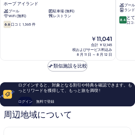
バ
ー
べ
詳
ホープ アイランド
プール
ー
ラ
細
て
ランド
イ
プール
駐車場 (無料)
グ
WiFi (無料)
レストラン
ー
リ
10
とて
の
8.4
ジ
ー
段
口コミ
10
6.6
口コミ 1,365 件
写
ー
ン
階
段
ス
ズ
真
中
階
現
￥11,041
テ
リ
8.4、
中
を
在
イ
ゾ
と
6.6、
合計 ￥12,145
の
表
ホ
ー
て
税およびサービス料込み
口
料
テ
8 月 11 日 ～ 8 月 12 日
ト
も
コ
示
金
ル
ホ
良
ミ
す
は
ア
類似施設を比較
ー
い、
1,365
￥11,041
パ
プ
口
件
る
ー
ア
コ
件
ト
イ
ミ
の
ログインすると、対象となる割引や特典を確認できます。も
メ
ラ
640
口
っとリワードを獲得して、もっと旅を満喫 !
ン
ン
件
コ
ツ
ド
件
ミ
ログイン
無料で登録
ホ
の
ー
口
周辺地域について
プ
コ
ハ
ミ
ー
バ