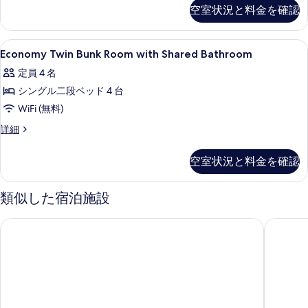
Single
す
空室状況と料金を確認
With
べ
Shared
Bathroom
て
Economy
デスク、WiFi (無料)、ベッドシーツ
7
の
Economy Twin Bunk Room with Shared Bathroom
の
Twin
詳
定員 4 名
細
Bunk
写
シングル二段ベッド 4 台
Room
真
with
WiFi (無料)
を
Shared
Economy
詳細
表
Bathroom
Twin
示
Bunk
の
空室状況と料金を確認
Room
す
す
with
る
Shared
べ
類似した宿泊施設
Bathroom
て
の
サウスポート モーテル & アパートメンツ
カムデン
の
詳
細
写
真
を
表