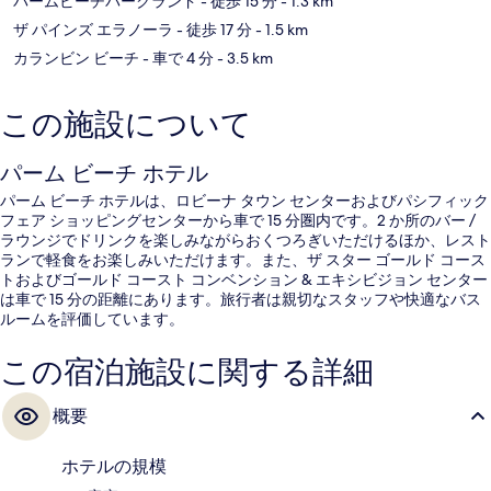
パームビーチパークランド
- 徒歩 15 分
- 1.3 km
ザ パインズ エラノーラ
- 徒歩 17 分
- 1.5 km
カランビン ビーチ
- 車で 4 分
- 3.5 km
この施設について
パーム ビーチ ホテル
パーム ビーチ ホテルは、ロビーナ タウン センターおよびパシフィック
フェア ショッピングセンターから車で 15 分圏内です。2 か所のバー /
ラウンジでドリンクを楽しみながらおくつろぎいただけるほか、レスト
ランで軽食をお楽しみいただけます。また、ザ スター ゴールド コース
トおよびゴールド コースト コンベンション & エキシビジョン センター
は車で 15 分の距離にあります。旅行者は親切なスタッフや快適なバス
ルームを評価しています。
この宿泊施設に関する詳細
概要
ホテルの規模