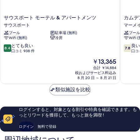
示
す
サ
カ
サウスポート モーテル & アパートメンツ
カムデ
る
ウ
ム
サウスポート
マーメイ
ス
デ
プール
駐車場 (無料)
プール
ポ
ン
WiFi (無料)
冷房
WiFi 
ー
モ
ト
ー
10
10
とても良い
良い
8.4
7.8
モ
タ
段
段
口コミ 938 件
口コミ
ー
ー
階
階
現
￥13,365
テ
イ
中
中
在
ル
ン
8.4、
7.8、
合計 ￥14,884
の
&
税およびサービス料込み
マ
と
良
料
8 月 20 日 ～ 8 月 21 日
ア
ー
て
い、
金
パ
メ
も
口
は
類似施設を比較
ー
イ
良
コ
￥13,365
ト
ド
い、
ミ
メ
ビ
口
476
ン
ー
コ
件
ログインすると、対象となる割引や特典を確認できます。も
ツ
チ
ミ
件
っとリワードを獲得して、もっと旅を満喫 !
サ
938
の
ウ
件
口
ログイン
無料で登録
ス
件
コ
ポ
の
ミ