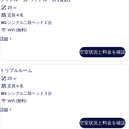
写
の
イ
詳
真
25 ㎡
細
写
ン
を
定員 4 名
真
ル
表
シングル二段ベッド 2 台
を
ー
示
WiFi (無料)
表
ム
す
ツ
詳細
示
ベ
イ
る
す
ッ
ン
空室状況と料金を確認
ル
る
ド
ー
ル
ム
デスク、WiFi (無料)、ベッドシーツ
ト
7
ベ
トリプルルーム
ー
リ
ッ
ム
25 ㎡
ド
プ
ル
(複
定員 6 名
ル
ー
数)
シングル二段ベッド 3 台
ム
ル
(複
の
WiFi (無料)
ー
数)
す
ト
詳細
の
ム
リ
べ
詳
の
プ
細
空室状況と料金を確認
て
ル
す