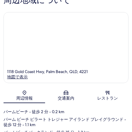
周辺地域について
ー
口
ト
コ
ミ
1118 Gold Coast Hwy, Palm Beach, QLD, 4221
地図で表示
地図
周辺情報
交通案内
レストラン
パームビーチ
- 徒歩 2 分
- 0.2 km
パーム ビーチ ピラート トレジャー アイランド プレイグラウンド
-
徒歩 12 分
- 1.1 km