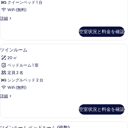
真
クイーンベッド 1 台
ー
を
WiFi (無料)
ル
表
エ
詳細
ー
コ
示
ム
ノ
空室状況と料金を確認
す
ミ
ク
ー
る
イ
ル
デスク、WiFi (無料)、ベッドシーツ
ツ
5
ー
ツインルーム
ー
イ
ム
ン
20 ㎡
ク
ン
イ
ベ
ベッドルーム 1 室
ル
ー
ッ
定員 2 名
ン
ー
ベ
ド
シングルベッド 2 台
ム
ッ
1
WiFi (無料)
ド
の
台
1
ツ
詳細
す
台
イ
の
の
べ
ン
す
空室状況と料金を確認
詳
ル
て
細
べ
ー
の
ム
て
デスク、WiFi (無料)、ベッドシーツ
ツ
6
の
ツインルーム ベッドルーム (複数)