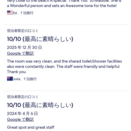
very close to the beach A special “Thank You” to Maddie: She is
a Wonderful person and sets an Awesome tone for the hotel
straight from the get go! Blessings 🙏, Ed~
Ed、7 泊旅行
宿泊者限定の口コミ
10/10 (最高に素晴らしい)
2025 年 12 月 30 日
Google で翻訳
The room was very clean, and the shared toilet/shower facilities
also were constantly clean. The staff were friendly and helpful.
Thank you
Julia、7 泊旅行
宿泊者限定の口コミ
10/10 (最高に素晴らしい)
2024 年 4 月 6 日
Google で翻訳
Great spot and great staff