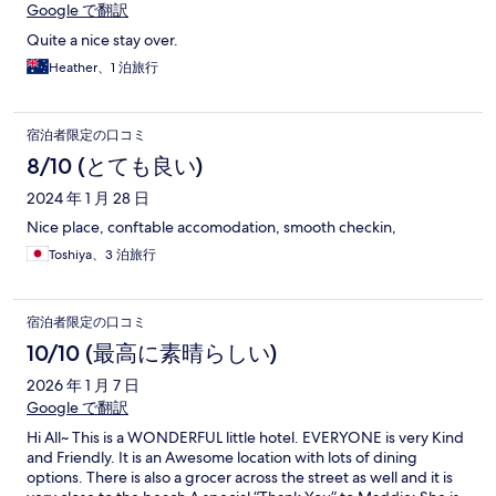
Google で翻訳
Quite a nice stay over.
Heather、1 泊旅行
宿泊者限定の口コミ
8/10 (とても良い)
2024 年 1 月 28 日
Nice place, conftable accomodation, smooth checkin,
Toshiya、3 泊旅行
宿泊者限定の口コミ
10/10 (最高に素晴らしい)
2026 年 1 月 7 日
Google で翻訳
Hi All~ This is a WONDERFUL little hotel. EVERYONE is very Kind
and Friendly. It is an Awesome location with lots of dining
options. There is also a grocer across the street as well and it is