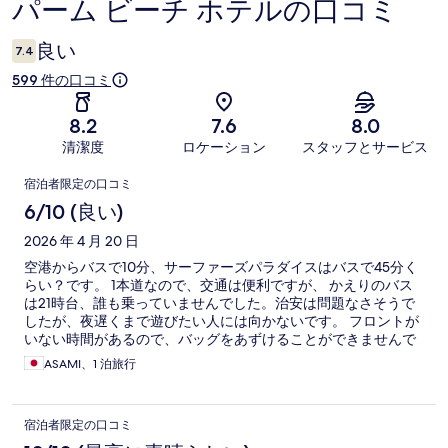
パーム ビーチ ホテルの口コミ
口
コ
良い
7.4
ミ
599 件の口コミ
8.2
7.6
8.0
清潔度
ロケーション
スタッフとサービス
口
宿泊者限定の口コミ
コ
6/10 (良い)
ミ
2026 年 4 月 20 日
空港からバスで10分、サーファーズパラダイスはバスで45分く
らい？です。 1本道なので、交通は便利ですが、 かえりのバス
は21時台、誰も乗っていませんでした。治安は問題なさそうで
したが、夜遅くまで遊びたい人には向かないです。 フロントが
いない時間があるので、バッグをあずけることができませんで
した。 トイレ、バスルームは綺麗でした。 オーストラリアの旧
ASAMI、1 泊旅行
式のシャワーの使い方が複雑でした。古いタイプのシャワーで
した。 スタッフは感じよかったです。 フロントまで15段くらい
の階段があります。
宿泊者限定の口コミ