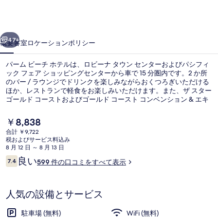
チ
ホ
前へ
次へ
テ
47+
概要
客室
ロケーション
ポリシー
ル
パーム ビーチ ホテルは、ロビーナ タウン センターおよびパシフィ
の
ック フェア ショッピングセンターから車で 15 分圏内です。2 か所
のバー / ラウンジでドリンクを楽しみながらおくつろぎいただける
写
ほか、レストランで軽食をお楽しみいただけます。また、ザ スター
真
ゴールド コーストおよびゴールド コースト コンベンション & エキ
シビジョン センターは車で 15 分の距離にあります。旅行者は親切
ギ
なスタッフや快適なバスルームを評価しています。
現
￥8,838
在
ャ
合計 ￥9,722
の
税およびサービス料込み
エコノミールーム クイーンベッド 1 台 |
ラ
料
8 月 12 日 ～ 8 月 13 日
金
口
良い
リ
7.4
599 件の口コミをすべて表示
は
10段階中7.4
コ
￥8,838
ー
ミ
で
す
人気の設備とサービス
駐車場 (無料)
WiFi (無料)