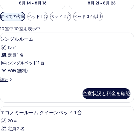
8月 14 - 8月 16
8月 21 - 8月 23
利
すべての客室
ベッド 1 台
ベッド 2 台
ベッド 3 台以上
用
可
10 室中 10 室を表示中
能
デスク、WiFi (無料)、ベッドシーツ
シ
6
シングルルーム
な
ン
客
15 ㎡
グ
室
定員 1 名
ル
の
シングルベッド 1 台
ル
絞
WiFi (無料)
り
ー
シ
詳細
込
ム
ン
み
の
グ
条
空室状況と料金を確認
ル
す
件
ル
べ
ー
エコノミールーム クイーンベッド 1 台 |
エ
7
ム
エコノミールーム クイーンベッド 1 台
て
コ
の
の
20 ㎡
詳
ノ
細
写
定員 2 名
ミ