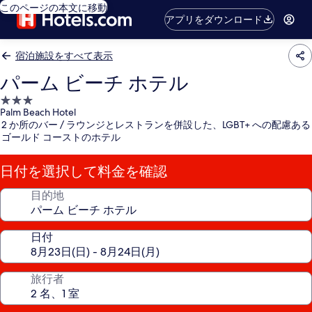
このページの本文に移動
アプリをダウンロード
宿泊施設をすべて表示
パーム ビーチ ホテル
3.0
Palm Beach Hotel
つ
2 か所のバー / ラウンジとレストランを併設した、LGBT+ への配慮ある
星
ゴールド コーストのホテル
宿
泊
日付を選択して料金を確認
施
設
目的地
日付
旅行者