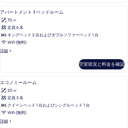
ル
の
べ
ー
アパートメント 1 ベッドルーム | デスク
ア
写
13
ム
アパートメント 1 ベッドルーム
て
パ
の
真
の
70 ㎡
詳
ー
を
細
写
定員 6 名
ト
表
真
キングベッド 2 台およびダブルソファーベッド 1 台
メ
示
を
WiFi (無料)
ン
す
表
ア
詳細
ト
る
パ
示
1
ー
空室状況と料金を確認
す
ト
ベ
メ
る
ッ
ン
エコノミールーム | デスク、WiFi (
エ
6
ト
ド
エコノミールーム
コ
1
ル
20 ㎡
ベ
ノ
ー
ッ
定員 3 名
ミ
ド
ム
クイーンベッド 1 台およびシングルベッド 1 台
ル
ー
の
ー
WiFi (無料)
ル
ム
す
エ
詳細
の
ー
コ
べ
詳