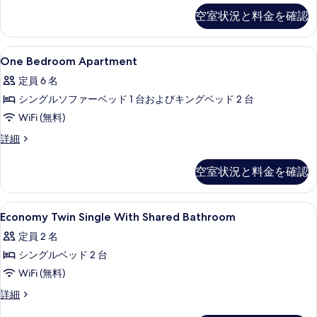
ム
ノ
細
て
空室状況と料金を確認
ミ
の
の
ー
す
ル
写
One
デスク、WiFi (無料)、ベッドシーツ
6
ー
One Bedroom Apartment
べ
Bedroom
真
ム
て
定員 6 名
の
Apartment
を
詳
の
シングルソファーベッド 1 台およびキングベッド 2 台
の
表
細
写
WiFi (無料)
す
示
真
べ
One
詳細
す
Bedroom
を
て
る
Apartment
空室状況と料金を確認
表
の
の
詳
示
写
細
Economy
デスク、WiFi (無料)、ベッドシーツ
す
真
7
Economy Twin Single With Shared Bathroom
Twin
る
を
定員 2 名
Single
表
シングルベッド 2 台
With
示
Shared
WiFi (無料)
す
Bathroom
Economy
詳細
る
の
Twin