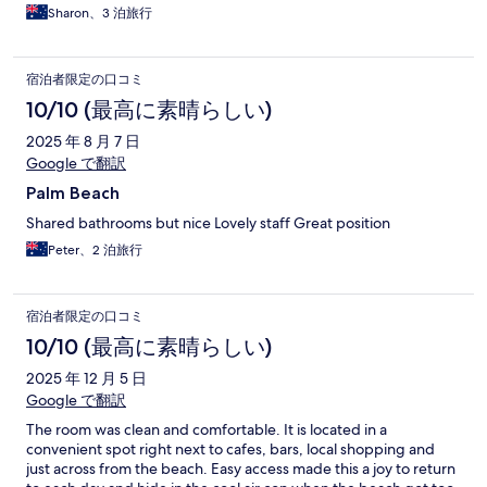
Sharon、3 泊旅行
宿泊者限定の口コミ
10/10 (最高に素晴らしい)
2025 年 8 月 7 日
Google で翻訳
Palm Beach
Shared bathrooms but nice Lovely staff Great position
Peter、2 泊旅行
宿泊者限定の口コミ
10/10 (最高に素晴らしい)
2025 年 12 月 5 日
Google で翻訳
The room was clean and comfortable. It is located in a
convenient spot right next to cafes, bars, local shopping and
just across from the beach. Easy access made this a joy to return