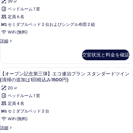
39 ㎡
エ
ラ
ン
コ
ベッドルーム 1 室
ン
連
記
定員 6 名
泊
4
念
プ
セミダブルベッド 2 台およびシングル布団 2 組
ベ
ラ
第
WiFi (無料)
ン
ッ
三
4
【オ
詳細
ド
ベ
弾】
ー
和
ッ
プ
エ
空室状況と料金を確認
ド
ン
洋
コ
和
記
室
洋
念
連
羽毛の掛け布団、デスク、ノートパソ
【オ
室
11
第
(清
【オープン記念第三弾】エコ連泊プラン スタンダードツイン
泊
(清
ー
三
(清掃の追加は1回税込み1500円)
掃
掃
弾】
プ
プ
の
20 ㎡
の
エ
ラ
追
ン
コ
ベッドルーム 1 室
追
加
ン
連
記
定員 4 名
は
加
泊
2
念
1
プ
セミダブルベッド 2 台
は
ベ
回
ラ
第
WiFi (無料)
1
税
ン
ッ
三
込
2
回
【オ
詳細
ド
み
ベ
弾】
ー