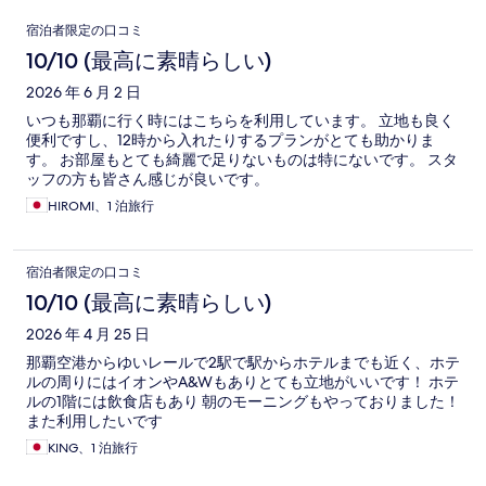
口
宿泊者限定の口コミ
コ
10/10 (最高に素晴らしい)
ミ
2026 年 6 月 2 日
いつも那覇に行く時にはこちらを利用しています。 立地も良く
便利ですし、12時から入れたりするプランがとても助かりま
す。 お部屋もとても綺麗で足りないものは特にないです。 スタ
ッフの方も皆さん感じが良いです。
HIROMI、1 泊旅行
宿泊者限定の口コミ
10/10 (最高に素晴らしい)
2026 年 4 月 25 日
那覇空港からゆいレールで2駅で駅からホテルまでも近く、ホテ
ルの周りにはイオンやA&Wもありとても立地がいいです！ ホテ
ルの1階には飲食店もあり 朝のモーニングもやっておりました！
また利用したいです
KING、1 泊旅行