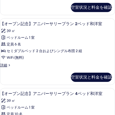
税
1500
和
ッ
プ
エ
円)
空室状況と料金を確認
込
ド
ン
洋
の
コ
和
記
み
詳
室
洋
念
連
羽毛の掛け布団、デスク、ノートパソ
【オ
1500
細
室
12
第
(清
【オープン記念】アニバーサリープラン 2ベッド和洋室
泊
(清
円)
ー
三
掃
39 ㎡
掃
弾】
プ
の
プ
の
の
エ
ベッドルーム 1 室
ラ
す
追
ン
コ
追
定員 6 名
加
ン
連
べ
記
は
加
泊
セミダブルベッド 2 台およびシングル布団 2 組
ス
て
念】
1
プ
は
WiFi (無料)
回
タ
ラ
の
ア
1
税
ン
【オ
詳細
ン
写
ニ
込
ス
回
ー
ダ
み
真
タ
バ
プ
税
空室状況と料金を確認
1500
ン
ン
ー
を
ー
円)
込
ダ
記
ド
の
表
サ
ー
念】
み
羽毛の掛け布団、デスク、ノートパソ
【オ
詳
ド
ツ
7
ア
【オープン記念】アニバーサリープラン 4ベッド和洋室
示
リ
1500
細
ツ
ー
ニ
イ
す
ー
39 ㎡
イ
円)
バ
プ
ン
ン
ー
る
プ
ベッドルーム 1 室
の
ン
(清
サ
(清
ラ
定員 10 名