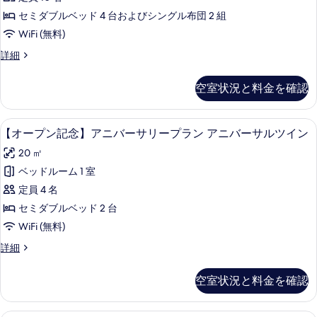
す
掃
リ
記
掃
の
ー
ン
セミダブルベッド 4 台およびシングル布団 2 組
べ
念】
追
プ
の
2
WiFi (無料)
て
加
ラ
ア
追
ベ
は
ン
【オ
詳細
の
ニ
1
2
加
ー
ッ
写
回
ベ
バ
プ
は
ド
空室状況と料金を確認
税
ッ
真
ン
ー
1
込
ド
和
記
を
み
サ
和
念】
回
洋
羽毛の掛け布団、デスク、ノートパソ
【オ
1500
表
洋
13
ア
【オープン記念】アニバーサリープラン アニバーサルツイン
リ
税
円)
室
室
ー
ニ
示
ー
20 ㎡
の
の
込
バ
の
プ
す
詳
詳
ー
プ
ベッドルーム 1 室
み
細
す
ン
細
サ
る
ラ
定員 4 名
1500
リ
べ
記
ー
ン
セミダブルベッド 2 台
円)
て
念】
プ
4
WiFi (無料)
の
ラ
の
ア
ベ
ン
す
【オ
詳細
写
ニ
4
ー
ッ
べ
真
ベ
バ
プ
ド
空室状況と料金を確認
て
ッ
ン
を
ー
ド
和
記
の
表
サ
和
念】
羽毛の掛け布団、デスク、ノートパソ