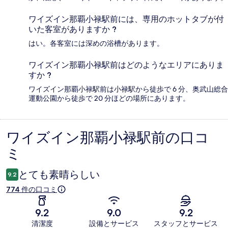
ワイズイン那覇小禄駅前には、専用のホットタブが付
いた客室がありますか ?
はい。各客室には深めの浴槽があります。
ワイズイン那覇小禄駅前はどのようなエリアにありま
すか ?
ワイズイン那覇小禄駅前は小禄駅から徒歩で 6 分、奥武山総合
運動公園から徒歩で 20 分ほどの場所にあります。
ワイズイン那覇小禄駅前の口コ
口
ミ
コ
ミ
とても素晴らしい
9.2
774 件の口コミ
9.2
9.0
9.2
清潔度
設備とサービス
スタッフとサービス