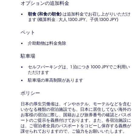
オプションの追加料金
朝食 (和食の朝食)
は追加料金でお召し上がりいただけ
ます (概算料金 : 大人 1300 JPY、子供 1300 JPY)
ペット
介助動物は料金免除
駐車場
セルフパーキングは、1 泊につき 1000 JPYでご利用い
ただけます
駐車場の車高制限があります
ポリシー
日本の厚生労働省は、インやホテル、モーテルなどを含む
いかなる種類の宿泊施設でも、日本に​居住してない海外の
お客様の宿泊に際し、国籍および旅券番号の確認とパスポ
ートのご提示を義務付け​ております。また、各宿泊施設に
は、ご宿泊者全員のパスポートをコピーし保存する義務が
課せられておりますの​で、ご協力をお願いいたします。