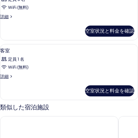
を
イ
の
望
表
WiFi (無料)
【眺
す
な
望
示
客
詳細
な
べ
し】
室
す
し】
て
の
(チ
(チ
空室状況と料金を確認
る
詳
の
ェ
ェ
細
ッ
写
ッ
ク
羽毛の掛け布団、デスク、ノートパソ
客
1
客室
真
イ
ク
室
ン
を
定員 1 名
イ
の
12
表
WiFi (無料)
ン
時/
す
チ
示
客
12
詳細
べ
ェ
室
す
時/
ッ
て
の
空室状況と料金を確認
ク
る
チ
詳
の
ア
細
ェ
ウ
写
類似した宿泊施設
ト
ッ
真
12
ク
時)
東横 INN 那覇国際通り美栄橋駅
Glory is
を
ア
の
表
詳
ウ
示
細