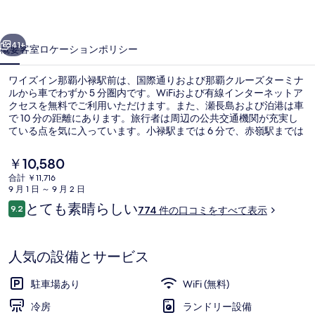
覇
前へ
次へ
小
41+
概要
客室
ロケーション
ポリシー
禄
ワイズイン那覇小禄駅前は、国際通りおよび那覇クルーズターミナ
駅
ルから車でわずか 5 分圏内です。WiFiおよび有線インターネットア
クセスを無料でご利用いただけます。また、瀬長島および泊港は車
前
で 10 分の距離にあります。旅行者は周辺の公共交通機関が充実し
の
ている点を気に入っています。小禄駅までは 6 分で、赤嶺駅までは
11 分です。
写
現
￥10,580
在
真
合計 ￥11,716
の
9 月 1 日 ～ 9 月 2 日
外観
ギ
料
口
とても素晴らしい
9.2
774 件の口コミをすべて表示
金
10段階中9.2
ャ
コ
は
ミ
￥10,580
ラ
で
人気の設備とサービス
す
リ
駐車場あり
WiFi (無料)
ー
冷房
ランドリー設備