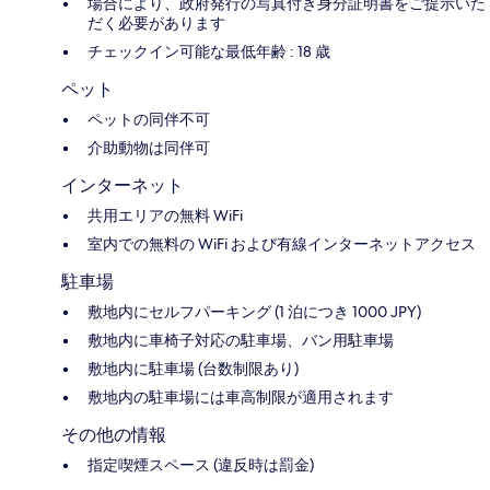
場合により、政府発行の写真付き身分証明書をご提示いた
だく必要があります
チェックイン可能な最低年齢 : 18 歳
ペット
ペットの同伴不可
介助動物は同伴可
インターネット
共用エリアの無料 WiFi
室内での無料の WiFi および有線インターネットアクセス
駐車場
敷地内にセルフパーキング (1 泊につき 1000 JPY)
敷地内に車椅子対応の駐車場、バン用駐車場
敷地内に駐車場 (台数制限あり)
敷地内の駐車場には車高制限が適用されます
その他の情報
指定喫煙スペース (違反時は罰金)