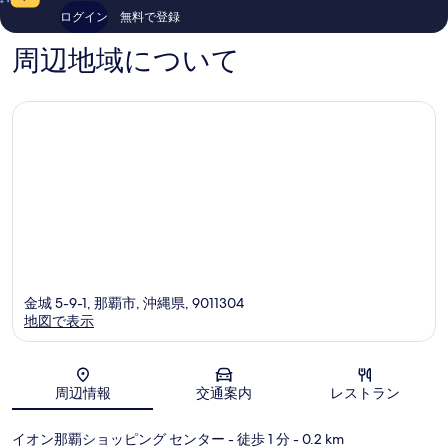
件
件
ログイン
無料で登録
件
件
の
の
周辺地域について
口
口
コ
コ
ミ
ミ
金城 5-9-1, 那覇市, 沖縄県, 9011304
地図で表示
地図
周辺情報
交通案内
レストラン
イオン那覇ショッピング センター
- 徒歩 1 分
- 0.2 km