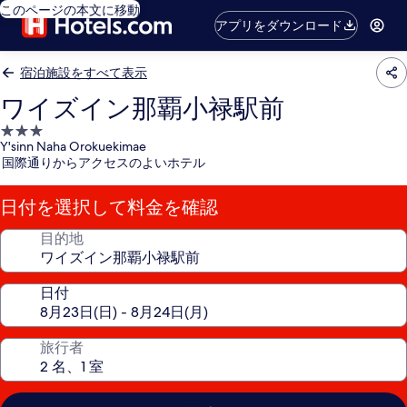
このページの本文に移動
アプリをダウンロード
宿泊施設をすべて表示
ワイズイン那覇小禄駅前
3.0
Y'sinn Naha Orokuekimae
つ
国際通りからアクセスのよいホテル
星
宿
日付を選択して料金を確認
泊
施
目的地
設
日付
旅行者