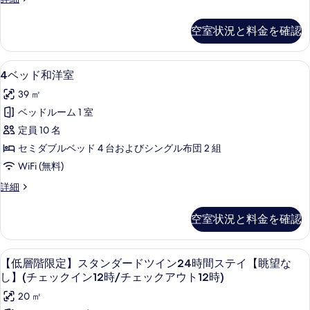
の
て
ベ
示
す
ッ
の
空室状況と料金を確認
す
ド
べ
写
和
る
て
真
洋
4
羽毛の掛け布団、デスク、ノートパソ
7
室
の
4ベッド和洋室
を
ベ
の
写
39 ㎡
表
詳
ッ
真
細
ベッドルーム 1 室
示
ド
を
定員 10 名
す
和
表
セミダブルベッド 4 台およびシングル布団 2 組
る
洋
示
WiFi (無料)
室
す
4
詳細
の
ベ
る
す
ッ
空室状況と料金を確認
ド
べ
和
て
洋
羽毛の掛け布団、デスク、ノートパソ
【低
12
室
の
【低層階限定】スタンダードツイン24時間ステイ【眺望な
層
の
し】(チェックイン12時/チェックアウト12時)
写
詳
階
20 ㎡
真
細