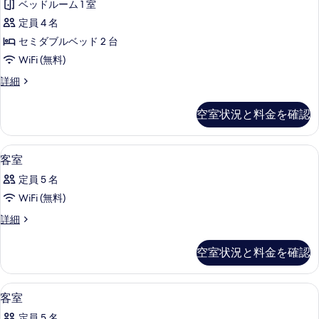
限
ベッドルーム 1 室
を
定】
定員 4 名
表
ス
セミダブルベッド 2 台
示
タ
WiFi (無料)
す
ン
る
【低
詳細
ダ
層
階
ー
空室状況と料金を確認
限
ド
定】
ス
ツ
羽毛の掛け布団、デスク、ノートパソ
客
1
タ
客室
イ
室
ン
定員 5 名
ダ
ン
の
ー
WiFi (無料)
24
す
ド
時
客
詳細
ツ
べ
室
イ
間
て
の
ン
空室状況と料金を確認
ス
詳
24
の
細
時
テ
写
間
羽毛の掛け布団、デスク、ノートパソ
客
イ
1
客室
ス
真
室
【眺
テ
定員 5 名