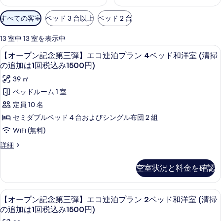
利
すべての客室
ベッド 3 台以上
ベッド 2 台
用
可
13 室中 13 室を表示中
能
羽毛の掛け布団、デスク、ノートパソ
【オ
7
【オープン記念第三弾】エコ連泊プラン 4ベッド和洋室 (清掃
な
ー
の追加は1回税込み1500円)
客
プ
39 ㎡
室
ン
の
ベッドルーム 1 室
記
絞
定員 10 名
り
念
セミダブルベッド 4 台およびシングル布団 2 組
込
第
WiFi (無料)
み
三
条
【オ
詳細
弾】
ー
件
プ
エ
空室状況と料金を確認
ン
コ
記
念
連
羽毛の掛け布団、デスク、ノートパソ
【オ
12
第
【オープン記念第三弾】エコ連泊プラン 2ベッド和洋室 (清掃
泊
ー
三
の追加は1回税込み1500円)
弾】
プ
プ