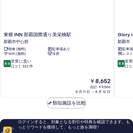
ト
す
12
る
時)
の
す
東
Glory
東横 INN 那覇国際通り美栄橋駅
Glory 
横
island
べ
那覇市中心部
那覇市
INN
okinawa
て
朝食 (無料)
駐車場あり
駐車場
那
-
WiFi (無料)
冷房
レスト
の
覇
SOBE-
国
那
10
10
非常に良い
非常
写
8.6
8.8
際
覇
段
段
口コミ 322 件
口コミ
真
通
市
階
階
り
中
中
を
現
￥8,652
美
8.6、
8.8、
在
表
栄
合計 ￥9,566
非
非
の
8 月 11 日 ～ 8 月 12 日
橋
常
常
示
料
駅
に
に
金
す
類似施設を比較
那
良
良
は
覇
い、
い、
る
￥8,652
市
口
口
中
コ
コ
ログインすると、対象となる割引や特典を確認できます。も
心
ミ
ミ
っとリワードを獲得して、もっと旅を満喫 !
部
322
312