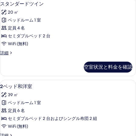
洋
ス
写
洋
12
ア
スタンダードツイン
示
リ
室
室
タ
ニ
真
す
ー
20 ㎡
の
バ
の
ン
を
詳
ー
る
プ
ベッドルーム 1 室
す
ダ
細
サ
表
ラ
定員 4 名
リ
べ
ー
示
ー
ン
セミダブルベッド 2 台
て
ド
す
プ
ア
WiFi (無料)
ラ
の
ツ
る
ニ
ン
ス
詳細
写
イ
ア
タ
バ
真
ニ
ン
ン
空室状況と料金を確認
ー
バ
ダ
を
の
ー
ー
サ
表
す
サ
ド
2
羽毛の掛け布団、デスク、ノートパソ
ル
ル
12
ツ
2ベッド和洋室
示
べ
ベ
ツ
イ
ツ
す
て
39 ㎡
イ
ン
ッ
イ
ン
の
る
の
ベッドルーム 1 室
ド
の
ン
詳
写
定員 6 名
詳
細
和
の
細
真
セミダブルベッド 2 台およびシングル布団 2 組
洋
す
を
WiFi (無料)
室
べ
表
2
詳細