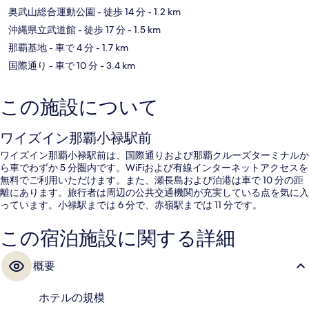
奥武山総合運動公園
- 徒歩 14 分
- 1.2 km
沖縄県立武道館
- 徒歩 17 分
- 1.5 km
那覇基地
- 車で 4 分
- 1.7 km
国際通り
- 車で 10 分
- 3.4 km
この施設について
ワイズイン那覇小禄駅前
ワイズイン那覇小禄駅前は、国際通りおよび那覇クルーズターミナルか
ら車でわずか 5 分圏内です。WiFiおよび有線インターネットアクセスを
無料でご利用いただけます。また、瀬長島および泊港は車で 10 分の距
離にあります。旅行者は周辺の公共交通機関が充実している点を気に入
っています。小禄駅までは 6 分で、赤嶺駅までは 11 分です。
この宿泊施設に関する詳細
概要
ホテルの規模