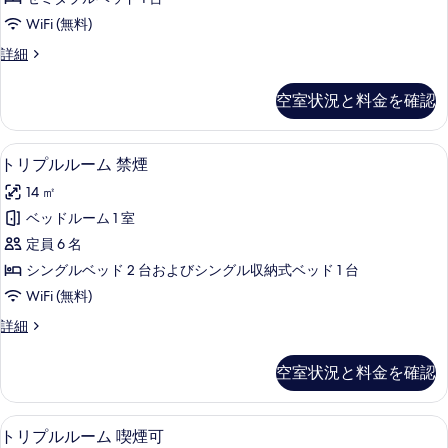
示
ル
煙)
9
WiFi (無料)
㎡
す
ー
の
(禁
セ
詳細
る
ム
す
煙)
ミ
の
120
ダ
べ
空室状況と料金を確認
詳
ブ
cm
て
細
ル
ベ
ル
の
羽毛の掛け布団、デスク、遮光カーテン、W
ト
ッ
13
ー
トリプルルーム 禁煙
写
リ
ム
ド
14 ㎡
真
120
プ
9
cm
ベッドルーム 1 室
を
ル
ベ
㎡
定員 6 名
表
ッ
ル
(喫
ド
シングルベッド 2 台およびシングル収納式ベッド 1 台
示
ー
煙)
9
WiFi (無料)
す
㎡
ム
の
(喫
ト
詳細
る
禁
す
煙)
リ
の
煙
プ
べ
空室状況と料金を確認
詳
ル
の
て
細
ル
す
ー
の
羽毛の掛け布団、デスク、遮光カーテン、W
ト
13
ム
トリプルルーム 喫煙可
べ
写