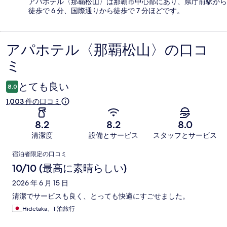
アパホテル〈那覇松山〉は那覇市中心部にあり、県庁前駅から
徒歩で 6 分、国際通りから徒歩で 7 分ほどです。
アパホテル〈那覇松山〉の口コ
口
ミ
コ
ミ
とても良い
8.0
1,003 件の口コミ
8.2
8.2
8.0
清潔度
設備とサービス
スタッフとサービス
口
宿泊者限定の口コミ
コ
10/10 (最高に素晴らしい)
ミ
2026 年 6 月 15 日
清潔でサービスも良く、とっても快適にすごせました。
Hidetaka、1 泊旅行