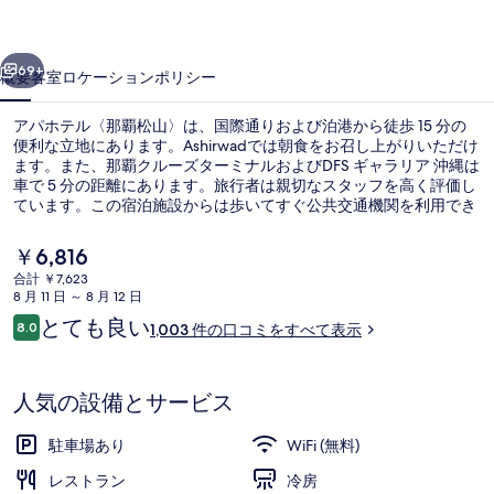
覇
前へ
次へ
松
69+
概要
客室
ロケーション
ポリシー
山〉
アパホテル〈那覇松山〉は、国際通りおよび泊港から徒歩 15 分の
の
便利な立地にあります。Ashirwadでは朝食をお召し上がりいただけ
ます。また、那覇クルーズターミナルおよびDFS ギャラリア 沖縄は
写
車で 5 分の距離にあります。旅行者は親切なスタッフを高く評価し
真
ています。この宿泊施設からは歩いてすぐ公共交通機関を利用でき
ます。県庁前駅までは 6 分、美栄橋駅までは 7 分です。
ギ
現
￥6,816
在
ャ
合計 ￥7,623
の
8 月 11 日 ～ 8 月 12 日
外観
ラ
料
口
とても良い
8.0
1,003 件の口コミをすべて表示
金
10段階中8.0
リ
コ
は
ミ
￥6,816
ー
で
人気の設備とサービス
す
駐車場あり
WiFi (無料)
レストラン
冷房