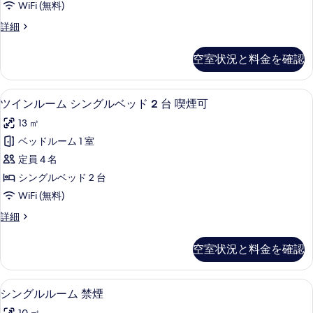
WiFi (無料)
double
)
ム
す
)
シ
詳細
の
喫
る
の
ン
す
詳
煙
グ
空室状況と料金を確認
細
ル
べ
可
ル
て
の
ー
羽毛の掛け布団、デスク、遮光カーテン、W
ツ
14
ム
の
ツインルーム シングルベッド 2 台 喫煙可
す
イ
喫
写
べ
13 ㎡
煙
ン
真
可
て
ベッドルーム 1 室
ル
の
を
の
定員 4 名
詳
ー
表
細
写
シングルベッド 2 台
ム
示
真
WiFi (無料)
シ
す
を
ツ
詳細
ン
イ
る
表
グ
ン
空室状況と料金を確認
示
ル
ル
ー
す
ベ
ム
羽毛の掛け布団、デスク、遮光カーテン、W
シ
る
14
シ
シングルルーム 禁煙
ッ
ン
ン