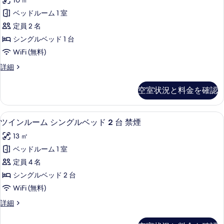
ド
10 ㎡
グ
グ
ル
2
ベッドルーム 1 室
ル
ベ
台
定員 2 名
ッ
ル
喫
ド
シングルベッド 1 台
ー
2
煙
WiFi (無料)
台
ム
可
喫
シ
詳細
禁
煙
ン
の
可
煙
グ
す
空室状況と料金を確認
の
ル
の
詳
べ
ル
す
細
ー
て
羽毛の掛け布団、デスク、遮光カーテン、W
ツ
14
ム
ツインルーム シングルベッド 2 台 禁煙
べ
の
イ
禁
て
13 ㎡
煙
写
ン
の
の
ベッドルーム 1 室
真
ル
詳
写
定員 4 名
細
を
ー
真
シングルベッド 2 台
表
ム
を
WiFi (無料)
示
シ
表
ツ
詳細
す
ン
イ
示
る
グ
ン