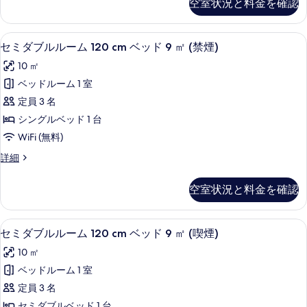
空室状況と料金を確認
す
ル
ル
ー
る
ベ
ム
羽毛の掛け布団、デスク、遮光カーテン、W
セ
14
シ
セミダブルルーム 120 cm ベッド 9 ㎡ (禁煙)
ッ
ミ
ン
ド
10 ㎡
グ
ダ
ル
2
ベッドルーム 1 室
ブ
ベ
台
定員 3 名
ッ
ル
禁
ド
シングルベッド 1 台
ル
2
煙
WiFi (無料)
台
ー
の
禁
セ
詳細
ム
煙
ミ
す
の
120
ダ
べ
空室状況と料金を確認
詳
ブ
cm
細
て
ル
ベ
ル
の
羽毛の掛け布団、デスク、遮光カーテン、W
セ
ッ
14
ー
セミダブルルーム 120 cm ベッド 9 ㎡ (喫煙)
写
ミ
ム
ド
10 ㎡
120
真
ダ
9
cm
ベッドルーム 1 室
を
ブ
ベ
㎡
定員 3 名
ッ
表
ル
(禁
ド
セミダブルベッド 1 台