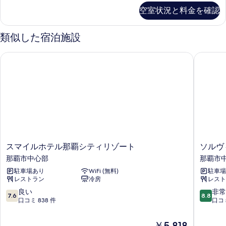
ネ
ル
空室状況と料金を確認
示
×
ク
ダ
す
ト
ブ
類似した宿泊施設
る
ル]
ツ
コ
イ
スマイルホテル那覇シティリゾート
ソルヴィ
ネ
ン
ク
ト
ル
ツ
ー
イ
ン
ム
ル
25
ー
ム
平
25
ス
ソ
米
スマイルホテル那覇シティリゾート
ソルヴ
平
マ
ル
那覇市中心部
那覇市
禁
米
イ
ヴ
禁
駐車場あり
WiFi (無料)
駐車場
煙
ル
ィ
煙
レストラン
冷房
レスト
ホ
ー
の
の
テ
タ
10
10
良い
非常
詳
7.6
8.8
す
ル
ホ
段
段
口コミ 838 件
口コミ
細
那
テ
階
階
べ
覇
ル
中
中
現
￥5,818
て