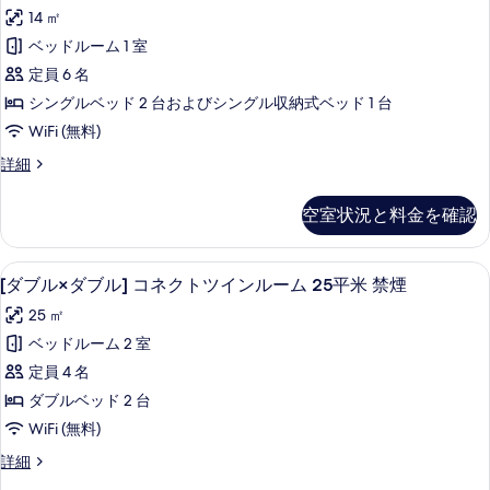
リ
禁
て
14 ㎡
真
煙
プ
の
の
ベッドルーム 1 室
を
ル
詳
写
定員 6 名
表
細
ル
真
シングルベッド 2 台およびシングル収納式ベッド 1 台
示
ー
を
WiFi (無料)
す
ム
表
ト
詳細
る
喫
リ
示
煙
プ
空室状況と料金を確認
す
ル
可
ル
る
の
ー
[ダブル×ダブル] コネクトツインルーム 
[ダ
6
ム
[ダブル×ダブル] コネクトツインルーム 25平米 禁煙
す
ブ
喫
べ
25 ㎡
煙
ル
可
て
ベッドルーム 2 室
×
の
の
定員 4 名
詳
ダ
細
写
ダブルベッド 2 台
ブ
真
WiFi (無料)
ル]
を
[ダ
詳細
コ
ブ
表