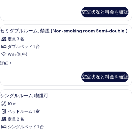
の
ー
)
イ
の
す
ム,
ー
空室状況と料金を確認
詳
ン
べ
喫
細
ル
て
煙
ー
コーヒー / コーヒーメーカー
セ
2
ム,
セミダブルルーム, 禁煙 (Non-smoking room Semi-double )
の
可
ミ
喫
写
(ダ
定員 3 名
煙
ダ
可
真
ブ
ダブルベッド 1 台
ブ
(ダ
を
ル)
WiFi (無料)
ブ
ル
表
ル)
の
セ
詳細
ル
の
ミ
示
す
詳
ー
ダ
空室状況と料金を確認
す
べ
細
ブ
ム,
ル
る
て
禁
ル
羽毛の掛け布団、デスク、遮光カーテン、W
シ
の
14
ー
シングルルーム 喫煙可
煙
ン
ム,
写
(Non-
10 ㎡
禁
グ
真
smoking
煙
ベッドルーム 1 室
ル
を
(Non-
room
定員 2 名
smoking
ル
表
Semi-
room
シングルベッド 1 台
ー
double
示
Semi-