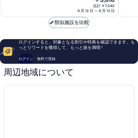
シ
那
7.6、
8.8、
在
テ
合計 ￥7,040
覇
良
非
の
の
8 月 12 日 ～ 8 月 13 日
ィ
那
い、
常
写
料
リ
覇
口
に
金
類似施設を比較
ゾ
市
真
コ
良
は
ー
中
ミ
い、
を
￥5,818
ト
心
838
口
表
那
部
件
コ
ログインすると、対象となる割引や特典を確認できます。も
覇
件
ミ
示
っとリワードを獲得して、もっと旅を満喫 !
市
の
1,009
す
中
口
件
ログイン
無料で登録
心
コ
件
る
部
ミ
の
周辺地域について
口
コ
ミ