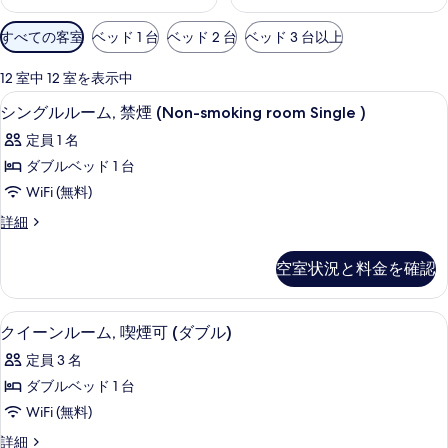
利
すべての客室
ベッド 1 台
ベッド 2 台
ベッド 3 台以上
用
可
12 室中 12 室を表示中
能
シャワー付き浴槽、バスアメニティ (
シ
2
シングルルーム, 禁煙 (Non-smoking room Single )
な
ン
客
定員 1 名
グ
室
ダブルベッド 1 台
ル
の
WiFi (無料)
ル
絞
シ
詳細
り
ー
ン
込
ム,
グ
空室状況と料金を確認
み
ル
禁
条
ル
煙
ー
件
バスルームの設備 | シャワー付き浴槽
ク
2
ム,
クイーンルーム, 喫煙可 (ダブル)
(Non-
イ
禁
smoking
定員 3 名
煙
ー
room
(Non-
ダブルベッド 1 台
ン
smoking
Single
WiFi (無料)
room
ル
)
Single
ク
詳細