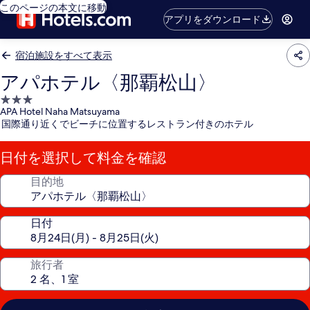
このページの本文に移動
アプリをダウンロード
宿泊施設をすべて表示
アパホテル〈那覇松山〉
3.0
APA Hotel Naha Matsuyama
つ
国際通り近くでビーチに位置するレストラン付きのホテル
星
宿
日付を選択して料金を確認
泊
施
目的地
設
日付
旅行者