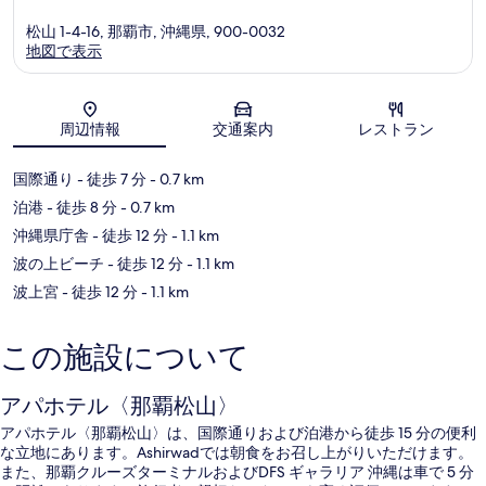
松山 1-4-16, 那覇市, 沖縄県, 900-0032
地図で表示
地図
周辺情報
交通案内
レストラン
国際通り
- 徒歩 7 分
- 0.7 km
泊港
- 徒歩 8 分
- 0.7 km
沖縄県庁舎
- 徒歩 12 分
- 1.1 km
波の上ビーチ
- 徒歩 12 分
- 1.1 km
波上宮
- 徒歩 12 分
- 1.1 km
この施設について
アパホテル〈那覇松山〉
アパホテル〈那覇松山〉は、国際通りおよび泊港から徒歩 15 分の便利
な立地にあります。Ashirwadでは朝食をお召し上がりいただけます。
また、那覇クルーズターミナルおよびDFS ギャラリア 沖縄は車で 5 分