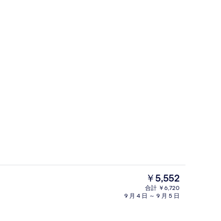
ァイブルーム 禁煙 | デスク、WiFi (無料)、ベッドシーツ
フロント
現
￥5,552
在
合計 ￥6,720
の
9 月 4 日 ～ 9 月 5 日
ダブルルーム ダブルベッド 1 台 禁煙
料
金
は