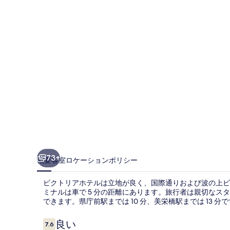
ホ
テ
ル
の
写
真
ギ
ャ
ラ
リ
73+
概要
客室
ロケーション
ポリシー
ー
ビクトリアホテルは立地が良く、国際通りおよび波の上ビー
ミナルは車で 5 分の距離にあります。旅行者は親切な
できます。県庁前駅までは 10 分、美栄橋駅までは 13 分
口
良い
7.6
10段階中7.6