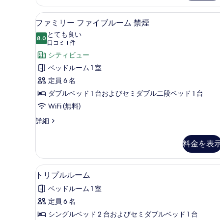
ル
て
ー
ファミリー ファイブルーム 禁煙 
フ
の
9
ム
ファミリー ファイブルーム 禁煙
ァ
の
写
とても良い
詳
8.0
10 点中 8.0
ミ
(口
真
口コミ 1 件
細
コ
リ
シティビュー
を
ミ
ー
ベッドルーム 1 室
表
1
フ
定員 6 名
示
件)
ァ
ダブルベッド 1 台およびセミダブル二段ベッド 1 台
す
イ
WiFi (無料)
る
ブ
フ
詳細
ァ
ル
ミ
料金を表
ー
リ
ー
ム
フ
トリプルルーム | デスク、WiF
ト
禁
5
ァ
トリプルルーム
リ
イ
煙
ベッドルーム 1 室
ブ
プ
の
ル
定員 6 名
ル
す
ー
シングルベッド 2 台およびセミダブルベッド 1 台
ム