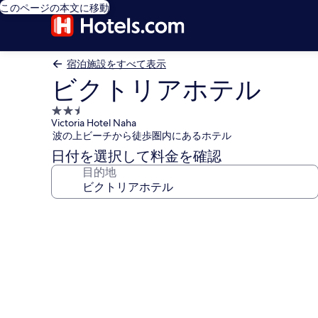
このページの本文に移動
宿泊施設をすべて表示
ビクトリアホテル
2.5
Victoria Hotel Naha
つ
波の上ビーチから徒歩圏内にあるホテル
星
日付を選択して料金を確認
宿
目的地
泊
施
設
ビ
ク
ト
リ
ア