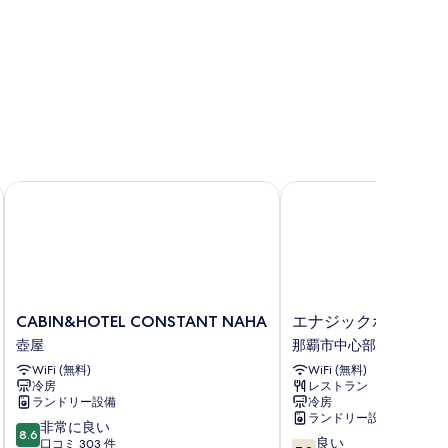
禁
煙
)
の
す
べ
て
の
写
CABIN&HOTEL CONSTANT NAHA
エナジックホテル山市
真
を
表
示
す
CABIN&HOTEL
エ
CABIN&HOTEL CONSTANT NAHA
エナジックホテル山
る
CONSTANT
ナ
壺屋
那覇市中心部
NAHA
ジ
WiFi (無料)
WiFi (無料)
壺
ッ
冷房
レストラン
屋
ク
ランドリー設備
冷房
ホ
ランドリー設備
10
非常に良い
テ
8.6
10
良い
段
口コミ 303 件
ル