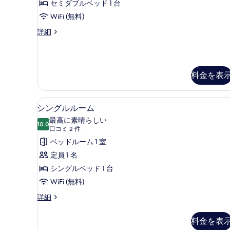
定
セミダブルベッド 1 台
名
ル
員)
定
WiFi (無料)
ル
員)
の
セ
詳細
の
ー
ミ
す
詳
ム
ダ
細
べ
ブ
の
て
ル
料金を表
す
ル
の
ー
べ
写
ム
シングルルーム | デスク、WiF
シ
て
の
10
シングルルーム
真
詳
ン
の
最高に素晴らしい
を
細
10.0
10 点中 10.0
グ
(口
写
口コミ 2 件
表
コ
ル
ベッドルーム 1 室
真
示
ミ
ル
定員 1 名
を
す
2
ー
シングルベッド 1 台
表
件)
る
ム
WiFi (無料)
示
の
す
シ
詳細
ン
す
る
グ
料金を表
べ
ル