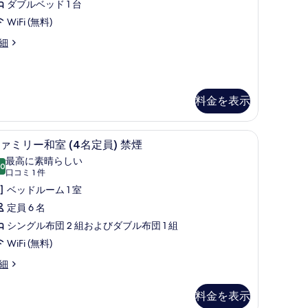
す
ダブルベッド 1 台
ー
る
WiFi (無料)
ム
細
禁
煙
の
料金を表示
す
べ
(無料)、ベッドシーツ
ファミリー和室 (4名定員) 禁煙 | デスク、WiF
フ
て
13
ァミリー和室 (4名定員) 禁煙
ァ
の
最高に素晴らしい
.0
10 点中 10.0
ミ
(口
写
口コミ 1 件
コ
リ
ベッドルーム 1 室
真
ミ
ー
定員 6 名
を
1
和
シングル布団 2 組およびダブル布団 1 組
表
件)
室
WiFi (無料)
示
4
す
細
名
る
定
料金を表示