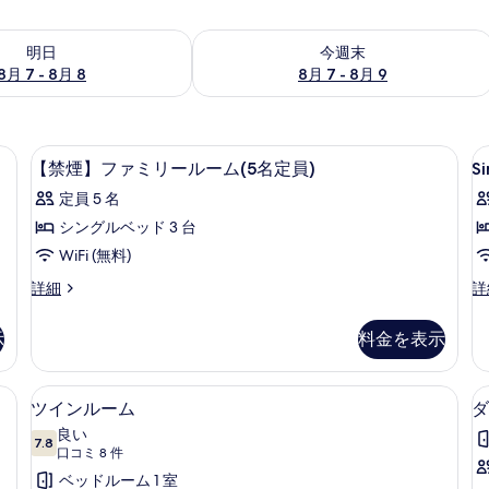
- 8月 8 の空室状況をチェック
今週末 8月 7 - 8月 9 の空室状況をチ
明日
今週末
8月 7 - 8月 8
8月 7 - 8月 9
シーツ
デスク、WiFi (無料)、ベッドシーツ
S
【禁
1
【禁煙】ファミリールーム(5名定員)
S
R
煙】
定員 5 名
フ
シングルベッド 3 台
ァ
WiFi (無料)
ミ
【禁
Si
詳細
詳
リ
煙】
R
ー
フ
の
示
料金を表示
ァ
詳
ル
ミ
細
ー
リ
Fi (無料)、ベッドシーツ
ツインルーム | デスク、WiFi (無料)
ツ
13
ー
ツインルーム
ダ
ム
イ
ル
良い
(5
ー
7.8
10 点中 7.8
ン
(口
口コミ 8 件
名
ム
コ
ル
ベッドルーム 1 室
(5