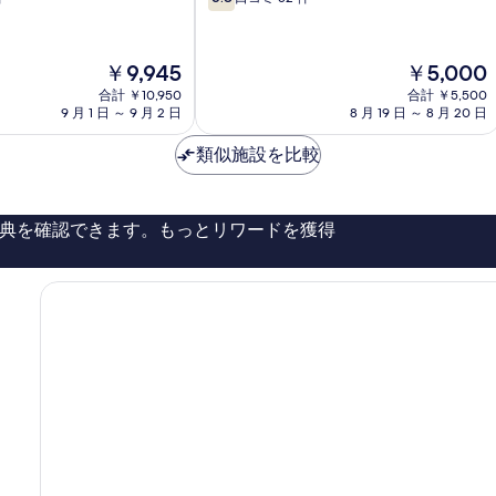
段
階
中
現
現
￥9,945
￥5,000
6.8、
在
在
口
合計 ￥10,950
合計 ￥5,500
の
の
コ
9 月 1 日 ～ 9 月 2 日
8 月 19 日 ～ 8 月 20 日
料
料
ミ
金
金
52
類似施設を比較
は
は
件
￥9,945
￥5,000
件
の
典を確認できます。もっとリワードを獲得
口
コ
ミ