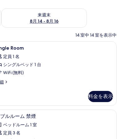
ェック
来週末 8月 14 - 8月 16 の空室状況をチェック
来週末
8月 14 - 8月 16
14 室中 14 室を表示中
ingle
デスク、WiFi (無料)、ベッドシーツ
10
ingle Room
oom
定員 1 名
の
シングルベッド 1 台
す
WiFi (無料)
べ
ngle
細
て
oom
の
料金を表示
写
真
、ベッドシーツ
ダブルルーム 禁煙 | デスク、WiFi (無料)、
ダ
を
10
ブルルーム 禁煙
ブ
表
ベッドルーム 1 室
ル
示
定員 3 名
ル