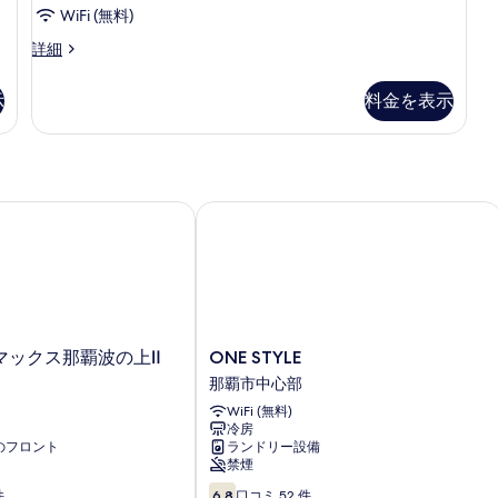
べ
ン
の
WiFi (無料)
員)
グ
て
詳
ル
和
詳細
細
禁
の
禁
室
煙
煙
(3
写
示
料金を表示
の
名
の
真
詳
定
す
細
を
員)
禁
べ
表
煙
て
示
の
ックス那覇波の上Ⅱ
ONE STYLE
の
詳
す
細
写
る
真
を
表
ONE
マックス那覇波の上Ⅱ
ONE STYLE
示
STYLE
那覇市中心部
那
す
WiFi (無料)
覇
る
冷房
市
応のフロント
ランドリー設備
中
禁煙
心
10
部
件
6.8
口コミ 52 件