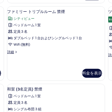
禁
べ
員
ー
煙
和
| デスク、WiFi (無料)、ベッドシーツ
て
ファミリー トリプルルーム 禁煙 | デス
フ
の
11
室
ファミリー トリプルルーム 禁煙
ツ
の
詳
ァ
(4
シティビュー
細
名
9.
写
ミ
定
ベッドルーム 1 室
真
リ
員
定員 3 名
禁
を
ー
煙
ダブルベッド 1 台およびシングルベッド 1 台
表
ト
の
WiFi (無料)
詳
示
リ
(
細
フ
詳細
す
プ
ツ
詳
ァ
イ
る
ル
ミ
ン
リ
ル
ル
ー
ー
示
料金を表示
ー
ト
ム
リ
+
ム
(
プ
i (無料)、ベッドシーツ
和室 (3名定員) 禁煙 | デスク、WiFi 
和
ミ
禁
ル
7
和室 (3名定員) 禁煙
ダ
ル
室
煙
ブ
ベッドルーム 1 室
ー
(3
の
ル
ム
定員 3 名
+
名
ル
禁
す
シ
シングル布団 3 組
煙
定