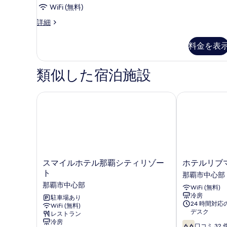
ル
べ
禁
WiFi (無料)
ー
て
煙
ト
詳細
の
ム
の
リ
詳
の
プ
写
細
料金を表
ル
す
真
ル
べ
を
ー
類似した宿泊施設
ム
て
表
の
の
示
詳
スマイルホテル那覇シティリゾート
ホテルリブマ
細
写
す
真
る
を
表
示
ス
ホ
スマイルホテル那覇シティリゾー
ホテルリブ
マ
テ
す
ト
那覇市中心部
イ
ル
る
那覇市中心部
WiFi (無料)
ル
リ
冷房
ホ
駐車場あり
ブ
24 時間対
WiFi (無料)
テ
マ
デスク
レストラン
ル
ッ
冷房
10
那
ク
6.6
口コミ 32 