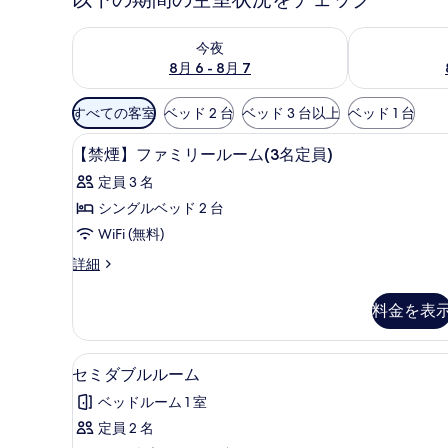
今夜 8月 6 - 8月 7 の空室状況をチェック
明日 8月 7 
今夜
8月 6 - 8月 7
利
すべての客室
ベッド 2 台
ベッド 3 台以上
ベッド 1 台
用
デスク、WiFi (無料)、ベッド
【禁
可
1
【禁煙】ファミリールーム(3名定員)
煙】
能
定員 3 名
な
フ
シングルベッド 2 台
客
ァ
WiFi (無料)
室
ミ
の
【禁
詳細
リ
絞
煙】
ー
フ
り
料金を表
ァ
ル
込
ミ
み
ー
リ
セミダブルルーム | デスク、Wi
セ
条
8
ー
セミダブルルーム
ム
ミ
ル
件
(3
ベッドルーム 1 室
ー
ダ
名
ム
定員 2 名
ブ
(3