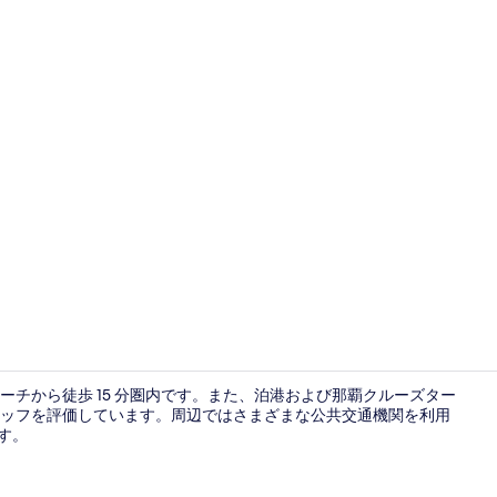
ファミリー フ
チから徒歩 15 分圏内です。また、泊港および那覇クルーズター
スタッフを評価しています。周辺ではさまざまな公共交通機関を利用
です。
レストラン