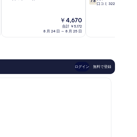
7.8
段
口コミ 322 件
階
山
階
中
市
中
8.6、
那
現
￥4,670
7.8、
非
覇
在
良
常
合計 ￥5,172
市
の
い、
8 月 24 日 ～ 8 月 25 日
8 月
に
中
料
口
良
心
金
コ
い、
部
は
ミ
口
￥4,670
322
コ
件
ミ
件
303
ログイン
無料で登録
の
件
口
件
コ
の
ミ
口
コ
ミ