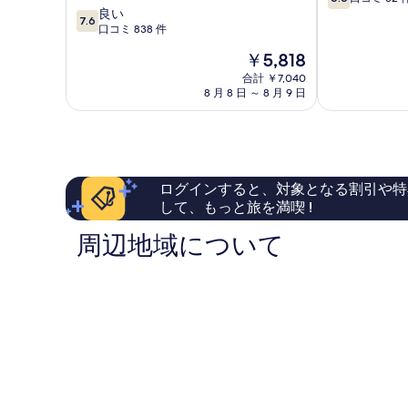
段
10
覇
良い
ス
7.6
階
段
シ
口コミ 838 件
那
中
階
テ
覇
現
￥5,818
6.6、
中
ィ
波
在
口
7.6、
リ
合計 ￥7,040
の
の
コ
8 月 8 日 ～ 8 月 9 日
良
ゾ
上
料
ミ
い、
ー
Ⅱ
金
32
口
ト
那
は
件
コ
那
覇
￥5,818
件
ミ
覇
市
の
838
市
中
ログインすると、対象となる割引や特
口
件
中
心
して、もっと旅を満喫 !
コ
件
心
部
ミ
の
部
周辺地域について
口
コ
ミ