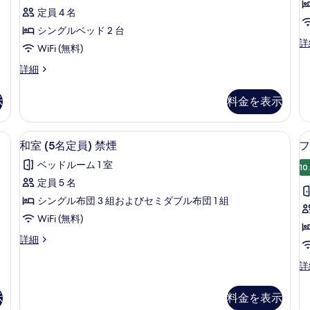
定
ミ
名
ー
定員 4 名
員)
定
8
ム
シングルベッド 2 台
員)
件)
の
ダ
詳
の
の
WiFi (無料)
ブ
す
詳
す
ル
ツ
詳細
細
べ
ル
イ
べ
て
ー
ン
示
料金を表示
て
ム
ル
の
禁
ー
の
写
煙
ム
i (無料)、ベッドシーツ
和室 (5名定員) 禁煙 | デスク、WiFi 
和
写
の
10
の
和室 (5名定員) 禁煙
フ
真
詳
室
詳
真
を
ベッドルーム 1 室
細
細
10
(5
を
表
定員 5 名
名
表
示
シングル布団 3 組およびセミダブル布団 1 組
定
示
す
WiFi (無料)
員)
す
る
和
詳細
禁
る
室
煙
(
(5
フ
詳
名
ァ
の
定
ミ
す
示
料金を表示
員)
リ