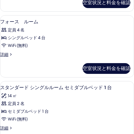
米
空室状況と料金を確認
米
ル
ル
〈禁
〈禁
ダ
煙〉
ー
ブ
煙〉
1 室のベッドルーム、羽毛の掛け布団
フ
の
1
ル
フォース ルーム
ム
の
詳
ォ
ル
の
定員 4 名
細
ー
す
ー
ム
す
シングルベッド 4 台
べ
ス
の
べ
WiFi (無料)
詳
て
ル
細
て
フ
詳細
の
ー
ォ
の
写
ム
ー
空室状況と料金を確認
写
ス
真
の
ル
真
を
す
ー
1 室のベッドルーム、羽毛の掛け布団
ス
を
5
ム
表
スタンダード シングルルーム セミダブルベッド 1 台
べ
タ
の
表
示
て
14 ㎡
詳
ン
示
す
細
の
定員 2 名
ダ
す
る
写
セミダブルベッド 1 台
ー
る
真
WiFi (無料)
ド
を
ス
詳細
シ
タ