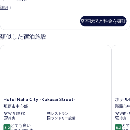
エ
詳細
コ
ノ
空室状況と料金を確認
ミ
ー
ツ
類似した宿泊施設
イ
ン
Hotel Naha City -Kokusai Street-
ホテル山
ル
ー
ム
禁
煙
の
詳
細
Hotel
ホ
Hotel Naha City -Kokusai Street-
ホテル
Naha
テ
那覇市中心部
那覇市
City
ル
WiFi (無料)
レストラン
WiFi 
-
山
冷房
ランドリー設備
冷房
Kokusai
の
Street-
内
10
10
とても良い
とて
8.2
8.2
那
那