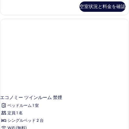
プ
空室状況と料金を確認
ル
ル
ー
ム
禁
煙
の
詳
細
エコノミー ツインルーム 禁煙
ベッドルーム 1 室
定員 1 名
シングルベッド 2 台
WiFi (無料)