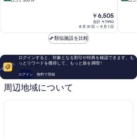
段
段
口コミ 300 件
口コミ
覇
覇
階
階
市
市
中
中
現
￥6,505
中
中
8.2、
8.2、
在
心
合計 ￥7,990
心
と
と
の
8 月 31 日 ～ 9 月 1 日
部
部
て
て
料
も
も
金
類似施設を比較
良
良
は
い、
い、
￥6,505
口
口
コ
コ
ログインすると、対象となる割引や特典を確認できます。も
ミ
ミ
っとリワードを獲得して、もっと旅を満喫 !
300
1,000
件
件
ログイン
無料で登録
件
件
の
の
周辺地域について
口
口
コ
コ
ミ
ミ