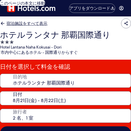
このページの本文に移動
アプリをダウンロード
宿泊施設をすべて表示
ホテルランタナ 那覇国際通り
3.0
Hotel Lantana Naha Kokusai - Dori
つ
市内中心にあるホテル - 国際通りからすぐ
星
宿
日付を選択して料金を確認
泊
施
目的地
設
日付
旅行者