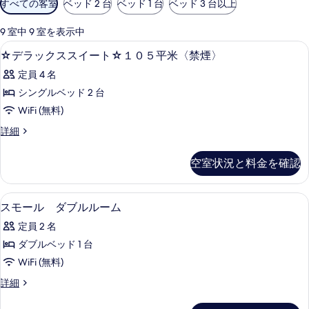
すべての客室
ベッド 2 台
ベッド 1 台
ベッド 3 台以上
用
可
9 室中 9 室を表示中
能
☆
1 室のベッドルーム、羽毛の掛け布団
1
☆デラックススイート☆１０５平米〈禁煙〉
な
デ
客
定員 4 名
ラ
室
シングルベッド 2 台
ッ
の
WiFi (無料)
ク
絞
☆
詳細
り
ス
デ
込
ス
ラ
空室状況と料金を確認
み
ッ
イ
条
ク
ー
ス
件
1 室のベッドルーム、羽毛の掛け布団
ス
1
ス
ト
スモール ダブルルーム
モ
イ
☆
定員 2 名
ー
ー
１
ト
ダブルベッド 1 台
ル
☆
０
WiFi (無料)
１
ダ
５
０
ス
詳細
ブ
５
平
モ
平
ル
ー