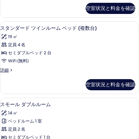
表
ン
ン
空室状況と料金を確認
示
ダ
グ
ー
す
ル
ド
スタンダード ツインルーム ベッド (
ス
る
5
シ
スタンダード ツインルーム ベッド (複数台)
ル
タ
ン
ー
19 ㎡
グ
ン
ル
ム
定員 4 名
ダ
ル
セ
セミダブルベッド 2 台
ー
ー
ム
ミ
WiFi (無料)
ド
セ
ダ
ス
詳細
ミ
ツ
タ
ブ
ダ
イ
ン
ブ
空室状況と料金を確認
ル
ダ
ル
ン
ー
ベ
ベ
ル
ド
ッ
1 室のベッドルーム、羽毛の掛け布団
ス
ッ
5
ツ
スモール ダブルルーム
ー
ド
モ
イ
ド
1
ム
14 ㎡
ン
台
ー
1
ル
ベ
ベッドルーム 1 室
の
台
ル
ー
詳
ッ
定員 2 名
ム
の
ダ
細
ベ
ド
セミダブルベッド 1 台