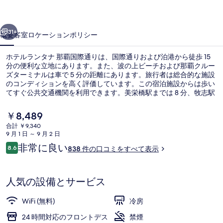
ナ
前へ
次へ
那
31+
概要
客室
ロケーション
ポリシー
覇
ホテルランタナ 那覇国際通りは、国際通りおよび泊港から徒歩 15
国
分の便利な立地にあります。また、波の上ビーチおよび那覇クルー
ズターミナルは車で 5 分の距離にあります。旅行者は総合的な施設
際
のコンディションを高く評価しています。この宿泊施設からは歩い
通
てすぐ公共交通機関を利用できます。美栄橋駅までは 8 分、牧志駅
までは 9 分です。
り
現
￥8,489
在
の
合計 ￥9,340
の
9 月 1 日 ～ 9 月 2 日
薄型テレビ
写
料
口
非常に良い
8.6
838 件の口コミをすべて表示
金
10段階中8.6
真
コ
は
ミ
￥8,489
ギ
で
人気の設備とサービス
す
ャ
WiFi (無料)
冷房
ラ
24 時間対応のフロントデス
禁煙
リ