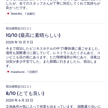
したが、全てのスタッフさんが丁寧に対応してくれて気持ちが
良かったです。
TAMURA、1 泊旅行
宿泊者限定の口コミ
10/10 (最高に素晴らしい)
2025 年 10 月 11 日
今まで宿泊したビジネスホテルの中で1番快適に過ごせました。
場所も国際通りに面していて、レストランもたくさんあり、コ
ンビニも目の前にあります。ただ喫煙場所が外にあり、深夜は
治安が多少不安でした。また那覇に行きましたら、宿泊しま
す。
masatsune、1 泊旅行
宿泊者限定の口コミ
8/10 (とても良い)
2025 年 6 月 23 日
立地条件が気に入って何度も泊まっています。 国際通り沿いに