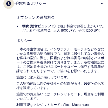
手数料 & ポリシー
オプションの追加料金
朝食 (朝食ビュッフェ)
は追加料金でお召し上がりいた
だけます (概算料金 : 大人 1800 JPY、子供 1260 JPY)
ポリシー
日本の厚生労働省は、インやホテル、モーテルなどを含む
いかなる種類の宿泊施設でも、日本に​居住してない海外の
お客様の宿泊に際し、国籍および旅券番号の確認とパスポ
ートのご提示を義務付け​ております。また、各宿泊施設に
は、ご宿泊者全員のパスポートをコピーし保存する義務が
課せられておりますの​で、ご協力をお願いいたします。
施設には消火器が備わっています。
この宿泊施設は性の多様性への配慮があり、LGBT+ のお客
様を歓迎しています。
施設でのお支払いには、クレジットカード、現金をご利用
いただけます。
利用可能なクレジットカード : Visa、Mastercard、