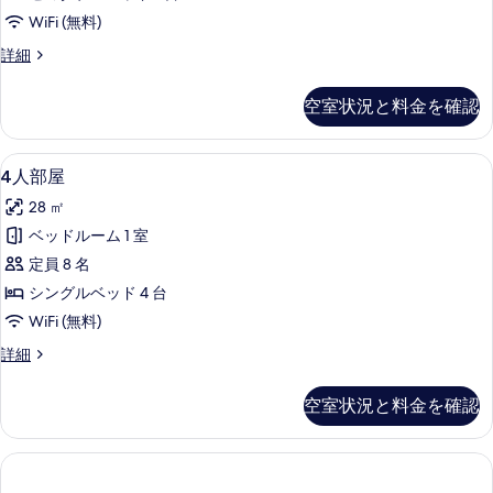
す
ブ
ッ
(複
WiFi (無料)
ド
べ
ル
数
(複
ス
詳細
て
ル
数
モ
台)
の
台)
ー
ー
空室状況と料金を確認
の
の
ル
写
ム
詳
ダ
す
真
の
細
ブ
4
4人部屋 | 1 室のベッドルーム、羽
べ
4
ル
4人部屋
を
す
人
ル
て
表
べ
28 ㎡
ー
部
の
ム
示
て
ベッドルーム 1 室
屋
写
の
す
の
定員 8 名
詳
の
真
る
細
写
シングルベッド 4 台
す
を
真
WiFi (無料)
べ
表
を
4
詳細
て
示
人
表
の
部
す
空室状況と料金を確認
示
屋
写
る
の
す
真
詳
る
細
を