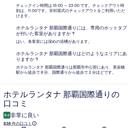
チェックイン時間は 15:00 ～ 23:00 です。チェックアウト時
刻は、11:00です。非対面式のチェックアウトをご利用いただ
けます。
ホテルランタナ 那覇国際通りには、専用のホットタブ
が付いた客室がありますか ?
はい。各客室には深めの浴槽があります。
ホテルランタナ 那覇国際通りはどのようなエリアにあ
りますか ?
ホテルランタナ 那覇国際通りは那覇市中心部にあり、美栄橋
駅から徒歩で 8 分、国際通りから徒歩で 2 分ほどです。
ホテルランタナ 那覇国際通りの
口
口コミ
コ
ミ
非常に良い
8.6
838 件の口コミ