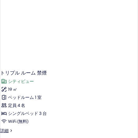
表
示
す
る
トリプル ルーム 禁煙
シティビュー
19 ㎡
ベッドルーム 1 室
定員 4 名
シングルベッド 3 台
WiFi (無料)
ト
詳細
リ