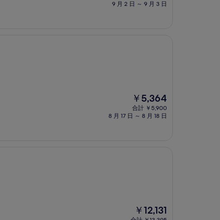
の
9 月 2 日 ～ 9 月 3 日
料
金
は
￥6,955
現
￥5,364
在
合計 ￥5,900
の
8 月 17 日 ～ 8 月 18 日
料
金
は
￥5,364
現
￥12,131
在