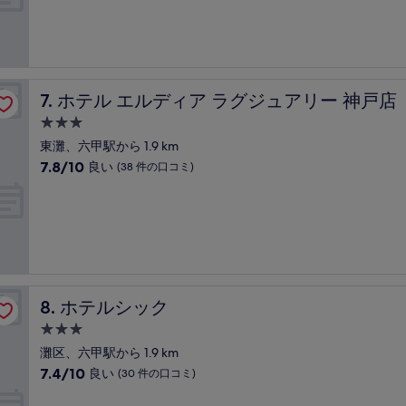
中
件
施
8.2、
の
設
と
口
て
コ
も
ミ
良
ホテル エルディア ラグジュアリー 神戸店
7. ホテル エルディア ラグジュアリー 神戸店
い、
(20
3.0
件
つ
東灘、六甲駅から 1.9 km
の
星
10
7.8/10
良い
(38 件の口コミ)
口
宿
段
コ
階
泊
ミ)
中
件
施
7.8、
の
設
良
口
い、
コ
(38
ミ
件
ホテルシック
8. ホテルシック
の
口
3.0
コ
つ
灘区、六甲駅から 1.9 km
ミ)
星
10
7.4/10
良い
(30 件の口コミ)
件
宿
段
の
階