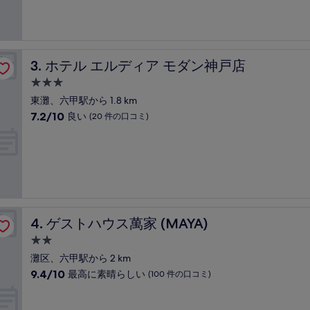
施
7.8、
の
設
良
口
い、
コ
(101
ミ
件
ホテル エルディア モダン神戸店
3. ホテル エルディア モダン神戸店
の
口
3.0
コ
つ
東灘、六甲駅から 1.8 km
ミ)
星
10
7.2/10
良い
(20 件の口コミ)
件
宿
段
の
階
泊
口
中
コ
施
7.2、
ミ
設
良
い、
(20
件
ゲストハウス萬家 (MAYA)
4. ゲストハウス萬家 (MAYA)
の
口
2.0
コ
つ
灘区、六甲駅から 2 km
ミ)
星
10
9.4/10
最高に素晴らしい
(100 件の口コミ)
件
宿
段
の
階
泊
口