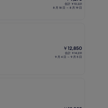
在
合計 ￥10,221
の
8 月 18 日 ～ 8 月 19 日
料
金
は
￥9,275
現
￥12,850
在
合計 ￥14,231
の
9 月 4 日 ～ 9 月 5 日
料
金
は
￥12,850