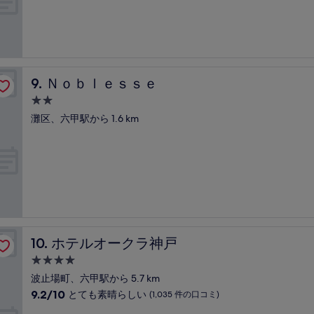
泊
口
中
コ
施
7.4、
ミ
設
良
い、
(30
件
Ｎｏｂｌｅｓｓｅ
9. Ｎｏｂｌｅｓｓｅ
の
口
2.0
コ
つ
灘区、六甲駅から 1.6 km
ミ)
星
件
宿
の
泊
口
コ
施
ミ
設
ホテルオークラ神戸
10. ホテルオークラ神戸
4.0
つ
波止場町、六甲駅から 5.7 km
星
10
9.2/10
とても素晴らしい
(1,035 件の口コミ)
宿
段