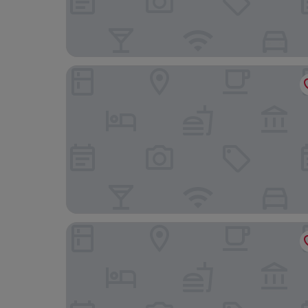
Ｎｏｂｌｅｓｓｅ
ホテルオークラ神戸