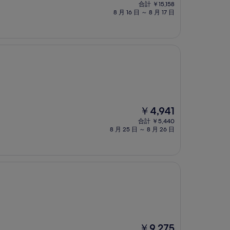
在
合計 ￥15,158
の
8 月 16 日 ～ 8 月 17 日
料
金
は
￥13,728
現
￥4,941
在
合計 ￥5,440
の
8 月 25 日 ～ 8 月 26 日
料
金
は
￥4,941
現
￥9,275