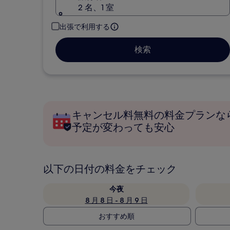
2 名、1 室
出張で利用する
検索
キャンセル料無料の料金プランな
予定が変わっても安心
以下の日付の料金をチェック
今夜
8 月 8 日 - 8 月 9 日
おすすめ順