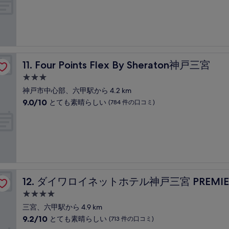
階
泊
中
施
9.2、
設
と
て
も
素
Four Points Flex By Sheraton神戸三宮
11. Four Points Flex By Sheraton神戸三宮
晴
ら
3.0
し
つ
神戸市中心部、六甲駅から 4.2 km
い、
星
10
9.0/10
とても素晴らしい
(784 件の口コミ)
(1,035
宿
段
件
階
泊
の
中
口
施
9.0、
コ
設
と
ミ)
て
件
も
の
素
口
ダイワロイネットホテル神戸三宮 PREMIER
12. ダイワロイネットホテル神戸三宮 PREMIE
晴
コ
ら
4.0
ミ
し
つ
三宮、六甲駅から 4.9 km
い、
星
10
9.2/10
とても素晴らしい
(713 件の口コミ)
(784
宿
段