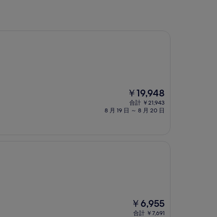
現
￥19,948
在
合計 ￥21,943
の
8 月 19 日 ～ 8 月 20 日
料
金
は
￥19,948
現
￥6,955
在
合計 ￥7,691