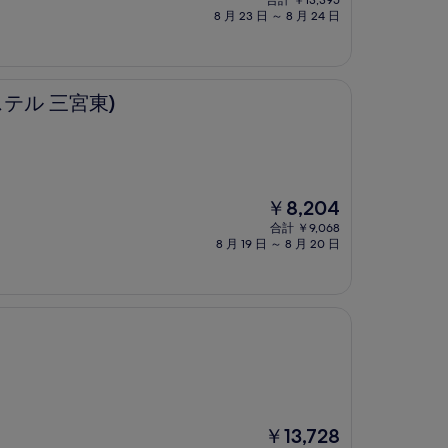
合計 ￥13,395
の
8 月 23 日 ～ 8 月 24 日
料
金
は
￥12,131
ホステル 三宮東)
現
￥8,204
在
合計 ￥9,068
の
8 月 19 日 ～ 8 月 20 日
料
金
は
￥8,204
現
￥13,728