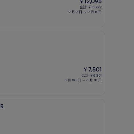
現
￥12,095
在
合計 ￥15,299
の
9 月 7 日 ～ 9 月 8 日
料
金
は
￥12,095
現
￥7,501
在
合計 ￥8,251
の
8 月 30 日 ～ 8 月 31 日
料
金
は
￥7,501
R