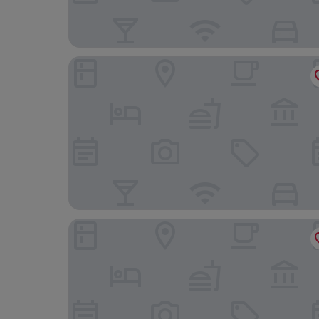
T & K ホステル 神戸三宮東 (旧 : 豊多屋ホステル 
ホテルベノアリゾート