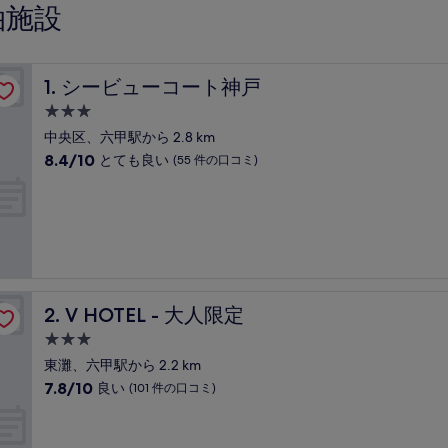
泊施設
シービューコート神戸
1. シービューコート神戸
3.0
つ
中央区、六甲駅から 2.8 km
星
10
8.4/10
とても良い
(55 件の口コミ)
宿
段
階
泊
中
施
8.4、
設
と
て
も
良
V HOTEL - 大人限定
2. V HOTEL - 大人限定
い、
(55
3.0
件
つ
東灘、六甲駅から 2.2 km
の
星
10
7.8/10
良い
(101 件の口コミ)
口
宿
段
コ
階
泊
ミ)
中
件