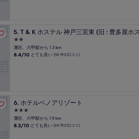
中
コ
施
9.4、
ミ
設
最
高
に
三宮東)
素
T & K ホステル 神戸三宮東 (旧 : 豊多屋ホステル 三宮東)
5. T & K ホステル 神戸三宮東 (旧 : 豊多屋
晴
ら
2.0
し
つ
灘区、六甲駅から 1.3 km
い、
星
10
8.4/10
とても良い
(92 件の口コミ)
(100
宿
段
件
階
泊
の
中
口
施
8.4、
コ
設
と
ミ)
て
件
も
の
良
口
ホテルベノアリゾート
6. ホテルベノアリゾート
い、
コ
(92
3.0
ミ
件
つ
灘区、六甲駅から 1.9 km
の
星
10
8.2/10
とても良い
(20 件の口コミ)
口
宿
段
コ
階
泊
ミ)