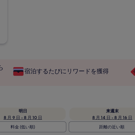
ら
宿泊するたびにリワードを獲得
明日
来週末
8 月 9 日 - 8 月 10 日
8 月 14 日 - 8 月 16 日
料金 (低い順)
距離の近い順