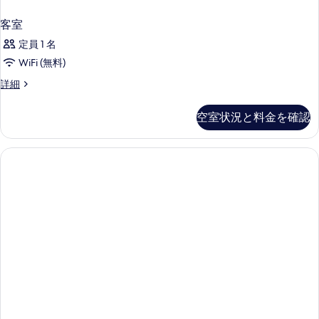
客室
定員 1 名
WiFi (無料)
客
詳細
室
の
空室状況と料金を確認
詳
細