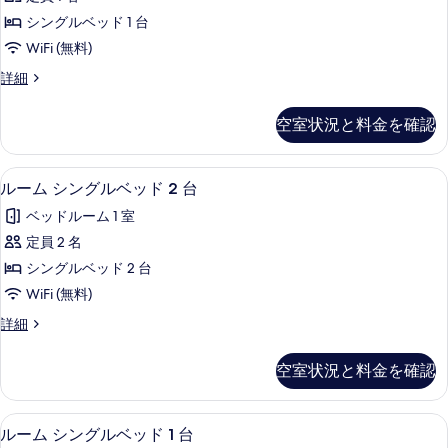
シ
台
べ
シングルベッド 1 台
の
ン
て
詳
WiFi (無料)
グ
細
の
ル
詳細
ル
ー
写
ベ
ム
真
空室状況と料金を確認
シ
ッ
を
ン
ド
グ
表
ルーム シングルベッド 2 台 | デス
ル
2
ル
ルーム シングルベッド 2 台
1
示
ー
ベ
台
ベッドルーム 1 室
ッ
す
ム
の
ド
定員 2 名
る
シ
1
す
シングルベッド 2 台
台
ン
べ
の
WiFi (無料)
グ
詳
て
ル
詳細
細
ル
ー
の
ベ
ム
写
空室状況と料金を確認
シ
ッ
真
ン
ド
グ
を
デスク、ノートパソコン用作業スペース、
ル
1
ル
ルーム シングルベッド 1 台
2