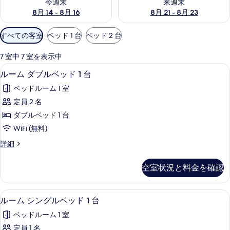
今週末
来週末
8月 14 - 8月 16
8月 21 - 8月 23
利
すべての客室
ベッド 1 台
ベッド 2 台
用
可
7 室中 7 室を表示中
能
ルーム ダブルベッド 1 台 | デスク、
ル
2
ルーム ダブルベッド 1 台
な
ー
客
ベッドルーム 1 室
ム
室
定員 2 名
ダ
の
ダブルベッド 1 台
ブ
絞
WiFi (無料)
り
ル
ル
詳細
込
ベ
ー
み
ッ
ム
条
空室状況と料金を確認
ダ
ド
件
ブ
1
ル
デスク、ノートパソコン用作業スペース、
ル
2
ベ
台
ルーム シングルベッド 1 台
ー
ッ
の
ベッドルーム 1 室
ド
ム
す
1
定員 1 名