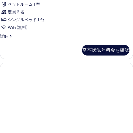
表
ー
ベ
台
ベッドルーム 1 室
ッ
示
ム
の
ド
定員 2 名
す
シ
2
す
シングルベッド 1 台
台
る
ン
べ
の
WiFi (無料)
グ
詳
て
ル
詳細
細
ル
ー
の
ベ
ム
写
空室状況と料金を確認
シ
ッ
真
ン
ド
グ
を
ル
1
表
ベ
台
ッ
示
の
ド
す
1
す
台
る
べ
の
詳
て
細
の
写
真