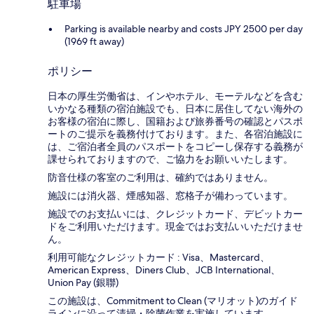
駐車場
Parking is available nearby and costs JPY 2500 per day
(1969 ft away)
ポリシー
日本の厚生労働省は、インやホテル、モーテルなどを含む
いかなる種類の宿泊施設でも、日本に​居住してない海外の
お客様の宿泊に際し、国籍および旅券番号の確認とパスポ
ートのご提示を義務付け​ております。また、各宿泊施設に
は、ご宿泊者全員のパスポートをコピーし保存する義務が
課せられておりますの​で、ご協力をお願いいたします。
防音仕様の客室のご利用は、確約ではありません。
施設には消火器、煙感知器、窓格子が備わっています。
施設でのお支払いには、クレジットカード、デビットカー
ドをご利用いただけます。現金ではお支払いいただけませ
ん。
利用可能なクレジットカード : Visa、Mastercard、
American Express、Diners Club、JCB International、
Union Pay (銀聯)
この施設は、Commitment to Clean (マリオット)のガイド
ラインに沿って清掃・除菌作業を実施しています。