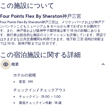
この施設について
Four Points Flex By Sheraton神戸三宮
Four Points Flex By Sheraton神戸三宮は、メリケンパークおよび神戸ア
ンパンマンこどもミュージアム & モールから車でわずか 5 分圏内で
す。また、神戸港および阪神甲子園球場は車で 15 分の距離にありま
す。旅行者は総合的な施設のコンディションを評価しています。周辺で
はさまざまな公共交通機関を利用できます。地下鉄 三宮 花時計前駅ま
では 10 分、新神戸駅までは 12 分です。
この宿泊施設に関する詳細
概要
ホテルの規模
客室 : 199
チェックイン / チェックアウト
チェックイン : 15:00 ～ 1:00
最低チェックイン年齢 : 18 歳