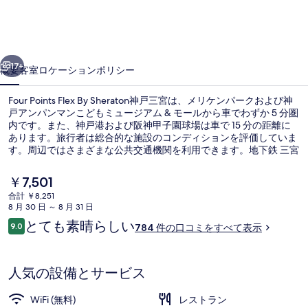
神
戸
三
前へ
次へ
17+
概要
客室
ロケーション
ポリシー
宮
の
Four Points Flex By Sheraton神戸三宮は、メリケンパークおよび神
戸アンパンマンこどもミュージアム & モールから車でわずか 5 分圏
写
内です。また、神戸港および阪神甲子園球場は車で 15 分の距離に
あります。旅行者は総合的な施設のコンディションを評価していま
真
す。周辺ではさまざまな公共交通機関を利用できます。地下鉄 三宮
ギ
花時計前駅までは 10 分、新神戸駅までは 12 分です。
現
￥7,501
ャ
在
合計 ￥8,251
の
ラ
8 月 30 日 ～ 8 月 31 日
ロビー
料
口
とても素晴らしい
リ
9.0
784 件の口コミをすべて表示
金
10段階中9.0
コ
は
ー
ミ
￥7,501
で
人気の設備とサービス
す
WiFi (無料)
レストラン