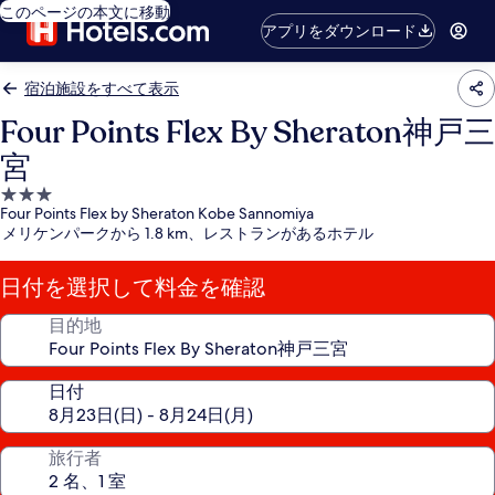
このページの本文に移動
アプリをダウンロード
宿泊施設をすべて表示
Four Points Flex By Sheraton神戸三
宮
3.0
Four Points Flex by Sheraton Kobe Sannomiya
つ
メリケンパークから 1.8 km、レストランがあるホテル
星
宿
日付を選択して料金を確認
泊
施
目的地
設
日付
旅行者