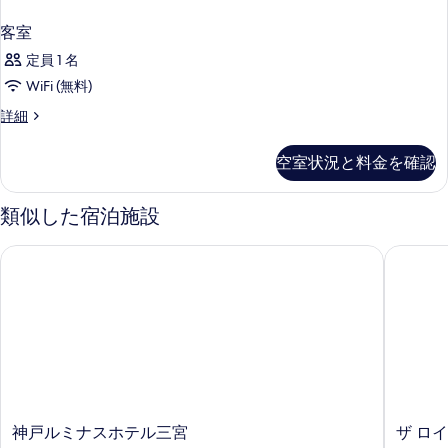
客室
定員 1 名
WiFi (無料)
客
詳細
室
の
空室状況と料金を確認
詳
細
類似した宿泊施設
神戸ルミナスホテル三宮
ザ ロイ
神
ザ
神戸ルミナスホテル三宮
ザ ロ
戸
ロ