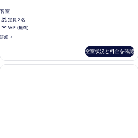
を
客室
表
定員 2 名
示
WiFi (無料)
す
客
詳細
る
室
の
空室状況と料金を確認
詳
細