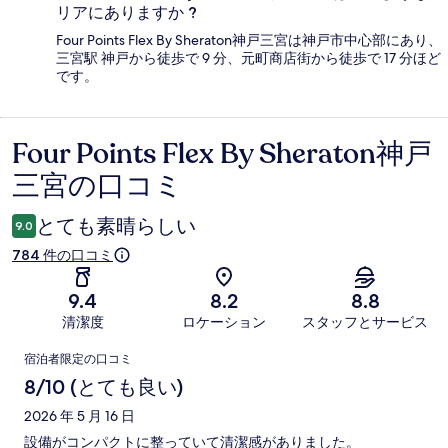
リアにありますか ?
Four Points Flex By Sheraton神戸三宮は神戸市中心部にあり、
三宮駅 神戸から徒歩で 9 分、元町商店街から徒歩で 17 分ほど
です。
Four Points Flex By Sheraton神戸
口
三宮の口コミ
コ
ミ
とても素晴らしい
9.0
784 件の口コミ
9.4
8.2
8.8
清潔度
ロケーション
スタッフとサービス
口
宿泊者限定の口コミ
コ
8/10 (とても良い)
ミ
2026 年 5 月 16 日
設備がコンパクトに整っていて清潔感がありました。