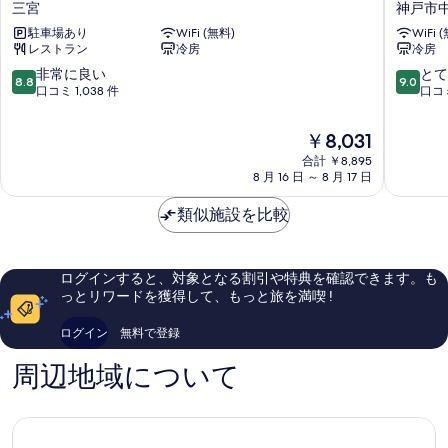
三宮
神戸市
ル
イ
駐車場あり
WiFi (無料)
WiFi 
ミ
ヤ
レストラン
冷房
冷房
ナ
ル
ス
パ
10
10
非常に良い
とて
8.8
9.0
ホ
ー
段
段
口コミ 1,038 件
口コミ
テ
ク
階
階
ル
キ
中
中
現
￥8,031
三
ャ
8.8、
9.0、
在
宮
合計 ￥8,895
ン
非
と
の
8 月 16 日 ～ 8 月 17 日
三
バ
常
て
料
宮
ス
に
も
金
類似施設を比較
神
良
素
は
戸
い、
晴
￥8,031
三
口
ら
宮
コ
し
ログインすると、対象となる割引や特典を確認できます。も
神
ミ
い、
っとリワードを獲得して、もっと旅を満喫 !
戸
1,038
口
市
件
コ
ログイン
無料で登録
中
件
ミ
心
の
1,004
周辺地域について
部
口
件
コ
件
ミ
の
口