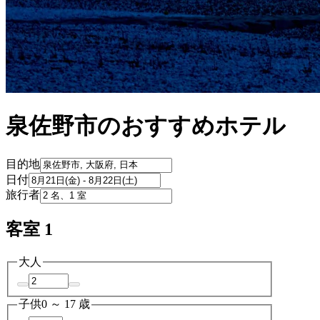
泉佐野市のおすすめホテル
目的地
日付
旅行者
客室 1
大人
子供
0 ～ 17 歳