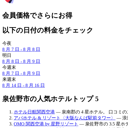
会員価格でさらにお得
以下の日付の料金をチェック
今夜
8 月 7 日 - 8 月 8 日
明日
8 月 8 日 - 8 月 9 日
今週末
8 月 7 日 - 8 月 9 日
来週末
8 月 14 日 - 8 月 16 日
泉佐野市の人気ホテルトップ 5
ホテル日航関西空港
— 泉南郡の 4 星ホテル。 口コミのスコ
アパホテル & リゾート〈大阪なんば駅前タワー〉
— 浪
OMO 関西空港 by 星野リゾート
— 泉佐野市の 3.5 星ホ