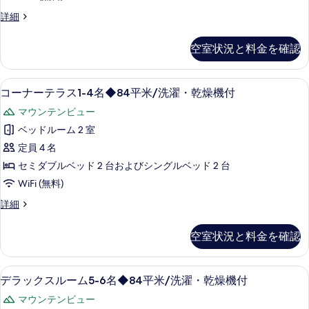
て
洗
ー
燥
バ
詳細
の
濯・
ム
機
リ
写
付)
乾
1-
ア
空室状況と料金を確認
の
真
フ
6
燥
詳
リ
を
名
細
機
ー
薄型テレビ
コ
表
◆63
15
ル
コーナーテラス1-4名◆84平米/洗濯・乾燥機付
付)
ー
ー
平
示
の
マウンテンビュー
ム
ナ
米/
す
1-
す
ベッドルーム 2 室
ー
6
キ
る
べ
定員 4 名
名
テ
ッ
て
◆63
セミダブルベッド 2 台およびシングルベッド 2 台
ラ
チ
平
の
WiFi (無料)
米/
ス
ン
写
キ
コ
詳細
1-
付
ッ
ー
真
4
チ
ナ
の
空室状況と料金を確認
を
ン
ー
名
す
付
テ
表
◆84
の
ラ
べ
バルコニーからの眺望
デ
示
平
詳
11
ス
デラックスルーム5-6名◆84平米/洗濯・乾燥機付
て
細
ラ
す
1-
米/
マウンテンビュー
の
4