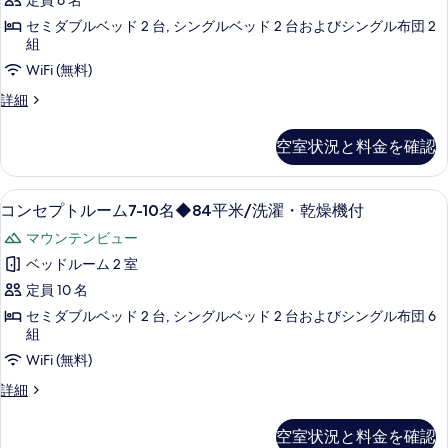
定員 6 名
◆84
ト
を
濯・
平
セミダブルベッド 2 台, シングルベッド 2 台およびシングル布団 2
ル
表
乾
米/
組
洗
ー
示
燥
WiFi (無料)
濯・
ム
す
機
乾
コ
詳細
燥
5-
る
ン
付
機
セ
6
空室状況と料金を確認
の
付
プ
名
の
ト
す
詳
◆84
ル
部屋からの景観
コ
べ
細
18
ー
コンセプトルーム7-10名◆84平米/洗濯・乾燥機付
平
ン
て
ム
米/
マウンテンビュー
5-
セ
の
6
洗
ベッドルーム 2 室
プ
写
名
濯・
定員 10 名
◆84
ト
真
乾
平
セミダブルベッド 2 台, シングルベッド 2 台およびシングル布団 6
ル
を
米/
組
燥
洗
ー
表
WiFi (無料)
機
濯・
ム
示
乾
コ
詳細
付
燥
7-
す
ン
の
機
セ
10
る
空室状況と料金を確認
付
プ
す