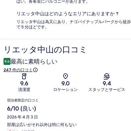
はい。各客室にバルコニーがあります。
リエッタ中山はどのようなエリアにありますか ?
リエッタ中山は為又にあり、ナゴパイナップルパークから徒歩
で 5 分ほどです。
リエッタ中山の口コミ
口
コ
最高に素晴らしい
9.6
ミ
247 件の口コミ
9.6
9.0
9.4
清潔度
ロケーション
スタッフとサービス
口
宿泊者限定の口コミ
コ
6/10 (良い)
ミ
2026 年 4 月 3 日
部屋は広いがそれ以外は特に何もない