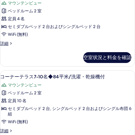
米/
マウンテンビュー
5-
ッ
を
洗
6
ベッドルーム 2 室
ク
表
名
濯・
定員 4 名
◆63
ス
示
乾
平
セミダブルベッド 2 台およびシングルベッド 2 台
ル
す
燥
米/
WiFi (無料)
洗
ー
る
機
濯・
デ
詳細
ム
付
乾
ラ
燥
1-
ッ
の
空室状況と料金を確認
機
ク
4
す
付
ス
名
の
ル
べ
薄型テレビ
コ
詳
◆84
15
ー
コーナーテラス7-10名◆84平米/洗濯・乾燥機付
て
細
ー
ム
平
マウンテンビュー
の
1-
ナ
米/
4
ベッドルーム 2 室
写
ー
名
洗
定員 10 名
真
◆84
テ
濯・
平
セミダブルベッド 2 台, シングルベッド 2 台およびシングル布団 6
を
ラ
乾
米/
組
表
洗
ス
燥
WiFi (無料)
濯・
示
7-
機
乾
コ
詳細
す