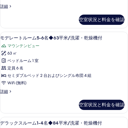
す
6
燥
の
コ
詳細
機
る
名
ー
す
付
◆84
ナ
の
空室状況と料金を確認
べ
ー
平
詳
テ
て
細
米/
ラ
部屋からの景観
モ
の
10
ス
モデレートルーム5-6名◆63平米/洗濯・乾燥機付
洗
デ
写
5-
濯・
マウンテンビュー
6
レ
真
名
乾
63 ㎡
ー
を
◆84
燥
ベッドルーム 1 室
平
ト
表
機
米/
定員 6 名
ル
示
洗
付
セミダブルベッド 2 台およびシングル布団 4 組
濯・
ー
す
の
WiFi (無料)
乾
ム
る
燥
す
モ
詳細
機
5-
デ
べ
付
6
レ
の
空室状況と料金を確認
て
ー
名
詳
ト
の
細
◆63
ル
バルコニーからの眺望
デ
写
平
11
ー
デラックスルーム1-4名◆84平米/洗濯・乾燥機付
ラ
真
ム