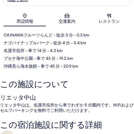
地図
周辺情報
交通案内
レストラン
OKINAWAフルーツらんど
- 徒歩 3 分
- 0.3 km
ナゴパイナップルパーク
- 徒歩 4 分
- 0.4 km
名護市役所
- 車で 14 分
- 4.3 km
ブセナ海中公園
- 車で 43 分
- 19.2 km
沖縄美ら海水族館
- 車で 45 分
- 20.9 km
この施設について
リエッタ中山
リエッタ中山は、名護市役所から車でわずか 5 分圏内です。WiFiおよび
セルフパーキングを無料でご利用いただけます。
この宿泊施設に関する詳細