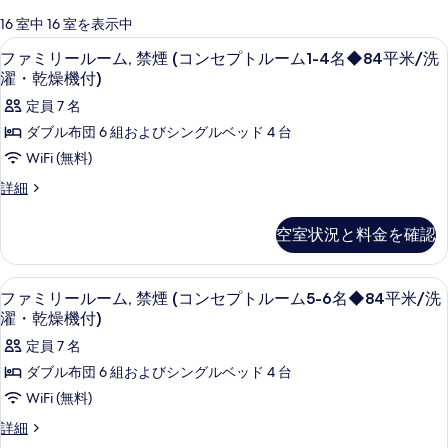
可
16 室中 16 室を表示中
能
デスク、WiFi (無料)、ベッドシーツ
フ
3
ファミリールーム, 禁煙 (コンセプトルーム1-4名◆84平米/洗
な
ァ
濯・乾燥機付)
客
ミ
定員 7 名
室
リ
の
ダブル布団 6 組およびシングルベッド 4 台
ー
絞
WiFi (無料)
り
ル
フ
詳細
込
ー
ァ
み
ミ
ム,
空室状況と料金を確認
条
リ
禁
ー
件
ル
煙
デスク、WiFi (無料)、ベッドシーツ
フ
3
ー
ファミリールーム, 禁煙 (コンセプトルーム5-6名◆84平米/洗
(コ
ァ
ム,
濯・乾燥機付)
禁
ン
ミ
定員 7 名
煙
セ
リ
(コ
ダブル布団 6 組およびシングルベッド 4 台
プ
ン
ー
WiFi (無料)
セ
ト
ル
プ
フ
詳細
ル
ト
ー
ァ