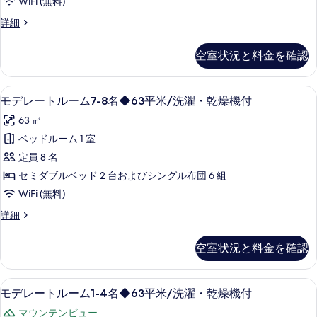
WiFi (無料)
乾
の
燥
7-
デ
詳細
す
機
10
ラ
付
べ
ッ
名
の
空室状況と料金を確認
ク
て
詳
◆84
ス
細
の
平
ル
部屋からの景観
モ
10
写
ー
モデレートルーム7-8名◆63平米/洗濯・乾燥機付
米/
デ
ム
真
洗
63 ㎡
7-
レ
を
10
濯・
ベッドルーム 1 室
ー
名
表
乾
定員 8 名
◆84
ト
示
燥
平
セミダブルベッド 2 台およびシングル布団 6 組
ル
米/
す
機
WiFi (無料)
洗
ー
る
付
濯・
モ
詳細
ム
乾
デ
の
燥
7-
レ
空室状況と料金を確認
す
機
ー
8
付
ト
べ
名
の
ル
部屋からの景観
モ
て
詳
◆63
10
ー
モデレートルーム1-4名◆63平米/洗濯・乾燥機付
細
デ
の
ム
平
マウンテンビュー
7-