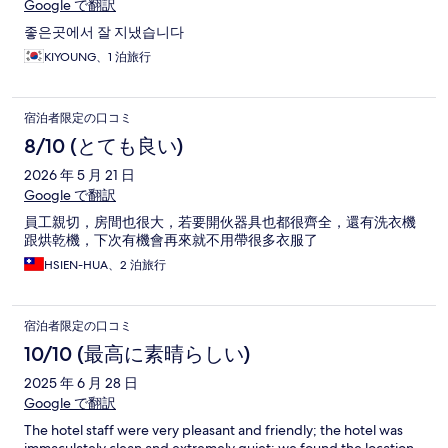
Google で翻訳
좋은곳에서 잘 지냈습니다
KIYOUNG、1 泊旅行
宿泊者限定の口コミ
8/10 (とても良い)
2026 年 5 月 21 日
Google で翻訳
員工親切，房間也很大，若要開伙器具也都很齊全，還有洗衣機
跟烘乾機，下次有機會再來就不用帶很多衣服了
HSIEN-HUA、2 泊旅行
宿泊者限定の口コミ
10/10 (最高に素晴らしい)
2025 年 6 月 28 日
Google で翻訳
The hotel staff were very pleasant and friendly; the hotel was