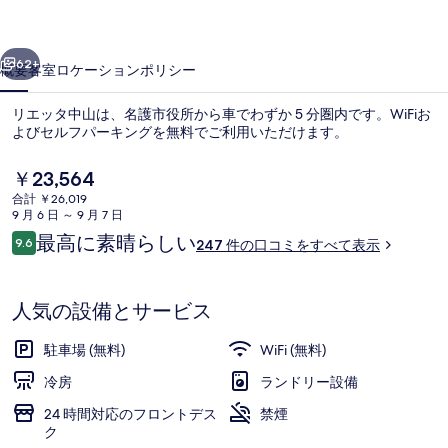
の
前へ
次へ
写
62+
概要
客室
ロケーション
ポリシー
真
リエッタ中山は、名護市役所から車でわずか 5 分圏内です。WiFiお
ギ
よびセルフパーキングを無料でご利用いただけます。
ャ
現
￥23,564
ラ
在
合計 ￥26,019
の
9 月 6 日 ～ 9 月 7 日
リ
料
口
最高に素晴らしい
9.6
247 件の口コミをすべて表示
金
ー
10段階中9.6
コ
は
ミ
施設の正面
￥23,564
で
人気の設備とサービス
す
駐車場 (無料)
WiFi (無料)
冷房
ランドリー設備
24 時間対応のフロントデス
禁煙
ク