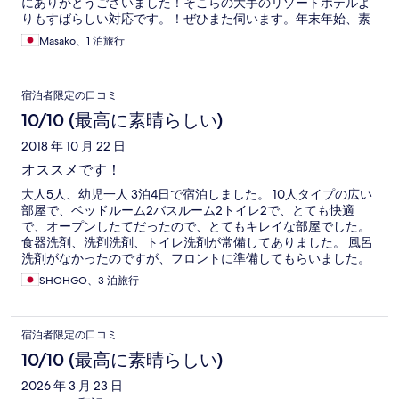
にありがとうございました！そこらの大手のリゾートホテルよ
りもすばらしい対応です。！ぜひまた伺います。年末年始、素
敵なホテルで過ごせて良かったです！
Masako、1 泊旅行
宿泊者限定の口コミ
10/10 (最高に素晴らしい)
2018 年 10 月 22 日
オススメです！
大人5人、幼児一人 3泊4日で宿泊しました。 10人タイプの広い
部屋で、ベッドルーム2バスルーム2トイレ2で、とても快適
で、オープンしたてだったので、とてもキレイな部屋でした。
食器洗剤、洗剤洗剤、トイレ洗剤が常備してありました。 風呂
洗剤がなかったのですが、フロントに準備してもらいました。
キッチンは食器類が充実していて、良かったです。でもキッチ
SHOHGO、3 泊旅行
ンが狭くて、水切りカゴを置くと調理スペースがなく不便でし
た。ゴミボックスがあったのはとても良かったです。燃えるゴ
ミ、空き缶、ペットボトル。ゴミボックスの上に、調理台スペ
宿泊者限定の口コミ
ースがあると、便利だと思いました。 全体的には、とても満足
なホテルでした。
10/10 (最高に素晴らしい)
2026 年 3 月 23 日