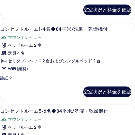
10
燥
ー
付
機
る
ナ
名
空室状況と料金を確認
の
付
ー
◆84
の
テ
す
平
詳
ラ
部屋からの景観
コ
べ
細
18
ス
コンセプトルーム1-4名◆84平米/洗濯・乾燥機付
米/
ン
て
7-
洗
マウンテンビュー
10
セ
の
名
濯・
ベッドルーム 2 室
プ
写
◆84
乾
定員 4 名
平
ト
真
燥
米/
セミダブルベッド 2 台およびシングルベッド 2 台
ル
を
洗
機
WiFi (無料)
濯・
ー
表
付
乾
コ
詳細
ム
示
燥
ン
の
機
1-
す
セ
空室状況と料金を確認
す
付
プ
4
る
の
ト
べ
名
詳
ル
部屋からの景観
コ
て
細
◆84
18
ー
コンセプトルーム5-6名◆84平米/洗濯・乾燥機付
ン
の
ム
平
マウンテンビュー
1-
セ
写
米/
4
ベッドルーム 2 室
プ
真
名
洗