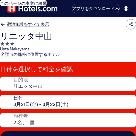
このページの本文に移動
アプリをダウンロード
宿泊施設をすべて表示
リエッタ中山
3.0
Lieta Nakayama
つ
名護市の郊外に位置するホテル
星
宿
日付を選択して料金を確認
泊
施
目的地
設
日付
旅行者