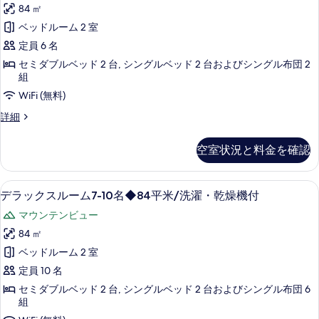
ッ
る
洗
名
84 ㎡
写
ク
◆84
濯・
ベッドルーム 2 室
真
平
ス
乾
米/
定員 6 名
を
ル
燥
洗
セミダブルベッド 2 台, シングルベッド 2 台およびシングル布団 2
表
濯・
ー
機
組
乾
示
ム
付
WiFi (無料)
燥
す
機
5-
の
デ
詳細
付
る
6
ラ
す
の
ッ
名
詳
空室状況と料金を確認
べ
ク
細
◆84
ス
て
平
ル
バルコニーからの眺望
デ
の
11
ー
デラックスルーム7-10名◆84平米/洗濯・乾燥機付
米/
ラ
写
ム
洗
マウンテンビュー
5-
ッ
真
6
濯・
84 ㎡
ク
を
名
乾
ベッドルーム 2 室
◆84
ス
表
燥
平
定員 10 名
ル
示
米/
機
セミダブルベッド 2 台, シングルベッド 2 台およびシングル布団 6
洗
ー
す
組
付
濯・
ム
る