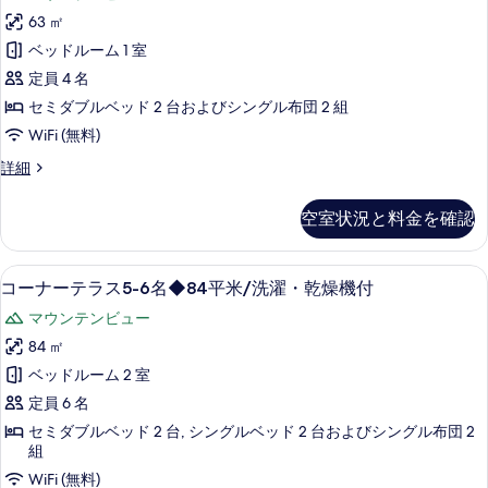
レ
写
米/
8
63 ㎡
ー
真
名
洗
ベッドルーム 1 室
◆63
ト
を
濯・
平
定員 4 名
ル
表
乾
米/
セミダブルベッド 2 台およびシングル布団 2 組
洗
ー
示
燥
WiFi (無料)
濯・
ム
す
機
乾
モ
詳細
燥
1-
る
付
デ
機
4
レ
の
付
空室状況と料金を確認
ー
名
の
す
ト
詳
◆63
ル
べ
細
薄型テレビ
コ
平
15
ー
コーナーテラス5-6名◆84平米/洗濯・乾燥機付
て
ー
ム
米/
マウンテンビュー
の
1-
ナ
洗
4
84 ㎡
写
ー
名
濯・
ベッドルーム 2 室
真
◆63
テ
乾
平
定員 6 名
を
ラ
燥
米/
セミダブルベッド 2 台, シングルベッド 2 台およびシングル布団 2
表
洗
ス
機
組
濯・
示
5-
付
WiFi (無料)
乾