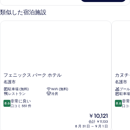
名
の
ト
べ
詳
◆84
ル
類似した宿泊施設
細
て
ー
平
ム
の
米/
フェニックス パーク ホテル
カヌチャ
7-
写
10
洗
名
真
濯・
◆84
を
乾
平
米/
表
燥
洗
示
機
濯・
乾
す
付
燥
フ
カ
る
フェニックス パーク ホテル
カヌチ
の
機
ェ
ヌ
名護市
名護市
付
す
ニ
チ
の
駐車場 (無料)
WiFi (無料)
プール
ッ
ャ
べ
詳
レストラン
冷房
駐車場
ク
ベ
細
て
ス
イ
10
10
非常に良い
非常
8.6
8.6
パ
ホ
段
段
の
口コミ 551 件
口コミ
ー
テ
階
階
写
現
￥10,121
ク
ル
中
中
在
真
ホ
&
8.6、
8.6、
合計 ￥11,133
の
テ
8 月 31 日 ～ 9 月 1 日
ヴ
非
非
を