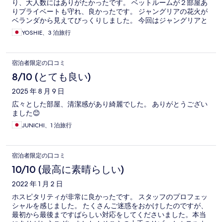
り、大人数にはありがたかったです。 ベットルームが２部屋あ
りプライベートも守れ、良かったです。 ジャングリアの花火が
ベランダから見えてびっくりしました。 今回はジャングリアと
水納島のメインだったのでアクセスが大変良かったです。 また
YOSHIE、3 泊旅行
機会があったら是非利用したいです。
宿泊者限定の口コミ
8/10 (とても良い)
2025 年 8 月 9 日
広々とした部屋、清潔感があり綺麗でした。 ありがとうござい
ました😊
JUNICHI、1 泊旅行
宿泊者限定の口コミ
10/10 (最高に素晴らしい)
2022 年 1 月 2 日
ホスピタリティが非常に良かったです。 スタッフのプロフェッ
シャルを感じました。 たくさんご迷惑をおかけしたのですが、
最初から最後まですばらしい対応をしてくださいました。本当