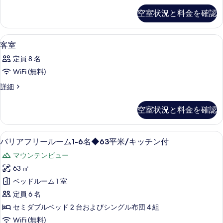
ル
ー
ミ
ム,
空室状況と料金を確認
ー
リ
ム
ム
禁
ー
1-
1-
ル
煙
外観
客
4
1
ー
4
客室
(コ
名
室
ム,
名
◆84
定員 8 名
禁
ン
の
平
◆84
煙
WiFi (無料)
セ
米/
す
(コ
平
洗
客
詳細
プ
ン
べ
米/
濯・
室
セ
ト
乾
て
の
洗
プ
空室状況と料金を確認
燥
詳
ル
ト
の
濯・
機
細
ル
ー
写
付)
乾
ー
部屋からの景観
バ
の
ム
11
バリアフリールーム1-6名◆63平米/キッチン付
ム
真
燥
詳
リ
5-
5-
を
マウンテンビュー
細
機
6
ア
6
表
63 ㎡
名
付)
フ
名
◆84
示
ベッドルーム 1 室
の
平
リ
◆84
す
定員 6 名
米/
す
平
ー
洗
る
セミダブルベッド 2 台およびシングル布団 4 組
べ
米/
ル
濯・
WiFi (無料)
乾