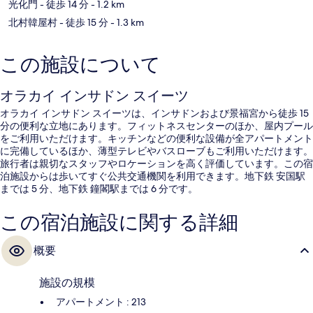
光化門
- 徒歩 14 分
- 1.2 km
北村韓屋村
- 徒歩 15 分
- 1.3 km
この施設について
オラカイ インサドン スイーツ
オラカイ インサドン スイーツは、インサドンおよび景福宮から徒歩 15
分の便利な立地にあります。フィットネスセンターのほか、屋内プール
をご利用いただけます。キッチンなどの便利な設備が全アパートメント
に完備しているほか、薄型テレビやバスローブもご利用いただけます。
旅行者は親切なスタッフやロケーションを高く評価しています。この宿
泊施設からは歩いてすぐ公共交通機関を利用できます。地下鉄 安国駅
までは 5 分、地下鉄 鐘閣駅までは 6 分です。
この宿泊施設に関する詳細
概要
施設の規模
アパートメント : 213