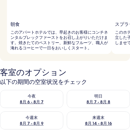
朝食
スプラ
このアパートホテルでは、早起きのお客様にコンチネ
このホ
ンタルブレックファーストをお召し上がりいただけま
立した
す。焼きたてのペストリー、新鮮なフルーツ、職人が
しませ
淹れるコーヒーで一日をおいしくスタート。
客室のオプション
以下の期間の空室状況をチェック
今夜 8月 6 - 8月 7 の空室状況をチェック
明日 8月 7 - 8月 8 の空室
今夜
明日
8月 6 - 8月 7
8月 7 - 8月 8
今週末 8月 7 - 8月 9 の空室状況をチェック
来週末 8月 14 - 8月 16 の
今週末
来週末
8月 7 - 8月 9
8月 14 - 8月 16