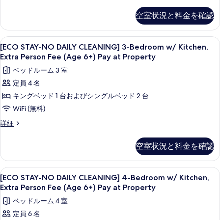
6+)
Penthouse
真
る
(23F)
Pay
空室状況と料金を確認
を
with
at
Kitchen:
表
Property
Extra
[ECO
1 室のベッドルーム、セーフティボックス
示
10
person
の
[ECO STAY-NO DAILY CLEANING] 3-Bedroom w/ Kitchen,
STAY-
す
(Age
Extra Person Fee (Age 6+) Pay at Property
す
6+)
NO
る
ベッドルーム 3 室
べ
Pay
DAILY
at
定員 4 名
て
CLEANING]
Property
キングベッド 1 台およびシングルベッド 2 台
の
3-
の
詳
Bedroom
WiFi (無料)
写
細
w/
真
[ECO
詳細
Kitchen,
STAY-
を
NO
Extra
空室状況と料金を確認
表
DAILY
Person
CLEANING]
示
Fee
3-
[ECO
1 室のベッドルーム、セーフティボックス
す
8
(Age
Bedroom
[ECO STAY-NO DAILY CLEANING] 4-Bedroom w/ Kitchen,
STAY-
w/
る
6+)
Extra Person Fee (Age 6+) Pay at Property
Kitchen,
NO
Pay
ベッドルーム 4 室
Extra
DAILY
at
Person
定員 6 名
CLEANING]
Fee