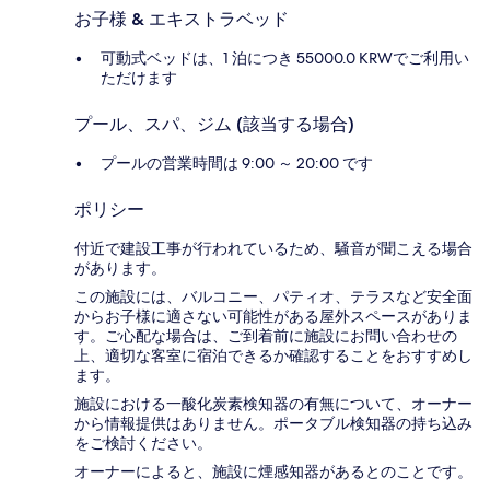
お子様 & エキストラベッド
可動式ベッドは、1 泊につき 55000.0 KRWでご利用い
ただけます
プール、スパ、ジム (該当する場合)
プールの営業時間は 9:00 ～ 20:00 です
ポリシー
付近で建設工事が行われているため、騒音が聞こえる場合
があります。
この施設には、バルコニー、パティオ、テラスなど安全面
からお子様に適さない可能性がある屋外スペースがありま
す。ご心配な場合は、ご到着前に施設にお問い合わせの
上、適切な客室に宿泊できるか確認することをおすすめし
ます。
施設における一酸化炭素検知器の有無について、オーナー
から情報提供はありません。ポータブル検知器の持ち込み
をご検討ください。
オーナーによると、施設に煙感知器があるとのことです。