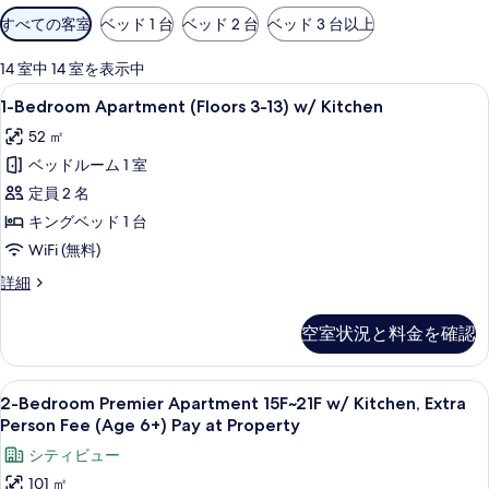
利
すべての客室
ベッド 1 台
ベッド 2 台
ベッド 3 台以上
用
可
14 室中 14 室を表示中
能
1-
1-Bedroom Apartment (Floor
6
1-Bedroom Apartment (Floors 3-13) w/ Kitchen
な
Bedroom
客
52 ㎡
Apartment
室
ベッドルーム 1 室
(Floors
の
3-
定員 2 名
絞
13)
キングベッド 1 台
り
w/
WiFi (無料)
込
Kitchen
み
1-
詳細
の
Bedroom
条
Apartment
す
件
空室状況と料金を確認
(Floors
べ
3-
て
13)
2-
1 室のベッドルーム、セーフティボックス
7
w/
2-Bedroom Premier Apartment 15F~21F w/ Kitchen, Extra
の
Bedroom
Kitchen
Person Fee (Age 6+) Pay at Property
写
の
Premier
シティビュー
詳
真
Apartment
細
101 ㎡