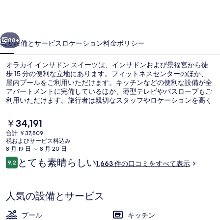
ン
サ
前へ
次へ
ド
88+
概要
設備とサービス
ロケーション
料金
ポリシー
ン
オラカイ インサドン スイーツは、インサドンおよび景福宮から徒
ス
歩 15 分の便利な立地にあります。フィットネスセンターのほか、
屋内プールをご利用いただけます。キッチンなどの便利な設備が全
イ
アパートメントに完備しているほか、薄型テレビやバスローブもご
ー
利用いただけます。旅行者は親切なスタッフやロケーションを高く
評価しています。この宿泊施設からは歩いてすぐ公共交通機関を利
ツ
用できます。地下鉄 安国駅までは 5 分、地下鉄 鐘閣駅までは 6 分
現
￥34,191
です。
在
の
合計 ￥37,809
の
税およびサービス料込み
外観
写
料
8 月 19 日 ～ 8 月 20 日
金
口
とても素晴らしい
真
9.2
1,663 件の口コミをすべて表示
は
10段階中9.2
コ
￥34,191
ギ
ミ
で
す
ャ
人気の設備とサービス
ラ
プール
キッチン