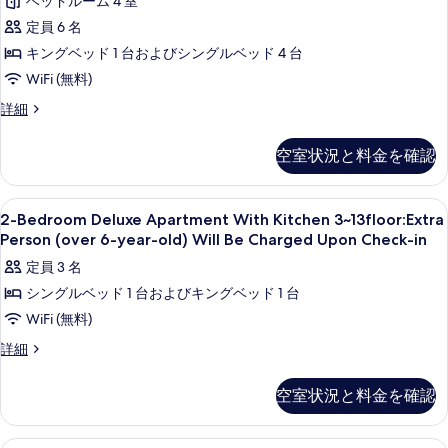
ベッドルーム 4 室
Kitchen:Extra
6+)
べ
定員 6 名
person
Pay
て
at
(Age
キングベッド 1 台およびシングルベッド 4 台
Property
の
6+)
WiFi (無料)
の
写
Pay
詳
4-
詳細
at
細
真
Bedroom
Property
Apartment
を
空室状況と料金を確認
with
の
表
Kitchen:Extra
す
person
示
2-
1 室のベッドルーム、セーフティボックス
6
(Age
2-Bedroom Deluxe Apartment With Kitchen 3~13floor:Extra
べ
す
Bedroom
6+)
Person (over 6-year-old) Will Be Charged Upon Check-in
て
Pay
Deluxe
る
定員 3 名
at
の
Apartment
Property
シングルベッド 1 台およびキングベッド 1 台
写
With
の
WiFi (無料)
Kitchen
真
詳
細
3~13floor:Extra
2-
詳細
を
Bedroom
Person
表
Deluxe
(over
空室状況と料金を確認
示
Apartment
6-
With
す
year-
Kitchen
薄型テレビ