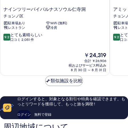
in
べ
の
ナ
ア
ナインツリーバイパルナスソウル仁寺洞
アミッ
詳
て
イ
ミ
チョンノ区
チョン
細
ン
ッ
の
駐車場あり
WiFi (無料)
駐車場
ツ
ド
写
レストラン
冷房
レスト
リ
ホ
ー
テ
10
10
真
とても素晴らしい
とて
9.2
9.2
バ
ル
段
段
口コミ 2,051 件
口コミ
を
イ
ソ
階
階
表
パ
ウ
中
中
現
￥24,319
ル
ル
9.2、
9.2、
示
在
ナ
チ
と
と
合計 ￥26,906
の
す
ス
ョ
て
て
税およびサービス料込み
料
ソ
8 月 30 日 ～ 8 月 31 日
ン
も
も
る
金
ウ
ノ
素
素
は
ル
類似施設を比較
区
晴
晴
￥24,319
仁
ら
ら
寺
し
し
洞
い、
い、
ログインすると、対象となる割引や特典を確認できます。も
チ
口
口
っとリワードを獲得して、もっと旅を満喫 !
ョ
コ
コ
ン
ミ
ミ
ログイン
無料で登録
ノ
2,051
1,165
区
件
件
周辺地域について
件
件