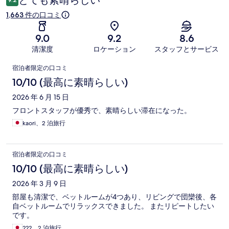
1,663 件の口コミ
9.0
9.2
8.6
清潔度
ロケーション
スタッフとサービス
口
宿泊者限定の口コミ
コ
10/10 (最高に素晴らしい)
ミ
2026 年 6 月 15 日
フロントスタッフが優秀で、素晴らしい滞在になった。
kaori、2 泊旅行
宿泊者限定の口コミ
10/10 (最高に素晴らしい)
2026 年 3 月 9 日
部屋も清潔で、ベットルームが4つあり、リビングで団欒後、各
自ベットルームでリラックスできました。 またリピートしたい
です。
???、2 泊旅行