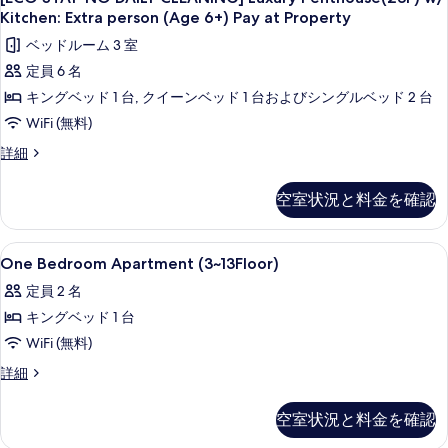
真
STAY-
with
Pay
Kitchen: Extra person (Age 6+) Pay at Property
を
Kitchen:
NO
at
ベッドルーム 3 室
Extra
表
DAILY
Property
person
定員 6 名
CLEANING]
示
(Age
の
キングベッド 1 台, クイーンベッド 1 台およびシングルベッド 2 台
Luxury
6+)
す
す
Pay
Penthouse(23F)
WiFi (無料)
る
at
べ
w/
[ECO
詳細
Property
て
Kitchen:
STAY-
の
NO
の
Extra
詳
空室状況と料金を確認
DAILY
細
person
写
CLEANING]
(Age
Luxury
真
One
1 室のベッドルーム、セーフティボックス
4
6+)
Penthouse(23F)
One Bedroom Apartment (3~13Floor)
を
Bedroom
w/
Pay
定員 2 名
表
Kitchen:
Apartment
at
Extra
キングベッド 1 台
(3~13Floor)
示
Property
person
の
WiFi (無料)
す
(Age
の
6+)
す
One
る
詳細
す
Pay
Bedroom
べ
at
べ
Apartment
空室状況と料金を確認
て
Property
(3~13Floor)
て
の
の