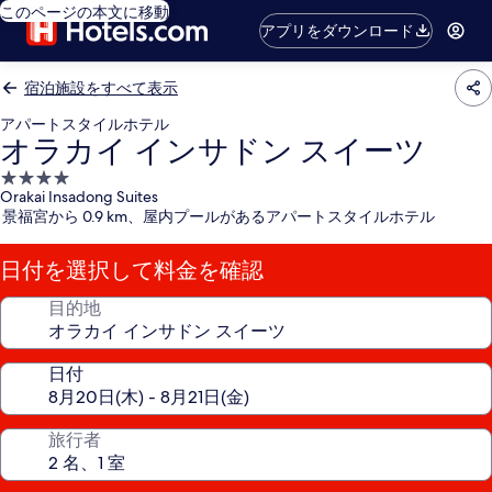
このページの本文に移動
アプリをダウンロード
宿泊施設をすべて表示
アパートスタイルホテル
オラカイ インサドン スイーツ
4.0
Orakai Insadong Suites
つ
景福宮から 0.9 km、屋内プールがあるアパートスタイルホテル
星
宿
日付を選択して料金を確認
泊
施
目的地
設
日付
旅行者