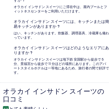
すか ?
オラカイ インサドン スイーツにご滞在中は、屋内プールとフ
ィットネスセンターをご利用いただけます。
オラカイ インサドン スイーツには、キッチンまたは簡
易キッチンがありますか ?
はい、キッチンがあります。炊飯器、調理器具、冷蔵庫も備わ
っています。
オラカイ インサドン スイーツはどのようなエリアにあ
りますか ?
オラカイ インサドン スイーツは地下鉄 安国駅から徒歩で 5
分、景福宮から徒歩で 11 分ほどの場所にあります。このアパ
ートスタイルホテルは一等地にあるため、旅行者の間で好評で
す。
オラカイ インサドン スイーツの
口
口コミ
コ
ミ
とても素晴らしい
9.2