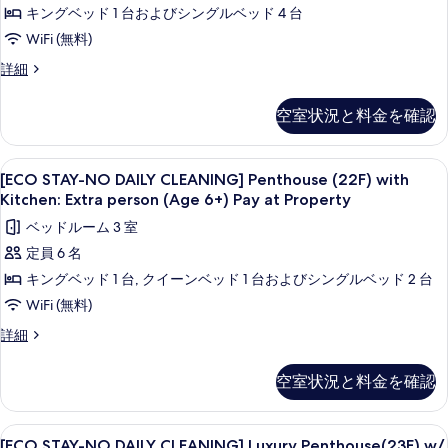
Property
キングベッド 1 台およびシングルベッド 4 台
4-
(Age
の
6+)
Bedroom
WiFi (無料)
す
Pay
w/
[ECO
詳細
at
べ
Kitchen,
STAY-
Property
て
NO
Extra
の
空室状況と料金を確認
DAILY
詳
の
Person
CLEANING]
細
Fee
写
4-
[ECO
1 室のベッドルーム、セーフティボックス
9
(Age
Bedroom
[ECO STAY-NO DAILY CLEANING] Penthouse (22F) with
真
STAY-
w/
6+)
Kitchen: Extra person (Age 6+) Pay at Property
を
Kitchen,
NO
Pay
ベッドルーム 3 室
Extra
表
DAILY
at
Person
定員 6 名
CLEANING]
示
Fee
Property
キングベッド 1 台, クイーンベッド 1 台およびシングルベッド 2 台
Penthouse
(Age
す
の
6+)
(22F)
WiFi (無料)
る
す
Pay
with
[ECO
詳細
at
べ
Kitchen:
STAY-
Property
て
NO
Extra
の
空室状況と料金を確認
DAILY
詳
の
person
CLEANING]
細
(Age
写
Penthouse
[ECO
1 室のベッドルーム、セーフティボックス
15
6+)
(22F)
[ECO STAY-NO DAILY CLEANING] Luxury Penthouse(23F) w/