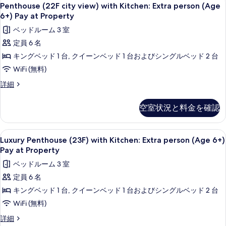
Penthouse
る
8
3~13floor:Extra
old)
Penthouse (22F city view) with Kitchen: Extra person (Age
(22F
Person
6+) Pay at Property
Will
(over
city
Be
ベッドルーム 3 室
6-
view)
Charged
year-
定員 6 名
with
old)
Upon
キングベッド 1 台, クイーンベッド 1 台およびシングルベッド 2 台
Kitchen:
Will
Check-
Be
Extra
WiFi (無料)
in
Charged
person
Penthouse
詳細
Upon
の
(Age
(22F
Check-
す
city
6+)
in
空室状況と料金を確認
view)
の
べ
Pay
with
詳
て
at
Kitchen:
細
Luxury
薄型テレビ
14
Property
Extra
の
Luxury Penthouse (23F) with Kitchen: Extra person (Age 6+)
Penthouse
person
Pay at Property
の
写
(Age
(23F)
す
ベッドルーム 3 室
6+)
真
with
Pay
べ
定員 6 名
を
Kitchen:
at
て
キングベッド 1 台, クイーンベッド 1 台およびシングルベッド 2 台
Extra
表
Property
の
の
person
WiFi (無料)
示
詳
(Age
写
Luxury
す
詳細
細