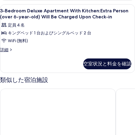
の
の
詳
詳
3-
1 室のベッドルーム、セーフティボックス
写
細
8
細
写
3-Bedroom Deluxe Apartment With Kitchen:Extra Person
Bedroom
真
(over 6-year-old) Will Be Charged Upon Check-in
真
Deluxe
を
定員 4 名
を
Apartment
表
キングベッド 1 台およびシングルベッド 2 台
表
With
示
WiFi (無料)
Kitchen:Extra
示
す
Person
3-
す
詳細
る
Bedroom
(over
る
Deluxe
6-
空室状況と料金を確認
Apartment
year-
With
old)
Kitchen:Extra
類似した宿泊施設
Person
Will
(over
Be
ナインツリーバイパルナスソウル仁寺洞
アミッド
6-
Charged
year-
Upon
old)
Will
Check-
Be
in
Charged
の
Upon
Check-
す