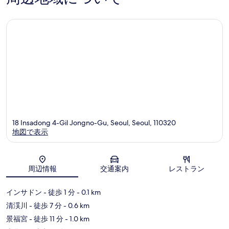
の
の
口
口
コ
コ
ミ
ミ
18 Insadong 4-Gil Jongno-Gu, Seoul, Seoul, 110320
地図で表示
地図
周辺情報
交通案内
レストラン
インサドン
- 徒歩 1 分
- 0.1 km
清渓川
- 徒歩 7 分
- 0.6 km
景福宮
- 徒歩 11 分
- 1.0 km