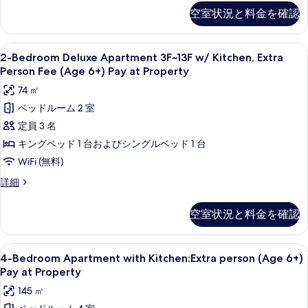
at
Deluxe
表
空室状況と料金を確認
Apartment
Property
示
with
の
Kitchen:Extra
す
2-
1 室のベッドルーム、セーフティボックス
7
person
す
2-Bedroom Deluxe Apartment 3F~13F w/ Kitchen, Extra
る
Bedroom
(Age
Person Fee (Age 6+) Pay at Property
べ
6+)
Deluxe
74 ㎡
て
Pay
Apartment
at
ベッドルーム 2 室
の
3F~13F
Property
定員 3 名
写
w/
の
詳
Kitchen,
キングベッド 1 台およびシングルベッド 1 台
真
細
Extra
WiFi (無料)
を
Person
表
2-
詳細
Fee
Bedroom
示
(Age
Deluxe
空室状況と料金を確認
す
Apartment
6+)
3F~13F
る
Pay
w/
4-
薄型テレビ
at
8
Kitchen,
4-Bedroom Apartment with Kitchen:Extra person (Age 6+)
Bedroom
Extra
Property
Pay at Property
Person
Apartment
の
145 ㎡
Fee
with
す
(Age