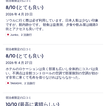
宿泊者限定の口コミ
8/10 (とても良い)
2026 年 4 月 23 日
ソウルに行く際は必ず利用しています。日本人客は少ない印象
ですが、館内静かです。 朝食は益善洞、夕食や飲み屋は鐘路3
街とアクセスも良いです。
Junko、2 泊旅行
宿泊者限定の口コミ
8/10 (とても良い)
2026 年 4 月 27 日
ホテルのロケーションは良く部屋も広いし全体的にコスパは良
い。不満点は全館コントロールの空調で部屋個別の空調が効か
ず非常に寒くて毛布を借りなければならなかった。
TAKASHI、2 泊旅行
宿泊者限定の口コミ
10/10 (最高に素晴らしい)