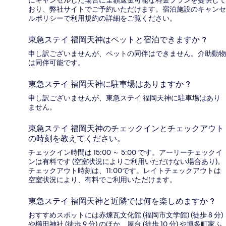
にキャンセルした場合に全額返金可能な料金プランを提供して
おり、弊社サイトでご予約いただけます。宿泊施設のキャンセ
ルポリシーで利用規約の詳細をご覧ください。
東急ステイ 福岡天神はペットと宿泊できますか ?
申し訳ございませんが、ペットの同伴はできません。介助動物
は同伴可能です。
東急ステイ 福岡天神に駐車場はありますか ?
申し訳ございませんが、東急ステイ 福岡天神に駐車場はあり
ません。
東急ステイ 福岡天神のチェックインとチェックアウト
の時刻を教えてください。
チェックイン時間は 15:00 ～ 5:00 です。アーリーチェックイ
ンは有料です (空室状況によりご利用いただけない場合あり)。
チェックアウト時刻は、11:00です。レイトチェックアウトは
空室状況により、有料でご利用いただけます。
東急ステイ 福岡天神と近隣では何を楽しめますか ?
おすすめスポットには赤煉瓦文化館 (福岡市文学館) (徒歩 8 分)
や櫛田神社 (徒歩 9 分) のほか、屋台 (徒歩 10 分) や博多町家ふ