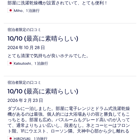
部屋に洗濯乾燥機が設置されていて、とても便利！
Miho、1 泊旅行
宿泊者限定の口コミ
10/10 (最高に素晴らしい)
2024 年 10 月 28 日
とても清潔で気持ちが良いホテルでした。
Katsutoshi、1 泊旅行
宿泊者限定の口コミ
10/10 (最高に素晴らしい)
2026 年 2 月 23 日
ダブルに一泊しました。部屋に電子レンジとドラム式洗濯乾燥
機があるのは最強。個人的には大浴場ありの宿と勝負してもこ
っちとる。部屋も広め。バスルームもグレード高いのが入って
て、通常よりちょい広いし、段差なし。氷とコーヒーはフロン
ト階。1Fにウエスト、ローソン隣。天神中心部から少し離れる
けれど、立地も悪くない。福岡もいろいろ泊まったけど、いま
HIROYUKI、1 泊旅行