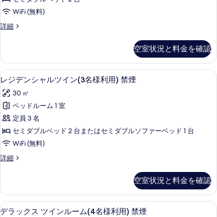
す
ャ
利
煙
WiFi (無料)
用)
る
ル
の
禁
レ
詳細
ツ
煙
ジ
す
の
イ
デ
べ
空室状況と料金を確認
詳
ン
ン
細
て
シ
(2
ャ
の
レジデンシャルツイン(3名様利用) 禁煙 
レ
12
ル
名
レジデンシャルツイン(3名様利用) 禁煙
写
ジ
ツ
様
30 ㎡
イ
真
デ
利
ン
ベッドルーム 1 室
を
ン
(2
用)
定員 3 名
名
表
シ
禁
様
セミダブルベッド 2 台またはセミダブルソファーベッド 1 台
示
ャ
利
煙
WiFi (無料)
用)
す
ル
の
禁
レ
詳細
る
ツ
煙
ジ
す
の
イ
デ
べ
空室状況と料金を確認
詳
ン
ン
細
て
シ
(3
ャ
の
羽毛の掛け布団、セーフティボックス (室
デ
12
ル
名
デラックス ツインルーム(4名様利用) 禁煙