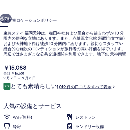
岡
前へ
次へ
天
78+
概要
客室
ロケーション
ポリシー
神
東急ステイ 福岡天神は、櫛田神社および屋台から徒歩わずか 10 分
の
圏内の便利な立地にあります。また、赤煉瓦文化館 (福岡市文学館)
および天神地下街は徒歩 10 分圏内にあります。親切なスタッフや
写
総合的な施設のコンディションが旅行者の高い評価を得ています。
真
周辺ではさまざまな公共交通機関を利用できます。地下鉄 天神南駅
までは 3 分、櫛田神社前駅までは 8 分です。
ギ
現
￥15,088
在
ャ
合計 ￥16,651
の
9 月 7 日 ～ 9 月 8 日
ロビー
ラ
料
口
とても素晴らしい
9.2
1,019 件の口コミをすべて表示
金
10段階中9.2
リ
コ
は
ミ
￥15,088
ー
で
人気の設備とサービス
す
WiFi (無料)
レストラン
冷房
ランドリー設備