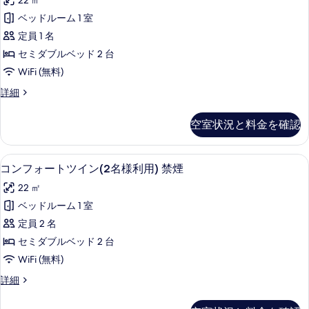
22 ㎡
表
ブ
真
フ
利
ル
ベッドルーム 1 室
示
を
ォ
(2
用)
定員 1 名
す
名
表
ー
禁
様
セミダブルベッド 2 台
る
示
ト
利
煙
WiFi (無料)
用)
す
ツ
の
禁
コ
詳細
る
イ
煙
ン
す
の
ン
フ
べ
空室状況と料金を確認
詳
ォ
(1
細
て
ー
名
ト
の
羽毛の掛け布団、セーフティボックス (室
コ
12
ツ
様
コンフォートツイン(2名様利用) 禁煙
写
ン
イ
利
22 ㎡
ン
真
フ
用)
(1
ベッドルーム 1 室
を
ォ
名
禁
定員 2 名
様
表
ー
煙
利
セミダブルベッド 2 台
示
ト
用)
の
WiFi (無料)
禁
す
ツ
す
煙
コ
詳細
る
イ
の
ン
べ
詳
ン
フ