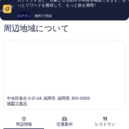
い、
い、
っとリワードを獲得して、もっと旅を満喫 !
口
口
コ
コ
ログイン
無料で登録
ミ
ミ
2,332
2,222
周辺地域について
件
件
件
件
の
の
口
口
コ
コ
ミ
ミ
中央区春吉 3-21-24, 福岡市, 福岡県, 810-0003
地図で表示
地図
周辺情報
交通案内
レストラン