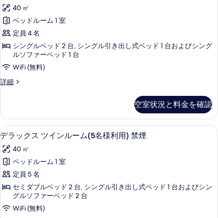
写
ラ
ツ
様
40 ㎡
イ
真
ッ
利
ン
ベッドルーム 1 室
を
ク
(3
用)
定員 4 名
名
表
ス
禁
様
シングルベッド 2 台, シングル引き出し式ベッド 1 台およびシング
示
ツ
利
ルソファーベッド 1 台
煙
用)
す
イ
WiFi (無料)
の
禁
る
ン
煙
デ
詳細
す
の
ル
ラ
べ
詳
ッ
ー
空室状況と料金を確認
細
て
ク
ム
ス
の
ツ
(4
羽毛の掛け布団、セーフティボックス (室
デ
写
11
イ
デラックス ツインルーム(5名様利用) 禁煙
名
ラ
ン
真
40 ㎡
様
ル
ッ
を
ー
ベッドルーム 1 室
利
ク
ム
表
定員 5 名
用)
(4
ス
示
名
セミダブルベッド 2 台, シングル引き出し式ベッド 1 台およびシン
禁
ツ
様
グルソファーベッド 2 台
す
煙
利
イ
WiFi (無料)
る
用)
の