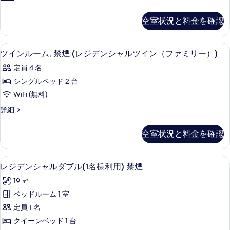
る
Single
て
Room
空室状況と料金を確認
の
の
詳
写
細
羽毛の掛け布団、セーフティボックス (室
ツ
真
2
ツインルーム, 禁煙 (レジデンシャルツイン（ファミリー）)
イ
を
定員 4 名
ン
表
シングルベッド 2 台
ル
示
WiFi (無料)
ー
す
ツ
詳細
ム,
る
イ
禁
ン
空室状況と料金を確認
ル
煙
ー
(レ
ム,
羽毛の掛け布団、セーフティボックス (室
レ
12
禁
レジデンシャルダブル(1名様利用) 禁煙
ジ
ジ
煙
デ
19 ㎡
(レ
デ
ジ
ン
ベッドルーム 1 室
ン
デ
シ
定員 1 名
ン
シ
シ
ャ
クイーンベッド 1 台
ャ
ャ