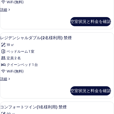
ル
WiFi (無料)
ル
ル
ツ
ツ
レ
詳細
ダ
イ
ジ
イ
ン
ブ
デ
空室状況と料金を確認
ン
（フ
ン
ル
ァ
シ
（フ
(1
ミ
ャ
羽毛の掛け布団、セーフティボックス (室
レ
ァ
リ
12
ル
名
レジデンシャルダブル(2名様利用) 禁煙
ー）)
ジ
ダ
ミ
様
19 ㎡
の
ブ
デ
リ
詳
利
ル
ベッドルーム 1 室
ン
細
ー）)
(1
用)
定員 2 名
名
シ
の
禁
様
クイーンベッド 1 台
ャ
す
利
煙
WiFi (無料)
用)
ル
べ
の
禁
レ
詳細
ダ
て
煙
ジ
す
の
ブ
デ
の
べ
空室状況と料金を確認
詳
ン
ル
写
細
て
シ
(2
真
ャ
の
羽毛の掛け布団、セーフティボックス (室
コ
12
ル
名
コンフォートツイン(1名様利用) 禁煙
を
写
ン
ダ
様