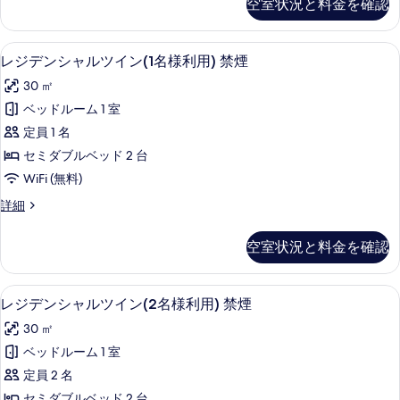
て
空室状況と料金を確認
細
ォ
(2
の
ー
名
ト
写
羽毛の掛け布団、セーフティボックス (室
レ
12
ツ
様
レジデンシャルツイン(1名様利用) 禁煙
真
ジ
イ
利
30 ㎡
ン
を
デ
用)
(2
ベッドルーム 1 室
表
ン
名
禁
定員 1 名
様
示
シ
煙
利
セミダブルベッド 2 台
す
ャ
用)
の
WiFi (無料)
禁
る
ル
す
煙
レ
詳細
ツ
の
ジ
べ
詳
イ
デ
て
空室状況と料金を確認
細
ン
ン
の
シ
(1
ャ
写
羽毛の掛け布団、セーフティボックス (室
レ
12
ル
名
レジデンシャルツイン(2名様利用) 禁煙
真
ジ
ツ
様
30 ㎡
イ
を
デ
利
ン
ベッドルーム 1 室
表
ン
(1
用)
定員 2 名
名
示
シ
禁
様
セミダブルベッド 2 台