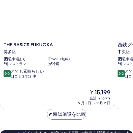
て
の
を
の
詳
表
細
写
示
真
す
を
る
表
THE
西
THE BASICS FUKUOKA
西鉄グ
示
BASICS
鉄
博多区
中央区
す
FUKUOKA
グ
駐車場あり
WiFi (無料)
駐車場
博
ラ
る
レストラン
冷房
レスト
多
ン
区
ド
10
10
とても素晴らしい
とて
9.0
9.2
ホ
段
段
口コミ 2,332 件
口コミ
テ
階
階
ル
中
中
現
￥15,199
中
9.0、
9.2、
在
央
と
と
合計 ￥16,719
の
区
て
て
9 月 1 日 ～ 9 月 2 日
料
も
も
金
素
素
類似施設を比較
は
晴
晴
￥15,199
ら
ら
し
し
ログインすると、対象となる割引や特典を確認できます。も