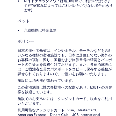
レイトチェックアウト
は追加料金でご利用いただけま
す (空室状況によってはご利用いただけない場合があり
ます)
ペット
介助動物は料金免除
ポリシー
日本の厚生労働省は、インやホテル、モーテルなどを含む
いかなる種類の宿泊施設でも、日本に​居住してない海外の
お客様の宿泊に際し、国籍および旅券番号の確認とパスポ
ートのご提示を義務付け​ております。また、各宿泊施設に
は、ご宿泊者全員のパスポートをコピーし保存する義務が
課せられておりますの​で、ご協力をお願いいたします。
施設には消火器が備わっています。
この宿泊施設は性の多様性への配慮があり、LGBT+ のお客
様を歓迎しています。
施設でのお支払いには、クレジットカード、現金をご利用
いただけます。
利用可能なクレジットカード : Visa、Mastercard、
American Express、Diners Club、JCB International、