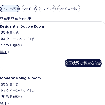
利
すべての客室
ベッド 1 台
ベッド 2 台
ベッド 3 台以上
用
可
13 室中 13 室を表示中
能
Residential
羽毛の掛け布団、セーフティボックス (室
15
Residential Double Room
な
Double
客
定員 2 名
Room
室
クイーンベッド 1 台
の
の
WiFi (無料)
す
絞
べ
Residential
詳細
り
Double
て
込
Room
空室状況と料金を確認
み
の
の
条
詳
写
細
件
Moderate
羽毛の掛け布団、セーフティボックス (室
真
17
Moderate Single Room
Single
を
定員 1 名
Room
表
クイーンベッド 1 台
の
示
WiFi (無料)
す
す
べ
Moderate
詳細