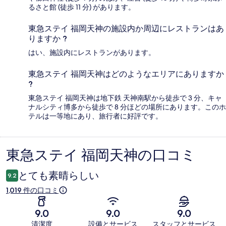
るさと館 (徒歩 11 分) があります。
東急ステイ 福岡天神の施設内か周辺にレストランはあ
りますか ?
はい、施設内にレストランがあります。
東急ステイ 福岡天神はどのようなエリアにありますか
?
東急ステイ 福岡天神は地下鉄 天神南駅から徒歩で 3 分、キャ
ナルシティ博多から徒歩で 8 分ほどの場所にあります。このホ
テルは一等地にあり、旅行者に好評です。
東急ステイ 福岡天神の口コミ
口
コ
とても素晴らしい
9.2
ミ
1,019 件の口コミ
9.0
9.0
9.0
清潔度
設備とサービス
スタッフとサービス