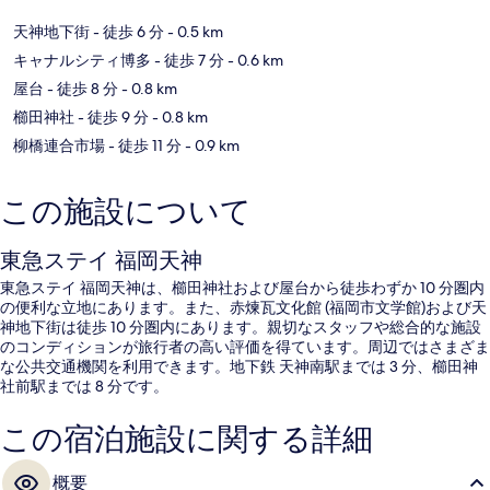
天神地下街
- 徒歩 6 分
- 0.5 km
キャナルシティ博多
- 徒歩 7 分
- 0.6 km
屋台
- 徒歩 8 分
- 0.8 km
櫛田神社
- 徒歩 9 分
- 0.8 km
柳橋連合市場
- 徒歩 11 分
- 0.9 km
この施設について
東急ステイ 福岡天神
東急ステイ 福岡天神は、櫛田神社および屋台から徒歩わずか 10 分圏内
の便利な立地にあります。また、赤煉瓦文化館 (福岡市文学館)および天
神地下街は徒歩 10 分圏内にあります。親切なスタッフや総合的な施設
のコンディションが旅行者の高い評価を得ています。周辺ではさまざま
な公共交通機関を利用できます。地下鉄 天神南駅までは 3 分、櫛田神
社前駅までは 8 分です。
この宿泊施設に関する詳細
概要