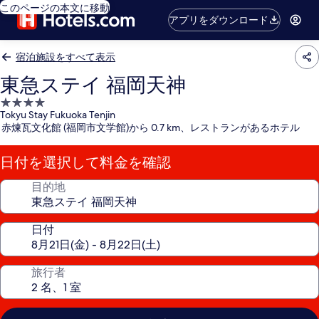
このページの本文に移動
アプリをダウンロード
宿泊施設をすべて表示
東急ステイ 福岡天神
4.0
Tokyu Stay Fukuoka Tenjin
つ
赤煉瓦文化館 (福岡市文学館)から 0.7 km、レストランがあるホテル
星
宿
日付を選択して料金を確認
泊
施
目的地
設
日付
旅行者