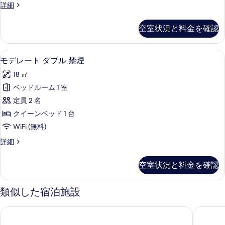
ン
禁
デ
詳細
す
煙
ル
ラ
の
べ
ッ
ー
空室状況と料金を確認
詳
ク
て
ム
細
ス
の
ツ
(5
モデレート ダブル 禁煙 | 羽毛の掛け布
モ
12
イ
モデレート ダブル 禁煙
写
名
デ
ン
18 ㎡
真
様
ル
レ
ー
ベッドルーム 1 室
を
利
ー
ム
定員 2 名
表
用)
(5
ト
名
クイーンベッド 1 台
示
禁
ダ
様
WiFi (無料)
す
煙
利
ブ
る
用)
モ
詳細
の
ル
禁
デ
す
煙
禁
レ
空室状況と料金を確認
の
べ
ー
煙
詳
ト
て
の
細
ダ
類似した宿泊施設
の
ブ
す
ル
写
THE BASICS FUKUOKA
西鉄グラ
べ
禁
真
煙