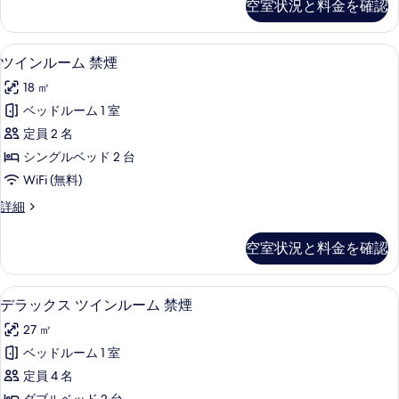
空室状況と料金を確認
す
ル
す
ー
る
べ
ム
セーフティボックス (室内)、遮光カーテ
ツ
7
禁
ツインルーム 禁煙
て
イ
煙
の
18 ㎡
の
ン
詳
写
ベッドルーム 1 室
ル
細
真
定員 2 名
ー
を
シングルベッド 2 台
ム
表
WiFi (無料)
禁
示
ツ
詳細
煙
イ
す
の
ン
空室状況と料金を確認
る
ル
す
ー
べ
ム
セーフティボックス (室内)、遮光カーテ
デ
8
禁
デラックス ツインルーム 禁煙
て
ラ
煙
の
27 ㎡
の
ッ
詳
写
ベッドルーム 1 室
ク
細
真
定員 4 名
ス