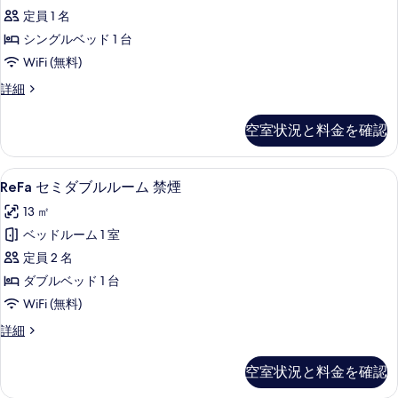
ン
示
の
て
定員 1 名
グ
す
詳
の
シングルベッド 1 台
細
ル
る
写
WiFi (無料)
ル
真
ReFa
詳細
ー
シ
を
ム
ン
空室状況と料金を確認
表
グ
禁
ル
示
煙
ル
ReFa
客室の設備とサービス
す
8
ー
の
ReFa セミダブルルーム 禁煙
セ
ム
る
す
13 ㎡
禁
ミ
べ
煙
ベッドルーム 1 室
ダ
の
て
定員 2 名
詳
ブ
の
細
ダブルベッド 1 台
ル
写
WiFi (無料)
ル
真
ReFa
詳細
ー
セ
を
ム
ミ
表
空室状況と料金を確認
ダ
禁
示
ブ