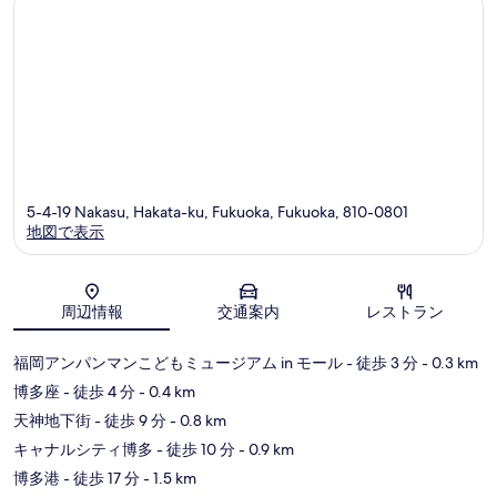
区
区
ミ
5-4-19 Nakasu, Hakata-ku, Fukuoka, Fukuoka, 810-0801
地図で表示
地図
周辺情報
交通案内
レストラン
福岡アンパンマンこどもミュージアム in モール
- 徒歩 3 分
- 0.3 km
博多座
- 徒歩 4 分
- 0.4 km
天神地下街
- 徒歩 9 分
- 0.8 km
キャナルシティ博多
- 徒歩 10 分
- 0.9 km
博多港
- 徒歩 17 分
- 1.5 km