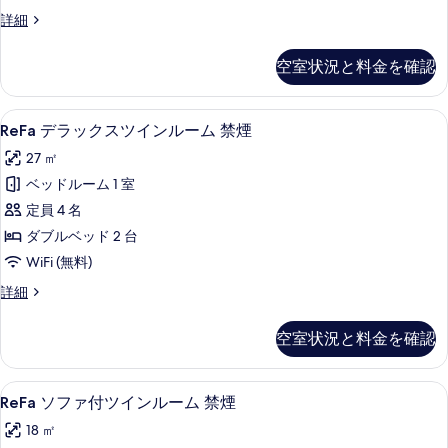
ム
表
ReFa
詳細
禁
ツ
示
煙
イ
す
空室状況と料金を確認
ン
の
る
ル
す
ー
ReFa
客室の設備とサービス
8
ム
べ
ReFa デラックスツインルーム 禁煙
デ
禁
て
27 ㎡
煙
ラ
の
の
ベッドルーム 1 室
ッ
詳
写
定員 4 名
細
ク
真
ダブルベッド 2 台
ス
を
WiFi (無料)
ツ
表
ReFa
詳細
イ
デ
示
ン
ラ
す
空室状況と料金を確認
ッ
ル
る
ク
ー
ス
ReFa
客室の設備とサービス
6
ツ
ム
ReFa ソファ付ツインルーム 禁煙
ソ
イ
禁
18 ㎡
ン
フ