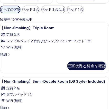
利
すべての客室
ベッド 2 台
ベッド 3 台以上
ベッド 1 台
用
可
16 室中 16 室を表示中
能
セーフティボックス (室内)、遮光カーテ
【Non-
11
【Non-Smoking】Triple Room
な
Smoking】
客
定員 3 名
Triple
室
シングルベッド 2 台およびシングルソファーベッド 1 台
Room
の
WiFi (無料)
の
絞
【Non-
詳細
す
り
Smoking】
込
べ
Triple
空室状況と料金を確認
み
Room
て
条
の
の
詳
件
セーフティボックス (室内)、遮光カーテ
【Non-
写
10
細
【Non-Smoking】Semi-Double Room (LG Styler Included)
Smoking】
真
定員 2 名
Semi-
を
ダブルベッド 1 台
Double
表
WiFi (無料)
Room
示
(LG
【Non-
詳細