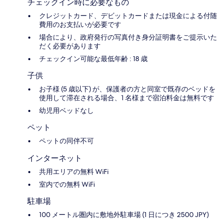
チェックイン時に必要なもの
クレジットカード、デビットカードまたは現金による付随
費用のお支払いが必要です
場合により、政府発行の写真付き身分証明書をご提示いた
だく必要があります
チェックイン可能な最低年齢 : 18 歳
子供
お子様 (5 歳以下) が、保護者の方と同室で既存のベッドを
使用して滞在される場合、1 名様まで宿泊料金は無料です
幼児用ベッドなし
ペット
ペットの同伴不可
インターネット
共用エリアの無料 WiFi
室内での無料 WiFi
駐車場
100 メートル圏内に敷地外駐車場 (1 日につき 2500 JPY)