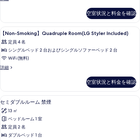
す
Smoking】
Styler
Semi-
る
Included)
空室状況と料金を確認
Double
の
Room
(LG
す
セーフティボックス (室内)、遮光カーテ
【Non-
12
Styler
【Non-Smoking】Quadruple Room(LG Styler Included)
べ
Smoking】
Included)
定員 4 名
の
て
Quadruple
詳
シングルベッド 2 台およびシングルソファーベッド 2 台
の
Room(LG
細
WiFi (無料)
Styler
写
Included)
【Non-
詳細
真
Smoking】
の
を
Quadruple
空室状況と料金を確認
す
Room(LG
表
Styler
べ
示
Included)
セーフティボックス (室内)、遮光カーテ
セ
て
7
の
す
セミダブルルーム 禁煙
ミ
詳
の
る
13 ㎡
細
ダ
写
ベッドルーム 1 室
ブ
真
定員 2 名
ル
を
ダブルベッド 1 台
ル