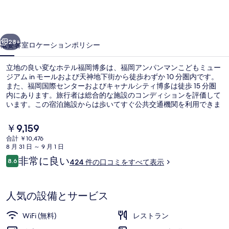
福
岡
前へ
次へ
博
28+
概要
客室
ロケーション
ポリシー
多
立地の良い変なホテル福岡博多は、福岡アンパンマンこどもミュー
の
ジアム in モールおよび天神地下街から徒歩わずか 10 分圏内です。
また、福岡国際センターおよびキャナルシティ博多は徒歩 15 分圏
写
内にあります。旅行者は総合的な施設のコンディションを評価して
真
います。この宿泊施設からは歩いてすぐ公共交通機関を利用できま
す。地下鉄 中洲川端駅までは 5 分、地下鉄 天神南駅までは 10 分で
ギ
す。
現
￥9,159
在
ャ
合計 ￥10,476
の
8 月 31 日 ～ 9 月 1 日
外観
ラ
料
口
非常に良い
8.6
424 件の口コミをすべて表示
金
10段階中8.6
リ
コ
は
ミ
￥9,159
ー
で
人気の設備とサービス
す
WiFi (無料)
レストラン