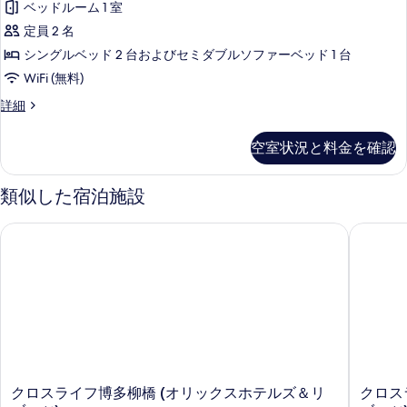
煙
ル
ベッドルーム 1 室
ァ
ー
の
定員 2 名
ム
付
す
禁
シングルベッド 2 台およびセミダブルソファーベッド 1 台
ツ
煙
べ
WiFi (無料)
の
イ
て
詳
ReFa
詳細
ン
細
ソ
の
ル
フ
写
空室状況と料金を確認
ァ
ー
真
付
ム
ツ
類似した宿泊施設
を
イ
禁
表
ン
煙
クロスライフ博多柳橋 (オリックスホテルズ＆リゾーツ)
クロスラ
ル
示
の
ー
す
ム
す
禁
る
べ
煙
の
て
詳
の
細
写
ク
ク
クロスライフ博多柳橋 (オリックスホテルズ＆リ
クロス
真
ロ
ロ