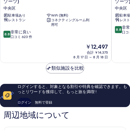
ゾーツ)
ゾーツ
を
ス
ス
中央区
中央区
ラ
ラ
表
イ
駐車場あり
WiFi (無料)
イ
駐車場
示
レストラン
コネクティングルーム利
レスト
フ
フ
用可
す
博
博
10
非常
8.8
多
多
10
非常に良い
段
口コミ
る
8.8
柳
天
段
口コミ 623 件
階
橋
神
階
中
現
￥12,497
(オ
(オ
中
8.8、
在
リ
リ
8.8、
合計 ￥14,375
非
の
ッ
8 月 17 日 ～ 8 月 18 日
ッ
非
常
料
ク
ク
常
に
金
ス
類似施設を比較
ス
に
良
は
ホ
ホ
良
い、
￥12,497
テ
テ
い、
口
ル
ル
口
コ
ログインすると、対象となる割引や特典を確認できます。も
ズ
ズ
コ
ミ
っとリワードを獲得して、もっと旅を満喫 !
＆
＆
ミ
994
リ
リ
623
件
ログイン
無料で登録
ゾ
ゾ
件
件
ー
ー
件
の
周辺地域について
ツ)
ツ)
の
口
中
中
口
コ
央
央
コ
ミ