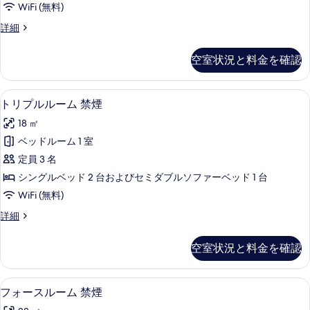
表
WiFi (無料)
ー
示
セ
詳細
ム
す
ミ
禁
ダ
る
空室状況と料金を確認
ブ
煙
ル
の
ル
トリプルルーム 禁煙 | セーフティボック
ト
7
ー
トリプルルーム 禁煙
す
リ
ム
べ
18 ㎡
禁
プ
煙
て
ベッドルーム 1 室
ル
の
の
定員 3 名
詳
ル
細
写
シングルベッド 2 台およびセミダブルソファーベッド 1 台
ー
真
WiFi (無料)
ム
を
ト
詳細
禁
リ
表
煙
プ
空室状況と料金を確認
示
ル
の
ル
す
す
ー
フォースルーム 禁煙 | セーフティボック
フ
る
8
ム
フォースルーム 禁煙
べ
ォ
禁