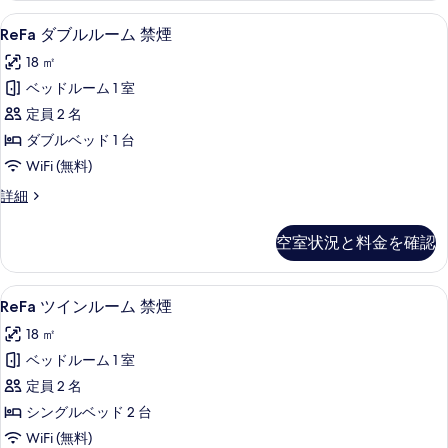
煙
ル
す
ReFa
客室の設備とサービス
8
ル
の
ReFa ダブルルーム 禁煙
ダ
る
ー
す
18 ㎡
ム
ブ
べ
禁
ベッドルーム 1 室
ル
煙
て
定員 2 名
の
ル
の
詳
ダブルベッド 1 台
ー
細
写
WiFi (無料)
ム
真
ReFa
詳細
禁
ダ
を
煙
ブ
表
空室状況と料金を確認
ル
の
示
ル
す
ー
す
ReFa
客室の設備とサービス
7
ム
べ
ReFa ツインルーム 禁煙
ツ
る
禁
て
18 ㎡
煙
イ
の
の
ベッドルーム 1 室
ン
詳
写
定員 2 名
細
ル
真
シングルベッド 2 台
ー
を
WiFi (無料)