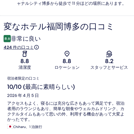
ャナルシティ博多から徒歩で 11 分ほどの場所にあります。
変なホテル福岡博多の口コミ
口
コ
非常に良い
8.6
ミ
424 件の口コミ
8.8
8.8
8.2
清潔度
ロケーション
スタッフとサービス
口
宿泊者限定の口コミ
コ
10/10 (最高に素晴らしい)
ミ
2026 年 4 月 5 日
アクセスもよく、寝るには充分な広さもあって満足です。宿泊
者用のラウンジもあり、簡単な朝食やウェルカムドリンク、カ
クテルタイムもあって思いの外、利用する機会があって大変よ
かったです。
Chiharu、1 泊旅行