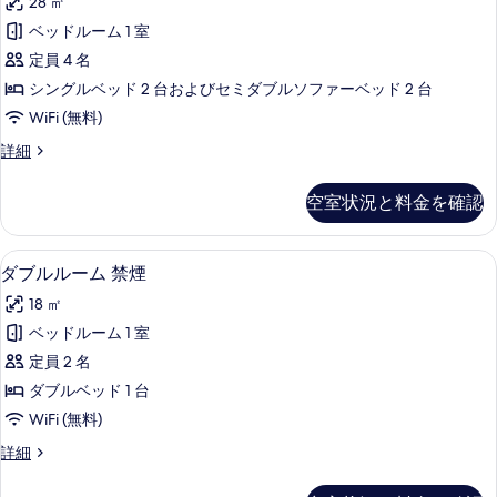
て
28 ㎡
煙
ー
の
の
ベッドルーム 1 室
ス
詳
写
定員 4 名
細
ル
真
シングルベッド 2 台およびセミダブルソファーベッド 2 台
ー
を
WiFi (無料)
ム
表
フ
詳細
禁
ォ
示
煙
ー
空室状況と料金を確認
す
ス
の
ル
る
す
ー
セーフティボックス (室内)、遮光カーテ
ダ
8
ム
ダブルルーム 禁煙
べ
ブ
禁
て
18 ㎡
煙
ル
の
の
ベッドルーム 1 室
ル
詳
写
定員 2 名
細
ー
真
ダブルベッド 1 台
ム
を
WiFi (無料)
禁
表
ダ
詳細
煙
ブ
示
の
ル