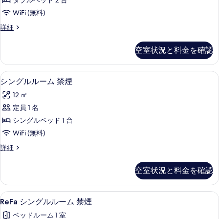
を
ダブルベッド 2 台
ツ
表
WiFi (無料)
イ
示
デ
詳細
ン
ラ
す
ル
ッ
空室状況と料金を確認
る
ク
ー
ス
ム
ツ
セーフティボックス (室内)、遮光カーテ
シ
7
イ
シングルルーム 禁煙
禁
ン
ン
煙
12 ㎡
ル
グ
ー
の
定員 1 名
ル
ム
す
シングルベッド 1 台
禁
ル
煙
べ
WiFi (無料)
ー
の
て
シ
詳細
詳
ム
ン
の
細
禁
グ
空室状況と料金を確認
写
ル
煙
ル
真
の
ー
ReFa
客室の設備とサービス
を
8
ム
ReFa シングルルーム 禁煙
す
シ
禁
表
べ
ベッドルーム 1 室
煙