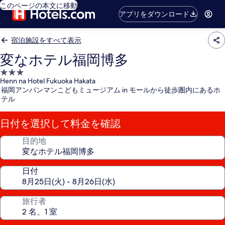
このページの本文に移動
アプリをダウンロード
宿泊施設をすべて表示
変なホテル福岡博多
3.0
Henn na Hotel Fukuoka Hakata
つ
福岡アンパンマンこどもミュージアム in モールから徒歩圏内にあるホ
星
テル
宿
泊
日付を選択して料金を確認
施
設
目的地
日付
旅行者