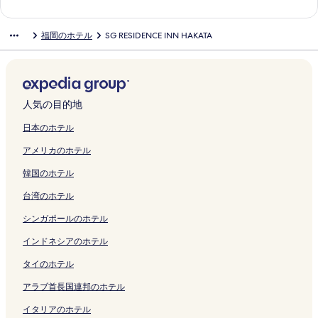
T
ペ
H
の
く
o
ジ
ジ
l
a
-
く
k
a
a
A
A
n
U
T
O
n
u
s
A
ー
I
ペ
リ
r
を
を
y
t
Ⅰ
リ
u
t
の
K
T
T
E
E
T
c
o
i
福岡のホテル
SG RESIDENCE INN HAKATA
の
ジ
の
ー
ン
i
開
開
の
a
の
ン
o
a
ペ
A
A
E
S
L
F
e
k
d
ペ
を
ペ
ジ
ク
P
く
く
ペ
O
ペ
ク
k
S
ー
T
の
N
T
F
U
d
a
e
ー
開
ー
を
a
リ
リ
ー
h
ー
a
t
ジ
A
ペ
J
H
U
K
S
T
n
ジ
く
ジ
開
r
ン
ン
ジ
o
ジ
-
a
を
の
ー
I
O
K
U
t
o
c
を
リ
を
く
k
ク
ク
を
r
を
Y
t
開
ペ
ジ
N
U
U
O
a
e
e
開
ン
開
リ
の
開
i
開
a
i
く
ー
を
-
S
O
K
y
i
H
人気の目的地
く
ク
く
ン
ペ
く
P
く
k
o
リ
ジ
開
M
E
K
A
H
H
o
リ
リ
ク
ー
リ
a
リ
u
n
ン
を
く
a
H
A
T
a
o
t
日本のホテル
ン
ン
ジ
ン
r
ン
i
N
ク
開
リ
l
A
の
e
k
t
e
アメリカのホテル
ク
ク
を
ク
k
ク
n
o
く
ン
e
K
ペ
n
a
e
l
開
1
の
r
リ
ク
O
A
ー
j
t
l
H
韓国のホテル
く
の
ペ
t
ン
n
T
ジ
i
a
の
a
リ
ペ
ー
h
ク
l
A
を
n
の
ペ
k
台湾のホテル
ン
ー
ジ
の
y
-
開
の
ペ
ー
a
ク
ジ
を
ペ
の
H
く
ペ
ー
ジ
t
シンガポールのホテル
を
開
ー
ペ
o
リ
ー
ジ
を
a
開
く
ジ
ー
s
ン
ジ
を
開
8
インドネシアのホテル
く
リ
を
ジ
t
ク
を
開
く
の
タイのホテル
リ
ン
開
を
e
開
く
リ
ペ
ン
ク
く
開
l
く
リ
ン
ー
アラブ首長国連邦のホテル
ク
リ
く
の
リ
ン
ク
ジ
ン
リ
ペ
ン
ク
を
イタリアのホテル