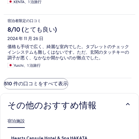
KENTA、1 泊旅行
宿泊者限定の口コミ
8/10 (とても良い)
2024 年 11 月 26 日
価格も手頃で広く、綺麗な室内でした。タブレットのチェック
インシステムも難しくはないです。ただ、玄関のタッチキーの
調子が悪く、なかなか開かないのが難点でした。
Yuichi、1 泊旅行
510 件の口コミをすべて表示
その他のおすすめ情報
宿泊施設
H
Hearts Capsule Hotel & Spa HAKATA