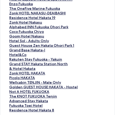
e
E
Enzo Fukuoka
a
n
T
The OneFive Marine Fukuoka
r
z
h
Z
Zonk HOTEL NAKASU-DEAIBASHI
t
o
e
o
R
Residence Hotel Hakata 19
s
F
O
n
e
Z
Zonk Hotel Nakasu
C
u
n
k
s
o
A
Alphabed INN Fukuoka Ohori Park
a
k
e
H
i
n
l
C
Coco Fukuoka Chiyo
p
u
F
O
d
k
p
o
G
Goom Hotel Nakasu
s
o
i
T
e
H
h
c
o
H
Hotel Sol - Adults Only
u
k
v
E
n
o
a
o
o
o
G
Guest House Zen Hakata Ohori Park 1
l
a
e
L
c
t
b
F
m
t
u
G
Grand Base Hakata-Ⅰ
e
の
M
N
e
e
e
u
H
e
e
r
H
Hotel&Co
H
ペ
a
A
H
l
d
k
o
l
s
a
o
R
Rakuten Stay Fukuoka - Yakuin
o
ー
r
K
o
N
I
u
t
S
t
n
t
a
G
Grand STAY Hakata Station North
t
ジ
i
A
t
a
N
o
e
o
H
d
e
k
r
&
& Hotel Hakata
e
を
n
S
e
k
N
k
l
l
o
B
l
u
a
H
Z
Zonk HOTEL HAKATA
l
開
e
U
l
a
F
a
N
-
u
a
&
t
n
o
o
P
Picolo HAKATA
&
く
F
-
H
s
u
C
a
A
s
s
C
e
d
t
n
i
W
Wellcabin TENJIN - Male Only
S
リ
u
D
a
u
k
h
k
d
e
e
o
n
S
e
k
c
e
G
Golden GUEST HOUSE HAKATA - Hostel
p
ン
k
E
k
の
u
i
a
u
Z
H
の
S
T
l
H
o
l
o
N
Not A HOTEL FUKUOKA
a
ク
u
A
a
ペ
o
y
s
l
e
a
ペ
t
A
H
O
l
l
l
o
T
The KNOT FUKUOKA Tenjin
H
o
I
t
ー
k
o
u
t
n
k
ー
a
Y
a
T
o
c
d
t
h
A
Advanced Stay Hakata
A
k
B
a
ジ
a
の
の
s
H
a
ジ
y
H
k
E
H
a
e
A
e
d
F
Fukuoka Toei Hotel
K
a
A
1
を
O
ペ
ペ
O
a
t
を
F
a
a
L
A
b
n
H
K
v
u
R
Residence Hotel Hakata 8
A
の
S
9
開
h
ー
ー
n
k
a
開
u
k
t
H
K
i
G
O
N
a
k
e