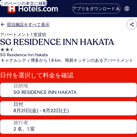
このページの本文に移動
アプリをダウンロード
宿泊施設をすべて表示
アパートメント 1 室貸切
SG RESIDENCE INN HAKATA
2.5
SG Residence Inn Hakata
つ
キャナルシティ博多から 1.8 km、簡易キッチンのあるアパートメント
星
宿
日付を選択して料金を確認
泊
施
目的地
設
日付
旅行者