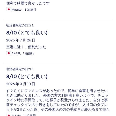
便利で綺麗で良かったです
Masato、3 泊旅行
宿泊者限定の口コミ
8/10 (とても良い)
2025 年 7 月 26 日
空港に近く、便利だった
AKARI、1 泊旅行
宿泊者限定の口コミ
8/10 (とても良い)
2026 年 3 月 10 日
すぐ近くにファミレスがあったので、簡単に食事を済ませたい
ときは助かりました。 外国の方の利用者も多いようで、チェッ
クイン時に手間取っている様子が見受けられました。自分は事
前チェックインの手続きをしていたのですが、入り口のタブレ
ットが2台だった為、その外国人の方の手続きが終わるまで待た
なくてはいけなかったので、そのあたりが少し受け付けが無人
さやか、2 泊旅行