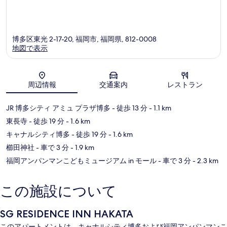
博多区東光 2-17-20, 福岡市, 福岡県, 812-0008
地図で表示
地図
周辺情報
交通案内
レストラン
JR 博多シティ アミュ プラザ博多
- 徒歩 13 分
- 1.1 km
東長寺
- 徒歩 19 分
- 1.6 km
キャナルシティ博多
- 徒歩 19 分
- 1.6 km
櫛田神社
- 車で 3 分
- 1.9 km
福岡アンパンマンこどもミュージアム in モール
- 車で 3 分
- 2.3 km
この施設について
SG RESIDENCE INN HAKATA
このアパートメントは、キャナルシティ博多および福岡アンパンマンこ