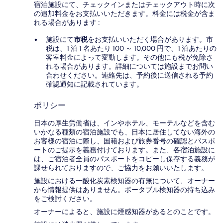
宿泊施設にて、チェックインまたはチェックアウト時に次
の追加料金をお支払いいただきます。料金には税金が含ま
れる場合があります :
施設にて
市税
をお支払いいただく場合があります。市
税は、1 泊 1 名あたり 100 ～ 10,000 円で、1 泊あたりの
客室料金によって変動します。その他にも税が免除さ
れる場合があります。詳細については施設までお問い
合わせください。連絡先は、予約後に送信される予約
確認通知に記載されています。
ポリシー
日本の厚生労働省は、インやホテル、モーテルなどを含む
いかなる種類の宿泊施設でも、日本に​居住してない海外の
お客様の宿泊に際し、国籍および旅券番号の確認とパスポ
ートのご提示を義務付け​ております。また、各宿泊施設に
は、ご宿泊者全員のパスポートをコピーし保存する義務が
課せられておりますの​で、ご協力をお願いいたします。
施設における一酸化炭素検知器の有無について、オーナー
から情報提供はありません。ポータブル検知器の持ち込み
をご検討ください。
オーナーによると、施設に煙感知器があるとのことです。