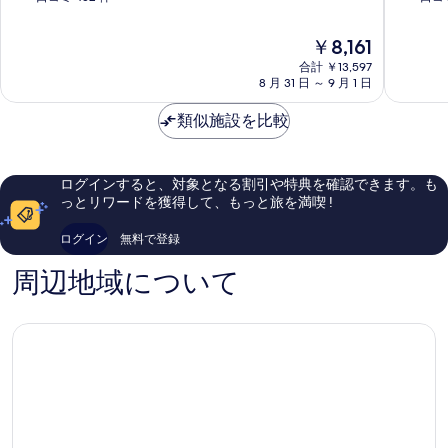
ャ
階
階
ナ
中
中
現
￥8,161
ル
8.8、
8.8、
在
サ
合計 ￥13,597
非
非
の
8 月 31 日 ～ 9 月 1 日
イ
常
常
料
ド
に
に
金
類似施設を比較
博
良
良
は
多
い、
い、
￥8,161
区
口
口
コ
コ
ログインすると、対象となる割引や特典を確認できます。も
ミ
ミ
っとリワードを獲得して、もっと旅を満喫 !
452
671
件
件
ログイン
無料で登録
件
件
の
の
周辺地域について
口
口
コ
コ
ミ
ミ