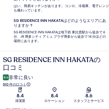
はい、簡易キッチンがあります。コンロ、冷蔵庫、電子レンジ
も備わっています。
SG RESIDENCE INN HAKATAはどのようなエリアにあ
りますか ?
SG RESIDENCE INN HAKATAは地下鉄 東比恵駅から徒歩で 6
分、JR 博多シティ アミュ プラザ博多から徒歩で 14 分ほどの
場所にあります。
SG RESIDENCE INN HAKATAの
口
口コミ
コ
ミ
非常に良い
8.6
510 件の口コミ
8.4
8.4
8.6
清潔度
ロケーション
スタッフとサービス
口