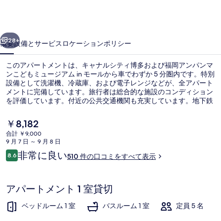
写
真
ギ
前へ
次へ
28+
概要
設備とサービス
ロケーション
ポリシー
ャ
ラ
このアパートメントは、キャナルシティ博多および福岡アンパンマ
ンこどもミュージアム in モールから車でわずか 5 分圏内です。特別
リ
設備として洗濯機、冷蔵庫、および電子レンジなどが、全アパート
メントに完備しています。旅行者は総合的な施設のコンディション
ー
を評価しています。付近の公共交通機関も充実しています。地下鉄
東比恵駅までは徒歩 6 分です。
現
￥8,182
在
合計 ￥9,000
の
9 月 7 日 ～ 9 月 8 日
外観
料
口
非常に良い
8.6
510 件の口コミをすべて表示
金
10段階中8.6
コ
は
ミ
￥8,182
で
アパートメント 1 室貸切
す
ベッドルーム 1 室
バスルーム 1 室
定員 5 名