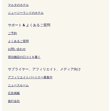
ク
ン
ー
ク
開
ク
ジ
く
マルタのホテル
を
リ
ニュージーランドのホテル
開
ン
く
ク
リ
サポート & よくあるご質問
ン
ク
ご予約
よくあるご質問
お問い合わせ
宿泊施設の口コミを書く
サプライヤー、アフィリエイト、メディア向け
アフィリエイトパートナー募集中
ニュースルーム
広告掲載
旅行会社