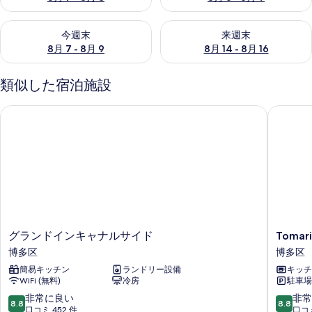
今週末 8月 7 - 8月 9 の空室状況をチェック
来週末 8月 14 - 8月 16 の
今週末
来週末
8月 7 - 8月 9
8月 14 - 8月 16
類似した宿泊施設
グランドインキャナルサイド
Tomarie
グ
Tomarie
グランドインキャナルサイド
Tomari
ラ
&
博多区
博多区
ン
condom
簡易キッチン
ランドリー設備
キッチ
ド
博
WiFi (無料)
冷房
駐車場
イ
多
ン
区
10
10
非常に良い
非常
8.8
8.8
キ
段
段
口コミ 452 件
口コミ