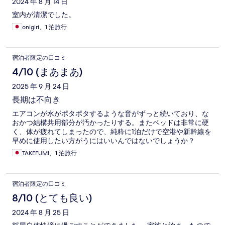
2024 年 8 月 14 日
室内が清潔でした。
onigiri、1 泊旅行
宿泊者限定の口コミ
4/10 (まあまあ)
2025 年 9 月 24 日
長期は不向き
エアコンが水がポタポタするような音がずっと続いており、な
おかつ結構共用部分が汚かったりする。またベッドは非常に硬
く、体が疲れてしまったので、純粋に1泊だけで空港や新幹線を
早めに使用したい方がうにはいいんではないでしょうか？
TAKEFUMI、1 泊旅行
宿泊者限定の口コミ
8/10 (とても良い)
2024 年 8 月 25 日