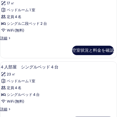
人
真
17 ㎡
細
部
を
ベッドルーム 1 室
屋
表
定員 4 名
２
示
シングル二段ベッド 2 台
段
す
WiFi (無料)
ベ
る
４
詳細
ッ
人
ド
部
空室状況と料金を確認
屋
の
２
す
段
４人部屋 シングルベッド４台 | 遮光カ
４
5
ベ
４人部屋 シングルベッド４台
べ
人
ッ
て
23 ㎡
ド
部
の
の
ベッドルーム 1 室
屋
詳
写
定員 4 名
細
シ
真
シングルベッド 4 台
ン
を
WiFi (無料)
グ
表
４
詳細
ル
人
示