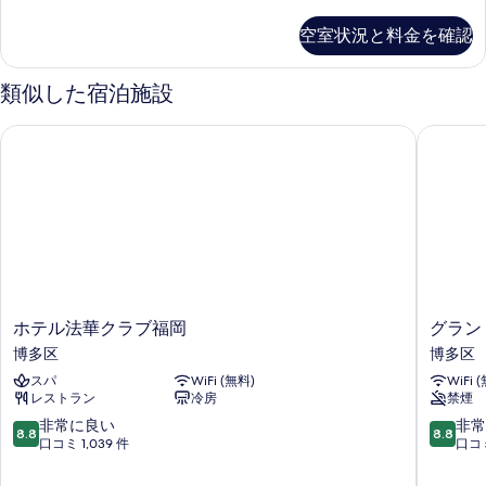
ラ
を
ル
ッ
空室状況と料金を確認
表
ク
ー
ス
示
ム
ツ
類似した宿泊施設
す
イ
の
ン
る
ホテル法華クラブ福岡
グランド
す
ル
ー
べ
ム
て
の
詳
の
細
写
真
を
ホ
グ
ホテル法華クラブ福岡
グラン
表
テ
ラ
博多区
博多区
示
ル
ン
スパ
WiFi (無料)
WiFi 
法
ド
す
レストラン
冷房
禁煙
華
ベ
る
ク
ー
10
10
非常に良い
非常
8.8
8.8
ラ
ス
段
段
口コミ 1,039 件
口コミ
ブ
博
階
階
福
多
中
中