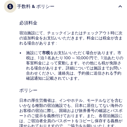
手数料 & ポリシー
必須料金
宿泊施設にて、チェックインまたはチェックアウト時に次
の追加料金をお支払いいただきます。料金には税金が含ま
れる場合があります :
施設にて
市税
をお支払いいただく場合があります。市
税は、1 泊 1 名あたり 100 ～ 10,000 円で、1 泊あたりの
客室料金によって変動します。その他にも税が免除さ
れる場合があります。詳細については施設までお問い
合わせください。連絡先は、予約後に送信される予約
確認通知に記載されています。
ポリシー
日本の厚生労働省は、インやホテル、モーテルなどを含む
いかなる種類の宿泊施設でも、日本に​居住してない海外の
お客様の宿泊に際し、国籍および旅券番号の確認とパスポ
ートのご提示を義務付け​ております。また、各宿泊施設に
は、ご宿泊者全員のパスポートをコピーし保存する義務が
課せられておりますの​で、ご協力をお願いいたします。