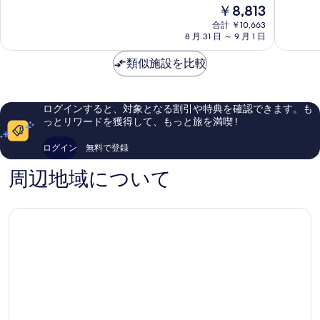
現
￥8,813
岡
南
8.8、
8.8、
在
博
博
非
非
合計 ￥10,663
の
多
多
常
常
8 月 31 日 ～ 9 月 1 日
料
区
区
に
に
金
良
良
類似施設を比較
は
い、
い、
￥8,813
口
口
コ
コ
ログインすると、対象となる割引や特典を確認できます。も
ミ
ミ
っとリワードを獲得して、もっと旅を満喫 !
1,039
30
件
件
ログイン
無料で登録
件
件
の
の
周辺地域について
口
口
コ
コ
ミ
ミ