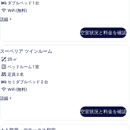
を
ダブルベッド 1 台
ム
表
WiFi (無料)
の
示
ダ
詳細
す
ブ
す
べ
ル
空室状況と料金を確認
る
ル
て
ー
の
ム
スーペリア ツインルーム | 遮光カーテ
ス
5
の
スーペリア ツインルーム
写
ー
詳
真
25 ㎡
細
ペ
を
ベッドルーム 1 室
リ
表
定員 2 名
ア
示
セミダブルベッド 2 台
ツ
す
WiFi (無料)
イ
る
ス
詳細
ン
ー
ル
ペ
空室状況と料金を確認
リ
ー
ア
ム
ツ
４人部屋 デラックス和室 | 遮光カーテ
４
5
イ