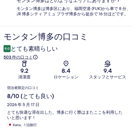
モンタン博多はどのようなエリアにありますか ?
モンタン博多は博多区にあり、福岡空港 (FUK)から車で 8 分、
JR 博多シティ アミュ プラザ博多から徒歩で 16 分ほどです。
モンタン博多の口コミ
口
コ
とても素晴らしい
9.0
ミ
503 件の口コミ
9.2
8.4
9.4
清潔度
ロケーション
スタッフとサービス
口
宿泊者限定の口コミ
コ
8/10 (とても良い)
ミ
2026 年 5 月 17 日
とても快適な滞在出した。博多に行く際はまたここを利用した
いと思います！
Kana、1 泊旅行