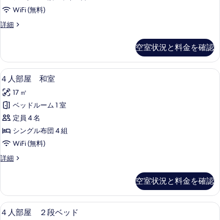
ミ
す
WiFi (無料)
ト
る
女
詳細
リ
性
ー
専
空室状況と料金を確認
用
の
ド
す
ミ
４人部屋 和室 | 遮光カーテン、防音設
４
5
ト
４人部屋 和室
べ
人
リ
て
17 ㎡
ー
部
の
の
ベッドルーム 1 室
屋
詳
写
定員 4 名
細
和
真
シングル布団 4 組
室
を
WiFi (無料)
の
表
４
詳細
す
人
示
べ
部
空室状況と料金を確認
す
屋
て
和
る
の
室
４人部屋 ２段ベッド | 遮光カーテン、
４
5
の
４人部屋 ２段ベッド
写
詳