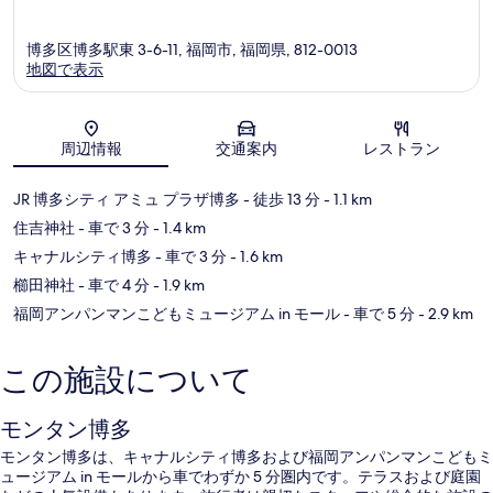
博多区博多駅東 3-6-11, 福岡市, 福岡県, 812-0013
地図で表示
地図
周辺情報
交通案内
レストラン
JR 博多シティ アミュ プラザ博多
- 徒歩 13 分
- 1.1 km
住吉神社
- 車で 3 分
- 1.4 km
キャナルシティ博多
- 車で 3 分
- 1.6 km
櫛田神社
- 車で 4 分
- 1.9 km
福岡アンパンマンこどもミュージアム in モール
- 車で 5 分
- 2.9 km
この施設について
モンタン博多
モンタン博多は、キャナルシティ博多および福岡アンパンマンこどもミ
ュージアム in モールから車でわずか 5 分圏内です。テラスおよび庭園