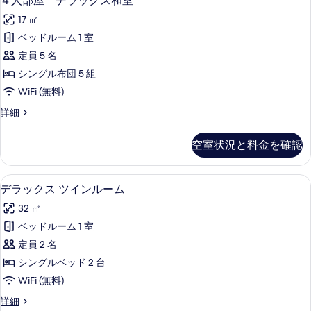
４人部屋 デラックス和室
の
人
ン
す
17 ㎡
ル
部
ー
べ
ベッドルーム 1 室
屋
ム
て
定員 5 名
の
デ
詳
の
シングル布団 5 組
ラ
細
写
WiFi (無料)
ッ
真
４
詳細
ク
人
を
ス
部
空室状況と料金を確認
表
屋
和
デ
示
室
ラ
デラックス ツインルーム | 遮光カーテ
デ
す
8
ッ
デラックス ツインルーム
の
ラ
ク
る
す
32 ㎡
ス
ッ
和
べ
ベッドルーム 1 室
ク
室
て
定員 2 名
の
ス
詳
の
シングルベッド 2 台
ツ
細
写
WiFi (無料)
イ
真
デ
詳細
ン