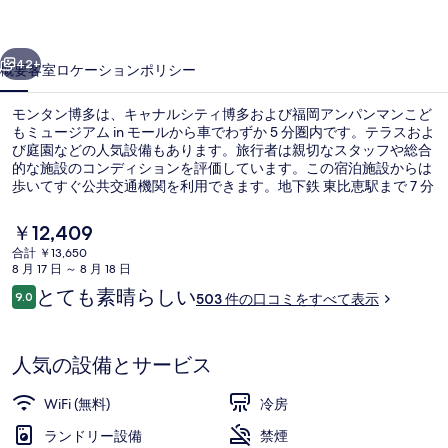
の
前へ
次へ
写
42+
概要
客室
ロケーション
ポリシー
真
モンタン博多は、キャナルシティ博多および福岡アンパンマンこど
ギ
もミュージアム in モールから車でわずか 5 分圏内です。テラスおよ
び庭園などの人気設備もあります。旅行者は親切なスタッフや総合
ャ
的な施設のコンディションを評価しています。この宿泊施設からは
ラ
歩いてすぐ公共交通機関を利用できます。地下鉄 東比恵駅まで 7 分
の距離です。
リ
現
￥12,409
在
ー
合計 ￥13,650
の
8 月 17 日 ～ 8 月 18 日
フロント
料
口
とても素晴らしい
9.0
503 件の口コミをすべて表示
金
10段階中9.0
コ
は
ミ
￥12,409
で
人気の設備とサービス
す
WiFi (無料)
冷房
ランドリー設備
禁煙