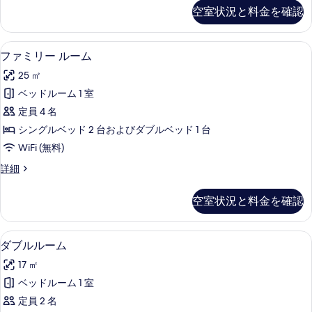
ベ
部
空室状況と料金を確認
す
屋
ッ
シ
る
ド
ン
ファミリー ルーム | 遮光カーテン、防音
フ
5
グ
ファミリー ルーム
４
ァ
ル
台
25 ㎡
ベ
ミ
ッ
の
ベッドルーム 1 室
リ
ド
す
定員 4 名
４
ー
台
べ
シングルベッド 2 台およびダブルベッド 1 台
ル
の
て
WiFi (無料)
詳
ー
の
細
フ
詳細
ム
ァ
写
の
ミ
空室状況と料金を確認
真
リ
す
ー
を
べ
ル
ダブルルーム | 遮光カーテン、防音設備
ダ
表
5
ー
ダブルルーム
て
ブ
ム
示
の
17 ㎡
の
ル
す
詳
写
ベッドルーム 1 室
ル
る
細
真
定員 2 名
ー