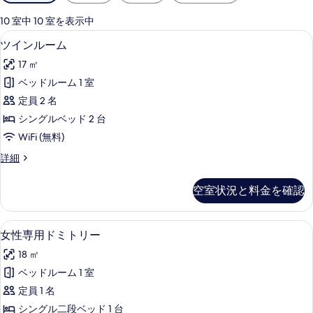
用
可
10 室中 10 室を表示中
能
遮光カーテン、防音設備、WiFi (無料
ツ
5
ツインルーム
な
イ
客
17 ㎡
ン
室
ベッドルーム 1 室
ル
の
定員 2 名
ー
絞
シングルベッド 2 台
り
ム
WiFi (無料)
込
の
み
ツ
詳細
す
イ
条
べ
ン
件
空室状況と料金を確認
ル
て
ー
の
ム
女性専用ドミトリー | 遮光カーテン、防
女
4
の
女性専用ドミトリー
写
性
詳
真
18 ㎡
細
専
を
ベッドルーム 1 室
用
表
定員 1 名
ド
示
シングル二段ベッド 1 台