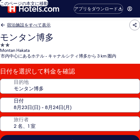
このページの本文に移動
アプリをダウンロード
宿泊施設をすべて表示
モンタン博多
2.0
Montan Hakata
つ
市内中心にあるホテル - キャナルシティ博多から 3 km 圏内
星
宿
日付を選択して料金を確認
泊
施
目的地
設
日付
旅行者