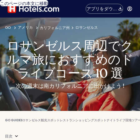
このページの本文に移動
アプリをダウン
ロード
GO
アメリカ
ロサンゼルス
カリフォルニア州
ロサンゼルス周辺でク
ルマ旅におすすめのド
ライブコース 10 選
次の週末は南カリフォルニアに出かけよう !
GO GUIDES
ロサンゼルス
観光スポット
レストラン
ショッピングスポット
ナイトライフ
現地ツア
目次