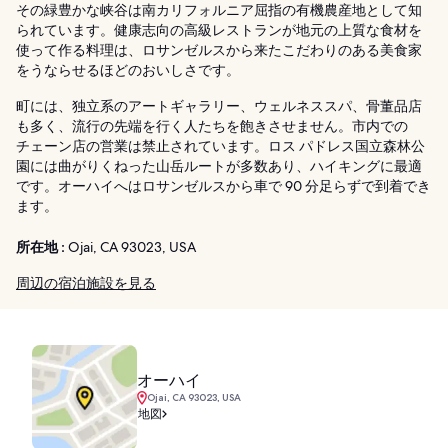
その緑豊かな峡谷は南カリフォルニア屈指の有機農産地として知
られています。健康志向の高級レストランが地元の上質な食材を
使って作る料理は、ロサンゼルスから来たこだわりのある美食家
をうならせるほどのおいしさです。
町には、独立系のアートギャラリー、ウェルネススパ、骨董品店
も多く、流行の先端を行く人たちを飽きさせません。市内での
チェーン店の営業は禁止されています。ロス パドレス国立森林公
園には曲がりくねった山岳ルートが多数あり、ハイキングに最適
です。オーハイへはロサンゼルスから車で 90 分足らずで到着でき
ます。
所在地 :
Ojai, CA 93023, USA
周辺の宿泊施設を見る
オーハイ
Ojai, CA 93023, USA
地図