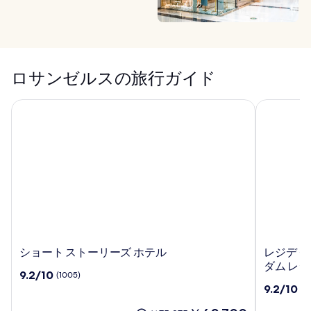
アメリカ
ロサンゼルスの旅行ガイド
ショート ストーリーズ ホテル
レジデ ク
シ
レ
ショート ストーリーズ ホテル
レジデ ク
ョ
ジ
ダム レ
10
9.2/10
(1005)
ー
デ
段
10
9.2/10
(9
ト
ク
階
段
ス
ラ