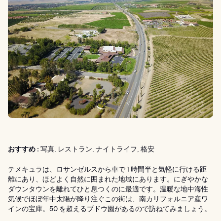
おすすめ :
写真, レストラン, ナイトライフ, 格安
テメキュラは、ロサンゼルスから車で 1 時間半と気軽に行ける距
離にあり、ほどよく自然に囲まれた地域にあります。にぎやかな
ダウンタウンを離れてひと息つくのに最適です。温暖な地中海性
気候でほぼ年中太陽が降り注ぐこの街は、南カリフォルニア産ワ
インの宝庫。50 を超えるブドウ園があるので訪ねてみましょう。