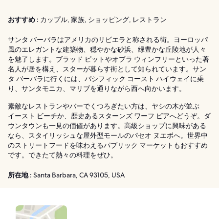
おすすめ :
カップル, 家族, ショッピング, レストラン
サンタ バーバラはアメリカのリビエラと称される街。ヨーロッパ
風のエレガントな建築物、穏やかな砂浜、緑豊かな丘陵地が人々
を魅了します。ブラッド ピットやオプラ ウィンフリーといった著
名人が居を構え、スターが暮らす街として知られています。サン
タ バーバラに行くには、パシフィック コースト ハイウェイに乗
り、サンタモニカ、マリブを通りながら西へ向かいます。
素敵なレストランやバーでくつろぎたい方は、ヤシの木が並ぶ
イースト ビーチか、歴史あるスターンズ ワーフ ピアへどうぞ。ダ
ウンタウンも一見の価値があります。高級ショップに興味がある
なら、スタイリッシュな屋外型モールのパセオ ヌエボへ。世界中
のストリートフードを味わえるパブリック マーケットもおすすめ
です。できたて熱々の料理をぜひ。
所在地 :
Santa Barbara, CA 93105, USA