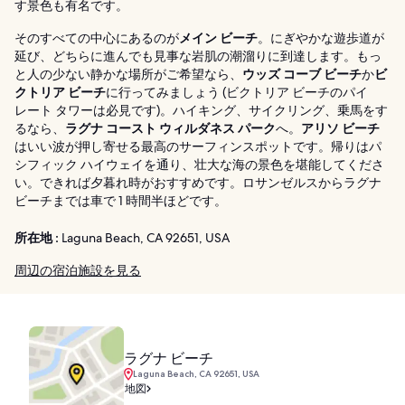
す景色も有名です。
そのすべての中心にあるのが
メイン ビーチ
。にぎやかな遊歩道が
延び、どちらに進んでも見事な岩肌の潮溜りに到達します。もっ
と人の少ない静かな場所がご希望なら、
ウッズ コーブ ビーチ
か
ビ
クトリア ビーチ
に行ってみましょう (ビクトリア ビーチのパイ
レート タワーは必見です)。ハイキング、サイクリング、乗馬をす
るなら、
ラグナ コースト ウィルダネス パーク
へ。
アリソ ビーチ
はいい波が押し寄せる最高のサーフィンスポットです。帰りはパ
シフィック ハイウェイを通り、壮大な海の景色を堪能してくださ
い。できれば夕暮れ時がおすすめです。ロサンゼルスからラグナ
ビーチまでは車で 1 時間半ほどです。
所在地 :
Laguna Beach, CA 92651, USA
周辺の宿泊施設を見る
ラグナ ビーチ
Laguna Beach, CA 92651, USA
地図