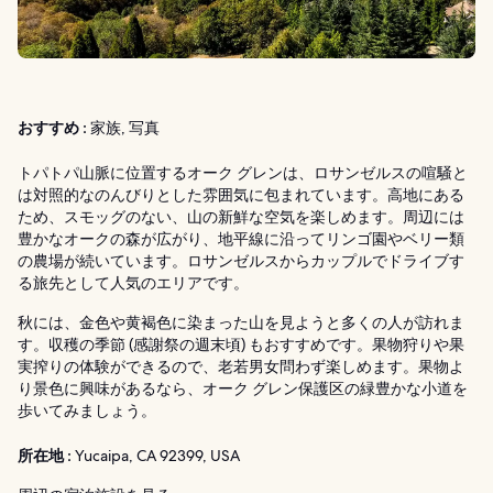
おすすめ :
家族, 写真
トパトパ山脈に位置するオーク グレンは、ロサンゼルスの喧騒と
は対照的なのんびりとした雰囲気に包まれています。高地にある
ため、スモッグのない、山の新鮮な空気を楽しめます。周辺には
豊かなオークの森が広がり、地平線に沿ってリンゴ園やベリー類
の農場が続いています。ロサンゼルスからカップルでドライブす
る旅先として人気のエリアです。
秋には、金色や黄褐色に染まった山を見ようと多くの人が訪れま
す。収穫の季節 (感謝祭の週末頃) もおすすめです。果物狩りや果
実搾りの体験ができるので、老若男女問わず楽しめます。果物よ
り景色に興味があるなら、オーク グレン保護区の緑豊かな小道を
歩いてみましょう。
所在地 :
Yucaipa, CA 92399, USA