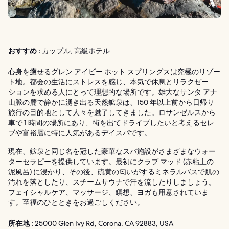
おすすめ :
カップル, 高級ホテル
心身を癒せるグレン アイビー ホット スプリングスは究極のリゾー
ト地。都会の生活にストレスを感じ、本気で休息とリラクゼー
ションを求める人にとって理想的な場所です。雄大なサンタ アナ
山脈の麓で静かに湧き出る天然鉱泉は、150 年以上前から日帰り
旅行の目的地として人々を魅了してきました。ロサンゼルスから
車で 1 時間の場所にあり、街を出てドライブしたいと考えるセレ
ブや富裕層に特に人気があるデイスパです。
現在、鉱泉と同じ名を冠した豪華なスパ施設がさまざまなウォー
ターセラピーを提供しています。最初にクラブ マッド (赤粘土の
泥風呂) に浸かり、その後、硫黄の匂いがするミネラルバスで肌の
汚れを落としたり、スチームサウナで汗を流したりしましょう。
フェイシャルケア、マッサージ、瞑想、ヨガも用意されていま
す。至福のひとときをお過ごしください。
所在地 :
25000 Glen Ivy Rd, Corona, CA 92883, USA