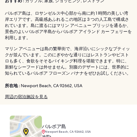
おすすめ :
カップル, 家族, ショッピング, レストラン
バルボア島は、ロサンゼルス中心部から南に約 1 時間の美しい湾
岸エリアです。高級感あふれるこの地区は 3 つの人工島で構成さ
れています。島に渡るにはマリン アベニュー ブリッジを通るか、
景色のよいバルボア半島からバルボア アイランド カー フェリーを
利用します。
マリン アベニューは島の繁華街で、海岸沿いにシックなブティッ
クが並んでいます。このにぎやかな通りにはレストランやビスト
ロも多く、食欲をそそるバイキング料理を堪能できます。特に、
新鮮なシーフードは外せません。別腹のデザートには、世界的に
知られているバルボア フローズン バナナをぜひお試しください。
所在地 :
Newport Beach, CA 92662, USA
周辺の宿泊施設を見る
バルボア島
Newport Beach, CA 92662, USA
地図