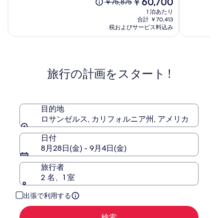
中
現
￥60,700
階
以
￥75,875
ト
フ
9.2、
在
中
前
1 泊あたり
ー
ツ
(1005)
の
9.2、
の
合計 ￥70,413
リ
マ
件
料
(963)
料
税およびサービス料込み
ー
の
金
ン
件
金
口
は
ズ
ロ
の
は
コ
￥60,700
口
￥75,875、
ホ
サ
ミ
コ
通
テ
ン
旅行の計画をスタート !
ミ
常
ル
ゼ
料
ル
金
ス,
に
ア
つ
目的地
ウ
い
ロサンゼルス, カリフォルニア州, アメリカ
ィ
て
ン
の
日付
詳
ダ
8月28日(金) - 9月4日(金)
細
ム
を
レ
旅行者
表
ジ
2 名、1 室
示。
デ
ン
出張で利用する
ス
検索