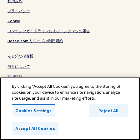
利用規約
プライバシー
Cookie
コンテンツガイドラインおよびコンテンツの報告
Hotels.com リワードの利用規約
その他の情報
当社について
採用情報
By clicking “Accept All Cookies”, you agree to the storing of
旅行ガイド
cookies on your device to enhance site navigation, analyze
Hotels.com リワード
site usage, and assist in our marketing efforts.
* 一部のホテルは、チェックイン日の 24 時間以上前までにキャンセルするこ
Cookies Settings
Reject All
とを条件としています。詳細はウェブサイトでご覧ください。
© 2026 Hotels.com, L.P., an Expedia Group company. All rights reserved.
Hotels.com および Hotels.com のロゴは、Hotels.com, L.P. の商標または登
Accept All Cookies
録商標です。