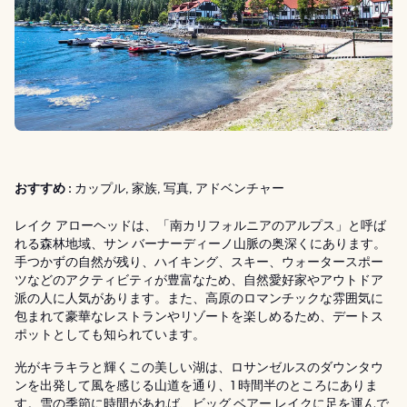
おすすめ :
カップル, 家族, 写真, アドベンチャー
レイク アローヘッドは、「南カリフォルニアのアルプス」と呼ば
れる森林地域、サン バーナーディーノ山脈の奥深くにあります。
手つかずの自然が残り、ハイキング、スキー、ウォータースポー
ツなどのアクティビティが豊富なため、自然愛好家やアウトドア
派の人に人気があります。また、高原のロマンチックな雰囲気に
包まれて豪華なレストランやリゾートを楽しめるため、デートス
ポットとしても知られています。
光がキラキラと輝くこの美しい湖は、ロサンゼルスのダウンタウ
ンを出発して風を感じる山道を通り、1 時間半のところにありま
す。雪の季節に時間があれば、ビッグ ベアー レイクに足を運んで