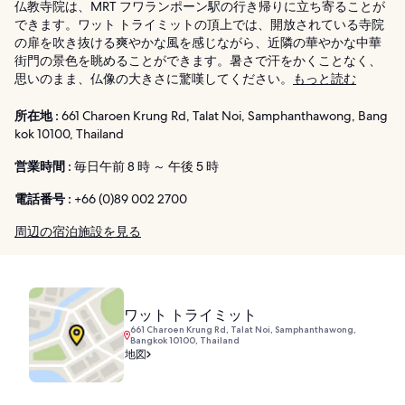
仏教寺院は、MRT フワランポーン駅の行き帰りに立ち寄ることが
できます。ワット トライミットの頂上では、開放されている寺院
の扉を吹き抜ける爽やかな風を感じながら、近隣の華やかな中華
街門の景色を眺めることができます。暑さで汗をかくことなく、
思いのまま、仏像の大きさに驚嘆してください。
もっと読む
所在地 :
661 Charoen Krung Rd, Talat Noi, Samphanthawong, Bang
kok 10100, Thailand
営業時間 :
毎日午前 8 時 ～ 午後 5 時
電話番号 :
+66 (0)89 002 2700
周辺の宿泊施設を見る
ワット トライミット
661 Charoen Krung Rd, Talat Noi, Samphanthawong,
Bangkok 10100, Thailand
地図