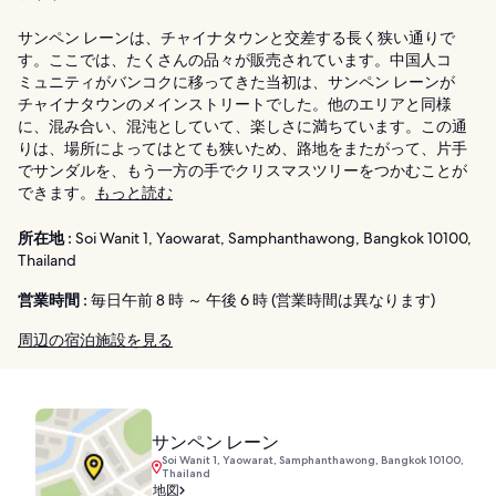
サンペン レーンは、チャイナタウンと交差する長く狭い通りで
す。ここでは、たくさんの品々が販売されています。中国人コ
ミュニティがバンコクに移ってきた当初は、サンペン レーンが
チャイナタウンのメインストリートでした。他のエリアと同様
に、混み合い、混沌としていて、楽しさに満ちています。この通
りは、場所によってはとても狭いため、路地をまたがって、片手
でサンダルを、もう一方の手でクリスマスツリーをつかむことが
できます。
もっと読む
所在地 :
Soi Wanit 1, Yaowarat, Samphanthawong, Bangkok 10100,
Thailand
営業時間 :
毎日午前 8 時 ～ 午後 6 時 (営業時間は異なります)
周辺の宿泊施設を見る
サンペン レーン
Soi Wanit 1, Yaowarat, Samphanthawong, Bangkok 10100,
Thailand
地図