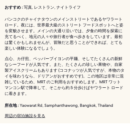
おすすめ :
写真, レストラン, ナイトライフ
バンコクのチャイナタウンのメインストリートであるヤワラート
ロード。夜には、世界最大級のストリート フードスポットへと姿
を変貌させます。メインの大通り沿いでは、夕食の時間を探索に
充てるべく、地元の人々や旅行者が食べ歩きをしています。最初
は驚くかもしれませんが、冒険だと思うことができれば、とても
楽しい体験になるでしょう。
点心、カ仔煎、ペッパーブイヨンの平麺、そしてたくさんの新鮮
なシーフードが人気です。また、たくさんの珍しい果物や、自家
製アイスクリームもあります (ココナッツが人気ですが、本物のタ
イを味わうなら、ドリアンがおすすめです)。この地区は非常に混
雑しているため、MRT のご利用をおすすめします。MRT ワット
マンコン駅で降車して、そこから約 5 分歩けばヤワラート ロード
に着きます。
所在地 :
Yaowarat Rd, Samphanthawong, Bangkok, Thailand
周辺の宿泊施設を見る