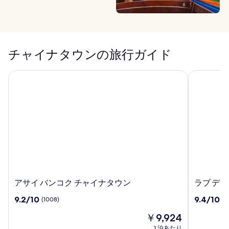
チャイナタウンの旅行ガイド
アサイ バンコク チャイナタウン
ラブ ディ
ア
ラ
アサイ バンコク チャイナタウン
ラブ デ
サ
ブ
10
10
9.2/10
9.4/10
(1008)
(8
イ
デ
段
段
バ
ィ
現
￥9,924
階
階
ン
ー
在
中
中
1 泊あたり