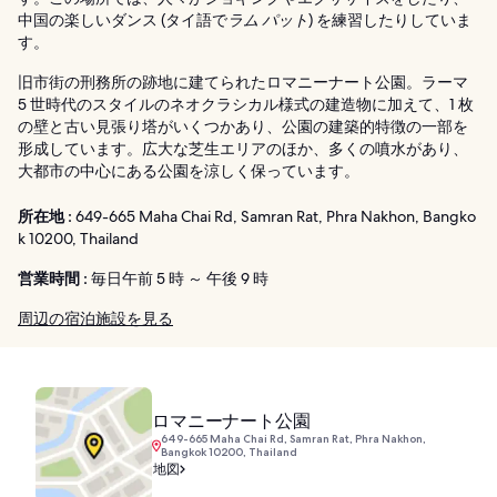
中国の楽しいダンス (タイ語で
ラム パット
) を練習したりしていま
す。
旧市街の刑務所の跡地に建てられたロマニーナート公園。ラーマ
5 世時代のスタイルのネオクラシカル様式の建造物に加えて、1 枚
の壁と古い見張り塔がいくつかあり、公園の建築的特徴の一部を
形成しています。広大な芝生エリアのほか、多くの噴水があり、
大都市の中心にある公園を涼しく保っています。
所在地 :
649-665 Maha Chai Rd, Samran Rat, Phra Nakhon, Bangko
k 10200, Thailand
営業時間 :
毎日午前 5 時 ～ 午後 9 時
周辺の宿泊施設を見る
ロマニーナート公園
649-665 Maha Chai Rd, Samran Rat, Phra Nakhon,
Bangkok 10200, Thailand
地図