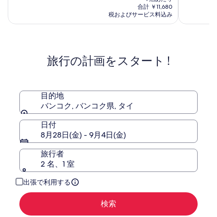
コ
バ
の
9.2、
9.4、
合計 ￥11,680
ク
ン
料
(1008)
(88)
税およびサービス料込み
チ
金
コ
件
件
は
ャ
の
ク
の
￥9,924
口
口
イ
チ
コ
コ
ナ
ャ
旅行の計画をスタート !
ミ
ミ
タ
イ
ウ
ナ
ン
タ
ウ
目的地
ン
バンコク, バンコク県, タイ
日付
8月28日(金) - 9月4日(金)
旅行者
2 名、1 室
出張で利用する
検索