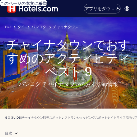
このページの本文に移動
アプリをダウン
ロード
GO
タイ
バンコク
チャイナタウン
チャイナタウンでおす
すめのアクティビティ
ベスト 9
バンコク チャイナタウンのおすすめ情報
GO GUIDES
チャイナタウン
観光スポット
レストラン
ショッピングスポット
ナイトライフ
現地ツ
目次