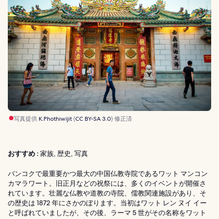
写真提供
K.Phothiwijit
(
CC BY-SA 3.0
) 修正済
おすすめ :
家族, 歴史, 写真
バンコクで最重要かつ最大の中国仏教寺院であるワット マンコン
カマラワート。旧正月などの祝祭には、多くのイベントが開催さ
れています。壮麗な仏教や道教の寺院、儒教関連施設があり、そ
の歴史は 1872 年にさかのぼります。当初はワット レン ヌイ イー
と呼ばれていましたが、その後、ラーマ 5 世がその名称をワット