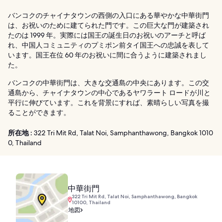
バンコクのチャイナタウンの西側の入口にある華やかな中華街門
は、お祝いのために建てられた門です。この巨大な門が建築され
たのは 1999 年。実際には国王の誕生日のお祝いのアーチと呼ば
れ、中国人コミュニティのプミポン前タイ国王への忠誠を表して
います。国王在位 60 年のお祝いに間に合うように建築されまし
た。
バンコクの中華街門は、大きな交通島の中央にあります。この交
通島から、チャイナタウンの中心であるヤワラート ロードが川と
平行に伸びています。これを背景にすれば、素晴らしい写真を撮
ることができます。
所在地 :
322 Tri Mit Rd, Talat Noi, Samphanthawong, Bangkok 1010
0, Thailand
中華街門
322 Tri Mit Rd, Talat Noi, Samphanthawong, Bangkok
10100, Thailand
地図