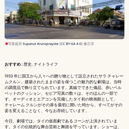
写真提供
Supanut Arunoprayote
(
CC BY-SA 4.0
) 修正済
おすすめ :
歴史, ナイトライフ
1933 年に国王から人々への贈り物として設立されたサラ チャレー
ムクルン。建築されたままの姿を保つこの魅力的な劇場は、当時
の調度品で飾り立てられています。真鍮でできた備品、赤いベル
ベットのクッション、セピア写真の数々は、そのほんの一部で
す。オーディオとエアコンを完備したタイ初の映画館として、
チャレーム クルンがその扉を最初に開いた時から、すべてがその
姿を変えることなく、今なお存続しています。
今日、劇場では、タイの仮面劇である
コーン
が上演されていま
す。タイの伝統的な舞台芸術と舞踏を守っています。ショーは、