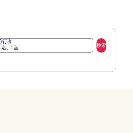
金
に
つ
い
て
の
詳
細
旅行者
を
検索
2 名、1 室
表
示。