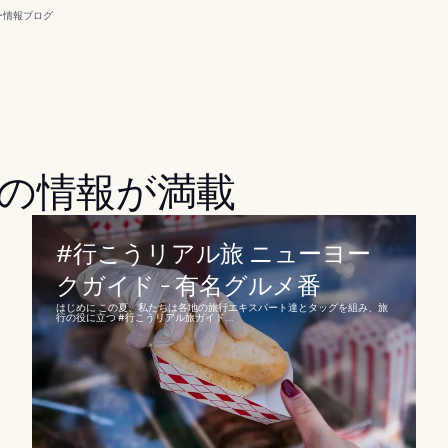
ー
情報
ブログ
の情報が満載
#行こうリアル旅 ニューヨー
クガイド - 有名グルメ番
はじめに この夏、私たちは各地の旅行エキスパート達とタッグを組み、旅
行の役に立つ #行こうリアル旅ガイド...