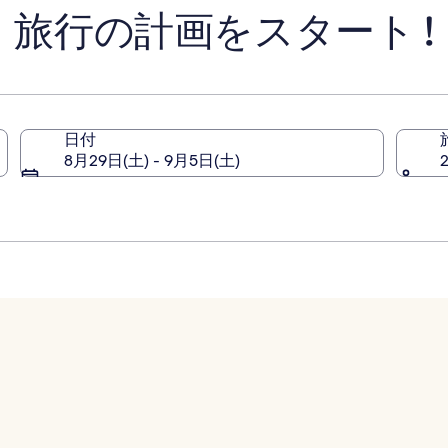
旅行の計画をスタート !
ラ
ズ
レ
イ
ク
ブ
エ
日付
ナ
8月29日(土) - 9月5日(土)
ビ
ス
タ
/
オ
ー
ラ
ン
ド