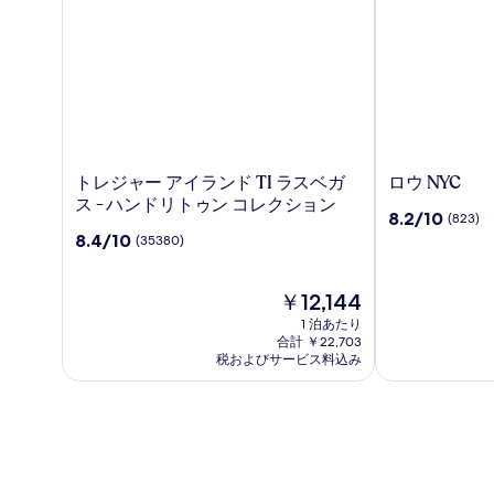
ト
ロ
トレジャー アイランド TI ラスベガ
ロウ NYC
レ
ウ
ス - ハンドリトゥン コレクション
10
8.2/10
(823)
ジ
NYC
段
10
8.4/10
(35380)
ャ
階
段
ー
中
階
ア
8.2、
中
現
￥12,144
イ
(823)
8.4、
在
1 泊あたり
ラ
件
(35380)
の
合計 ￥22,703
ン
の
件
料
税およびサービス料込み
口
ド
の
金
コ
口
は
TI
ミ
コ
￥12,144
ラ
ミ
ス
ベ
ガ