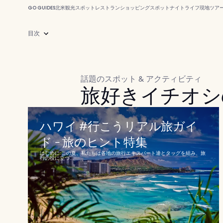
GO GUIDES
北米
観光スポット
レストラン
ショッピングスポット
ナイトライフ
現地ツア
目次
話題のスポット & アクティビティ
旅好きイチオシ
ハワイ #行こうリアル旅ガイ
ド - 旅のヒント特集
はじめに:この夏、私たちは各地の旅行エキスパート達とタッグを組み、旅
行の役に立つ...