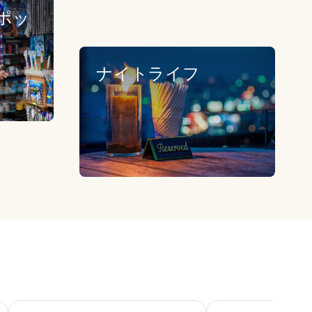
ポッ
ナイトライフ
 レイク ブエナ ビスタ / オーランド
エクスカリバー ホテル & カジノ
ルクソール ホテル ア