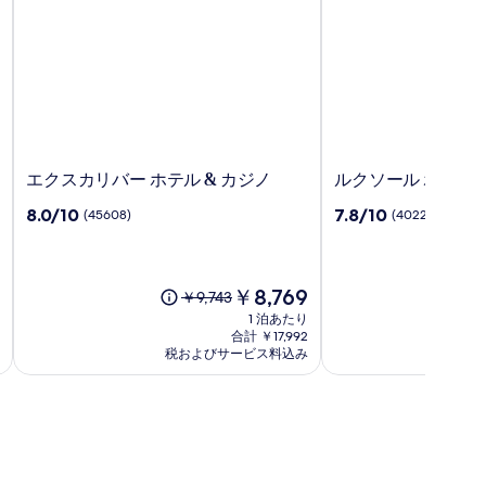
エ
ル
エクスカリバー ホテル & カジノ
ルクソール ホテル 
ク
ク
10
10
8.0/10
7.8/10
(45608)
(40220)
ス
ソ
段
段
カ
ー
階
階
リ
ル
中
中
バ
ホ
8.0、
7.8、
現
￥8,769
以
￥9,743
ー
テ
(45608)
(40220)
在
前
1 泊あたり
ホ
ル
件
件
の
の
合計 ￥17,992
テ
の
ア
の
料
税およびサービス料込み
料
税
口
口
ル
金
ン
金
コ
コ
は
&
ド
は
ミ
ミ
￥8,769
￥9,743、
カ
カ
通
ジ
ジ
常
ノ
ノ
料