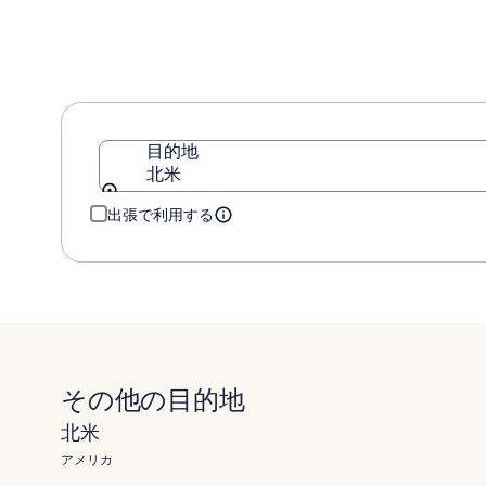
ス
-
ハ
ン
ド
リ
ト
目的地
ゥ
北米
ン
コ
出張で利用する
レ
ク
シ
ョ
ン
その他の目的地
北米
アメリカ