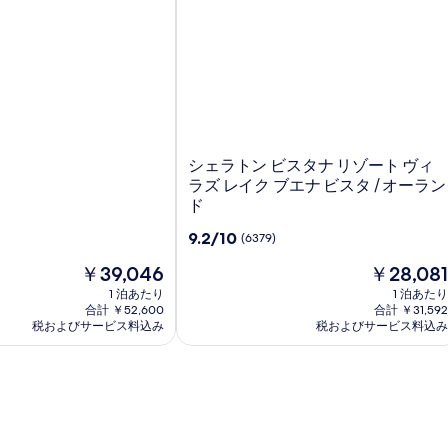
シ
シェラトン ビスタナ リゾート ヴィ
ェ
ラズ レイク ブエナ ビスタ / オーラン
ラ
ド
ト
10
9.2/10
(6379)
ン
段
ビ
現
現
￥39,046
￥28,081
階
ス
在
在
中
1 泊あたり
1 泊あたり
タ
の
の
9.2、
合計 ￥52,600
合計 ￥31,592
ナ
料
料
(6379)
税およびサービス料込み
税およびサービス料込み
金
リ
金
件
は
は
ゾ
の
￥39,046
￥28,081
口
ー
コ
ト
ミ
ヴ
ィ