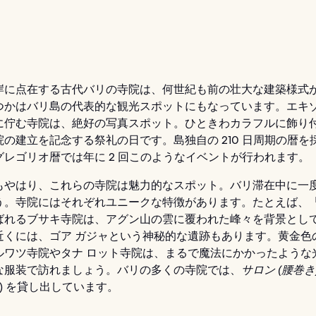
岸に点在する古代バリの寺院は、何世紀も前の壮大な建築様式
つかはバリ島の代表的な観光スポットにもなっています。エキ
に佇む寺院は、絶好の写真スポット。ひときわカラフルに飾り
院の建立を記念する祭礼の日です。島独自の 210 日周期の暦を
グレゴリオ暦では年に 2 回このようなイベントが行われます。
もやはり、これらの寺院は魅力的なスポット。バリ滞在中に一
う。寺院にはそれぞれユニークな特徴があります。たとえば、
ばれるブサキ寺院は、アグン山の雲に覆われた峰々を背景とし
近くには、ゴア ガジャという神秘的な遺跡もあります。黄金色
ルワツ寺院やタナ ロット寺院は、まるで魔法にかかったような
な服装で訪れましょう。バリの多くの寺院では、
サロン (腰巻き
帯) を貸し出しています。