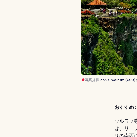
写真提供
danielmorrism
(
CC0
)
おすすめ :
ウルワツ
は、サー
リの南西に