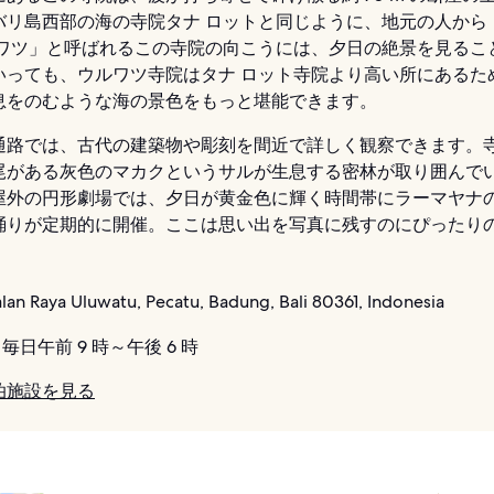
バリ島西部の海の寺院タナ ロットと同じように、地元の人から
ルワツ」と呼ばれるこの寺院の向こうには、夕日の絶景を見るこ
いっても、ウルワツ寺院はタナ ロット寺院より高い所にあるた
息をのむような海の景色をもっと堪能できます。
通路では、古代の建築物や彫刻を間近で詳しく観察できます。
尾がある灰色のマカクというサルが生息する密林が取り囲んで
屋外の円形劇場では、夕日が黄金色に輝く時間帯にラーマヤナ
踊りが定期的に開催。ここは思い出を写真に残すのにぴったり
lan Raya Uluwatu, Pecatu, Badung, Bali 80361, Indonesia
毎日午前 9 時～午後 6 時
泊施設を見る