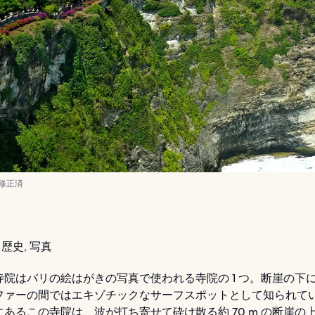
 修正済
歴史, 写真
寺院はバリの絵はがきの写真で使われる寺院の 1 つ。断崖の下
ファーの間ではエキゾチックなサーフスポットとして知られて
あるこの寺院は、波が打ち寄せて砕け散る約 70 m の断崖の