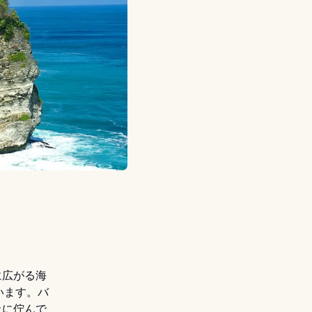
に広がる海
います。バ
上に佇んで