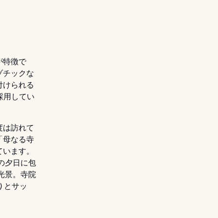
が特徴で
ゾチックな
付けられる
採用してい
度は訪れて
「母なる寺
ています。
の夕日に包
光景。寺院
)
とサッ