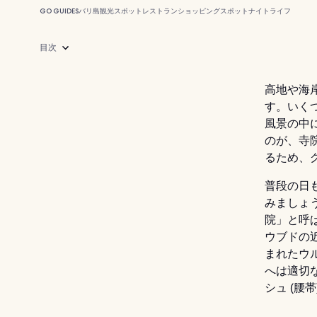
GO GUIDES
バリ島
観光スポット
レストラン
ショッピングスポット
ナイトライフ
目次
高地や海
す。いく
風景の中
のが、寺
るため、
普段の日
みましょ
院」と呼
ウブドの
まれたウ
へは適切
シュ (腰