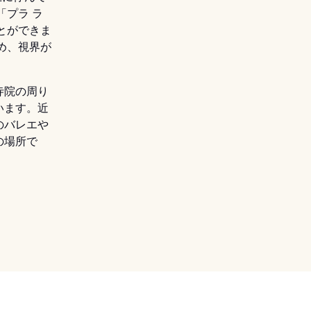
「プラ ラ
とができま
め、視界が
寺院の周り
います。近
のバレエや
の場所で