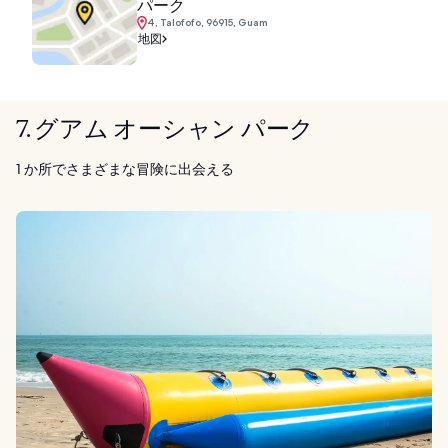
パーク
4, Talofofo, 96915, Guam
地図
7. グアム オーシャン パーク
1 か所でさまざまな冒険に出会える