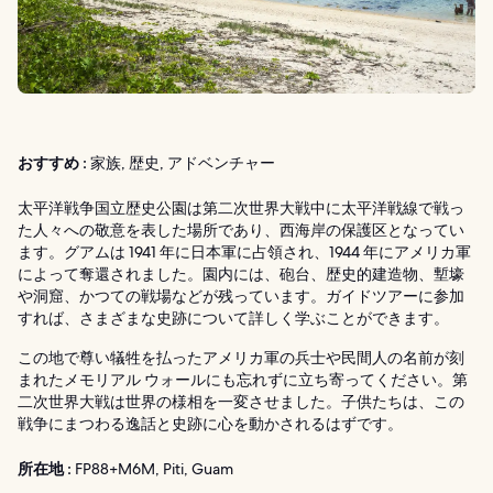
おすすめ :
家族, 歴史, アドベンチャー
太平洋戦争国立歴史公園は第二次世界大戦中に太平洋戦線で戦っ
た人々への敬意を表した場所であり、西海岸の保護区となってい
ます。グアムは 1941 年に日本軍に占領され、1944 年にアメリカ軍
によって奪還されました。園内には、砲台、歴史的建造物、塹壕
や洞窟、かつての戦場などが残っています。ガイドツアーに参加
すれば、さまざまな史跡について詳しく学ぶことができます。
この地で尊い犠牲を払ったアメリカ軍の兵士や民間人の名前が刻
まれたメモリアル ウォールにも忘れずに立ち寄ってください。第
二次世界大戦は世界の様相を一変させました。子供たちは、この
戦争にまつわる逸話と史跡に心を動かされるはずです。
所在地 :
FP88+M6M, Piti, Guam