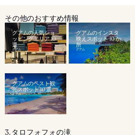
その他のおすすめ情報
グアムの人気ショ
グアムのインスタ
ッピングエリア 10
映えスポット 10 か
選
所
グアム
グアム
グアムのベスト観
光スポット 10 選
グアム
3. タロフォフォの滝