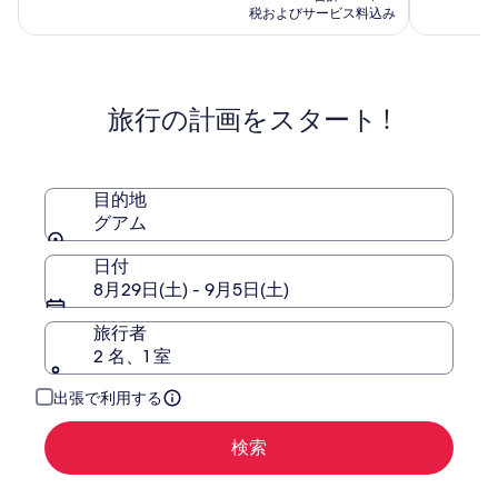
ア
ア
料
(1248)
(1116)
料
税およびサービス料込み
イ
金
ム
件
件
金
は
ラ
の
リ
の
は
￥26,819
口
口
￥53,638、
ン
ゾ
コ
コ
通
ド
ー
旅行の計画をスタート !
ミ
ミ
常
ク
ト
料
ラ
金
ブ
に
グ
つ
目的地
ア
い
グアム
ム
て
の
日付
詳
8月29日(土) - 9月5日(土)
細
を
旅行者
表
2 名、1 室
示。
出張で利用する
検索