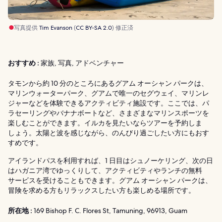
写真提供
Tim Evanson
(
CC BY-SA 2.0
) 修正済
おすすめ :
家族, 写真, アドベンチャー
タモンから約 10 分のところにあるグアム オーシャン パークは、
マリンウォーターパーク、グアムで唯一のセグウェイ、マリンレ
ジャーなどを体験できるアクティビティ施設です。ここでは、パ
ラセーリングやバナナボートなど、さまざまなマリンスポーツを
楽しむことができます。イルカを見たいならツアーを予約しま
しょう。太陽と波を感じながら、のんびり過ごしたい方にもおす
すめです。
アイランドパスを利用すれば、1 日目はシュノーケリング、次の日
はハガニア湾でゆっくりして、アクティビティやランチの無料
サービスを受けることもできます。グアム オーシャン パークは、
冒険を求める方もリラックスしたい方も楽しめる場所です。
所在地 :
169 Bishop F. C. Flores St, Tamuning, 96913, Guam