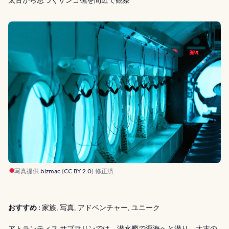
写真提供
bizmac
(
CC BY 2.0
) 修正済
おすすめ :
家族, 写真, アドベンチャー, ユニーク
アトランティス サブマリンでは、潜水艦で深海へと潜り、太古の