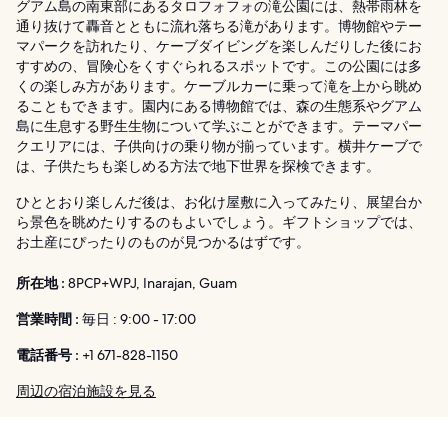
グアム島の南東部にあるタロフォフォの滝公園には、熱帯雨林を
通り抜けて轟音とともに流れ落ちる滝があります。博物館やテー
マパークを訪れたり、ケーブダイビングを楽しんだりした後にお
すすめの、冒険心をくすぐられるスポットです。この公園には多
くの楽しみ方があります。ケーブルカーに乗って滝を上から眺め
ることもできます。園内にある博物館では、森の生態系やグアム
島に生息する野生生物について学ぶことができます。テーマパー
クエリアには、子供向けの乗り物が揃っています。横井ケーブで
は、子供たちも楽しめる方法で地下世界を探検できます。
ひととおり楽しんだ後は、お化け屋敷に入ってみたり、展望台か
ら景色を眺めたりするのもよいでしょう。ギフトショップでは、
お土産にぴったりのものが見つかるはずです。
所在地 :
8PCP+WPJ, Inarajan, Guam
営業時間 :
毎日 : 9:00 - 17:00
電話番号 :
+1 671-828-1150
周辺の宿泊施設を見る