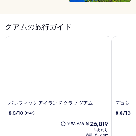
グアムの旅行ガイド
パシフィック アイランド クラブ グアム
デュシ タ
パ
デ
パシフィック アイランド クラブ グアム
デュシ タ
シ
ュ
10
10
8.0/10
8.8/10
(1248)
(11
フ
シ
段
段
ィ
タ
現
￥26,819
階
階
以
￥53,638
ッ
ニ
在
中
中
前
1 泊あたり
ク
グ
の
8.0、
8.8、
の
合計 ￥29,769