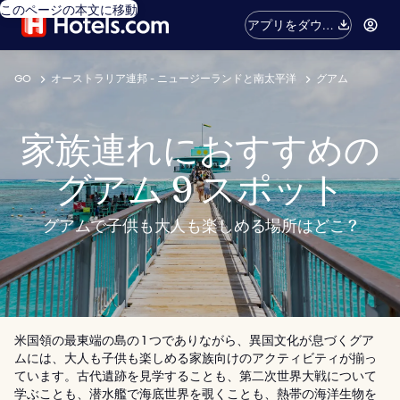
このページの本文に移動
アプリをダウン
ロード
GO
オーストラリア連邦 - ニュージーランドと南太平洋
グアム
家族連れにおすすめの
グアム 9 スポット
グアムで子供も大人も楽しめる場所はどこ ?
米国領の最東端の島の 1 つでありながら、異国文化が息づくグア
ムには、大人も子供も楽しめる家族向けのアクティビティが揃っ
ています。古代遺跡を見学することも、第二次世界大戦について
学ぶことも、潜水艦で海底世界を覗くことも、熱帯の海洋生物を