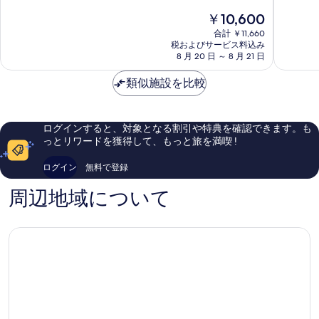
レ
中
中
現
￥10,600
ミ
8.8、
8.0、
在
ア
合計 ￥11,660
非
と
の
税およびサービス料込み
ナ
常
て
料
8 月 20 日 ～ 8 月 21 日
ン
に
も
金
ポ
良
良
は
類似施設を比較
ー
い、
い、
￥10,600
ナ
口
口
ム
コ
コ
ポ
ミ
ミ
ログインすると、対象となる割引や特典を確認できます。も
ド
1,000
355
っとリワードを獲得して、もっと旅を満喫 !
ン
件
件
件
件
ログイン
無料で登録
の
の
口
口
周辺地域について
コ
コ
ミ
ミ