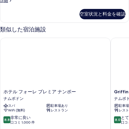
す
Standard
詳細
or
Twin
る
White)
Room
空室状況と料金を確認
+
の
Wine
す
bottle
類似した宿泊施設
(El
べ
Howard
て
ホテル フォーレ プレミア ナンポー
Griffin 
Reserva
の
Red
or
写
White)
真
の
詳
を
細
表
示
ホ
Griffin
ホテル フォーレ プレミア ナンポー
Griffi
す
テ
Bay
ナムポドン
ナムポ
る
ル
Hotel
スパ
駐車場あり
駐車場
フ
ナ
WiFi (無料)
レストラン
レスト
ォ
ム
ー
ポ
10
10
非常に良い
とて
8.8
8.0
レ
ド
段
段
口コミ 1,000 件
口コミ
プ
ン
階
階