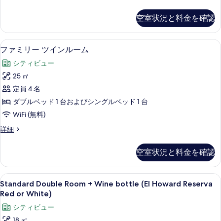
イ
タ
を
ン
ン
空室状況と料金を確認
表
ダ
ル
ー
示
ー
ド
高級寝具、羽毛の掛け布団、セーフティ
フ
す
8
ツ
ファミリー ツインルーム
ム
ァ
イ
る
ハ
シティビュー
ン
ミ
ル
ー
25 ㎡
リ
ー
バ
定員 4 名
ム
ー
ハ
ー
ダブルベッド 1 台およびシングルベッド 1 台
ツ
ー
ビ
WiFi (無料)
バ
イ
ュ
ー
フ
詳細
ン
ビ
ァ
ー
ュ
ル
ミ
空室状況と料金を確認
の
ー
リ
ー
の
ー
す
ム
詳
ツ
Standard
高級寝具、羽毛の掛け布団、セーフティ
べ
細
5
イ
Standard Double Room + Wine bottle (El Howard Reserva
の
Double
ン
て
Red or White)
す
ル
Room
の
シティビュー
ー
べ
+
写
ム
18 ㎡