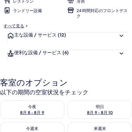
レストラン
冷房
ー
ランドリー設備
24 時間対応のフロントデス
ク
すべて見る
主な設備 / サービス
(12)
便利な設備 / サービス
(6)
客室のオプション
以下の期間の空室状況をチェック
今夜 8月 8 - 8月 9 の空室状況をチェック
明日 8月 9 - 8月 10 の空室
今夜
明日
8月 8 - 8月 9
8月 9 - 8月 10
今週末 8月 14 - 8月 16 の空室状況をチェック
来週末 8月 21 - 8月 23 の
今週末
来週末