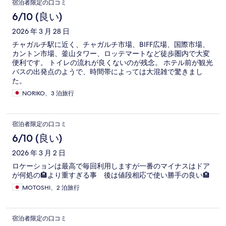
宿泊者限定の口コミ
6/10 (良い)
2026 年 3 月 28 日
チャガルチ駅に近く、チャガルチ市場、BIFF広場、国際市場、
カントン市場、釜山タワー、ロッテマートなど徒歩圏内で大変
便利です。 トイレの流れが良くないのが残念。 ホテル前が観光
バスの出発点のようで、時間帯によっては大混雑で驚きまし
た。
NORIKO、3 泊旅行
宿泊者限定の口コミ
6/10 (良い)
2026 年 3 月 2 日
ロケーションは最高で毎回利用しますが一番のマイナスはドア
が何処の🏨より重すぎる事 後は値段相応で使い勝手の良い🏨
MOTOSHI、2 泊旅行
宿泊者限定の口コミ