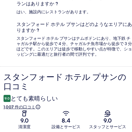
ランはありますか ?
はい、施設内にレストランがあります。
スタンフォード ホテル プサンはどのようなエリアにあ
りますか ?
スタンフォード ホテル プサンはナムポドンにあり、地下鉄 チ
ャガルチ駅から徒歩で 4 分、チャガルチ魚市場から徒歩で 3 分
ほどです。このエリアは徒歩で移動しやすい点が特徴で、ショ
ッピングに最適だと旅行者の間で評判です。
スタンフォード ホテル プサンの
口
口コミ
コ
ミ
とても素晴らしい
9.0
1,007 件の口コミ
9.0
8.4
9.0
清潔度
設備とサービス
スタッフとサービス