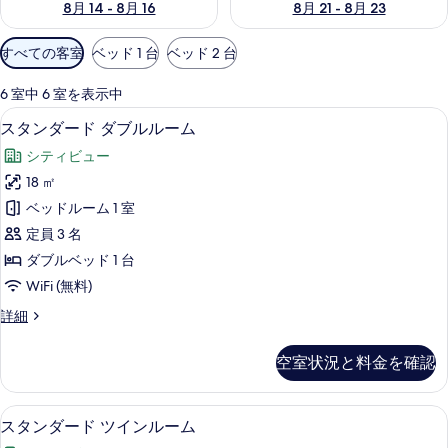
8月 14 - 8月 16
8月 21 - 8月 23
利
すべての客室
ベッド 1 台
ベッド 2 台
用
可
6 室中 6 室を表示中
能
高級寝具、羽毛の掛け布団、セーフティ
ス
5
スタンダード ダブルルーム
な
タ
客
シティビュー
ン
室
18 ㎡
ダ
の
ベッドルーム 1 室
ー
絞
定員 3 名
り
ド
ダブルベッド 1 台
込
ダ
WiFi (無料)
み
ブ
条
ス
詳細
ル
件
タ
ル
ン
空室状況と料金を確認
ダ
ー
ー
ム
ド
高級寝具、羽毛の掛け布団、セーフティ
ス
6
ダ
スタンダード ツインルーム
の
タ
ブ