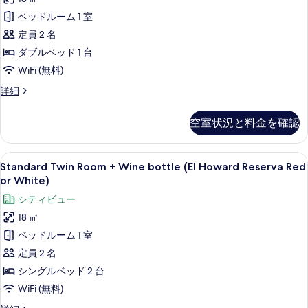
Wine
て
の
真
ベッドルーム 1 室
bottle
詳
の
を
細
(El
定員 2 名
写
表
Howard
ダブルベッド 1 台
真
Reserva
示
WiFi (無料)
を
Red
す
Standard
詳細
表
or
る
Double
示
White)
Room
空室状況と料金を確認
+
す
の
Wine
る
す
bottle
Standard
高級寝具、羽毛の掛け布団、セーフティ
6
(El
べ
Standard Twin Room + Wine bottle (El Howard Reserva Red
Twin
Howard
or White)
て
Reserva
Room
シティビュー
の
Red
+
or
18 ㎡
写
Wine
White)
ベッドルーム 1 室
真
bottle
の
詳
(El
定員 2 名
を
細
Howard
シングルベッド 2 台
表
Reserva
WiFi (無料)
示
Red