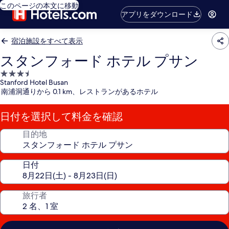
このページの本文に移動
アプリをダウンロード
宿泊施設をすべて表示
スタンフォード ホテル プサン
3.5
Stanford Hotel Busan
つ
南浦洞通りから 0.1 km、レストランがあるホテル
星
宿
日付を選択して料金を確認
泊
施
目的地
設
日付
旅行者