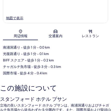
地図で表示
周辺情報
交通案内
レストラン
地図
南浦洞通り
- 徒歩 1 分
- 0.0 km
光復路通り
- 徒歩 1 分
- 0.1 km
BIFF スクエア
- 徒歩 1 分
- 0.2 km
チャガルチ魚市場
- 徒歩 3 分
- 0.3 km
国際市場
- 徒歩 4 分
- 0.4 km
この施設について
スタンフォード ホテル プサン
立地の良いスタンフォード ホテル プサンは、南浦洞通りおよびチャガ
ルチ魚市場から徒歩わずか 5 分圏内です。また、国際市場および龍頭山