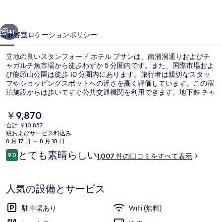
ド
前へ
次へ
ホ
41+
概要
客室
ロケーション
ポリシー
テ
立地の良いスタンフォード ホテル プサンは、南浦洞通りおよびチ
ル
ャガルチ魚市場から徒歩わずか 5 分圏内です。また、国際市場およ
び龍頭山公園は徒歩 10 分圏内にあります。旅行者は親切なスタッ
プ
フやショッピングスポットへの近さを高く評価しています。この宿
サ
泊施設からは歩いてすぐ公共交通機関を利用できます。地下鉄 チャ
ガルチ駅までは 4 分、地下鉄 南浦駅までは 5 分です。
ン
現
￥9,870
在
の
合計 ￥10,857
の
税およびサービス料込み
施設の入り口
写
料
8 月 17 日 ～ 8 月 18 日
金
口
とても素晴らしい
真
9.0
1,007 件の口コミをすべて表示
は
10段階中9.0
コ
￥9,870
ギ
ミ
で
す
ャ
人気の設備とサービス
ラ
駐車場あり
WiFi (無料)
リ