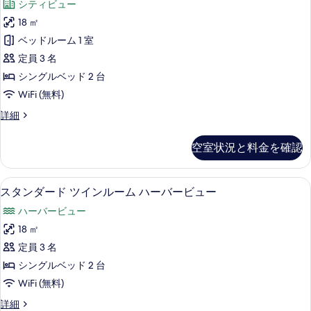
す
シティビュー
ル
ン
ル
べ
18 ㎡
ダ
ー
て
ベッドルーム 1 室
ム
ー
の
の
定員 3 名
ド
詳
写
シングルベッド 2 台
細
ツ
真
WiFi (無料)
イ
を
ス
詳細
ン
タ
表
ル
ン
空室状況と料金を確認
示
ダ
ー
ー
す
ム
ド
高級寝具、羽毛の掛け布団、セーフティ
ス
る
6
ツ
スタンダード ツインルーム ハーバービュー
の
タ
イ
す
ハーバービュー
ン
ン
ル
べ
18 ㎡
ダ
ー
て
定員 3 名
ム
ー
の
の
シングルベッド 2 台
ド
詳
写
WiFi (無料)
細
ツ
真
ス
詳細