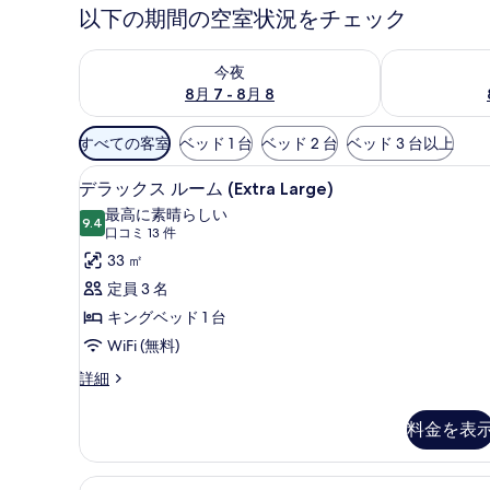
以下の期間の空室状況をチェック
今夜 8月 7 - 8月 8 の空室状況をチェック
明日 8月 8 
今夜
8月 7 - 8月 8
利
すべての客室
ベッド 1 台
ベッド 2 台
ベッド 3 台以上
用
デラックス ルーム (Extra 
デ
可
8
デラックス ルーム (Extra Large)
ラ
能
最高に素晴らしい
9.4
な
10 点中 9.4
ッ
(口
口コミ 13 件
客
コ
ク
33 ㎡
室
ミ
ス
定員 3 名
の
13
ル
キングベッド 1 台
絞
件)
ー
WiFi (無料)
り
ム
込
デ
詳細
ラ
み
(Extra
ッ
条
Large)
料金を表
ク
件
の
ス
ル
す
デラックス ツインルーム | 
デ