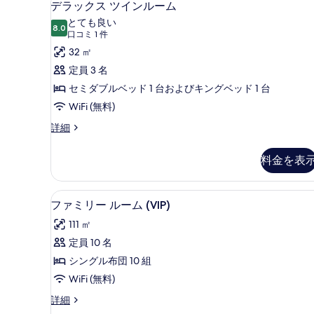
10
ー
デラックス ツインルーム
べ
ラ
ム
とても良い
(Extra
8.0
て
10 点中 8.0
ッ
(口
口コミ 1 件
Large)
の
コ
ク
32 ㎡
の
ミ
詳
写
ス
定員 3 名
細
1
真
ツ
セミダブルベッド 1 台およびキングベッド 1 台
件)
を
イ
WiFi (無料)
表
ン
デ
詳細
ラ
示
ル
ッ
す
料金を表
ー
ク
る
ス
ム
ツ
ファミリー ルーム (VIP) 
フ
の
10
イ
ファミリー ルーム (VIP)
ァ
ン
す
111 ㎡
ル
ミ
べ
ー
定員 10 名
リ
て
ム
シングル布団 10 組
の
ー
の
詳
WiFi (無料)
ル
写
細
フ
詳細
ー
真
ァ