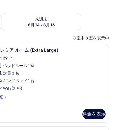
ェック
来週末 8月 14 - 8月 16 の空室状況をチェック
来週末
8月 14 - 8月 16
8 室中 8 室を表示中
 羽毛の掛け布団、セーフティボックス (室内)、遮光カーテン、防音設備
プレミア ルーム (Extra Large) | 羽
プ
12
レミア ルーム (Extra Large)
レ
39 ㎡
ミ
ベッドルーム 1 室
ア
定員 3 名
ル
キングベッド 1 台
ー
WiFi (無料)
ム
細
Extra
arge)
の
料金を表示
す
べ
布団、セーフティボックス (室内)、遮光カーテン、防音設備
デラックス ルーム (Family) | 羽毛の掛
デ