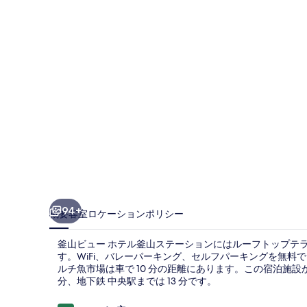
ホ
テ
ル
釜
山
ス
テ
ー
シ
ョ
94+
概要
客室
ロケーション
ポリシー
ン
釜山ビュー ホテル釜山ステーションにはルーフトップテラ
の
す。WiFi、バレーパーキング、セルフパーキングを無料
ルチ魚市場は車で 10 分の距離にあります。この宿泊施
写
分、地下鉄 中央駅までは 13 分です。
真