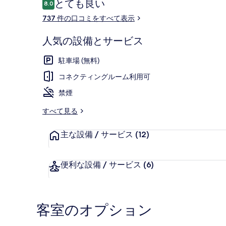
口
とても良い
8.0
ギ
10段階中8.0
コ
737 件の口コミをすべて表示
ャ
ミ
ラ
内装
人気の設備とサービス
リ
駐車場 (無料)
ー
コネクティングルーム利用可
禁煙
すべて見る
主な設備 / サービス
(12)
便利な設備 / サービス
(6)
客室のオプション