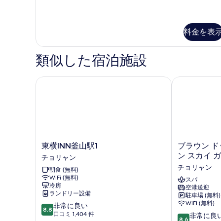
ム
ミ
を
リ
(VIP)
表
ー
の
料金を表
示
ル
ー
す
す
ム
類似した宿泊施設
べ
る
(VIP)
て
の
詳
東横INN釜山駅1
ブラウン ドッ
の
細
写
真
を
表
東
ブ
東横INN釜山駅1
ブラウン ド
示
横
ラ
ン スカイ 
チョリャン
す
INN
ウ
チョリャン
朝食 (無料)
釜
ン
る
WiFi (無料)
山
ド
スパ
冷房
空港送迎
駅
ッ
ランドリー設備
駐車場 (無料)
1
ト
WiFi (無料)
10
非常に良い
チ
プ
8.8
段
口コミ 1,404 件
10
ョ
サ
非常に良
8.6