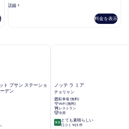
る
ム
プ
詳細
レ
(Family)
ミ
の
示
料金を表示
ア
す
ム
ル
べ
ー
て
ム
(Family)
ト プサン ステーション スカイ ガーデン
ノッテ ラ ミア
の
の
写
詳
細
真
を
表
ノ
ット プサン ステーショ
ノッテ ラ ミア
示
ッ
ガーデン
チョリャン
す
テ
駐車場 (無料)
ラ
る
WiFi (無料)
ミ
レストラン
ア
冷房
チ
10
とても素晴らしい
ョ
9.0
段
口コミ 923 件
い
リ