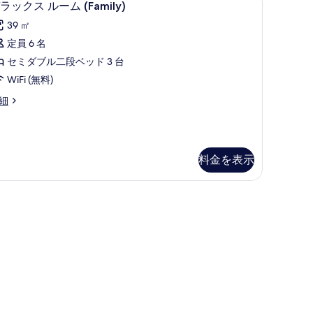
10
ラックス ルーム (Family)
xtra
て
ラ
rge)
39 ㎡
の
ッ
定員 6 名
写
ク
セミダブル二段ベッド 3 台
真
ス
WiFi (無料)
を
ル
細
表
ー
示
ム
す
Family)
る
の
料金を表示
す
ビング エリア | 50 インチの薄型テレビ (ケーブル放送視聴可)、テレビ、最新映画
べ
amily)
て
の
写
真
を
表