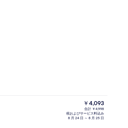
P Extra Large) | 羽毛の掛け布団、セーフティボックス (室内)、遮光カーテン
屋外結婚式場
現
￥4,093
在
合計 ￥4,998
の
税およびサービス料込み
 / チェックアウト キオスク
朝食スペース
料
8 月 24 日 ～ 8 月 25 日
金
は