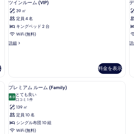
12
の
ツインルーム (VIP)
デ
(E
真
イ
詳
La
39 ㎡
を
細
の
ン
定員 4 名
詳
表
ル
細
キングベッド 2 台
示
ー
WiFi (無料)
す
ム
ツ
デ
詳細
詳
る
(VIP)
イ
ラ
の
ン
ッ
ル
ク
す
(
ー
ス
べ
示
料金を表示
ム
ル
(VIP)
ー
て
の
ム
| 羽毛の掛け布団、セーフティボックス (室内)、遮光カーテン、防音設備
の
プレミアム ルーム (Family) | リ
プ
詳
(F
12
プレミアム ルーム (Family)
写
細
の
レ
とても良い
詳
8.0
真
10 点中 8.0
ミ
(口
口コミ 1 件
細
コ
を
ア
139 ㎡
ミ
表
ム
定員 10 名
1
示
ル
シングル布団 10 組
件)
す
ー
WiFi (無料)