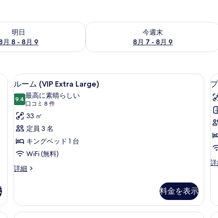
- 8月 9 の空室状況をチェック
今週末 8月 7 - 8月 9 の空室状況をチ
明日
今週末
8月 8 - 8月 9
8月 7 - 8月 9
Large) | 羽毛の掛け布団、セーフティボックス (室内)、遮光カーテン、防音設備
ルーム (VIP Extra Large) |
ル
10
ルーム (VIP Extra Large)
プ
ー
最高に素晴らしい
9.4
10 点中 9.4
ム
(口
口コミ 8 件
コ
(VIP
33 ㎡
ミ
Extra
定員 3 名
8
Large)
キングベッド 1 台
件)
の
WiFi (無料)
す
プ
詳
(
ル
詳細
レ
べ
ー
L
ミ
ム
て
ア
示
料金を表示
(VIP
ル
の
Extra
ー
Large)
写
ム
羽毛の掛け布団、セーフティボックス (室内)、遮光カーテン、防音設備
ツインルーム (VIP) | 羽毛の掛け
ツ