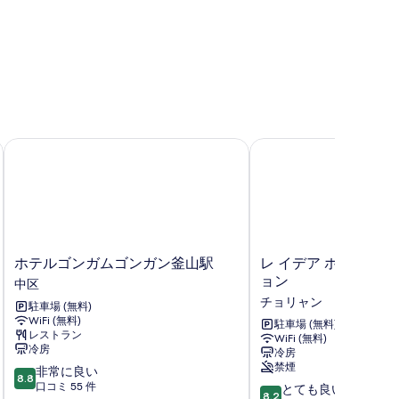
示
す
る
ホテルゴンガムゴンガン釜山駅
レ イデア ホテル プサ
ホ
レ
ホテルゴンガムゴンガン釜山駅
レ イデア ホテル プ
テ
イ
ョン
中区
ル
デ
チョリャン
駐車場 (無料)
ゴ
ア
WiFi (無料)
ン
ホ
駐車場 (無料)
レストラン
WiFi (無料)
ガ
テ
冷房
冷房
ム
ル
禁煙
10
非常に良い
ゴ
プ
8.8
段
口コミ 55 件
10
ン
サ
とても良い
8.2