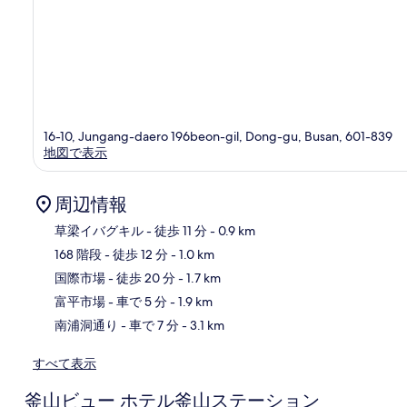
16-10, Jungang-daero 196beon-gil, Dong-gu, Busan, 601-839
地図で表示
周辺情報
草梁イバグキル
- 徒歩 11 分
- 0.9 km
168 階段
- 徒歩 12 分
- 1.0 km
地
国際市場
- 徒歩 20 分
- 1.7 km
富平市場
- 車で 5 分
- 1.9 km
南浦洞通り
- 車で 7 分
- 3.1 km
すべて表示
釜山ビュー ホテル釜山ステーション