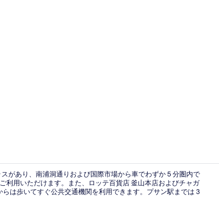
ルーム (VI
スがあり、南浦洞通りおよび国際市場から車でわずか 5 分圏内で
でご利用いただけます。また、ロッテ百貨店 釜山本店およびチャガ
設からは歩いてすぐ公共交通機関を利用できます。プサン駅までは 3
チェックイン