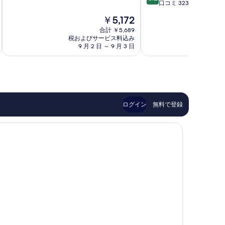
階
段
ガ
ン
口コミ 323 件
中
階
ン
ス
現
￥5,172
8.8、
中
釜
テ
在
非
8.2、
山
合計 ￥5,689
ー
の
常
税およびサービス料込み
税およ
と
駅
シ
料
9 月 2 日 ～ 9 月 3 日
8 月 
に
て
中
ョ
金
良
も
区
ン
は
い、
良
チ
￥5,172
口
い、
ョ
コ
口
リ
ミ
コ
ャ
55
ミ
ン
ログイン
無料で登録
件
323
件
件
の
件
口
の
コ
口
ミ
コ
ミ