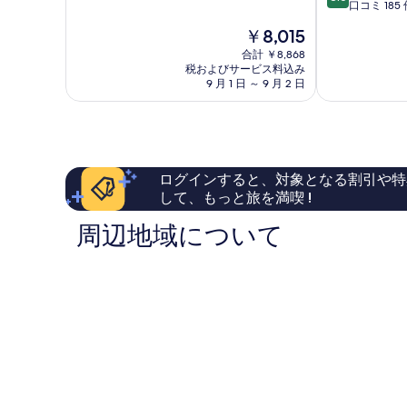
階
段
リ
ン
口コミ 185 
中
階
ャ
ス
現
￥8,015
8.8、
中
ン
テ
在
非
8.6、
合計 ￥8,868
ー
の
常
税およびサービス料込み
非
シ
料
9 月 1 日 ～ 9 月 2 日
に
常
ョ
金
良
に
ン
は
い、
良
ス
￥8,015
口
い、
カ
コ
口
イ
ミ
コ
ガ
ログインすると、対象となる割引や特
1,404
ミ
ー
して、もっと旅を満喫 !
件
185
デ
件
件
ン
周辺地域について
の
件
チ
口
の
ョ
コ
口
リ
ミ
コ
ャ
ミ
ン