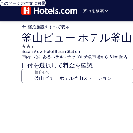
このページの本文に移動
旅行を検索
宿泊施設をすべて表示
釜山ビュー ホテル釜
2.5
Busan View Hotel Busan Station
つ
市内中心にあるホテル - チャガルチ魚市場から 3 km 圏内
星
日付を選択して料金を確認
宿
目的地
泊
施
設
釜
山
ビ
ュ
ー