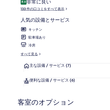
口
非常に良い
8.6
10段階中8.6
コ
133 件の口コミをすべて表示
ミ
人気の設備とサービス
ツインルーム 
キッチン
駐車場あり
冷房
すべて見る
主な設備 / サービス
(7)
便利な設備 / サービス
(6)
客室のオプション