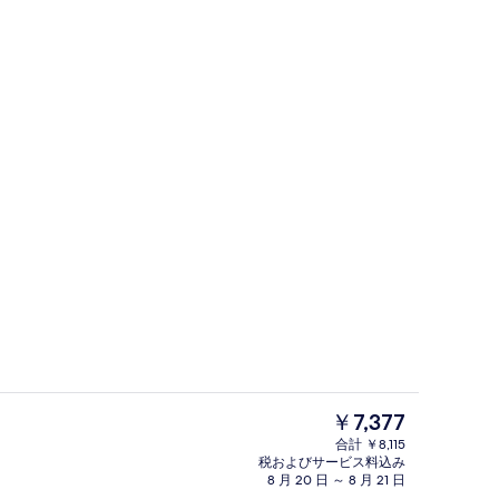
43 インチの薄型テレビ (ケーブル放送視
現
￥7,377
在
合計 ￥8,115
の
税およびサービス料込み
ジオ | 低刺激性寝具、デスク、ノートパソコン用作業スペース、アイロン / 
シングルルーム (Studio) | 低
料
8 月 20 日 ～ 8 月 21 日
金