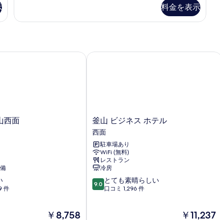
の
示
料金を表示
詳
写
細
真
を
表
西面
釜山 ビジネス ホテル
示
す
る
釜
山西面
釜山 ビジネス ホテル
山
西面
ビ
駐車場あり
ジ
WiFi (無料)
ネ
レストラン
ス
備
冷房
ホ
10
い
とても素晴らしい
テ
9.0
段
9 件
口コミ 1,296 件
ル
階
西
中
面
現
現
￥8,758
￥11,237
9.0、