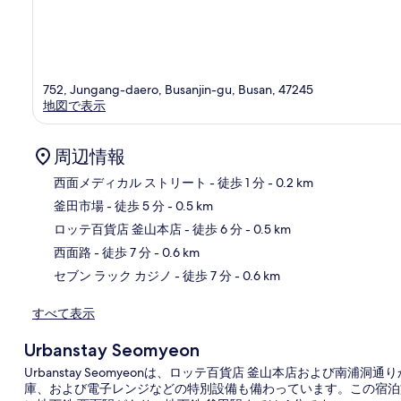
752, Jungang-daero, Busanjin-gu, Busan, 47245
地図で表示
周辺情報
西面メディカル ストリート
- 徒歩 1 分
- 0.2 km
釜田市場
- 徒歩 5 分
- 0.5 km
地
ロッテ百貨店 釜山本店
- 徒歩 6 分
- 0.5 km
西面路
- 徒歩 7 分
- 0.6 km
セブン ラック カジノ
- 徒歩 7 分
- 0.6 km
すべて表示
Urbanstay Seomyeon
Urbanstay Seomyeonは、ロッテ百貨店 釜山本店および南浦
庫、および電子レンジなどの特別設備も備わっています。この宿泊