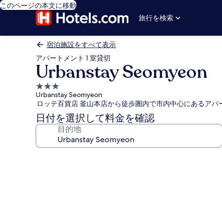
このページの本文に移動
旅行を検索
宿泊施設をすべて表示
アパートメント 1 室貸切
Urbanstay Seomyeon
3.0
Urbanstay Seomyeon
つ
ロッテ百貨店 釜山本店から徒歩圏内で市内中心にあるアパ
星
日付を選択して料金を確認
宿
目的地
泊
施
設
Urbanstay
Seomyeon
の
写
真