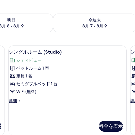
- 8月 9 の空室状況をチェック
今週末 8月 7 - 8月 9 の空室状況をチ
明日
今週末
8月 8 - 8月 9
8月 7 - 8月 9
パソコン用作業スペース、アイロン / アイロン台
シングルルーム (Studio) | 低
シ
22
シングルルーム (Studio)
シ
ン
シティビュー
グ
ベッドルーム 1 室
ル
定員 1 名
ル
セミダブルベッド 1 台
ー
WiFi (無料)
ム
シ
シ
詳細
詳
(Studio)
ン
テ
の
グ
ィ
ル
ス
す
ル
タ
べ
示
料金を表示
ー
ジ
ム
オ
て