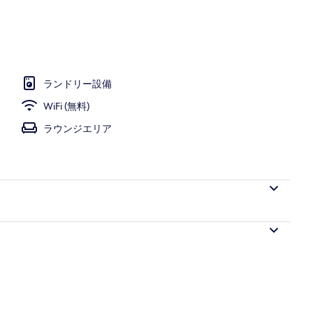
(Studio) | 専用キッチン | コーヒー / ティーメーカー、冷蔵庫、電子レンジ
ランドリー設備
WiFi (無料)
ラウンジエリア