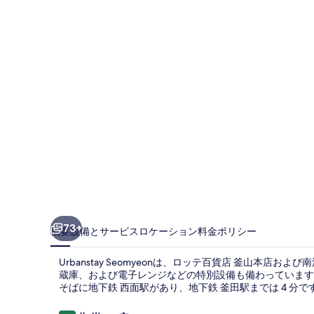
ギ
ャ
ラ
リ
ー
73+
概要
設備とサービス
ロケーション
料金
ポリシー
Urbanstay Seomyeonは、ロッテ百貨店 釜山本店
蔵庫、および電子レンジなどの特別設備も備わっています
そばに地下鉄 西面駅があり、地下鉄 釜田駅までは 4 分で