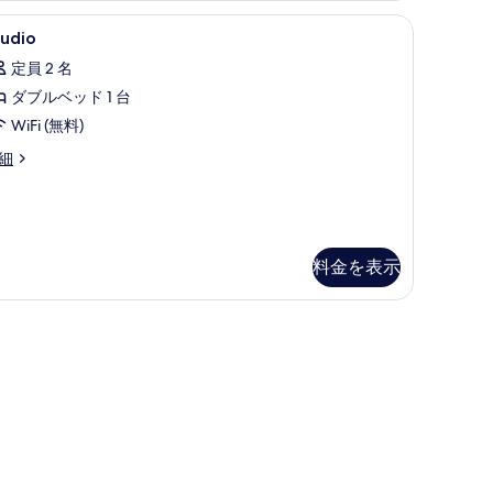
の
寝具、デスク、ノートパソコン用作業スペース、アイロン / アイロン台
tudio
低刺激性寝具、デスク、ノートパソコン用作業
写
13
tudio
の
真
定員 2 名
す
を
ダブルベッド 1 台
べ
表
WiFi (無料)
て
示
udio
細
の
す
写
る
真
を
料金を表示
表
示
用作業スペース、アイロン / アイロン台
す
る