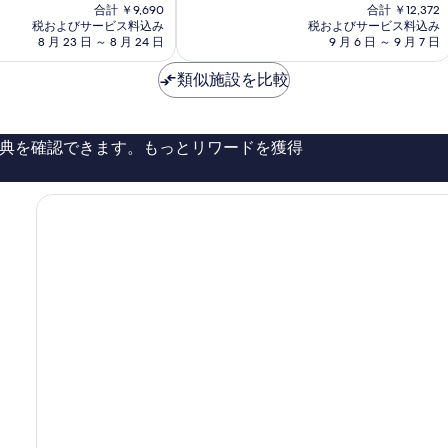
在
在
と
合計 ￥9,690
合計 ￥12,372
の
の
て
税およびサービス料込み
税およびサービス料込み
料
料
8 月 23 日 ～ 8 月 24 日
9 月 6 日 ～ 9 月 7 日
も
金
金
素
は
は
類似施設を比較
晴
￥8,758
￥11,237
ら
し
い、
典を確認できます。もっとリワードを獲得
口
コ
ミ
1,296
件
件
の
口
コ
ミ