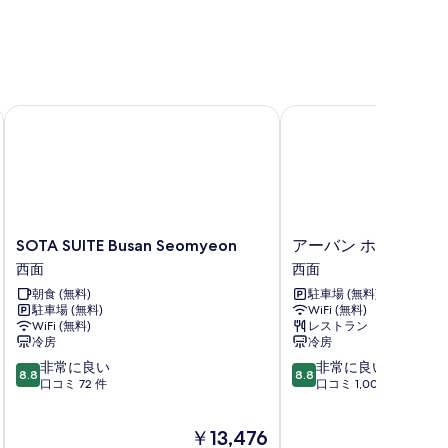
SOTA SUITE Busan Seomyeon
アーバン ホテル
SOTA
ア
SOTA SUITE Busan Seomyeon
アーバン ホテル
SUITE
ー
西面
西面
Busan
バ
朝食 (無料)
駐車場 (無料)
Seomyeon
ン
駐車場 (無料)
WiFi (無料)
西
ホ
WiFi (無料)
レストラン
面
テ
冷房
冷房
ル
10
10
非常に良い
非常に良い
西
8.8
8.8
段
段
口コミ 72 件
口コミ 1,007 件
面
階
階
中
中
現
￥13,476
8.8、
8.8、