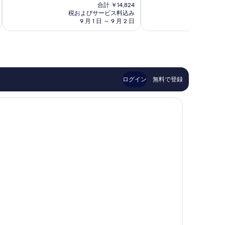
在
非
非
合計 ￥14,824
の
常
常
税およびサービス料込み
税およ
料
9 月 1 日 ～ 9 月 2 日
8 月 
に
に
金
良
良
は
い、
い、
￥13,476
口
口
コ
コ
ミ
ミ
72
1,007
ログイン
無料で登録
件
件
件
件
の
の
口
口
コ
コ
ミ
ミ