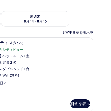
ェック
来週末 8月 14 - 8月 16 の空室状況をチェック
来週末
8月 14 - 8月 16
8 室中 8 室を表示中
刺激性寝具、デスク、ノートパソコン用作業スペース、アイロン / アイロン台
シティ スタジオ | 低刺激性寝具、デスク、ノ
シ
18
ティ スタジオ
テ
シティビュー
ィ
ベッドルーム 1 室
ス
定員 2 名
タ
ダブルベッド 1 台
ジ
WiFi (無料)
オ
細
の
す
べ
料金を表示
て