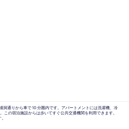
外観
および南浦洞通りから車で 10 分圏内です。アパートメントには洗濯機、冷
。この宿泊施設からは歩いてすぐ公共交通機関を利用できます。
す。
シティ スタ