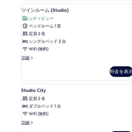
を
詳
ツインルーム (Studio) 
ツ
表
23
細
ツインルーム (Studio)
イ
示
シティビュー
ン
す
ベッドルーム 1 室
ル
る
定員 2 名
ー
シングルベッド 2 台
ム
WiFi (無料)
(Studio)
ツ
詳細
の
イ
す
ン
料金を表
ル
べ
ー
て
ム
Studio
低刺激性寝具、デスク、ノート
26
(Studio)
の
Studio City
City
の
写
定員 2 名
詳
の
真
細
ダブルベッド 1 台
す
を
WiFi (無料)
べ
表
Studio
詳細
て
City
示
の