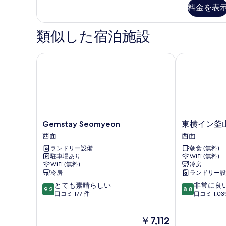
の
す
料金を表
詳
写
る
細
真
類似した宿泊施設
を
表
Gemstay Seomyeon
東横イン釜山
示
す
る
Gemstay
東
Gemstay Seomyeon
東横イン釜
Seomyeon
横
西面
西面
西
イ
ランドリー設備
朝食 (無料)
面
ン
駐車場あり
WiFi (無料)
釜
WiFi (無料)
冷房
山
冷房
ランドリー設
西
10
10
とても素晴らしい
非常に良
面
9.2
8.8
段
段
口コミ 177 件
口コミ 1,03
西
階
階
面
中
中
現
￥7,112
9.2、
8.8、