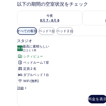
以下の期間の空室状況をチェック
今夜 8月 7 - 8月 8 の空室状況をチェック
明日 8月 8 
今夜
8月 7 - 8月 8
利
すべての客室
ベッド 1 台
ベッド 2 台
用
低刺激性寝具、デスク、ノート
ス
可
22
スタジオ
タ
能
最高に素晴らしい
10.0
な
10 点中 10.0
ジ
(口
口コミ 1 件
客
コ
オ
シティビュー
室
ミ
の
ベッドルーム 1 室
の
1
す
定員 2 名
絞
件)
べ
ダブルベッド 1 台
り
て
WiFi (無料)
込
み
の
ス
詳細
条
タ
写
ジ
件
料金を表
真
オ
の