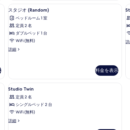
(Studio)
の
| 低刺激性寝具、デスク、ノートパソコン用作業スペース、アイロン / アイロン台
の
スタジオ (Random) | 低刺激性
S
ス
の
詳
15
スタジオ (Random)
S
写
詳
細
タ
ベッドルーム 1 室
細
真
ジ
定員 2 名
を
オ
ダブルベッド 1 台
表
(Random)
WiFi (無料)
St
詳
の
示
の
ス
詳細
す
す
詳
タ
細
べ
る
ジ
オ
て
(Random)
示
料金を表示
の
の
詳
写
パソコン用作業スペース、アイロン / アイロン台
Studio
低刺激性寝具、デスク、ノートパソコン
細
15
真
Studio Twin
Twin
を
定員 2 名
の
表
シングルベッド 2 台
す
示
WiFi (無料)
べ
す
Studio
詳細
て
Twin
る
の