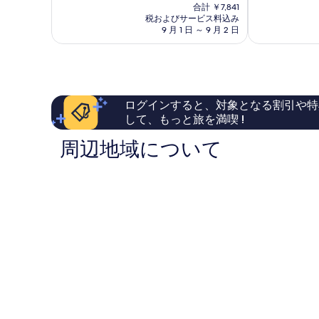
在
と
非
合計 ￥7,841
の
て
常
税およびサービス料込み
料
9 月 1 日 ～ 9 月 2 日
も
に
金
素
良
は
晴
い、
￥7,112
ら
口
し
コ
い、
ミ
ログインすると、対象となる割引や特
口
1,039
して、もっと旅を満喫 !
コ
件
ミ
件
周辺地域について
177
の
件
口
件
コ
の
ミ
口
コ
ミ