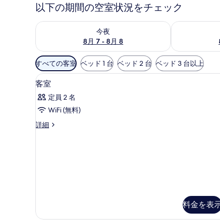
以下の期間の空室状況をチェック
今夜 8月 7 - 8月 8 の空室状況をチェック
明日 8月 8 
今夜
8月 7 - 8月 8
利
すべての客室
ベッド 1 台
ベッド 2 台
ベッド 3 台以上
用
高級寝具、ミニバー、セーフティ
客
可
2
客室
室
能
定員 2 名
な
の
WiFi (無料)
客
す
室
客
詳細
べ
室
の
て
の
絞
詳
の
り
細
写
込
み
真
条
を
件
料金を表
表
示