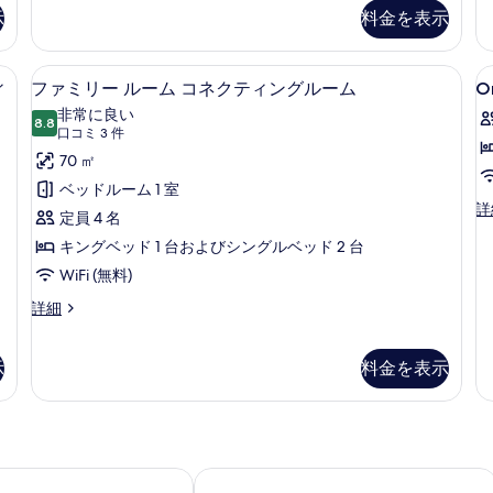
ン
ベ
(Creek
示
料金を表示
を
グ
ッ
View)
ル
表
ド
ベ
の
ボックス (室内)、デスク
1
高級寝具、ミニバー、セーフティボック
O
フ
示
ッ
4
ィ
ファミリー ルーム コネクティングルーム
O
台
す
B
ド
ァ
す
(Creek
非常に良い
2
べ
8.8
K
10 点中 8.8
ミ
る
View)
(口
口コミ 3 件
台
S
て
の
コ
リ
70 ㎡
の
詳
の
ミ
詳
ー
ベッドルーム 1 室
細
細
3
O
詳
写
ル
定員 4 名
B
件)
真
ー
キングベッド 1 台およびシングルベッド 2 台
Ki
を
Su
ム
WiFi (無料)
の
表
コ
フ
詳
詳細
示
ァ
細
ネ
ミ
す
ク
リ
示
料金を表示
る
ー
テ
ル
ィ
ー
ム
ン
コ
グ
イ ヒルトン ドバイ アル シーフ
ヒルトン ガーデン イン ドバイ ジュ
ネ