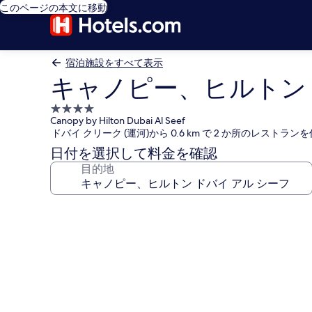
このページの本文に移動
宿泊施設をすべて表示
キャノピー、ヒルトン 
4.0
Canopy by Hilton Dubai Al Seef
つ
ドバイ クリーク (運河)から 0.6 km で 2 か所のレス
星
日付を選択して料金を確認
宿
目的地
泊
施
設
キ
ャ
ノ
ピ
ー、