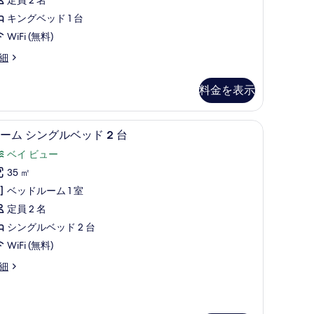
グ
件)
テ
真
ベ
キングベッド 1 台
ィ
を
ッ
WiFi (無料)
ビ
表
ド
細
ュ
示
ー
す
台
料金を表示
の
る
の
す
す
高級寝具、ミニバー、セーフティボックス (室
ル
5
ーム シングルベッド 2 台
べ
べ
ー
て
ベイ ビュー
て
ム
の
35 ㎡
の
シ
写
ベッドルーム 1 室
写
ン
真
定員 2 名
真
グ
を
シングルベッド 2 台
を
ル
表
WiFi (無料)
表
ベ
示
細
示
ッ
す
す
ド
る
る