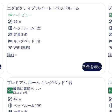
写
ド
ビング エリア | スマートテレビ
高級寝具、ミニバー、セーフティボック
エ
真
9
ル
エグゼクティブ スイート 1 ベッドルーム
プ
グ
ー
を
ベイ ビュー
ム
ゼ
表
キ
52 ㎡
ク
1
ン
示
ベッドルーム 1 室
グ
テ
す
ベ
定員 3 名
ィ
ッ
る
キングベッド 1 台
ド
ブ
WiFi (無料)
1
ス
台
エ
プ
詳細
詳
バ
イ
グ
レ
リ
ー
ゼ
ミ
ア
示
料金を表示
ク
ア
ト
フ
テ
ム
リ
1
ィ
ル
 台 (Creek View) | 高級寝具、ミニバー、セーフティボックス (室内)、デス
プレミアム ルーム キングベッド 1 台
ー
プ
5
ブ
ー
ベ
プレミアム ルーム キングベッド 1 台
ル
の
レ
ス
ム
詳
最高に素晴らしい
ッ
イ
10.0
キ
9.
10 点中 10.0
ミ
(口
細
口コミ 1 件
ド
ー
ン
1
コ
ア
42 ㎡
ト
グ
ル
ミ
1
ベ
ム
ベッドルーム 1 室
ー
ベ
ッ
1
定員 3 名