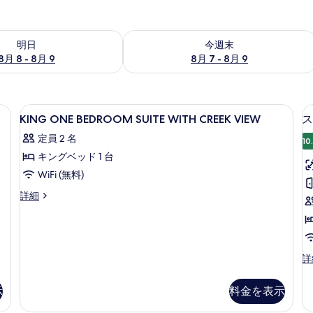
- 8月 9 の空室状況をチェック
今週末 8月 7 - 8月 9 の空室状況をチ
明日
今週末
8月 8 - 8月 9
8月 7 - 8月 9
ボックス (室内)、デスク
KING
高級寝具、ミニバー、セーフティボック
14
KING ONE BEDROOM SUITE WITH CREEK VIEW
ス
ONE
定員 2 名
BEDROOM
10
キングベッド 1 台
SUITE
WITH
WiFi (無料)
CREEK
KING
詳細
VIEW
ONE
BEDROOM
の
SUITE
す
WITH
CREEK
ス
詳
べ
VIEW
タ
て
の
ン
示
料金を表示
の
詳
ダ
細
ー