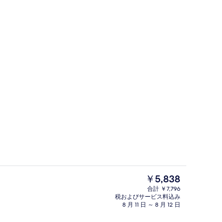
、サンラウンジャー
高級寝具、ミニバー、セーフティボック
現
￥5,838
在
合計 ￥7,796
の
税およびサービス料込み
ルーム キングベッド 1 台 (Creek 
料
8 月 11 日 ～ 8 月 12 日
金
は