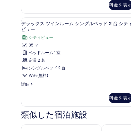
ム
写
シ
料金を表
キ
真
テ
ン
グ
を
ィ
高級寝具、ミニバー、セーフティ
デ
4
ベ
デラックス ツインルーム シングルベッド 2 台 シテ
表
ビ
ラ
ッ
ビュー
ド
示
ュ
ッ
シティビュー
1
す
ー
ク
台
35 ㎡
る
シ
の
ス
ベッドルーム 1 室
テ
す
ツ
ィ
定員 2 名
ビ
べ
イ
シングルベッド 2 台
ュ
て
ン
ー
WiFi (無料)
の
の
ル
デ
詳細
詳
写
ー
ラ
細
ッ
真
ム
料金を表
ク
を
シ
ス
ツ
表
ン
類似した宿泊施設
イ
示
グ
ン
す
ル
ル
フォー ポインツ バイ シェラトン バール ドバイ
ハンプトン バ