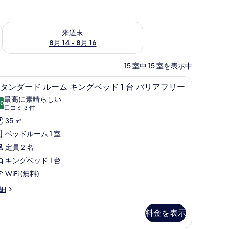
ェック
来週末 8月 14 - 8月 16 の空室状況をチェック
来週末
8月 14 - 8月 16
15 室中 15 室を表示中
ス (室内)、デスク
スタンダード ルーム キングベッド 1 台 バリ
ス
2
タンダード ルーム キングベッド 1 台 バリアフリー
タ
最高に素晴らしい
.0
10 点中 10.0
ン
(口
口コミ 3 件
コ
ダ
35 ㎡
ミ
ー
ベッドルーム 1 室
3
ド
定員 2 名
件)
ル
キングベッド 1 台
ー
WiFi (無料)
ム
細
キ
料金を表示
ン
グ