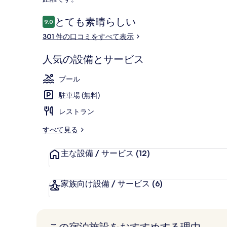
真
口
とても素晴らしい
ギ
9.0
10段階中9.0
コ
301 件の口コミをすべて表示
ャ
外観
ミ
ラ
人気の設備とサービス
リ
プール
ー
駐車場 (無料)
レストラン
すべて見る
主な設備 / サービス
(12)
家族向け設備 / サービス
(6)