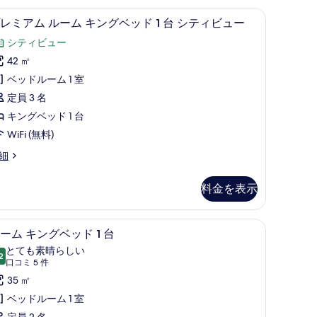
ス (室内)、デスク
スマートテレビ
プ
ベ
7
レミアム ルーム キングベッド 1 台 シティビュー
レ
ッ
シティビュー
ミ
ド
42 ㎡
ア
ベッドルーム 1 室
台
ム
定員 3 名
バ
ル
キングベッド 1 台
リ
ー
WiFi (無料)
ア
ム
細
フ
キ
リ
ン
料金を表示
ー
グ
の
ベ
ク
 | 高級寝具、ミニバー、セーフティボックス (室内)、デスク
スマートテレビ
ル
3
ーム キングベッド 1 台
す
ッ
ー
とても素晴らしい
べ
ド
2
10 点中 9.2
ム
(口
口コミ 5 件
て
コ
キ
35 ㎡
台
の
ミ
ン
ベッドルーム 1 室
シ
写
5
定員 2 名