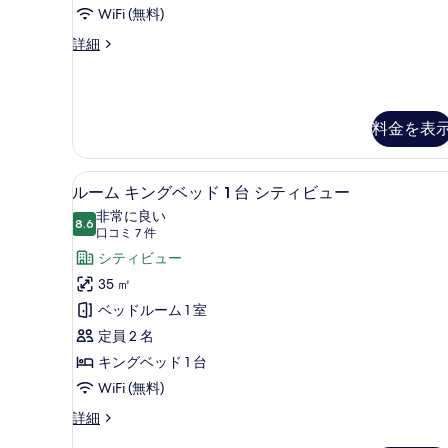
ル
真
WiFi (無料)
ー
を
プ
詳細
ム
レ
表
キ
ミ
示
ア
ン
す
ム
料金を表
グ
ル
る
ー
ベ
ム
スマートテレビ
ル
ッ
キ
6
ルーム キングベッド 1 台 シティビュー
ン
ー
ド
非常に良い
グ
8.6
10 点中 8.6
ム
1
(口
口コミ 7 件
ベ
コ
台
キ
シティビュー
ッ
ド
ミ
(Creek
ン
35 ㎡
1
7
View)
グ
ベッドルーム 1 室
台
件)
の
(Creek
ベ
定員 2 名
View)
す
ッ
キングベッド 1 台
の
べ
詳
ド
WiFi (無料)
細
て
1
ル
詳細
の
ー
台