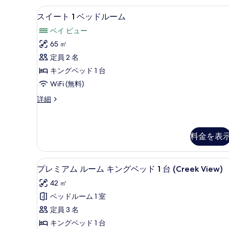
スイート 1 ベッドルーム | リ
ス
す
8
スイート 1 ベッドルーム
イ
る
ベイ ビュー
ー
65 ㎡
ト
定員 2 名
1
キングベッド 1 台
ベ
WiFi (無料)
ッ
ス
詳細
ド
イ
ル
ー
ト
ー
1
料金を表
ム
ベ
ッ
の
プレミアム ルーム キングベッド 1
プ
ド
6
す
プレミアム ルーム キングベッド 1 台 (Creek View)
ル
レ
べ
ー
42 ㎡
ミ
ム
て
ベッドルーム 1 室
の
ア
の
詳
定員 3 名
ム
細
写
キングベッド 1 台