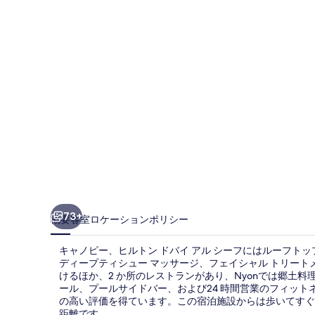
ヒ
ル
ト
ン
ド
バ
イ
ア
ル
シ
73+
概要
客室
ロケーション
ポリシー
ー
キャノピー、ヒルトン ドバイ アル シーフにはルーフトップ
フ
ディープティシュー マッサージ、フェイシャル トリート
けるほか、2 か所のレストランがあり、Nyonでは郷土
の
ール、プールサイドバー、および24 時間営業のフィッ
写
の高い評価を得ています。この宿泊施設からは歩いてすぐ公
距離です。