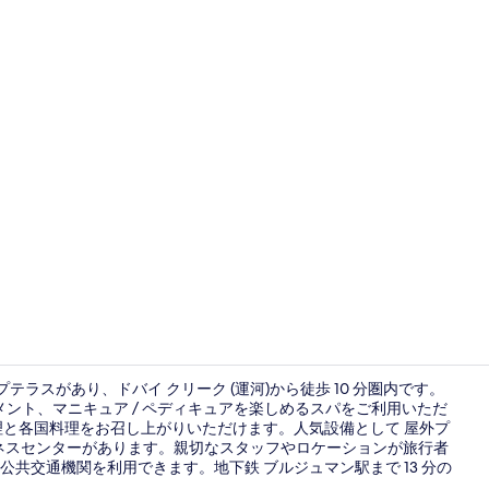
屋外プール
テラスがあり、ドバイ クリーク (運河)から徒歩 10 分圏内です。
メント、マニキュア / ペディキュアを楽しめるスパをご利用いただ
料理と各国料理をお召し上がりいただけます。人気設備として 屋外プ
レストラン
トネスセンターがあります。親切なスタッフやロケーションが旅行者
共交通機関を利用できます。地下鉄 ブルジュマン駅まで 13 分の