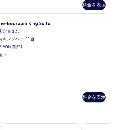
台
料金を表示
の
ス (室内)、デスク
す
ne-
高級寝具、ミニバー、セーフティボックス (室
7
ne-Bedroom King Suite
edroom
べ
定員 3 名
ing
て
キングベッド 1 台
uite
の
の
WiFi (無料)
写
す
ne-
細
真
edroom
べ
を
ng
て
ite
表
の
示
写
す
真
る
料金を表示
を
表
示
す
メイラ
アロフト by マリオット アル ミナ、ドバイ
ローブ バールドバイ 