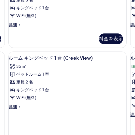
ル
ッ
ド
件)
ム
ド
1
ー
キングベッド 1 台
の
ル
台
ム
WiFi (無料)
ー
シ
す
ム
テ
キ
プ
ル
詳細
詳
べ
の
ィ
レ
ー
1
ン
詳
ビ
て
ミ
ム
示
料金を表示
グ
細
ュ
ア
キ
の
ー
ム
ン
ベ
写
の
ル
グ
スマートテレビ
ル
ッ
詳
5
ー
ベ
ルーム キングベッド 1 台 (Creek View)
ル
真
細
ー
ム
ッ
ド
を
35 ㎡
キ
ド
ム
1
ン
1
表
ベッドルーム 1 室
台
キ
グ
台
示
定員 2 名
ベ
の
の
ン
す
ッ
詳
キングベッド 1 台
す
グ
ド
細
る
WiFi (無料)
1
べ
ベ
台
ル
詳細
て
ッ
の
ー
ル
詳
の
詳
ド
ム
ー
細
キ
写
1
ム
ン
シ
台
真
2
グ