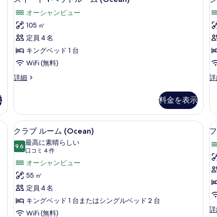
の
の
イ
ム
オーシャンビュー
詳
(Ocean)
写
ー
細
の
105 ㎡
真
ト
詳
定員 4 名
細
を
1
キングベッド 1 台
ベ
表
WiFi (無料)
ッ
示
ス
ジ
詳細
詳
ド
す
イ
ュ
ル
る
(
ー
ニ
示
料金を表示
ト
ア
ー
1
ス
ム
ベ
イ
 | 高級寝具、セレクト コンフォート製ベッド、ミニバー、セーフティボックス (室内
高級寝具、セレクト コンフォート製ベ
ク
8
ッ
ー
(Ocean)
クラブ ルーム (Ocean)
フ
ラ
ド
ト
の
最高に素晴らしい
ル
9.6
(O
10 点中 9.6
ブ
(口
口コミ 4 件
す
ー
の
コ
ル
オーシャンビュー
ム
詳
べ
ミ
(Ocean)
細
ー
55 ㎡
て
の
4
ム
定員 4 名
詳
の
件)
細
(Ocean)
キングベッド 1 台またはシングルベッド 2 台
写
フ
詳
の
WiFi (無料)