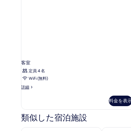
の
ム
(Lagoon)
写
の
真
詳
細
を
表
示
す
る
客室
定員 4 名
WiFi (無料)
客
詳細
室
の
料金を表
詳
細
類似した宿泊施設
ル メリディアン ミナ セヤヒ ビーチ リゾート & ウ
ジ ウェスティ