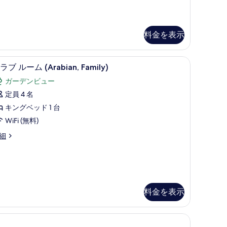
示
ト
す
る
ベ
料金を表示
ッ
ッド、ミニバー、セーフティボックス (室内)
ド
クラブ ルーム (Arabian, Family) |
ク
5
ラブ ルーム (Arabian, Family)
ル
ラ
ガーデンビュー
ー
ブ
定員 4 名
ム
ル
キングベッド 1 台
の
ー
WiFi (無料)
す
ム
細
べ
Arabian,
amily)
て
の
の
す
写
べ
rabian,
料金を表示
真
mily)
て
を
の
表