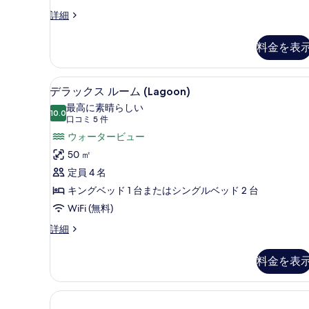
真
す
ク
詳細
を
ラ
べ
表
ブ
て
料金を表
ル
示
の
ー
す
ム
写
高級寝具、セレクト コンフォー
デ
7
(Arabian)
る
デラックス ルーム (Lagoon)
真
ラ
の
最高に素晴らしい
詳
10.0
を
10 点中 10.0
ッ
(口
口コミ 5 件
細
コ
表
ク
ウォータービュー
ミ
示
ス
50 ㎡
5
す
ル
定員 4 名
件)
る
ー
キングベッド 1 台またはシングルベッド 2 台
ム
WiFi (無料)
(Lagoon)
デ
詳細
ラ
の
ッ
す
料金を表
ク
べ
ス
ル
て
ー