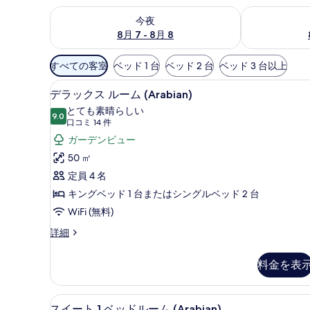
今夜 8月 7 - 8月 8 の空室状況をチェック
明日 8月 8 
今夜
8月 7 - 8月 8
利
すべての客室
ベッド 1 台
ベッド 2 台
ベッド 3 台以上
用
高級寝具、セレクト コンフォー
デ
可
12
デラックス ルーム (Arabian)
ラ
能
とても素晴らしい
9.0
な
10 点中 9.0
ッ
(口
口コミ 14 件
客
コ
ク
ガーデンビュー
室
ミ
ス
50 ㎡
の
14
ル
定員 4 名
絞
件)
ー
キングベッド 1 台またはシングルベッド 2 台
り
ム
WiFi (無料)
込
み
(Arabian)
デ
詳細
条
ラ
の
ッ
件
す
料金を表
ク
べ
ス
ル
て
高級寝具、セレクト コンフォー
ス
9
ー
スイート 1 ベッドルーム (Arabian)