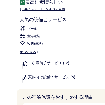
口
最高に素晴らしい
9.6
10段階中9.6
コ
ー
1,000 件の口コミをすべて表示
ミ
ビーチ / オ
人気の設備とサービス
プール
空港送迎
WiFi (無料)
すべて見る
主な設備 / サービス
(12)
家族向け設備 / サービス
(6)
この宿泊施設をおすすめする理由