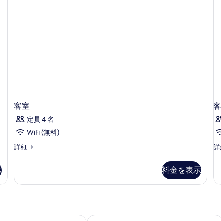
ー
ド
ム
ル
ー
の
ム
す
の
詳
べ
細
て
の
写
客室
客
真
を
定員 4 名
表
WiFi (無料)
示
客
客
詳細
詳
室
室
す
の
の
示
料金を表示
る
詳
詳
細
細
ォーターパーク
ン ドバイ ミナ セヤヒ ビーチ リゾート & マリーナ
アムワジ ロタナ ジュメイラ ビーチ -