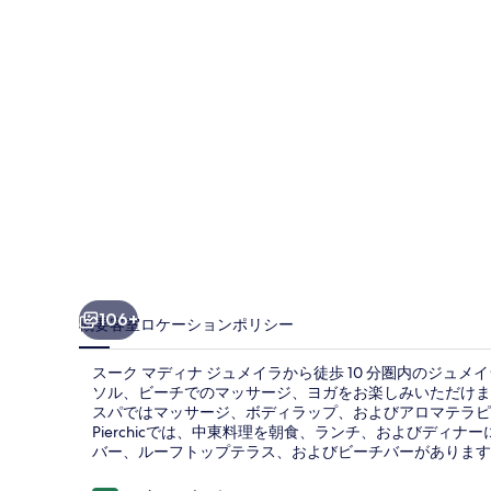
ル
カ
ス
ル
ド
バ
イ
の
写
106+
概要
客室
ロケーション
ポリシー
真
スーク マディナ ジュメイラから徒歩 10 分圏内のジュメ
ギ
ソル、ビーチでのマッサージ、ヨガをお楽しみいただけます
スパではマッサージ、ボディラップ、およびアロマテラピー
ャ
Pierchicでは、中東料理を朝食、ランチ、およびディナ
ラ
バー、ルーフトップテラス、およびビーチバーがあります
リ