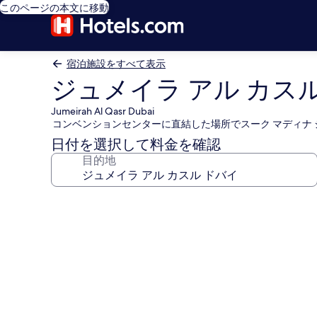
このページの本文に移動
宿泊施設をすべて表示
ジュメイラ アル カス
Jumeirah Al Qasr Dubai
コンベンションセンターに直結した場所でスーク マディナ
日付を選択して料金を確認
目的地
ジ
ュ
メ
イ
ラ
ア