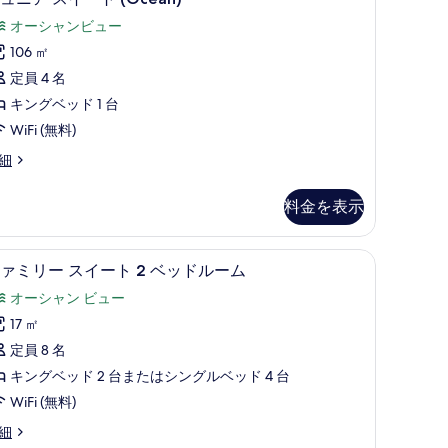
の
ュ
オーシャンビュー
写
ニ
106 ㎡
真
ア
定員 4 名
を
ス
キングベッド 1 台
表
イ
WiFi (無料)
示
ー
細
す
ト
る
Ocean)
料金を表示
の
す
)
ッド、ミニバー、セーフティボックス (室内)
バルコニー
フ
8
べ
ァミリー スイート 2 ベッドルーム
ァ
て
オーシャン ビュー
cean)
ミ
の
17 ㎡
リ
写
定員 8 名
ー
真
キングベッド 2 台またはシングルベッド 4 台
ス
を
WiFi (無料)
イ
表
細
ー