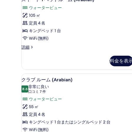
の
イ
ム
ウォータービュー
(Arabian)
写
ー
の
105 ㎡
真
ト
詳
定員 4 名
細
を
1
キングベッド 1 台
ベ
表
WiFi (無料)
ッ
示
ス
詳細
ド
す
イ
ル
る
ー
料金を表
ト
ー
1
ム
ベ
クラブ ルーム (Arabian)
ク
10
ッ
(Arabian)
クラブ ルーム (Arabian)
ラ
ド
の
非常に良い
ル
8.6
10 点中 8.6
ブ
(口
口コミ 7 件
す
ー
コ
ル
ウォータービュー
ム
べ
ミ
(Arabian)
ー
55 ㎡
て
の
7
ム
定員 4 名
詳
の
件)
細
(Arabian)
キングベッド 1 台またはシングルベッド 2 台
写
の
WiFi (無料)