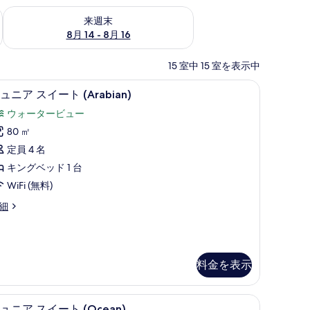
ェック
来週末 8月 14 - 8月 16 の空室状況をチェック
来週末
8月 14 - 8月 16
15 室中 15 室を表示中
ッド、ミニバー、セーフティボックス (室内)
ジュニア スイート (Arabian) | 高級寝
ジ
7
ュニア スイート (Arabian)
ュ
ウォータービュー
ニ
80 ㎡
ア
定員 4 名
ス
キングベッド 1 台
イ
WiFi (無料)
ー
細
ト
Arabian)
の
す
料金を表示
べ
 | 高級寝具、セレクト コンフォート製ベッド、ミニバー、セーフティボックス (室内
て
ジュニア スイート (Ocean) | 高級寝具
ジ
rabian)
7
ュニア スイート (Ocean)