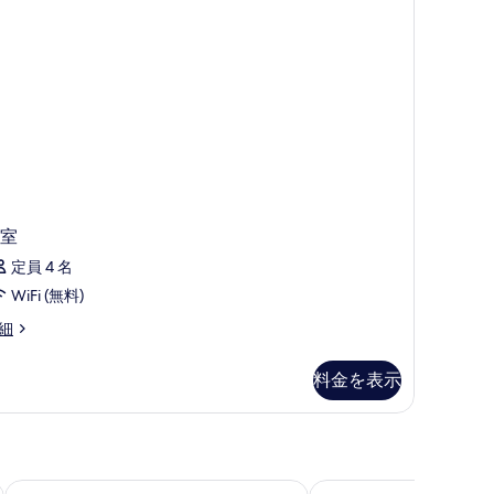
写
示
真
す
を
る
表
示
す
る
室
定員 4 名
WiFi (無料)
細
料金を表示
 ドバイ
ソフィテル ドバイ ザ パーム リゾート & スパ
ジュメイラ ミナ アル 