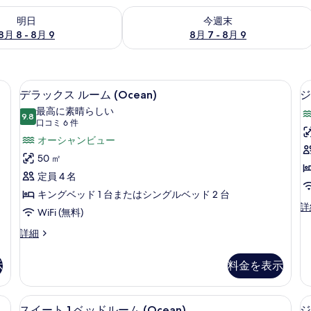
- 8月 9 の空室状況をチェック
今週末 8月 7 - 8月 9 の空室状況をチ
明日
今週末
8月 8 - 8月 9
8月 7 - 8月 9
ト製ベッド、ミニバー、セーフティボックス (室内)
高級寝具、セレクト コンフォート製ベ
デ
10
デラックス ルーム (Ocean)
ジ
ラ
最高に素晴らしい
9.8
10 点中 9.8
ッ
(口
口コミ 6 件
コ
ク
オーシャンビュー
ミ
ス
50 ㎡
6
ル
定員 4 名
件)
ー
キングベッド 1 台またはシングルベッド 2 台
ジ
詳
ム
WiFi (無料)
ュ
(Ocean)
(
ニ
デ
詳細
ア
ラ
の
ス
ッ
す
示
料金を表示
イ
ク
ー
べ
ス
ト
ル
ト製ベッド、ミニバー、セーフティボックス (室内)
て
スイート 1 ベッドルーム (Ocean)
ス
(A
11
ー
スイート 1 ベッドルーム (Ocean)
ジ